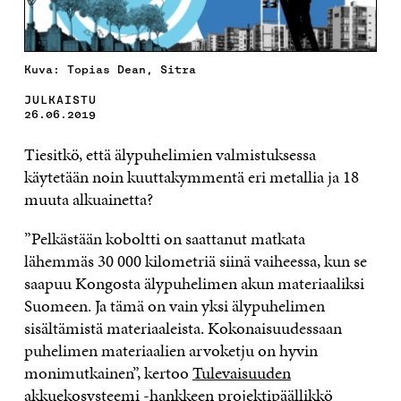
Kuva: Topias Dean, Sitra
JULKAISTU
26.06.2019
Tiesitkö, että älypuhelimien valmistuksessa
käytetään noin kuuttakymmentä eri metallia ja 18
muuta alkuainetta?
”Pelkästään koboltti on saattanut matkata
lähemmäs 30 000 kilometriä siinä vaiheessa, kun se
saapuu Kongosta älypuhelimen akun materiaaliksi
Suomeen. Ja tämä on vain yksi älypuhelimen
sisältämistä materiaaleista. Kokonaisuudessaan
puhelimen materiaalien arvoketju on hyvin
monimutkainen”, kertoo
Tulevaisuuden
akkuekosysteemi -hankkeen
projektipäällikkö