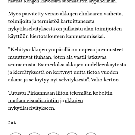
matkaa Kongon kaivoksilta suomalaisten älypuhelimiin.
Myös päivitetty versio akkujen elinkaaren vaiheita,
toimijoita ja termistöä kartoittaneesta
nykytilaselvityksestä
on julkaistu alan toimijoiden
käyttöön kiertotalouteen kannustamiseksi.
”Kehitys akkujen ympärillä on nopeaa ja ennusteet
muuttuvat tiuhaan, joten ala vaatii jatkuvaa
seuraamista. Esimerkiksi akkujen uudelleenkäytöstä
ja kierrätyksestä on kertynyt uutta tietoa vuoden
aikana ja se löytyy nyt selvityksestä”, Valio kertoo.
Tutustu Pirkanmaan liiton tekemään
koboltin
matkan visualisointiin
ja
akkujen
nykytilaselvitykseen
.
JAA