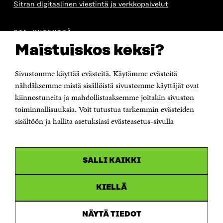
Sitran digitaalinen viestintä ja verkkopalvelut
OTA YHTEYTTÄ
Suomen itsenäisyyden juhlarahasto Sitra
Maistuiskos keksi?
Itämerenkatu 11-13, PL 160,
00181 Helsinki
Sivustomme käyttää evästeitä. Käytämme evästeitä
Puhelin +358 294 618 991
Sähköpostiosoite
nähdäksemme mistä sisällöistä sivustomme käyttäjät ovat
etunimi.sukunimi@sitra.fi tai sitra@sitra.fi
kiinnostuneita ja mahdollistaaksemme joitakin sivuston
Saapumisohjeet
toiminnallisuuksia. Voit tutustua tarkemmin evästeiden
sisältöön ja hallita asetuksiasi evästeasetus-sivulla
Y-tunnus 0202132-3
OLEMME NÄISSÄ SOMEISSA
SALLI KAIKKI
Facebook
Avautuu
uudessa
Linkedin
ikkunassa
KIELLÄ
Avautuu
uudessa
Youtube
ikkunassa
Avautuu
NÄYTÄ TIEDOT
uudessa