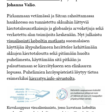
Johanna Valio
.
Pirkanmaan vetämässä ja Sitran rahoittamassa
hankkeessa on tunnistettu akkuihin liittyviä
kiertotalousratkaisuja ja globaaleja arvoketjuja sekä
verkotettu alan toimijoita keskenään. Nyt julkaistu
visualisointi koboltin matkasta
suomalaisen
käyttäjän älypuhelimeen herättelee kehittämään
akkujen kiertotaloutta sekä pitämään huolta
puhelimesta, käyttämään sitä pitkään ja
palauttamaan se kierrätykseen sen elinkaaren
lopussa. Puhelimien keräyspisteistä löytyy tietoa
esimerkiksi
kierratys.info-sivustolta
.
Kuvakaappaus visualisoinnista, jossa kuvataan koboltin