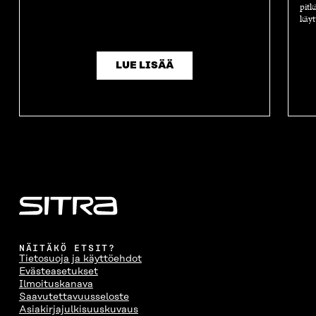
pitk
käyt
LUE LISÄÄ
NÄITÄKÖ ETSIT?
Tietosuoja ja käyttöehdot
Evästeasetukset
Ilmoituskanava
Saavutettavuusseloste
Asiakirjajulkisuuskuvaus