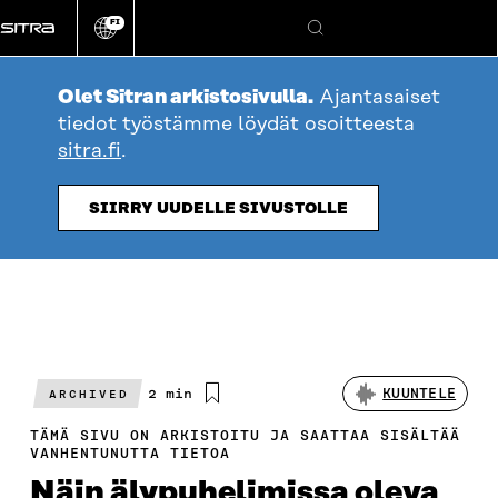
Siirry
FI
suoraan
Vaihda
Hae
sivuston
sisältöön
kieli
Olet Sitran arkistosivulla.
Ajantasaiset
tiedot työstämme löydät osoitteesta
sitra.fi
.
SIIRRY UUDELLE SIVUSTOLLE
Arvioitu
2 min
KUUNTELE
ARCHIVED
lukuaika
TÄMÄ SIVU ON ARKISTOITU JA SAATTAA SISÄLTÄÄ
VANHENTUNUTTA TIETOA
Näin älypuhelimissa oleva