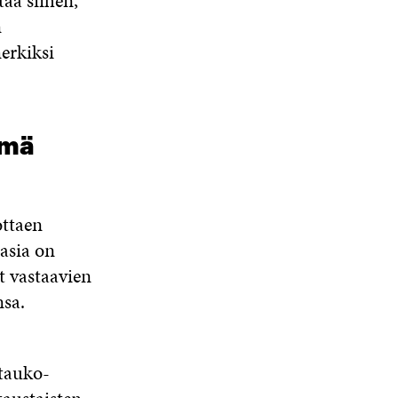
taa siihen,
n
erkiksi
hmä
ottaen
 asia on
t vastaavien
sa.
ätauko-