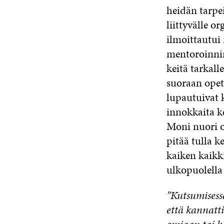
heidän tarpei
liittyvälle o
ilmoittautui
mentoroinnin
keitä tarkall
suoraan opet
lupautuivat 
innokkaita ke
Moni nuori ol
pitää tulla k
kaiken kaikki
ulkopuolella 
”Kutsumisessa
että kannatti