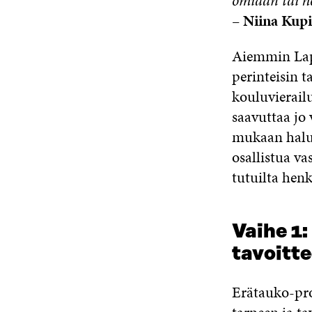
omiaan tai he
–
Niina Kupi
Aiemmin Lap
perinteisin 
kouluvierailu
saavuttaa jo 
mukaan halutt
osallistua v
tutuilta hen
Vaihe 1:
tavoitte
Erätauko-pro