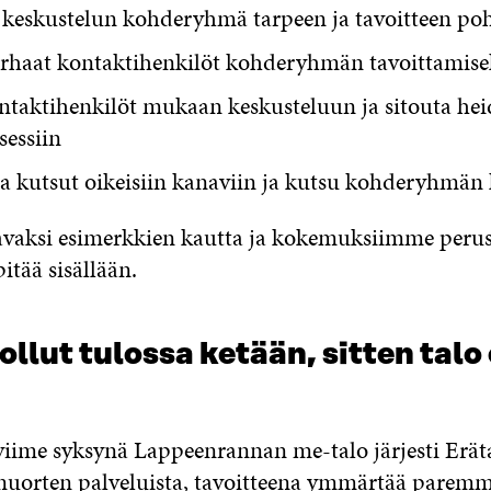
 keskustelun kohderyhmä tarpeen ja tavoitteen poh
rhaat kontaktihenkilöt kohderyhmän tavoittamise
ntaktihenkilöt mukaan keskusteluun ja sitouta hei
sessiin
 kutsut oikeisiin kanaviin ja kutsu kohderyhmän k
vaksi esimerkkien kautta ja kokemuksiimme perus
itää sisällään.
 ollut tulossa ketään, sitten talo 
viime syksynä Lappeenrannan me-talo järjesti Erä
nuorten palveluista, tavoitteena ymmärtää paremm