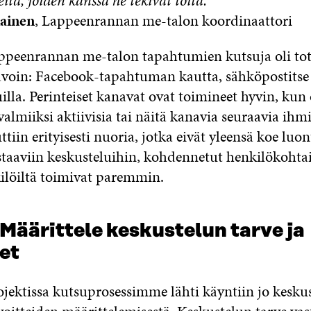
itä, joiden kanssa he tekivät töitä.”
ainen
, Lappeenrannan me-talon koordinaattori
peenrannan me-talon tapahtumien kutsuja oli tot
tavoin: Facebook-tapahtuman kautta, sähköpostitse 
illa. Perinteiset kanavat ovat toimineet hyvin, kun
valmiiksi aktiivisia tai näitä kanavia seuraavia ihm
iin erityisesti nuoria, jotka eivät yleensä koe luon
astaaviin keskusteluihin, kohdennetut henkilökohtai
kilöiltä toimivat paremmin.
 Määrittele keskustelun tarve ja
et
jektissa kutsuprosessimme lähti käyntiin jo kesku