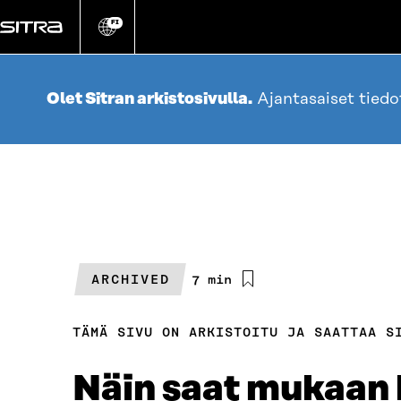
Siirry
suoraan
FI
Vaihda
sivuston
sisältöön
kieli
Olet Sitran arkistosivulla.
Ajantasaiset tied
ARCHIVED
Arvioitu
7 min
lukuaika
TÄMÄ SIVU ON ARKISTOITU JA SAATTAA S
Näin saat mukaan h