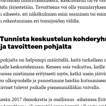
voitteiden määrittelemisestä. Keskustelun tarve vas
telu järjestetään. Tavoitteena voi olla ymmärrykse
 aiheesta, eri näkökulmien esiin saaminen tai esim
 rakentaminen eri toimijoiden välille.
: Tunnista keskustelun kohdery
ja tavoitteen pohjalta
pohjalta on helpompi määritellä, keitä tarkalleen 
alle keskustelemaan. Keneen asia vaikuttaa, keille
auossa mietimme erityisesti myös, ketkä usein jäävä
en ulkopuolelle ja panostimme heidän kutsumiseen
iiviset tulevat paikalle pienemmälläkin vaivalla.
kesän 2017 demokratia ja osallisuus -aiheisissa Er