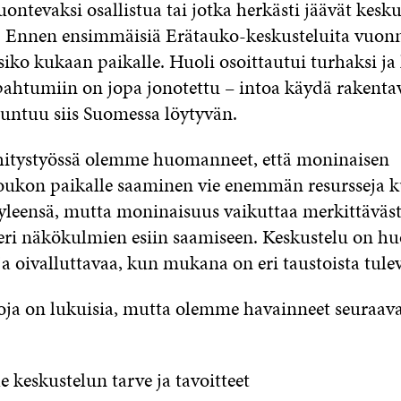
uontevaksi osallistua tai jotka herkästi jäävät kesk
. Ennen ensimmäisiä Erätauko-keskusteluita vuon
isiko kukaan paikalle. Huoli osoittautui turhaksi ja
ahtumiin on jopa jonotettu – intoa käydä rakenta
tuntuu siis Suomessa löytyvän.
hitystyössä olemme huomanneet, että moninaisen
joukon paikalle saaminen vie enemmän resursseja k
leensä, mutta moninaisuus vaikuttaa merkittäväst
 eri näkökulmien esiin saamiseen. Keskustelu on h
a oivalluttavaa, kun mukana on eri taustoista tulev
oja on lukuisia, mutta olemme havainneet seuraava
e keskustelun tarve ja tavoitteet