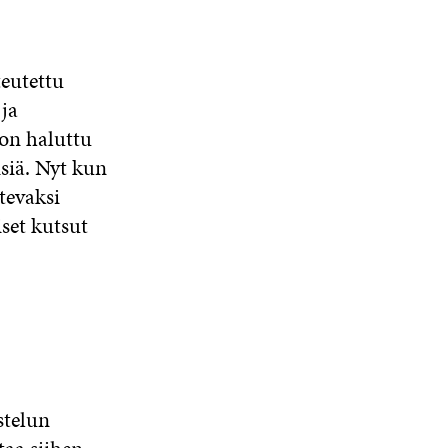
eutettu
ja
 on haluttu
isiä. Nyt kun
tevaksi
set kutsut
stelun