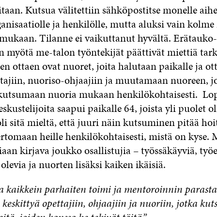
taan. Kutsua välitettiin sähköpostitse monelle aih
rganisaatiolle ja henkilölle, mutta aluksi vain kolme
 mukaan. Tilanne ei vaikuttanut hyvältä. Erätauko-
 myötä me-talon työntekijät päättivät miettiä ta
een ottaen ovat nuoret, joita halutaan paikalle ja ot
tajiin, nuoriso-ohjaajiin ja muutamaan nuoreen, j
kutsumaan nuoria mukaan henkilökohtaisesti. Lo
skustelijoita saapui paikalle 64, joista yli puolet ol
i sitä mieltä, että juuri näin kutsuminen pitää ho
ertomaan heille henkilökohtaisesti, mistä on kyse.
aan kirjava joukko osallistujia – työssäkäyviä, ty
olevia ja nuorten lisäksi kaiken ikäisiä.
 kaikkein parhaiten toimi ja mentoroinnin parasta a
 keskittyä opettajiin, ohjaajiin ja nuoriin, jotka kut