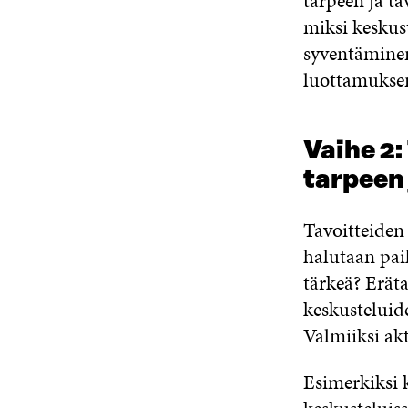
tarpeen ja ta
miksi keskus
syventäminen
luottamuksen
Vaihe 2
tarpeen 
Tavoitteiden 
halutaan paik
tärkeä? Erät
keskusteluid
Valmiiksi akt
Esimerkiksi 