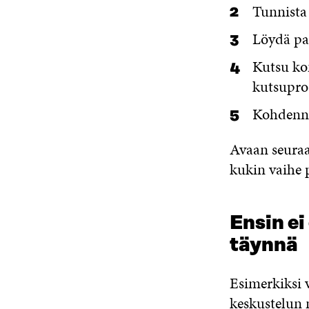
Tunnista
Löydä pa
Kutsu ko
kutsupro
Kohdenna
Avaan seuraa
kukin vaihe p
Ensin ei
täynnä
Esimerkiksi 
keskustelun 