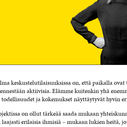
ma keskustelutilaisuuksissa on, että paikalla ovat 
o ennestään aktiivisia. Elämme kuitenkin yhä enem
ä todellisuudet ja kokemukset näyttäytyvät hyvin eri
jektissa on ollut tärkeää saada mukaan yhteiskunn
laajasti erilaisia ihmisiä – mukaan lukien heitä, jo