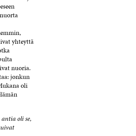
eeseen
 nuorta
rkemmin,
tivat yhteyttä
otka
pulta
ivat nuoria.
itaa: jonkun
 Mukana oli
öelämän
ntia oli se,
suivat