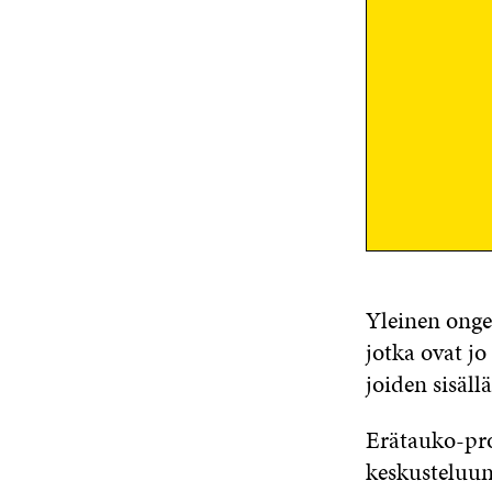
Yleinen ongel
jotka ovat j
joiden sisäll
Erätauko-pro
keskusteluun 