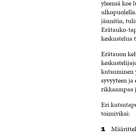
yleensä koe l
ulkopuolelle
jännitin, tul
Erätauko-tap
keskustelua 
Erätauon ke
keskustelija
kutsuminen y
syvyyteen ja
rikkaampaa j
Eri kutsutap
toimiviksi:
Määrittel