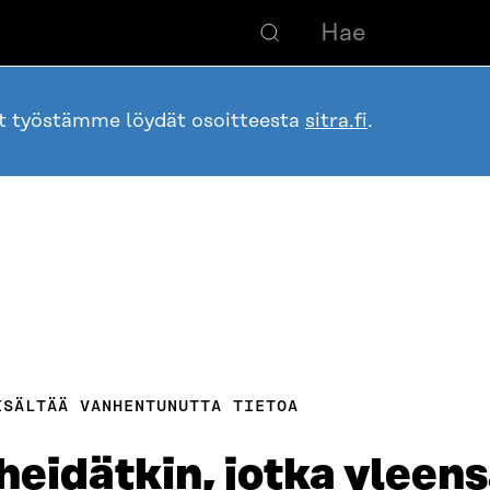
ot työstämme löydät osoitteesta
sitra.fi
.
ISÄLTÄÄ VANHENTUNUTTA TIETOA
eidätkin, jotka yleens