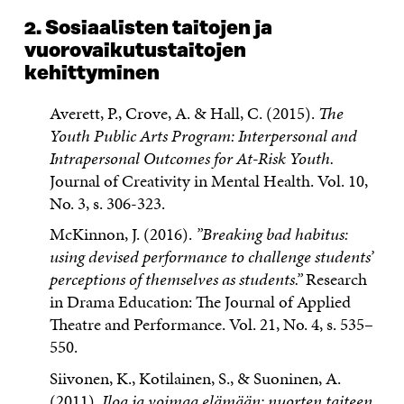
2. Sosiaalisten taitojen ja
vuorovaikutustaitojen
kehittyminen
Averett, P., Crove, A. & Hall, C. (2015).
The
Youth Public Arts Program: Interpersonal and
Intrapersonal Outcomes for At-Risk Youth.
Journal of Creativity in Mental Health. Vol. 10,
No. 3, s. 306-323.
McKinnon, J. (2016).
”Breaking bad habitus:
using devised performance to challenge students’
perceptions of themselves as students.”
Re­search
in Drama Education: The Journal of Applied
Theatre and Perfor­mance. Vol. 21, No. 4, s. 535–
550.
Siivonen, K., Kotilainen, S., & Suoninen, A.
(2011).
Iloa ja voimaa elämään: nuorten taiteen