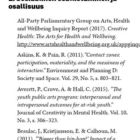
osallisuus
All-Party Parliamentary Group on Arts, Health
and Wellbeing Inquiry Report (2017).
Creative
Health: The Arts for Health and Wellbeing.
http://www.artshealthandwellbeing.org.uk/appgin
Askins, K. & Pain, R. (2011).
”Contact zones:
participation, materiality, and the messiness of
interaction.”
Environment and Planning D:
Society and Space. Vol. 29, No. 5, s. 803–821.
Averett, P., Crove, A. & Hall, C. (2015).
”The
youth public arts program: interpersonal and
intrapersonal outcomes for at-risk youth.”
Journal of Creativity in Mental Health. Vol. 10,
No. 3, s. 306–323.
Beaulac, J., Kristjansson, E. & Calhoun, M.
(2011).
”‘Bigger than hip-hop?’ Impact of a