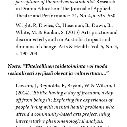
perceptions of themselves as students.”
Re­search
in Drama Education: The Journal of Applied
Theatre and Perfor­mance
.
21, No. 4, s. 535–550.
Wright, P., Davies, C., Haseman, B., Down, B.,
White, M. & Rankin, S. (2013) Arts practice and
disconnected youth in Australia: Impact and
domains of change. Arts & Health. Vol. 5, No. 3,
s. 190-203.
Nosto: ”Yhteisöllinen taidetoiminta voi tuoda
sosiaalisesti syrjässä olevat ja valtavirtaan…”
Lawson, J., Reynolds, F., Bryant, W. & Wilson, L.
(2014).
‘It’s like having a day of freedom, a day
off from being ill’: Exploring the experiences of
people living with mental health problems who
attend a community-based arts project, using
interpretative phenomenological analysis.