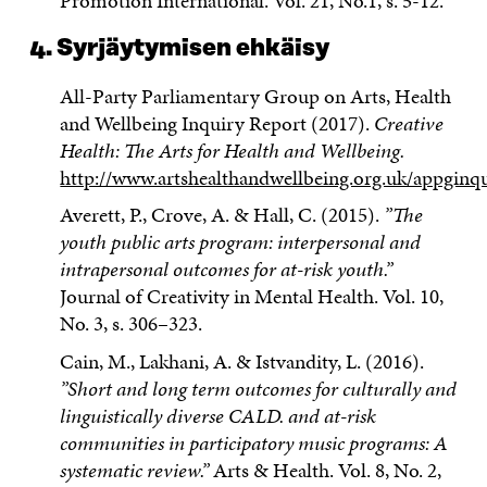
Promotion International. Vol. 21, No.1, s. 5-12.
4. Syrjäytymisen ehkäisy
All-Party Parliamentary Group on Arts, Health
and Wellbeing Inquiry Report (2017).
Creative
Health: The Arts for Health and Wellbeing.
http://www.artshealthandwellbeing.org.uk/appgin
Averett, P., Crove, A. & Hall, C. (2015).
”The
youth public arts program: interpersonal and
intrapersonal outcomes for at-risk youth.”
Journal of Creativity in Mental Health. Vol. 10,
No. 3, s. 306–323.
Cain, M., Lakhani, A. & Istvandity, L. (2016).
”Short and long term outcomes for culturally and
linguistically diverse CALD. and at-risk
communities in participatory music programs: A
systematic review.”
Arts & Health. Vol. 8, No. 2,