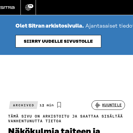
Siirry
FI
suoraan
Vaihda
sivuston
sisältöön
kieli
Olet Sitran arkistosivulla.
Ajantasaiset tied
SIIRRY UUDELLE SIVUSTOLLE
Arvioitu
13 min
KUUNTELE
ARCHIVED
lukuaika
TÄMÄ SIVU ON ARKISTOITU JA SAATTAA SISÄLTÄÄ
VANHENTUNUTTA TIETOA
Näkökulmia taiteen ja