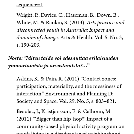
sequence=1
Wright, P., Davies, C., Haseman, B., Down, B.,
White, M. & Rankin, S. (2013).
Arts practice and
disconnected youth in Australia: Impact and
domains of change.
Arts & Health. Vol. 5, No. 3,
s. 190-203.
Nosto: ”Miten taide voi edesauttaa erilaisuuden
ymmärtämistä ja arvostamista?…”
Askins, K. & Pain, R. (2011) ”Contact zones:
participation, materiality, and the messiness of
interaction.” Environment and Planning D:
Society and Space. Vol. 29, No. 5, s. 803–821.
Beaulac, J., Kristjansson, E. & Calhoun, M.
(2011) ”‘Bigger than hip-hop?’ Impact of a
community-based physical activity program on
youth living in a disadvantaged neighborhood