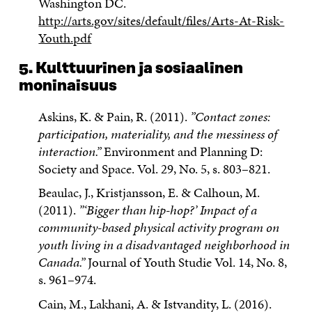
Washington DC.
http://arts.gov/sites/default/files/Arts-At-Risk-
Youth.pdf
5. Kulttuurinen ja sosiaalinen
moninaisuus
Askins, K. & Pain, R. (2011).
”Contact zones:
participation, materiality, and the messiness of
interaction.”
Environment and Planning D:
Society and Space. Vol. 29, No. 5, s. 803–821.
Beaulac, J., Kristjansson, E. & Calhoun, M.
(2011).
”‘Bigger than hip-hop?’ Impact of a
community-based physical activity program on
youth living in a disadvantaged neighborhood in
Canada.”
Journal of Youth Studie Vol. 14, No. 8,
s. 961–974.
Cain, M., Lakhani, A. & Istvandity, L. (2016).