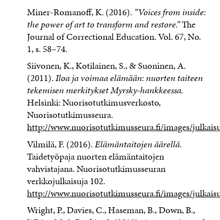
Miner-Romanoff, K. (2016).
”Voices from inside:
the power of art to transform and restore.”
The
Journal of Correctional Education. Vol. 67, No.
1, s. 58–74.
Siivonen, K., Kotilainen, S., & Suoninen, A.
(2011).
Iloa ja voimaa elämään: nuorten taiteen
tekemisen merkitykset Myrsky-hankkeessa.
Helsinki: Nuorisotutkimusverkosto,
Nuorisotutkimusseura.
http://www.nuorisotutkimusseura.fi/images/julkai
Vilmilä, F. (2016).
Elämäntaitojen äärellä.
Taidetyöpaja nuorten elämäntaitojen
vahvistajana. Nuorisotutkimusseuran
verkkojulkaisuja 102.
http://www.nuorisotutkimusseura.fi/images/julkaisu
Wright, P., Davies, C., Haseman, B., Down, B.,