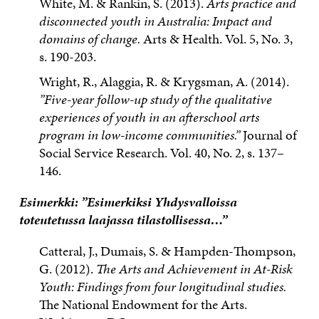
White, M. & Rankin, S. (2013).
Arts practice and
disconnected youth in Australia: Impact and
domains of change.
Arts & Health. Vol. 5, No. 3,
s. 190-203.
Wright, R., Alaggia, R. & Krygsman, A. (2014).
”Five-year follow-up study of the qualitative
experiences of youth in an afterschool arts
program in low-income communities.”
Journal of
Social Service Research. Vol. 40, No. 2, s. 137–
146.
Esimerkki: ”Esimerkiksi Yhdysvalloissa
toteutetussa laajassa tilastollisessa…”
Catteral, J., Dumais, S. & Hampden-Thompson,
G. (2012).
The Arts and Achievement in At-Risk
Youth: Findings from four longitudinal studies.
The National Endowment for the Arts.