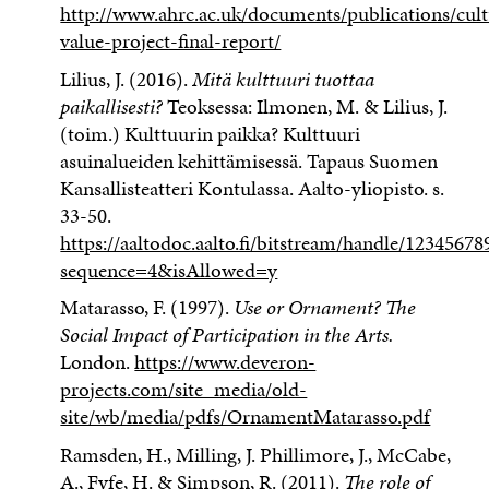
http://www.ahrc.ac.uk/documents/publications/cult
value-project-final-report/
Lilius, J. (2016).
Mitä kulttuuri tuottaa
paikallisesti?
Teoksessa: Ilmonen, M. & Lilius, J.
(toim.) Kulttuurin paikka? Kulttuuri
asuinalueiden kehittämisessä. Tapaus Suomen
Kansallisteatteri Kontulassa. Aalto-yliopisto. s.
33-50.
https://aaltodoc.aalto.fi/bitstream/handle/123456
sequence=4&isAllowed=y
Matarasso, F. (1997).
Use or Ornament? The
Social Impact of Participation in the Arts.
London.
https://www.deveron-
projects.com/site_media/old-
site/wb/media/pdfs/OrnamentMatarasso.pdf
Ramsden, H., Milling, J. Phillimore, J., McCabe,
A., Fyfe, H. & Simpson, R. (2011).
The role of