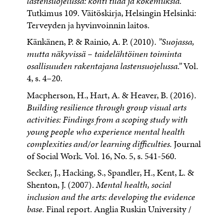
lastensuojelussa: kohti tilaa ja kokemuksia
.
Tutkimus 109. Väitöskirja, Helsingin Helsin­ki:
Terveyden ja hyvinvoinnin laitos.
Känkänen, P. & Rainio, A. P. (2010).
”Suojassa,
mutta näkyvissä – taidelähtöinen toiminta
osallisuuden rakentajana lastensuojelussa.”
Vol.
4, s. 4–20.
Macpherson, H., Hart, A. & Heaver, B. (2016).
Building resilience through group visual arts
activities: Findings from a scoping study with
young people who experience mental health
complexities and/or learning difficulties.
Journal
of Social Work. Vol. 16, No. 5, s. 541-560.
Secker, J., Hacking, S., Spandler, H., Kent, L. &
Shenton, J. (2007).
Mental health, social
inclusion and the arts: developing the evidence
base.
Final report. Anglia Ruskin University /