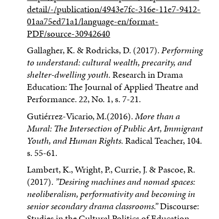
detail/-/publication/4943e7fc-316e-11e7-9412-
01aa75ed71a1/language-en/format-
PDF/source-30942640
Gallagher, K. & Rodricks, D. (2017).
Performing
to understand: cultural wealth, precarity, and
shelter-dwelling youth.
Research in Drama
Education: The Journal of Applied Theatre and
Performance. 22, No. 1, s. 7-21.
Gutiérrez-Vicario, M.(2016).
More than a
Mural: The Intersection of Public Art, Immigrant
Youth, and Human Rights.
Radical Teacher, 104.
s. 55-61.
Lambert, K., Wright, P., Currie, J. & Pascoe, R.
(2017).
”Desiring machines and nomad spaces:
neoliberalism, performativity and becoming in
senior secondary drama classrooms.”
Discourse:
Studies in the Cultu­ral Politics of Education.