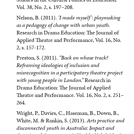
Vol. 38, No. 2, s. 197–208.
Nelson, B. (2011).
’I made myself’: playmaking
as a pedagogy of change with urban youth.
Research in Drama Education: The Journal of
Applied Theatre and Performance, Vol. 16, No.
2, s. 157-172.
Preston, S. (2011).
”Back on
whose
track?
Reframing ideologies of in­clusion and
misrecognition in a participatory theatre project
with young people in London.”
Research in
Drama Education: The Journal of Applied
Theatre and Performance. Vol. 16, No. 2, s. 251–
264.
Wright, P., Davies, C., Haseman, B., Down, B.,
White, M. & Rankin, S. (2013).
Arts practice and
disconnected youth in Australia: Impact and