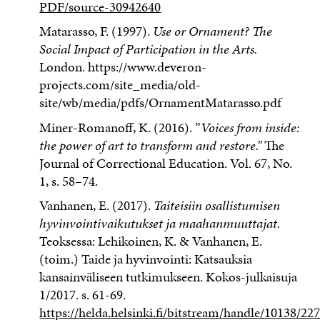
PDF/source-30942640
Matarasso, F. (1997).
Use or Ornament? The
Social Impact of Participation in the Arts.
London. https://www.deveron-
projects.com/site_media/old-
site/wb/media/pdfs/OrnamentMatarasso.pdf
Miner-Romanoff, K. (2016). ”
Voices from inside:
the power of art to trans­form and restore.”
The
Journal of Correctional Education. Vol. 67, No.
1, s. 58–74.
Vanhanen, E. (2017).
Taiteisiin osallistumisen
hyvinvointivaikutukset ja maahanmuuttajat.
Teoksessa: Lehikoinen, K. & Vanhanen, E.
(toim.) Taide ja hyvinvointi: Katsauksia
kansainväliseen tutkimukseen. Kokos-julkaisuja
1/2017. s. 61-69.
https://helda.helsinki.fi/bitstream/handle/10138/