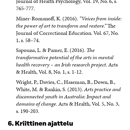
Journal of Health Psychology, Vol. 19, No. 6, s.
765-777.
Miner-Romanoff, K. (2016).
”Voices from inside:
the power of art to transform and restore.”
The
Journal of Correctional Education. Vol. 67, No.
1, s. 58–74.
Sapouna, L. & Pamer, E. (2016).
The
transformative potential of the arts in mental
health recovery – an Irish research project.
Arts
& Health, Vol. 8, No. 1, s. 1-12.
Wright, P., Davies, C., Haseman, B., Down, B.,
White, M. & Rankin, S. (2013).
Arts practice and
disconnected youth in Australia: Impact and
domains of change.
Arts & Health, Vol. 5, No. 3,
s. 190-203.
6. Kriittinen ajattelu