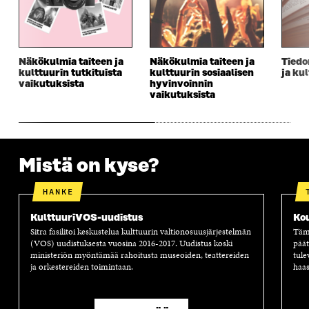
S
A
S
S
A
I
A
S
I
K
I
A
K
K
K
I
K
U
K
K
Näkökulmia taiteen ja
Näkökulmia taiteen ja
Tiedo
kulttuurin tutkituista
kulttuurin sosiaalisen
ja ku
U
N
U
K
vaikutuksista
hyvinvoinnin
N
A
N
U
vaikutuksista
A
S
A
N
S
S
S
A
S
A
S
S
A
A
S
A
Mistä on kyse?
HANKE
KulttuuriVOS-uudistus
Ko
Sitra fasilitoi keskustelua kulttuurin valtionosuusjärjestelmän
Tämä
(VOS) uudistuksesta vuosina 2016-2017. Uudistus koski
päät
ministeriön myöntämää rahoitusta museoiden, teattereiden
tule
ja orkestereiden toimintaan.
haas