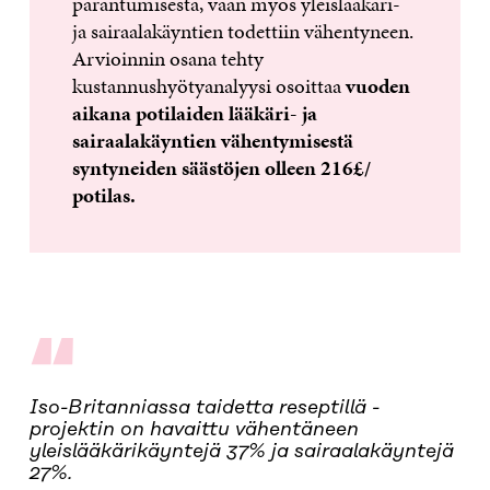
parantumisesta, vaan myös yleislääkäri-
ja sairaalakäyntien todettiin vähentyneen.
Arvioinnin osana tehty
kustannushyötyanalyysi osoittaa
vuoden
aikana potilaiden lääkäri- ja
sairaalakäyntien vähentymisestä
syntyneiden säästöjen olleen 216£/
potilas.
“
Iso-Britanniassa taidetta reseptillä -
projektin on havaittu vähentäneen
yleislääkärikäyntejä 37% ja sairaalakäyntejä
27%.