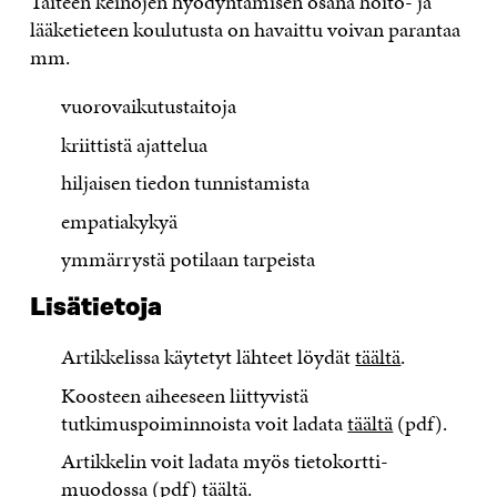
Taiteen keinojen hyödyntämisen osana hoito- ja
lääketieteen koulutusta on havaittu voivan parantaa
mm.
vuorovaikutustaitoja
kriittistä ajattelua
hiljaisen tiedon tunnistamista
empatiakykyä
ymmärrystä potilaan tarpeista
Lisätietoja
Artikkelissa käytetyt lähteet löydät
täältä
.
Koosteen aiheeseen liittyvistä
tutkimuspoiminnoista voit ladata
täältä
(pdf).
Artikkelin voit ladata myös tietokortti-
muodossa (pdf)
täältä
.