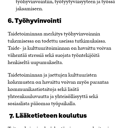
työhyvinvointiin, työtyytyväisyyteen ja työssä
jaksamiseen.
6. Työhyvinvointi
Taidetoiminnan merkitys työhyvinvoinnin
tukemisessa on todettu useissa tutkimuksissa.
Taide- ja kulttuuritoiminnan on havaittu voivan
vähentää stressiä sekä suojata työntekijöitä
henkiseltä uupumukselta.
Taidetoiminnan ja jaettujen kulttuuristen
kokemusten on havaittu voivan myös parantaa
kommunikaatiotaitoja sekä lisätä
yhteenkuuluvuutta ja yhteisöllisyyttä sekä
sosiaalista pääomaa työpaikalla.
7.
Lääketieteen koulutus