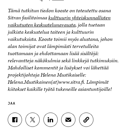
Tämä tutkitun tiedon kooste on toteutettu osana
Sitran fasilitoimaa
kulttuurin yhteiskunnallisten
vaikutusten keskustelunavausta
, jolla tuetaan
julkista keskustelua taiteen ja kulttuurin
vaikutuksista. Kooste toimii myös alustana, johon
alan toimijat ovat lämpimästi tervetulleita
tuottamaan ja ehdottamaan lisää sisältöjä:
relevantteja näkökulmia sekä linkkejä tutkimuksiin.
Mahdolliset kommentit ja lisäykset voi lähettää
projektijohtaja Helena Mustikaiselle:
Helena.Mustikainen(at)www.sitra.fi.
Lämpimät
kiitokset kaikille työtä tukeneille asiantuntijoille!
JAA
J
J
J
J
K
A
A
A
A
O