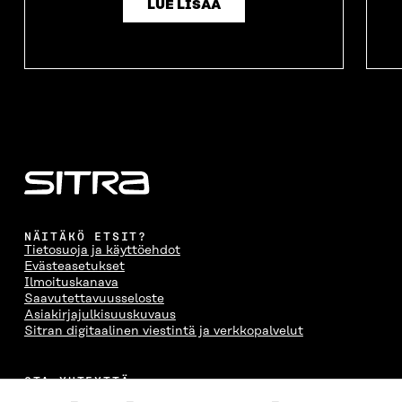
LUE LISÄÄ
NÄITÄKÖ ETSIT?
Tietosuoja ja käyttöehdot
Evästeasetukset
Ilmoituskanava
Saavutettavuusseloste
Asiakirjajulkisuuskuvaus
Sitran digitaalinen viestintä ja verkkopalvelut
OTA YHTEYTTÄ
Suomen itsenäisyyden juhlarahasto Sitra