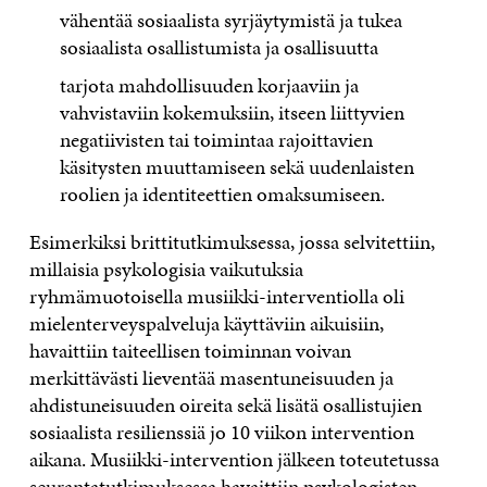
vähentää sosiaalista syrjäytymistä ja tukea
sosiaalista osallistumista ja osallisuutta
tarjota mahdollisuuden korjaaviin ja
vahvistaviin kokemuksiin, itseen liittyvien
negatiivisten tai toimintaa rajoittavien
käsitysten muuttamiseen sekä uudenlaisten
roolien ja identiteettien omaksumiseen.
Esi­merkiksi brittitutkimuksessa, jossa selvitettiin,
millaisia psykologisia vaikutuksia
ryhmämuotoisella musiikki-interventiol­la oli
mielenterveyspalveluja käyttäviin aikuisiin,
havaittiin taiteel­lisen toiminnan voivan
merkittävästi lieventää masentuneisuuden ja
ahdistuneisuuden oireita sekä lisätä osallistujien
sosiaalista resilienssiä jo 10 viikon intervention
aikana. Musiikki-intervention jälkeen toteutetussa
seuranta­tutkimuksessa havaittiin psykologisten