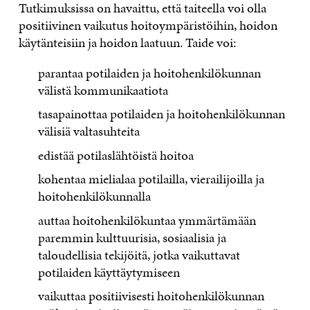
Tutkimuksissa on havaittu, että taiteella voi olla
positiivinen vaikutus hoitoympäristöihin, hoidon
käytänteisiin ja hoidon laatuun. Taide voi:
parantaa potilaiden ja hoitohenkilökunnan
välistä kommunikaatiota
tasapainottaa potilaiden ja hoitohenkilökunnan
välisiä valtasuhteita
edistää potilaslähtöistä hoitoa
kohentaa mielialaa potilailla, vierailijoilla ja
hoitohenkilökunnalla
auttaa hoitohenkilökuntaa ymmärtämään
paremmin kulttuurisia, sosiaalisia ja
taloudellisia tekijöitä, jotka vaikuttavat
potilaiden käyttäytymiseen
vaikuttaa positiivisesti hoitohenkilökunnan