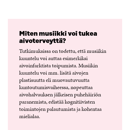
Miten musiikki voi tukea
aivoterveyttä?
Tutkimuksissa on todettu, että musiikin
kuuntelu voi auttaa esimerkiksi
aivoinfarktista toipumista. Musiikin
kuuntelu voi mm. lisätä aivojen
plastisuutta eli muovautuvuutta
kuntoutumisvaiheessa, nopeuttaa
aivohalvauksen jälkeisen puhehäiriön
paranemista, edistää kognitiivisten
toimintojen palautumista ja kohentaa
mielialaa.