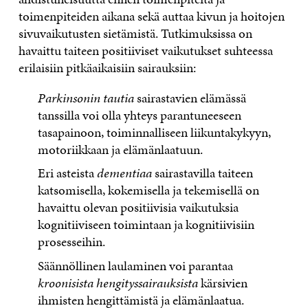
toimenpiteiden aikana sekä auttaa kivun ja hoitojen
sivuvaikutusten sietämistä. Tutkimuksissa on
havaittu taiteen positiiviset vaikutukset suhteessa
erilaisiin pitkäaikaisiin sairauksiin:
Parkinsonin tautia
sairastavien elämässä
tanssilla voi olla yhteys parantuneeseen
tasapainoon, toiminnalliseen liikuntakykyyn,
motoriikkaan ja elämänlaatuun.
Eri asteista
dementiaa
sairastavilla taiteen
katsomisella, kokemisella ja tekemisellä on
havaittu olevan positiivisia vaikutuksia
kognitiiviseen toimintaan ja kognitiivisiin
prosesseihin.
Säännöllinen laulaminen voi parantaa
kroonisista hengityssairauksista
kärsivien
ihmisten hengittämistä ja elämänlaatua.