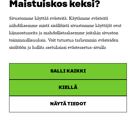
Maistuiskos keksi?
Itämerenkatu 11-13, PL 160,
00181 Helsinki
Sivustomme käyttää evästeitä. Käytämme evästeitä
Puhelin +358 294 618 991
Sähköpostiosoite
nähdäksemme mistä sisällöistä sivustomme käyttäjät ovat
etunimi.sukunimi@sitra.fi tai sitra@sitra.fi
kiinnostuneita ja mahdollistaaksemme joitakin sivuston
Saapumisohjeet
toiminnallisuuksia. Voit tutustua tarkemmin evästeiden
sisältöön ja hallita asetuksiasi evästeasetus-sivulla
Y-tunnus 0202132-3
OLEMME NÄISSÄ SOMEISSA
SALLI KAIKKI
Facebook
Avautuu
uudessa
Linkedin
ikkunassa
KIELLÄ
Avautuu
uudessa
Youtube
ikkunassa
Avautuu
NÄYTÄ TIEDOT
uudessa
Instagram
ikkunassa
Avautuu
uudessa
ikkunassa