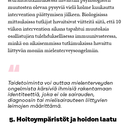
muutosten olevan pysyviä vielä kolme kuukautta
intervention päättymisen jälkeen. Biologi­sissa
mittauksissa tutkijat havaitsivat viitteitä siitä, että 10
viikon intervention aikana tapahtui muutoksia
osallistujien tulehduksel­lisessa immuunivasteessa,
minkä on aikaisemmissa tutkimuksissa havaittu
liittyvän moniin mielenterveysongelmiin.
“
Taidetoiminta voi auttaa mielenterveyden
ongelmista kärsiviä ihmisiä rakentamaan
identiteettiä, joka ei ole sairauden,
diagnoosin tai mielisairauteen liittyvien
leimojen määrittämä.
5.
Hoitoympäristöt ja hoidon laatu