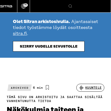
Siirry
FI
suoraan
Vaihda
Hae
sivuston
sisältöön
kieli
Olet Sitran arkistosivulla.
Ajantasaiset
tiedot työstämme löydät osoitteesta
sitra.fi
.
SIIRRY UUDELLE SIVUSTOLLE
Arvioitu
6 min
KUUNTELE
ARCHIVED
lukuaika
TÄMÄ SIVU ON ARKISTOITU JA SAATTAA SISÄLTÄÄ
VANHENTUNUTTA TIETOA
Näkökulmia taiteen ja