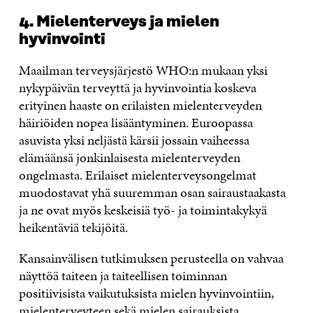
4. Mielenterveys ja mielen
hyvinvointi
Maailman terveysjärjestö WHO:n mukaan yksi
nykypäivän terveyttä ja hyvinvointia koskeva
erityinen haaste on erilaisten mielenterveyden
häiriöiden nopea lisääntyminen. Euroopassa
asuvista yksi neljästä kärsii jossain vaiheessa
elämäänsä jonkinlaisesta mielenterveyden
ongelmasta. Erilaiset mielenterveysongelmat
muodostavat yhä suuremman osan sairaustaakasta
ja ne ovat myös keskeisiä työ- ja toimintakykyä
heikentäviä tekijöitä.
Kansainvälisen tutkimuksen perusteella on vahvaa
näyttöä taiteen ja taiteellisen toiminnan
positiivisista vaikutuksista mielen hyvinvointiin,
mielenterveyteen sekä mielen sairauksista