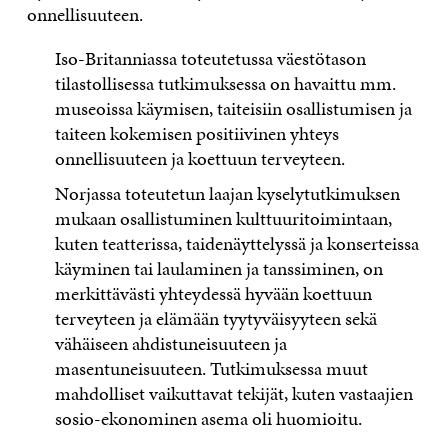
onnellisuuteen.
Iso-Britanniassa toteutetussa väestötason
tilastollisessa tutkimuksessa on havaittu mm.
museoissa käymisen, taiteisiin osallistumisen ja
taiteen kokemisen positiivinen yhteys
onnellisuuteen ja koettuun terveyteen.
Norjassa toteutetun laajan kyselytutkimuksen
mukaan osallistuminen kulttuuritoimintaan,
kuten teatterissa, taidenäyttelyssä ja konserteissa
käyminen tai laulaminen ja tanssiminen, on
merkittävästi yhteydessä hyvään koettuun
terveyteen ja elämään tyytyväisyyteen sekä
vähäiseen ahdistuneisuuteen ja
masentuneisuuteen. Tutkimuksessa muut
mahdolliset vaikuttavat tekijät, kuten vastaajien
sosio-ekonominen asema oli huomioitu.