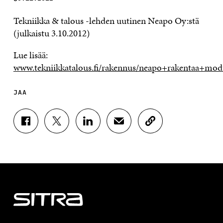
Tekniikka & talous -lehden uutinen Neapo Oy:stä
(julkaistu 3.10.2012)
Lue lisää:
www.tekniikkatalous.fi/rakennus/neapo+rakentaa+modu
JAA
J
J
J
J
K
A
A
A
A
O
A
A
A
A
P
F
T
L
S
I
A
W
I
Ä
O
C
I
N
H
I
E
T
K
K
A
B
T
E
Ö
R
O
E
D
P
T
O
R
I
O
I
K
I
N
S
K