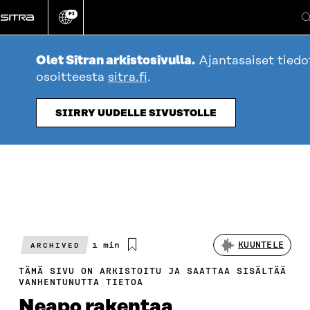
Siirry
FI
suoraan
Vaihda
sivuston
sisältöön
kieli
Olet Sitran arkistosivulla.
Ajantasaiset tied
osoitteesta
sitra.fi
.
SIIRRY UUDELLE SIVUSTOLLE
Arvioitu
1 min
KUUNTELE
ARCHIVED
lukuaika
TÄMÄ SIVU ON ARKISTOITU JA SAATTAA SISÄLTÄÄ
VANHENTUNUTTA TIETOA
Neapo rakentaa