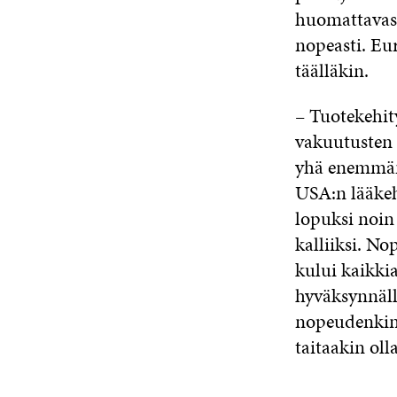
huomattavast
nopeasti. Eu
täälläkin.
– Tuotekehit
vakuutusten t
yhä enemmän 
USA:n lääke
lopuksi noin
kalliiksi. N
kului kaikki
hyväksynnäll
nopeudenkin 
taitaakin oll