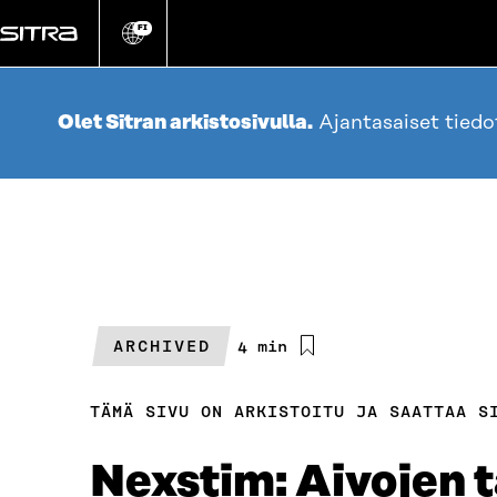
Siirry
suoraan
FI
Vaihda
sivuston
sisältöön
kieli
Olet Sitran arkistosivulla.
Ajantasaiset tied
ARCHIVED
Arvioitu
4 min
lukuaika
TÄMÄ SIVU ON ARKISTOITU JA SAATTAA S
Nexstim: Aivojen t