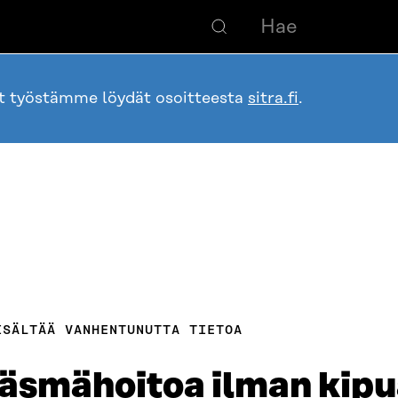
ot työstämme löydät osoitteesta
sitra.fi
.
ISÄLTÄÄ VANHENTUNUTTA TIETOA
äsmähoitoa ilman kipu