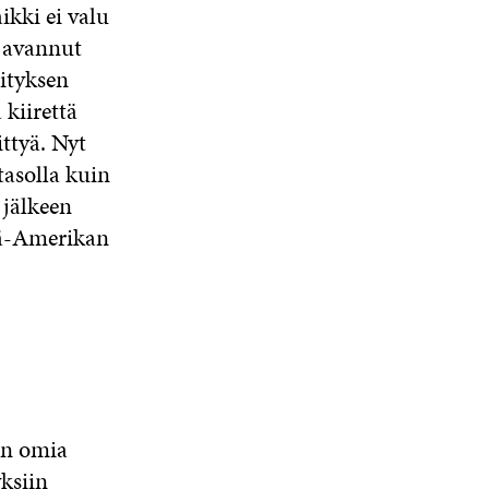
ikki ei valu
a avannut
rityksen
 kiirettä
ttyä. Nyt
tasolla kuin
 jälkeen
lä-Amerikan
in omia
ksiin