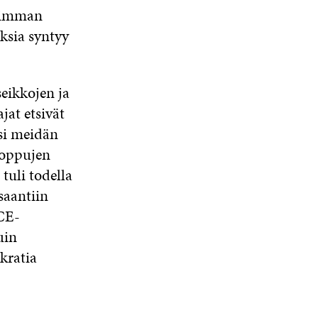
isimman
ksia syntyy
eikkojen ja
jat etsivät
si meidän
loppujen
tuli todella
saantiin
 CE-
uin
kratia