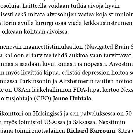
soluja. Laitteella voidaan tutkia aivoja hyvin
isesti sekä mitata aivosolujen vasteaikoja stimuloin
ttorin avulla kirurgi osaa viedä leikkausinstrumen
ri oikeaan kohtaan aivoissa.
menevän magneettistimulaation (Navigated Brain S
 kalloon ei tarvitse tehdä aukkoa vaan tarvittavat 
innasta saadaan kivuttomasti ja nopeasti. Aivostim
n myös lievittää kipua, edistää depression hoitoa 
assa Parkinsonin ja Altzheimerin tautien hoitoo
e on USA:n lääkehallinnon FDA-lupa, kertoo Nex
ahoitusjohtaja (CFO)
Janne Huhtala
.
konttori on Helsingissä ja sen palveluksessa on 50
on myös toimistot USA:ssa ja Saksassa. Nexstimin
ajana toimii ruotsalainen
Richard Karroum
. Sitra