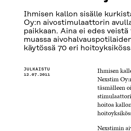
Ihmisen kallon sisälle kurki
Oy:n aivostimulaattorin avull
paikkaan. Aina ei edes veistä 
muassa aivohalvauspotilaiden 
käytössä 70 eri hoitoyksikös
Ihmisen kall
JULKAISTU
12.07.2011
Nexstim Oy:n 
täsmälleen oi
stimulaattor
hoitoa kallon
hoitoyksikö
Nexstimin ai