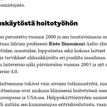
äomistajista.
uskäytöstä hoitotyöhön
n perustettu vuonna 2000 ja sen taustavoimana o
taan lähtien professori
Risto Ilmoniemi
Aalto-ylio
ttelee, muotoilee, lopputestaa sekä kokoaa laitteet 
ja tarvikkeet alihankkijoilta eri puolilta maailmaa.
laiteversio näki päivänvalon vuonna 2003 ja nyt 
ersio 4.0.
laitteemme tukivat vain aivojen tutkimustyötä, mu
laitteemme ovat mukana kliinisessä hoitotyössä use
Euroopassa ja USA:ssa. Helppokäyttöisyyden ansiost
adi mitään sen kummempaa erityiskoulutusta, vaan