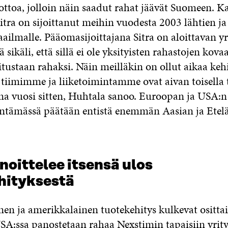
ottoa, jolloin näin saadut rahat jäävät Suomeen. Ka
itra on sijoittanut meihin vuodesta 2003 lähtien j
ailmalle. Pääomasijoittajana Sitra on aloittavan y
sikäli, että sillä ei ole yksityisten rahastojen kovaa
tustaan rahaksi. Näin meilläkin on ollut aikaa kehi
tiimimme ja liiketoimintamme ovat aivan toisella 
a vuosi sitten, Huhtala sanoo. Euroopan ja USA:n
äntämässä päätään entistä enemmän Aasian ja Ete
oittelee itsensä ulos
hityksestä
en ja amerikkalainen tuotekehitys kulkevat ositta
SA:ssa panostetaan rahaa Nexstimin tapaisiin yrity