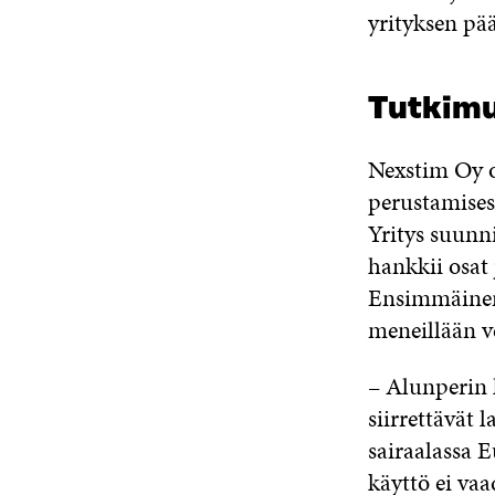
yrityksen pä
Tutkim
Nexstim Oy o
perustamises
Yritys suunni
hankkii osat 
Ensimmäinen 
meneillään v
– Alunperin 
siirrettävät 
sairaalassa 
käyttö ei va