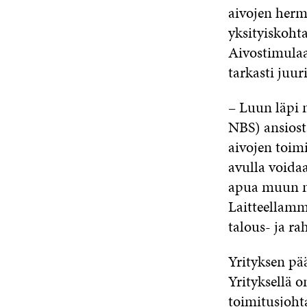
aivojen hermo
yksityiskohta
Aivostimulaa
tarkasti juu
– Luun läpi 
NBS) ansiosta
aivojen toim
avulla voidaa
apua muun mu
Laitteellamm
talous- ja r
Yrityksen pää
Yrityksellä 
toimitusjoht