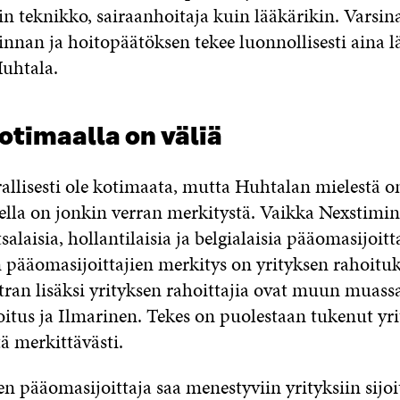
in teknikko, sairaanhoitaja kuin lääkärikin. Varsin
innan ja hoitopäätöksen tekee luonnollisesti aina l
Huhtala.
otimaalla on väliä
rallisesti ole kotimaata, mutta Huhtalan mielestä 
ella on jonkin verran merkitystä. Vaikka Nexstimi
alaisia, hollantilaisia ja belgialaisia pääomasijoitta
 pääomasijoittajien merkitys on yrityksen rahoituk
tran lisäksi yrityksen rahoittajia ovat muun muass
oitus ja Ilmarinen. Tekes on puolestaan tukenut yr
tä merkittävästi.
n pääomasijoittaja saa menestyviin yrityksiin sijo