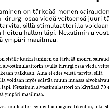
staminen on tärkeää monen sairaude
a kirurgi osaa viedä veitsensä juuri 
tarvita, sillä stimulaattorilla void
hoitoa kallon läpi. Nexstimin aivos
sä ympäri maailmaa.
on sisälle kurkistaminen on tärkeää monen sairaud
aivostimulaattorin avulla kirurgi osaa viedä veits
keaan paikkaan. Aina ei edes veistä tarvita, sillä
illa voidaan myös edistää muun muassa aivohalvau
 läpi. Nexstimin aivostimulaattori on käytössä 70 e
ssä ympäri maailmaa.
vostimulaattori synnyttää magneettikentän, joka s