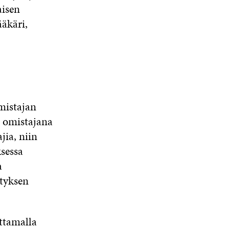
aisen
ääkäri,
omistajan
n omistajana
jia, niin
sessa
a
ityksen
ittamalla