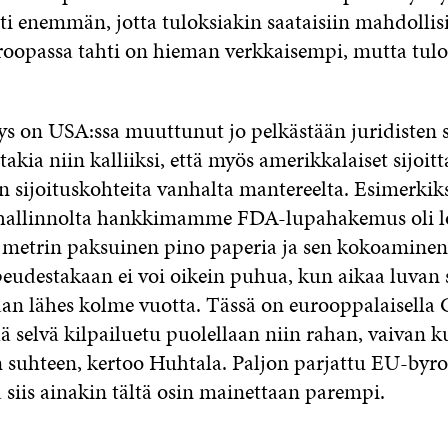
i enemmän, jotta tuloksiakin saataisiin mahdoll
roopassa tahti on hieman verkkaisempi, mutta tulo
ys on USA:ssa muuttunut jo pelkästään juridisten s
akia niin kalliiksi, että myös amerikkalaiset sijoitta
sijoituskohteita vanhalta mantereelta. Esimerkik
hallinnolta hankkimamme FDA-lupahakemus oli 
 metrin paksuinen pino paperia ja sen kokoaminen 
opeudestakaan ei voi oikein puhua, kun aikaa luvan 
aan lähes kolme vuotta. Tässä on eurooppalaisella
ä selvä kilpailuetu puolellaan niin rahan, vaivan k
suhteen, kertoo Huhtala. Paljon parjattu EU-byro
a siis ainakin tältä osin mainettaan parempi.