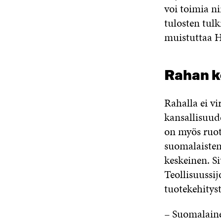
voi toimia ni
tulosten tulk
muistuttaa 
Rahan k
Rahalla ei vi
kansallisuud
on myös ruots
suomalaisten
keskeinen. Si
Teollisuussij
tuotekehitys
– Suomalaine