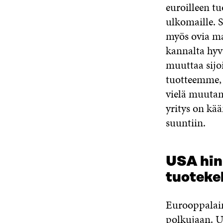
euroilleen tu
ulkomaille. S
myös ovia ma
kannalta hyvä 
muuttaa sijoi
tuotteemme, 
vielä muutam
yritys on kä
suuntiin.
USA hinn
tuoteke
Eurooppalain
polkujaan. U