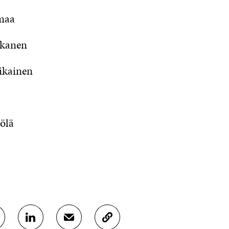
maa
kkanen
ikainen
ölä
J
J
K