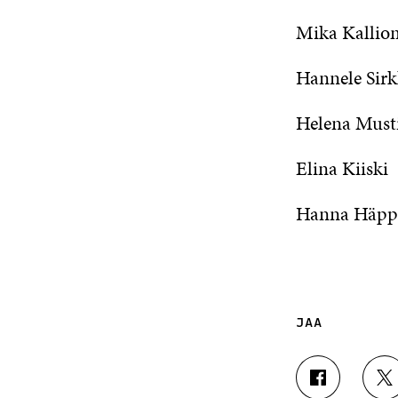
Mika Kallio
Hannele Sir
Helena Must
Elina Kiiski
Hanna Häpp
JAA
J
J