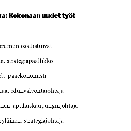
ka: Kokonaan uudet työt
orumiin osallistuivat
a, strategiapäällikkö
tedt, pääekonomisti
maa, edunvalvontajohtaja
inen, apulaiskaupunginjohtaja
yläinen, strategiajohtaja