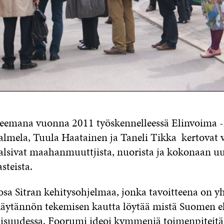
 teemana vuonna 2011 työskennelleessä Elinvoima 
lmela, Tuula Haatainen ja Taneli Tikka kertovat v
alsivat maahanmuuttjista, nuorista ja kokonaan uu
asteista.
sa Sitran kehitysohjelmaa, jonka tavoitteena on yh
 käytännön tekemisen kautta löytää mistä Suomen 
aisuudessa. Foorumi ideoi kymmeniä toimenpiteitä, 