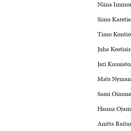
Niina Immon
Simo Karetie
Timo Kontio
Juha Kostiai
Jari Kuusist
Mats Nyman, 
Sami Oinone
Hanna Ojam
Anitta Rait