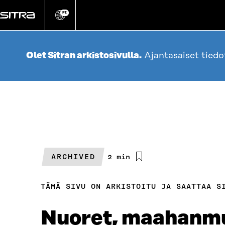
Siirry
suoraan
FI
Vaihda
sivuston
sisältöön
kieli
Olet Sitran arkistosivulla.
Ajantasaiset tied
ARCHIVED
Arvioitu
2 min
lukuaika
TÄMÄ SIVU ON ARKISTOITU JA SAATTAA S
Nuoret, maahanmuu