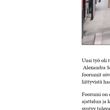
Uusi työ oli
Alexandra Sa
foorumit oiv
liittyvistä ha
Foorumi on o
ajattelun ja
syntyy tulev