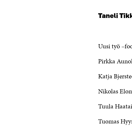
Taneli Tik
Uusi työ –fo
Pirkka Aunol
Katja Bjers
Nikolas Elo
Tuula Haata
Tuomas Hyyr