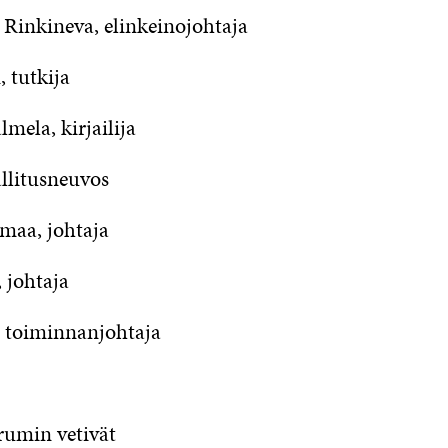
 Rinkineva, elinkeinojohtaja
n, tutkija
lmela, kirjailija
hallitusneuvos
omaa, johtaja
a, johtaja
, toiminnanjohtaja
rumin vetivät