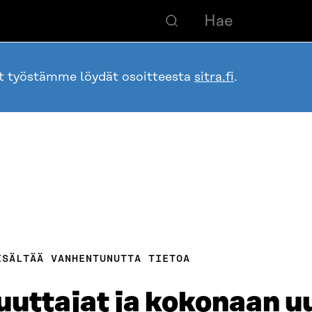
ot työstämme löydät osoitteesta
sitra.fi
.
ISÄLTÄÄ VANHENTUNUTTA TIETOA
ttajat ja kokonaan uu