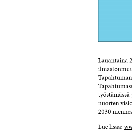
Lauantaina 2
ilmastonmuut
Tapahtuman j
Tapahtumassa
työstämässä y
nuorten visio
2030 mennes
Lue lisää:
ww