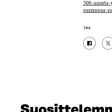
500-nuorta-y
parempaa-po
JAA
J
J
A
A
A
A
F
T
A
W
C
I
E
T
B
T
O
E
O
R
K
I
I
S
Suosittelem
S
S
S
Ä