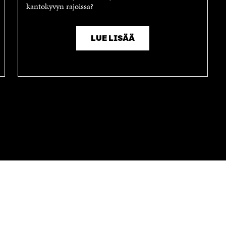
kantokyvyn rajoissa?
LUE LISÄÄ
OTA YHTEYTTÄ
Suomen itsenäisyyden juhlarahasto
Sitra
Itämerenkatu 11-13, PL 160,