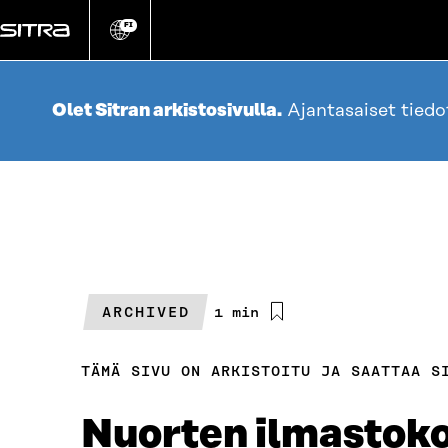
Siirry
suoraan
FI
Vaihda
sivuston
sisältöön
kieli
Olet Sitran arkistosivulla.
Ajantasaiset tied
ARCHIVED
Arvioitu
1 min
lukuaika
TÄMÄ SIVU ON ARKISTOITU JA SAATTAA S
Nuorten ilmastok