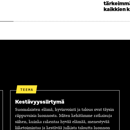
S
S
tärkeimmä
A
S
kaikkien 
A
TEEMA
Kestävyyssiirtymä
Suomalaisten elämä, hyvinvointi ja talous ovat täysin
riippuvaisia luonnosta. Miten kehitämme ratkaisuja
siihen, kuinka rakentaa hyvää elämää, menestyvää
liiketoimintaa ja kestävää julkista taloutta luonnon