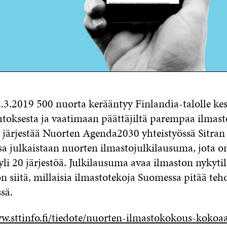
.3.2019 500 nuorta kerääntyy Finlandia-talolle k
oksesta ja vaatimaan päättäjiltä parempaa ilmasto
ärjestää Nuorten Agenda2030 yhteistyössä Sitran 
 julkaistaan nuorten ilmastojulkilausuma, jota on
li 20 järjestöä. Julkilausuma avaa ilmaston nykyti
n siitä, millaisia ilmastotekoja Suomessa pitää te
sä.
w.sttinfo.fi/tiedote/nuorten-ilmastokokous-kokoa