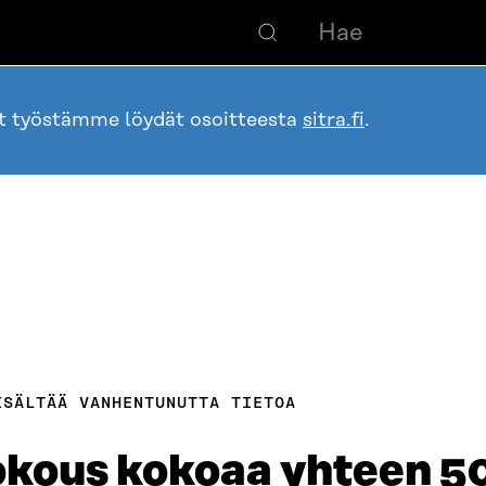
ot työstämme löydät osoitteesta
sitra.fi
.
ISÄLTÄÄ VANHENTUNUTTA TIETOA
okous kokoaa yhteen 5