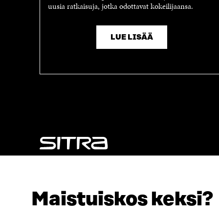
uusia ratkaisuja, jotka odottavat kokeilijaansa.
LUE LISÄÄ
NÄITÄKÖ ETSIT?
Tietosuoja ja käyttöehdot
Maistuiskos keksi?
Evästeasetukset
Ilmoituskanava