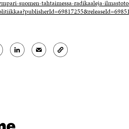
mpari-suomen-tahtaimessa-radikaaleja-ilmastoto
litiikkaa?publisherId=69817255&releaseId=6985
J
J
K
A
A
O
A
A
P
L
S
I
I
Ä
O
N
H
I
K
K
A
E
Ö
R
D
P
T
I
O
I
N
S
K
I
T
K
me
S
I
E
S
L
L