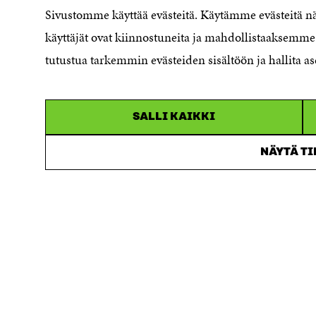
Saavutettavuusseloste
Sivustomme käyttää evästeitä. Käytämme evästeitä 
Asiakirjajulkisuuskuvaus
käyttäjät ovat kiinnostuneita ja mahdollistaaksemme 
Sitran digitaalinen viestintä ja
tutustua tarkemmin evästeiden sisältöön ja hallita as
verkkopalvelut
SALLI KAIKKI
NÄYTÄ T