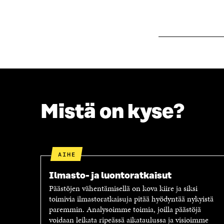
S
A
A
Mistä on kyse?
AIHE
Ilmasto- ja luontoratkaisut
Päästöjen vähentämisellä on kova kiire ja siksi
toimivia ilmastoratkaisuja pitää hyödyntää nykyistä
paremmin. Analysoimme toimia, joilla päästöjä
voidaan leikata ripeässä aikataulussa ja visioimme