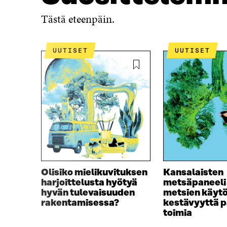
A
A
Tästä eteenpäin.
A
V
V
A
A
U
U
T
UUTISET
UUTISET
T
U
U
U
U
U
U
U
U
D
D
E
E
S
S
S
S
A
A
I
I
K
K
K
Olisiko mielikuvituksen
Kansalaisten
K
U
harjoittelusta hyötyä
metsäpaneeli
U
N
hyvän tulevaisuuden
metsien käyt
N
A
rakentamisessa?
kestävyyttä p
A
S
toimia
S
S