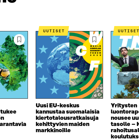
Ä
L
I
A
A
N
V
A
L
A
V
I
U
A
N
UUTISET
UUTISE
T
U
K
U
T
K
U
U
I
U
U
U
U
D
U
E
D
S
E
S
S
A
S
I
A
K
I
Uusi EU-keskus
Yritysten
K
K
 tukee
kannustaa suomalaisia
luontorap
U
K
ön
kiertotalousratkaisuja
nousee uu
N
U
arantavia
kehittyvien maiden
tasolle –
A
N
markkinoille
rahoitusa
S
A
koulutuk