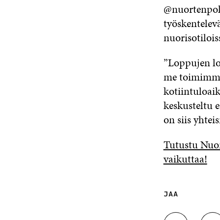
@nuortenpoli
työskentelevä
nuorisotilois
”Loppujen lop
me toimimme 
kotiintuloaik
keskusteltu e
on siis yhtei
Tutustu Nuor
vaikuttaa!
JAA