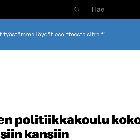
ot työstämme löydät osoitteesta
sitra.fi
.
en politiikkakoulu koko
iin kansiin