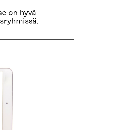
se on hyvä
uusryhmissä.