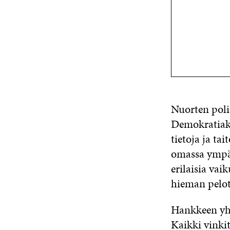
Nuorten poli
Demokratiako
tietoja ja ta
omassa ympär
erilaisia vai
hieman pelot
Hankkeen yht
Kaikki vinki