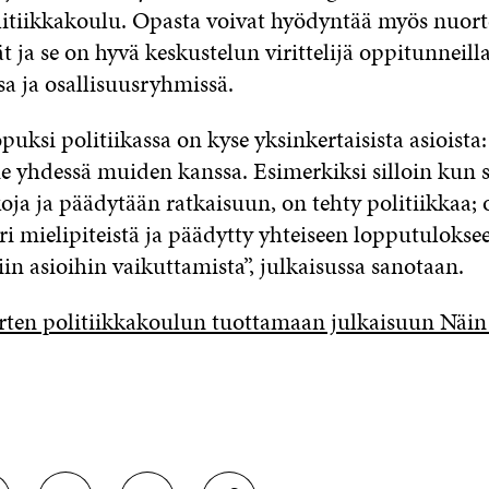
tiikkakoulu. Opasta voivat hyödyntää myös nuort
t ja se on hyvä keskustelun virittelijä oppitunneilla
sa ja osallisuusryhmissä.
uksi politiikassa on kyse yksinkertaisista asioista:
yhdessä muiden kanssa. Esimerkiksi silloin kun 
oja ja päädytään ratkaisuun, on tehty politiikkaa; 
ri mielipiteistä ja päädytty yhteiseen lopputuloksee
siin asioihin vaikuttamista”, julkaisussa sanotaan.
ten politiikkakoulun tuottamaan julkaisuun Näin