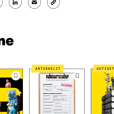
J
J
K
A
A
O
A
A
P
L
S
I
I
Ä
O
N
H
I
K
K
A
me
E
Ö
R
D
P
T
I
O
I
N
S
K
I
T
K
S
I
E
ARTIKKELIT
UUTISE
S
L
L
Ä
L
I
A
A
N
V
A
L
A
V
I
U
A
N
T
U
K
U
T
K
U
U
I