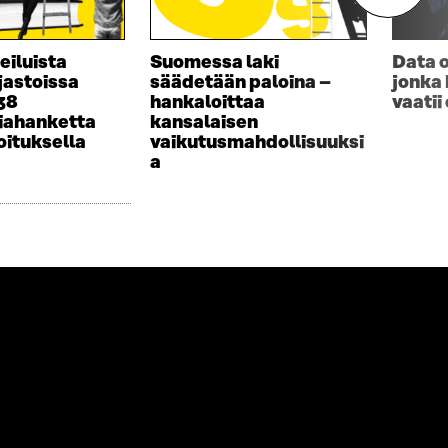
eiluista
Suomessa laki
Data o
rjastoissa
säädetään paloina –
jonka
 38
hankaloittaa
vaatii
iahanketta
kansalaisen
oituksella
vaikutusmahdollisuuksi
a