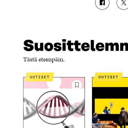
J
J
A
A
A
A
F
T
A
W
C
I
E
T
Suosittelem
B
T
O
E
O
R
Tästä eteenpäin.
K
I
I
S
S
S
UUTISET
UUTISET
S
Ä
A
A
A
V
V
A
A
U
U
T
T
U
U
U
U
U