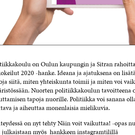
tiikkakoulu on Oulun kaupungin ja Sitran rahoit
keilut 2020 -hanke. Ideana ja ajatuksena on lisät
itoja siitä, miten yhteiskunta toimii ja miten voi vai
istössään. Nuorten politiikkakoulun tavoitteena o
kuttamisen tapoja nuorille. Politiikka voi sanana oll
tava ja aiheuttaa monenlaisia mielikuvia.
eydessä on nyt tehty Näin voit vaikuttaa! -opas nuo
t julkaistaan myös hankkeen instagramtilillä