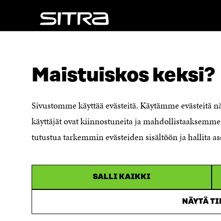
NÄITÄKÖ ETSIT?
Tietosuoja ja käyttöehdot
Maistuiskos keksi?
Evästeasetukset
Ilmoituskanava
Saavutettavuusseloste
Sivustomme käyttää evästeitä. Käytämme evästeitä 
Asiakirjajulkisuuskuvaus
käyttäjät ovat kiinnostuneita ja mahdollistaaksemme 
Sitran digitaalinen viestintä ja
tutustua tarkemmin evästeiden sisältöön ja hallita as
verkkopalvelut
SALLI KAIKKI
NÄYTÄ T