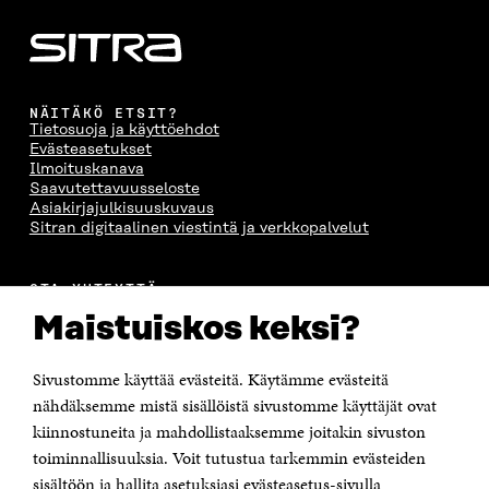
NÄITÄKÖ ETSIT?
Tietosuoja ja käyttöehdot
Evästeasetukset
Ilmoituskanava
Saavutettavuusseloste
Asiakirjajulkisuuskuvaus
Sitran digitaalinen viestintä ja verkkopalvelut
OTA YHTEYTTÄ
Suomen itsenäisyyden juhlarahasto Sitra
Maistuiskos keksi?
Itämerenkatu 11-13, PL 160,
00181 Helsinki
Sivustomme käyttää evästeitä. Käytämme evästeitä
Puhelin +358 294 618 991
Sähköpostiosoite
nähdäksemme mistä sisällöistä sivustomme käyttäjät ovat
etunimi.sukunimi@sitra.fi tai sitra@sitra.fi
kiinnostuneita ja mahdollistaaksemme joitakin sivuston
Saapumisohjeet
toiminnallisuuksia. Voit tutustua tarkemmin evästeiden
sisältöön ja hallita asetuksiasi evästeasetus-sivulla
Y-tunnus 0202132-3