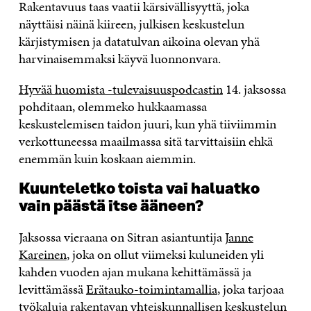
Rakentavuus taas vaatii kärsivällisyyttä, joka
näyttäisi näinä kiireen, julkisen keskustelun
kärjistymisen ja datatulvan aikoina olevan yhä
harvinaisemmaksi käyvä luonnonvara.
Hyvää huomista -tulevaisuuspodcastin
14. jaksossa
pohditaan, olemmeko hukkaamassa
keskustelemisen taidon juuri, kun yhä tiiviimmin
verkottuneessa maailmassa sitä tarvittaisiin ehkä
enemmän kuin koskaan aiemmin.
Kuunteletko toista vai haluatko
vain päästä itse ääneen?
Jaksossa vieraana on Sitran asiantuntija
Janne
Kareinen
, joka on ollut viimeksi kuluneiden yli
kahden vuoden ajan mukana kehittämässä ja
levittämässä
Erätauko-toimintamallia
, joka tarjoaa
työkaluja rakentavan yhteiskunnallisen keskustelun