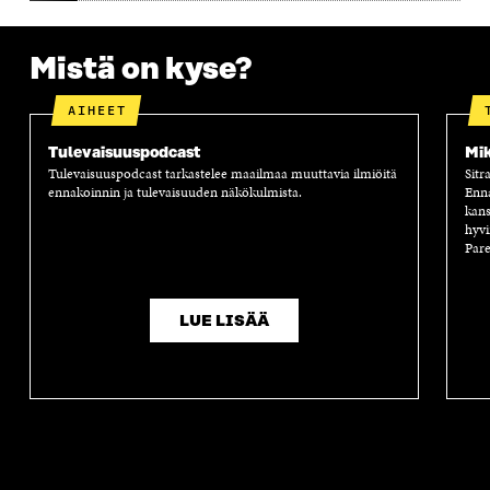
A
A
S
A
Mistä on kyse?
AIHEET
Tulevaisuuspodcast
Mik
Tulevaisuuspodcast tarkastelee maailmaa muuttavia ilmiöitä
Sitr
ennakoinnin ja tulevaisuuden näkökulmista.
Enn
kans
hyvi
Pare
LUE LISÄÄ