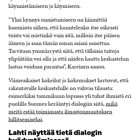
käynnistämiseen ja käymiseen.
”Yksi kynnys onnistumiseen on kiinnittää
huomiota siihen, että kuuntelenko itse oikeasti
toista vai mietinkö vain sitä, milloin itse pääsen
ääneen ja saan tämän oman asiani sanottua.
Tarvitaan ymmärrystä siitä, että tällaisia taitoja
ylipäätään voi olla ja että näiden kautta keskustelun
laatua voidaan parantaa”, Kareinen sanoo.
Viimeaikaiset kokeilut ja kokemukset kertovat, että
rakentavalle keskustelulle on vahvaa tilausta:
esimerkiksi tammikuun lopussa yli tuhat ihmistä eri
puolilla Suomea kerääntyi dialogiin siitä,
mikä
meitä estää toimimasta ilmastonmuutoksen
hillitsemiseksi
.
Lahti näyttää tietä dialogin