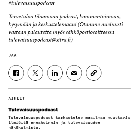
#tulevaisuuspodcast
Tervetuloa tilaamaan podcast, kommentoimaan,
kysymään ja keskustelemaan! (Otamme mieluusti
vastaan palautetta myös sähköpostiosoitteessa
tulevaisuuspodcast@sitra.fi
)
JAA
J
J
J
J
K
A
A
A
A
O
A
A
A
A
P
F
T
L
S
I
A
W
I
Ä
O
AIHEET
C
I
N
H
I
E
T
K
K
A
Tulevaisuuspodcast
B
T
E
Ö
R
Tulevaisuuspodcast tarkastelee maailmaa muuttavia
O
E
D
P
T
ilmiöitä ennakoinnin ja tulevaisuuden
O
R
I
O
I
näkökulmista.
K
I
N
S
K
I
S
I
T
K