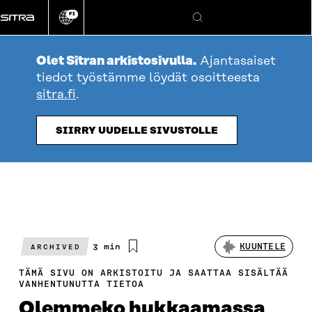
Siirry
FI
suoraan
Vaihda
Hae
sivuston
sisältöön
kieli
Olet Sitran arkistosivulla.
Ajantasaiset
tiedot työstämme löydät osoitteesta
sitra.fi
.
SIIRRY UUDELLE SIVUSTOLLE
Arvioitu
3 min
KUUNTELE
ARCHIVED
lukuaika
TÄMÄ SIVU ON ARKISTOITU JA SAATTAA SISÄLTÄÄ
VANHENTUNUTTA TIETOA
Olemmeko hukkaamassa