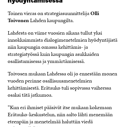
hyödyntämisessä
Toinen vieras on strategiasuunnittelija
Olli
Toivonen
Lahden kaupungilta.
Lahdesta on viime vuosien aikana tullut yksi
innokkaimmista dialogimenetelmien hyödyntäjistä
niin kaupungin omassa kehittämis- ja
strategiatyössä kuin kaupungin asukkaiden
osallistamisessa ja ymmärtämisessä.
Toivosen mukaan Lahdessa oli jo ennestään monen
vuoden perinne osallisuusmenetelmien
kehittämisestä. Erätauko tuli sopivassa vaiheessa
osaksi tätä jatkumoa.
”Kun eri ihmiset pääsivät itse mukaan kokemaan
Erätauko-keskustelun, niin aalto lähti menemään
eteenpäin ja menetelmää haluttiin viedä