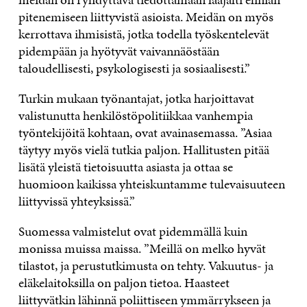
pitenemiseen liittyvistä asioista. Meidän on myös
kerrottava ihmisistä, jotka todella työskentelevät
pidempään ja hyötyvät vaivannäöstään
taloudellisesti, psykologisesti ja sosiaalisesti.”
Turkin mukaan työnantajat, jotka harjoittavat
valistunutta henkilöstöpolitiikkaa vanhempia
työntekijöitä kohtaan, ovat avainasemassa. ”Asiaa
täytyy myös vielä tutkia paljon. Hallitusten pitää
lisätä yleistä tietoisuutta asiasta ja ottaa se
huomioon kaikissa yhteiskuntamme tulevaisuuteen
liittyvissä yhteyksissä.”
Suomessa valmistelut ovat pidemmällä kuin
monissa muissa maissa. ”Meillä on melko hyvät
tilastot, ja perustutkimusta on tehty. Vakuutus- ja
eläkelaitoksilla on paljon tietoa. Haasteet
liittyvätkin lähinnä poliittiseen ymmärrykseen ja