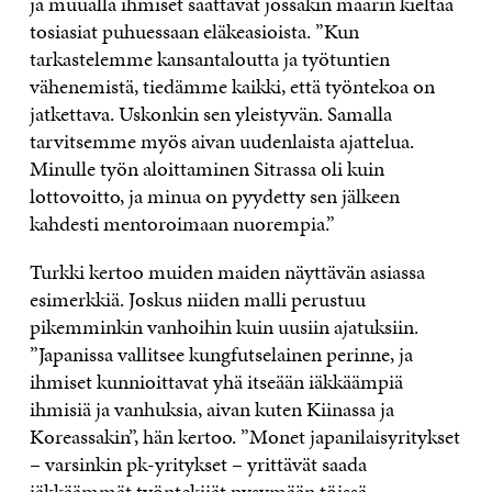
ja muualla ihmiset saattavat jossakin määrin kieltää
tosiasiat puhuessaan eläkeasioista. ”Kun
tarkastelemme kansantaloutta ja työtuntien
vähenemistä, tiedämme kaikki, että työntekoa on
jatkettava. Uskonkin sen yleistyvän. Samalla
tarvitsemme myös aivan uudenlaista ajattelua.
Minulle työn aloittaminen Sitrassa oli kuin
lottovoitto, ja minua on pyydetty sen jälkeen
kahdesti mentoroimaan nuorempia.”
Turkki kertoo muiden maiden näyttävän asiassa
esimerkkiä. Joskus niiden malli perustuu
pikemminkin vanhoihin kuin uusiin ajatuksiin.
”Japanissa vallitsee kungfutselainen perinne, ja
ihmiset kunnioittavat yhä itseään iäkkäämpiä
ihmisiä ja vanhuksia, aivan kuten Kiinassa ja
Koreassakin”, hän kertoo. ”Monet japanilaisyritykset
– varsinkin pk-yritykset – yrittävät saada
iäkkäämmät työntekijät pysymään töissä.