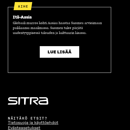
S
S
S
A
AIHE
S
A
S
S
A
A
S
Itä-Aasia
A
Globaali murros kohti Aasiaa haastaa Suomea arvioimaan
paikkaansa maailmassa. Suomen tulee pärjätä
uudentyyppisessä talouden ja kulttuurin kisassa.
LUE LISÄÄ
NÄITÄKÖ ETSIT?
Tietosuoja ja käyttöehdot
Evästeasetukset