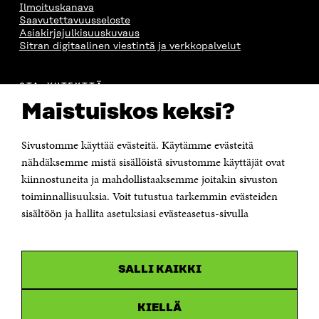
Ilmoituskanava
Saavutettavuusseloste
Asiakirjajulkisuuskuvaus
Sitran digitaalinen viestintä ja verkkopalvelut
OTA YHTEYTTÄ
Suomen itsenäisyyden juhlarahasto Sitra
Maistuiskos keksi?
Itämerenkatu 11-13, PL 160,
00181 Helsinki
Sivustomme käyttää evästeitä. Käytämme evästeitä
Puhelin +358 294 618 991
Sähköpostiosoite
nähdäksemme mistä sisällöistä sivustomme käyttäjät ovat
etunimi.sukunimi@sitra.fi tai sitra@sitra.fi
kiinnostuneita ja mahdollistaaksemme joitakin sivuston
toiminnallisuuksia. Voit tutustua tarkemmin evästeiden
Saapumisohjeet
sisältöön ja hallita asetuksiasi evästeasetus-sivulla
Y-tunnus 0202132-3
OLEMME NÄISSÄ SOMEISSA
SALLI KAIKKI
Facebook
Avautuu
uudessa
Linkedin
ikkunassa
KIELLÄ
Avautuu