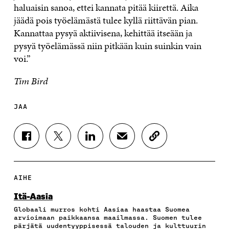
haluaisin sanoa, ettei kannata pitää kiirettä. Aika
jäädä pois työelämästä tulee kyllä riittävän pian.
Kannattaa pysyä aktiivisena, kehittää itseään ja
pysyä työelämässä niin pitkään kuin suinkin vain
voi.”
Tim Bird
JAA
J
J
J
J
K
A
A
A
A
O
A
A
A
A
P
F
T
L
S
I
A
W
I
Ä
O
AIHE
C
I
N
H
I
E
T
K
K
A
Itä-Aasia
B
T
E
Ö
R
Globaali murros kohti Aasiaa haastaa Suomea
O
E
D
P
T
arvioimaan paikkaansa maailmassa. Suomen tulee
O
R
I
O
I
pärjätä uudentyyppisessä talouden ja kulttuurin