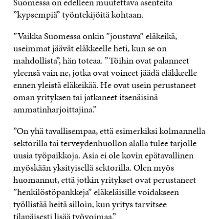
Suomessa on edelleen muutettava asenteita
”kypsempiä” työntekijöitä kohtaan.
”Vaikka Suomessa onkin ”joustava” eläkeikä,
useimmat jäävät eläkkeelle heti, kun se on
mahdollista”, hän toteaa. ”Töihin ovat palanneet
yleensä vain ne, jotka ovat voineet jäädä eläkkeelle
ennen yleistä eläkeikää. He ovat usein perustaneet
oman yrityksen tai jatkaneet itsenäisinä
ammatinharjoittajina.”
”On yhä tavallisempaa, että esimerkiksi kolmannella
sektorilla tai terveydenhuollon alalla tulee tarjolle
uusia työpaikkoja. Asia ei ole kovin epätavallinen
myöskään yksityisellä sektorilla. Olen myös
huomannut, että jotkin yritykset ovat perustaneet
”henkilöstöpankkeja” eläkeläisille voidakseen
työllistää heitä silloin, kun yritys tarvitsee
tilapäisesti lisää työvoimaa.”