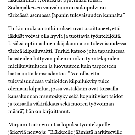
Sodanjälkeisen vauvabuumin sukupolvi on
tärkeässä asemassa Japanin tulevaisuuden kannalta.”
Turkin mukaan tutkimukset ovat osoittaneet, että
iäkkäät voivat olla hyviä ja tuottavia työntekijöitä.
Lisäksi optimaalinen ikäjakauma on tulevaisuudessa
tärkeä kilpailuvaltti. Turkki katsoo joka tapauksessa
haasteiden liittyvän pikemminkin työntekijöiden
mielikuvitukseen ja luovuuteen kuin tarpeeseen
laatia uutta lainsäädäntöä. ”Voi olla, että
tulevaisuudessa valtioiden kilpailukyky tulee
olemaan kilpailua, jossa vastakkain ovat toisaalla
kansakunnan muutoskyky sekä kognitiiviset taidot
ja toisaalla väkirikkaus sekä nuoren työvoiman
määrä”, hän on kirjoittanut.
Mirjami Laitinen antaa lopuksi työntekijöille
järkeviä neuvoja: ”Eläkkeelle jäämistä harkitseville