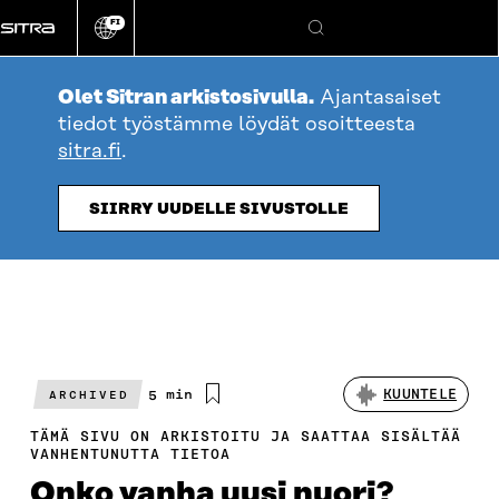
Siirry
FI
suoraan
Vaihda
Hae
sivuston
sisältöön
kieli
Olet Sitran arkistosivulla.
Ajantasaiset
tiedot työstämme löydät osoitteesta
sitra.fi
.
SIIRRY UUDELLE SIVUSTOLLE
Arvioitu
5 min
KUUNTELE
ARCHIVED
lukuaika
TÄMÄ SIVU ON ARKISTOITU JA SAATTAA SISÄLTÄÄ
VANHENTUNUTTA TIETOA
Onko vanha uusi nuori?