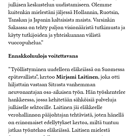
julkisen keskustelun uudistamiseen. Olemme
kuitenkin mielestäni jäljessä Hollannin, Ruotsin,
Tanskan ja Japanin kaltaisista maista. Varsinkin
Saksassa on tehty paljon visionääristä tutkimusta ja
käyty tutkijoiden ja yhteiskunnan välistä
vuoropuhelua.”
Ennakkoluuloja voitettavana
”Työllistyminen uudelleen eläkeiässä on Suomessa
epätavallista”, kertoo
Mirjami Laitinen
, joka otti
hiljattain vastaan Sitrasta vanhemman
neuvonantajan osa-aikaisen työn. Hän työskentelee
hankkeessa, jossa kehitetään sähköisiä palveluja
julkiselle sektorille. Laitinen jäi eläkkeelle
verohallinnon pääjohtajan tehtävistä, joten hänellä
on erinomaiset edellytykset kertoa, miltä tuntuu
jatkaa työntekoa eläkeiässä. Laitisen mielestä