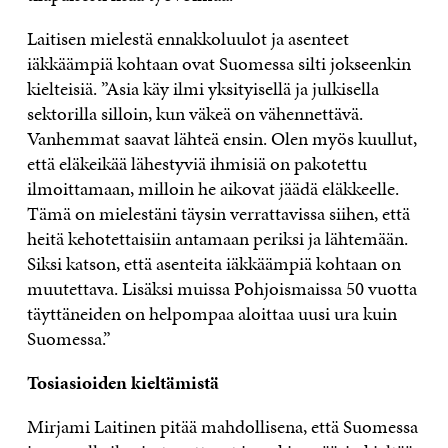
Laitisen mielestä ennakkoluulot ja asenteet
iäkkäämpiä kohtaan ovat Suomessa silti jokseenkin
kielteisiä. ”Asia käy ilmi yksityisellä ja julkisella
sektorilla silloin, kun väkeä on vähennettävä.
Vanhemmat saavat lähteä ensin. Olen myös kuullut,
että eläkeikää lähestyviä ihmisiä on pakotettu
ilmoittamaan, milloin he aikovat jäädä eläkkeelle.
Tämä on mielestäni täysin verrattavissa siihen, että
heitä kehotettaisiin antamaan periksi ja lähtemään.
Siksi katson, että asenteita iäkkäämpiä kohtaan on
muutettava. Lisäksi muissa Pohjoismaissa 50 vuotta
täyttäneiden on helpompaa aloittaa uusi ura kuin
Suomessa.”
Tosiasioiden kieltä
mistä
Mirjami Laitinen pitää mahdollisena, että Suomessa