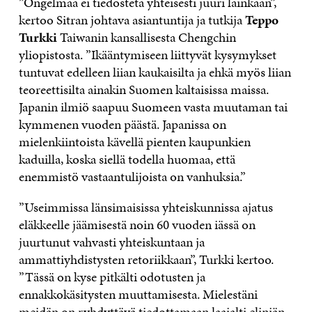
”Ongelmaa ei tiedosteta yhteisesti juuri lainkaan”,
kertoo Sitran johtava asiantuntija ja tutkija
Teppo
Turkki
Taiwanin kansallisesta Chengchin
yliopistosta. ”Ikääntymiseen liittyvät kysymykset
tuntuvat edelleen liian kaukaisilta ja ehkä myös liian
teoreettisilta ainakin Suomen kaltaisissa maissa.
Japanin ilmiö saapuu Suomeen vasta muutaman tai
kymmenen vuoden päästä. Japanissa on
mielenkiintoista kävellä pienten kaupunkien
kaduilla, koska siellä todella huomaa, että
enemmistö vastaantulijoista on vanhuksia.”
”Useimmissa länsimaisissa yhteiskunnissa ajatus
eläkkeelle jäämisestä noin 60 vuoden iässä on
juurtunut vahvasti yhteiskuntaan ja
ammattiyhdistysten retoriikkaan”, Turkki kertoo.
”Tässä on kyse pitkälti odotusten ja
ennakkokäsitysten muuttamisesta. Mielestäni
meidän on ryhdyttävä tiedottamaan laajalti eliniän