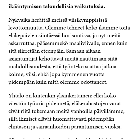
ikääntymisen taloudellisia vaikutuksia.
Nykyaika herättää meissä viisikymppisissä
levottomuutta. Olemme tehneet koko ikämme töitä
eläkepäivien siintäessä horisontissa, ja nyt meitä
askarruttaa, pääsemmekö maaliviivalle, ennen kuin
sitä siirretään eteenpäin. Samaan aikaan
asiantuntijat kehottavat meitä nauttimaan siitä
mahdollisuudesta, että työnteko saattaa jatkua
kolme, viisi, ehkä jopa kymmenen vuotta
pidempään kuin mitä olemme odottaneet.
Yhtälö on kuitenkin yksinkertainen: ellei koko
väestön työuria pidennetä, eläkerahastojen varat
eivät riitä tukemaan meitä vanhoilla päivillämme,
sillä ihmiset elävät huomattavasti pidempään
elintason ja sairaanhoidon parantumisen vuoksi.