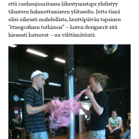
että ruohonjuuritason lähestymistapa yhdistyy
tilanteen hahmottamiseen ylätasolta. Jotta tämä
olisi oikeasti mahdollista, kenttäpäivän tapainen
”etnografinen tutkimus” – kuten designerit sitä
hienosti kutsuvat – on välttämätöntä.