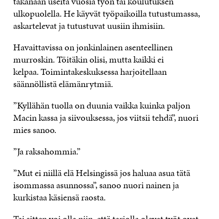
takanaan useita vuosia työn tai koulutuksen
ulkopuolella. He käyvät työpaikoilla tutustumassa,
askartelevat ja tutustuvat uusiin ihmisiin.
Havaittavissa on jonkinlainen asenteellinen
murroskin. Töitäkin olisi, mutta kaikki ei
kelpaa. Toimintakeskuksessa harjoitellaan
säännöllistä elämänrytmiä.
”Kyllähän tuolla on duunia vaikka kuinka paljon
Macin kassa ja siivouksessa, jos viitsii tehdä”, nuori
mies sanoo.
”Ja raksahommia.”
”Mut ei niillä elä Helsingissä jos haluaa asua tätä
isommassa asunnossa”, sanoo nuori nainen ja
kurkistaa käsiensä raosta.
Tai sitten voi olla niin, että tarjolla olevat työt ovat