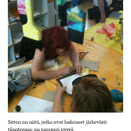
Sitten on niitä, jotka ovat laskeneet järkevästi
tilanteensa: on parempi pysyä