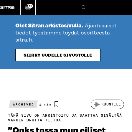
Siirry
FI
suoraan
Vaihda
Hae
sivuston
sisältöön
kieli
Olet Sitran arkistosivulla.
Ajantasaiset
tiedot työstämme löydät osoitteesta
sitra.fi
.
SIIRRY UUDELLE SIVUSTOLLE
Arvioitu
4 min
KUUNTELE
ARCHIVED
lukuaika
TÄMÄ SIVU ON ARKISTOITU JA SAATTAA SISÄLTÄÄ
VANHENTUNUTTA TIETOA
”Onks tossa mun eiliset