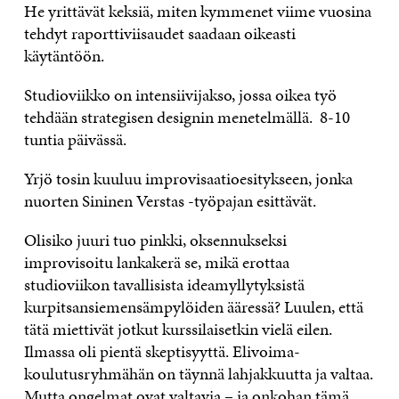
He yrittävät keksiä, miten kymmenet viime vuosina
tehdyt raporttiviisaudet saadaan oikeasti
käytäntöön.
Studioviikko on intensiivijakso, jossa oikea työ
tehdään strategisen designin menetelmällä. 8-10
tuntia päivässä.
Yrjö tosin kuuluu improvisaatioesitykseen, jonka
nuorten Sininen Verstas -työpajan esittävät.
Olisiko juuri tuo pinkki, oksennukseksi
improvisoitu lankakerä se, mikä erottaa
studioviikon tavallisista ideamyllytyksistä
kurpitsansiemensämpylöiden ääressä? Luulen, että
tätä miettivät jotkut kurssilaisetkin vielä eilen.
Ilmassa oli pientä skeptisyyttä. Elivoima-
koulutusryhmähän on täynnä lahjakkuutta ja valtaa.
Mutta ongelmat ovat valtavia – ja onkohan tämä