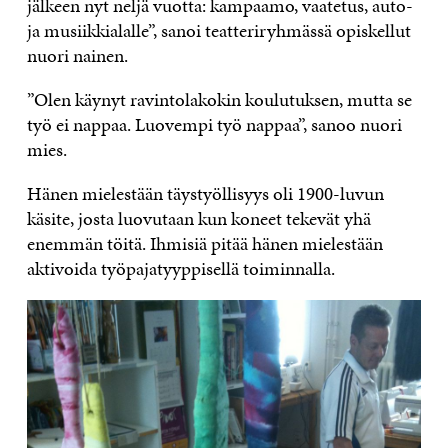
jälkeen nyt neljä vuotta: kampaamo, vaatetus, auto-
ja musiikkialalle”, sanoi teatteriryhmässä opiskellut
nuori nainen.
”Olen käynyt ravintolakokin koulutuksen, mutta se
työ ei nappaa. Luovempi työ nappaa”, sanoo nuori
mies.
Hänen mielestään täystyöllisyys oli 1900-luvun
käsite, josta luovutaan kun koneet tekevät yhä
enemmän töitä. Ihmisiä pitää hänen mielestään
aktivoida työpajatyyppisellä toiminnalla.