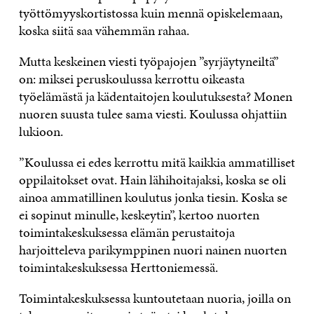
työttömyyskortistossa kuin mennä opiskelemaan,
koska siitä saa vähemmän rahaa.
Mutta keskeinen viesti työpajojen ”syrjäytyneiltä”
on: miksei peruskoulussa kerrottu oikeasta
työelämästä ja kädentaitojen koulutuksesta? Monen
nuoren suusta tulee sama viesti. Koulussa ohjattiin
lukioon.
”Koulussa ei edes kerrottu mitä kaikkia ammatilliset
oppilaitokset ovat. Hain lähihoitajaksi, koska se oli
ainoa ammatillinen koulutus jonka tiesin. Koska se
ei sopinut minulle, keskeytin”, kertoo nuorten
toimintakeskuksessa elämän perustaitoja
harjoitteleva parikymppinen nuori nainen nuorten
toimintakeskuksessa Herttoniemessä.
Toimintakeskuksessa kuntoutetaan nuoria, joilla on