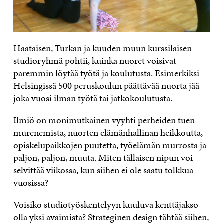
Haataisen, Turkan ja kuuden muun kurssilaisen
studioryhmä pohtii, kuinka nuoret voisivat
paremmin löytää työtä ja koulutusta. Esimerkiksi
Helsingissä 500 peruskoulun päättävää nuorta jää
joka vuosi ilman työtä tai jatkokoulutusta.
Ilmiö on monimutkainen vyyhti perheiden tuen
murenemista, nuorten elämänhallinan heikkoutta,
opiskelupaikkojen puutetta, työelämän murrosta ja
paljon, paljon, muuta. Miten tällaisen nipun voi
selvittää viikossa, kun siihen ei ole saatu tolkkua
vuosissa?
Voisiko studiotyöskentelyyn kuuluva kenttäjakso
olla yksi avaimista? Strateginen design tähtää siihen,