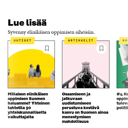
Lue lisää
Syvenny elinikäisen oppimisen aiheisiin.
UUTISET
ARTIKKELIT
K
Millaisen elinikäisen
Osaamiseen ja
#4 Ko
oppimisen Suomen
jatkuvaan
oppim
haluamme? Yhteinen
uudistumiseen
tulev
tahtotila 30
perustuva kestävä
polit
yhteiskunnalliselta
kasvu on Suomen ainoa
vaikuttajalta
menestymisen
mahdollisuus