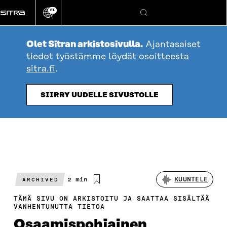
Siirry
FI
suoraan
Vaihda
Hae
sivuston
sisältöön
kieli
Olet Sitran arkistosivulla.
Ajantasaiset
tiedot työstämme löydät osoitteesta
sitra.fi
.
SIIRRY UUDELLE SIVUSTOLLE
Arvioitu
2 min
KUUNTELE
ARCHIVED
lukuaika
TÄMÄ SIVU ON ARKISTOITU JA SAATTAA SISÄLTÄÄ
VANHENTUNUTTA TIETOA
Osaamispohjainen