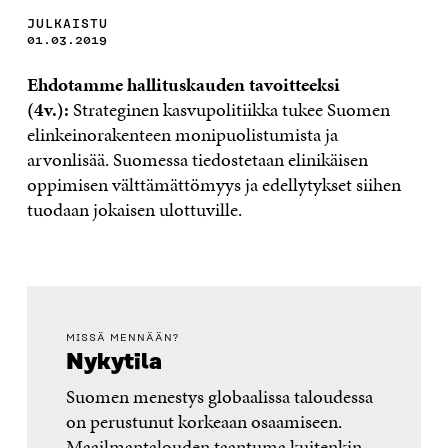
JULKAISTU
01.03.2019
Ehdotamme hallituskauden tavoitteeksi
(4v.):
Strateginen kasvupolitiikka tukee Suomen
elinkeinorakenteen monipuolistumista ja
arvonlisää. Suomessa tiedostetaan elinikäisen
oppimisen välttämättömyys ja edellytykset siihen
tuodaan jokaisen ulottuville.
MISSÄ MENNÄÄN?
Nykytila
Suomen menestys globaalissa taloudessa
on perustunut korkeaan osaamiseen.
Maailmantalouden taantuma kuitenkin