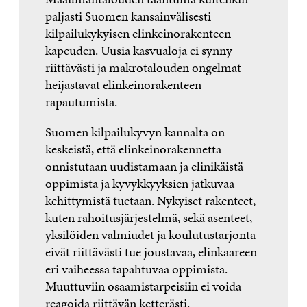
paljasti Suomen kansainvälisesti
kilpailukykyisen elinkeinorakenteen
kapeuden. Uusia kasvualoja ei synny
riittävästi ja makrotalouden ongelmat
heijastavat elinkeinorakenteen
rapautumista.
Suomen kilpailukyvyn kannalta on
keskeistä, että elinkeinorakennetta
onnistutaan uudistamaan ja elinikäistä
oppimista ja kyvykkyyksien jatkuvaa
kehittymistä tuetaan. Nykyiset rakenteet,
kuten rahoitusjärjestelmä, sekä asenteet,
yksilöiden valmiudet ja koulutustarjonta
eivät riittävästi tue joustavaa, elinkaareen
eri vaiheessa tapahtuvaa oppimista.
Muuttuviin osaamistarpeisiin ei voida
reagoida riittävän ketterästi.