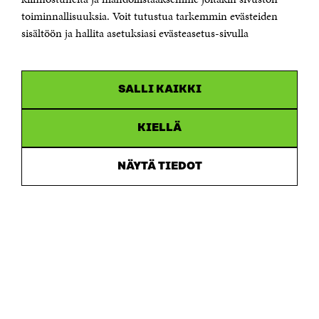
toiminnallisuuksia. Voit tutustua tarkemmin evästeiden
Saapumisohjeet
sisältöön ja hallita asetuksiasi evästeasetus-sivulla
Y-tunnus 0202132-3
OLEMME NÄISSÄ SOMEISSA
SALLI KAIKKI
Facebook
Avautuu
uudessa
Linkedin
ikkunassa
KIELLÄ
Avautuu
uudessa
Youtube
ikkunassa
Avautuu
NÄYTÄ TIEDOT
uudessa
Instagram
ikkunassa
Avautuu
uudessa
ikkunassa