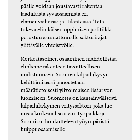
päälle voidaan joustavasti rakentaa
laadukasta syväosaamista eri
elämänvaiheissa ja -tilanteissa. Tätä
tukeva elinikäisen oppimisen politiikka
perustuu saumattomalle sektorirajat
ylittävälle yhteistyölle.
Korkeatasoinen osaaminen mahdollistaa
elinkeinorakenteen tavoitteellisen
uudistumisen. Suomen kilpailukyvyn
kehittämisessä panostetaan
määrätietoisesti ylivoimaisen lisäarvon
luomiseen. Suomessa on kansainvälisesti
kilpailukykyinen yrityssektori, joka luo
uusia korkean lisäarvon työpaikkoja.
Suomi on houkutteleva työympäristö
huippuosaamiselle