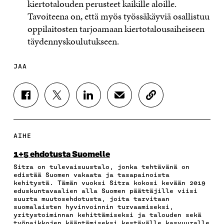
kiertotalouden perusteet kaikille aloille.
Tavoiteena on, että myös työssäkäyviä osallistuu
oppilaitosten tarjoamaan kiertotalousaiheiseen
täydennyskoulutukseen.
JAA
J
J
J
J
K
A
A
A
A
O
A
A
A
A
P
F
T
L
S
I
A
W
I
Ä
O
AIHE
C
I
N
H
I
E
T
K
K
A
1+5 ehdotusta Suomelle
B
T
E
Ö
R
Sitra on tulevaisuustalo, jonka tehtävänä on
O
E
D
P
T
edistää Suomen vakaata ja tasapainoista
O
R
I
O
I
kehitystä. Tämän vuoksi Sitra kokosi kevään 2019
K
I
N
S
K
eduskuntavaalien alla Suomen päättäjille viisi
I
S
I
T
K
suurta muutosehdotusta, joita tarvitaan
S
S
S
I
E
suomalaisten hyvinvoinnin turvaamiseksi,
yritystoiminnan kehittämiseksi ja talouden sekä
S
Ä
S
L
L
työpaikkojen kääntämiseksi kestävälle kasvuuralle