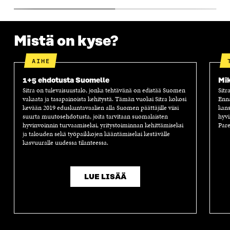
Mistä on kyse?
AIHE
1+5 ehdotusta Suomelle
Mik
Sitra on tulevaisuustalo, jonka tehtävänä on edistää Suomen
Sitr
vakaata ja tasapainoista kehitystä. Tämän vuoksi Sitra kokosi
Enn
kevään 2019 eduskuntavaalien alla Suomen päättäjille viisi
kans
suurta muutosehdotusta, joita tarvitaan suomalaisten
hyvi
hyvinvoinnin turvaamiseksi, yritystoiminnan kehittämiseksi
Pare
ja talouden sekä työpaikkojen kääntämiseksi kestävälle
kasvuuralle uudessa tilanteessa.
LUE LISÄÄ