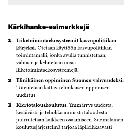
Kärkihanke-esimerkkejä
Liiketoimintaekosysteemit kasvupolitiikan
kärjeksi.
Otetaan käyttöön kasvupolitiikan
toimintamalli, jonka avulla tunnistetaan,
valitaan ja kehitetään uusia
liiketoimintaekosysteemejä.
Elinikäinen oppiminen Suomen vahvuudeksi.
Toteutetaan kattava elinikäisen oppimisen
uudistus.
Kiertotalouskoulutus.
Ymmärrys uudesta,
kestävästä ja tehokkaammasta taloudesta
juurrutetaan kaikkeen osaamiseen. Suomalainen
koulutusjärjestelmä tarjoaa läpileikkaavasti