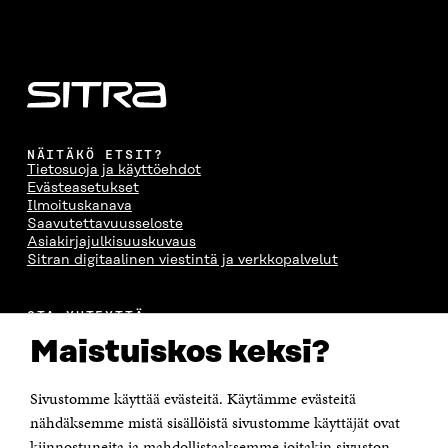
NÄITÄKÖ ETSIT?
Tietosuoja ja käyttöehdot
Evästeasetukset
Ilmoituskanava
Saavutettavuusseloste
Asiakirjajulkisuuskuvaus
Sitran digitaalinen viestintä ja verkkopalvelut
OTA YHTEYTTÄ
Suomen itsenäisyyden juhlarahasto Sitra
Maistuiskos keksi?
Itämerenkatu 11-13, PL 160,
00181 Helsinki
Sivustomme käyttää evästeitä. Käytämme evästeitä
Puhelin +358 294 618 991
Sähköpostiosoite
nähdäksemme mistä sisällöistä sivustomme käyttäjät ovat
etunimi.sukunimi@sitra.fi tai sitra@sitra.fi
kiinnostuneita ja mahdollistaaksemme joitakin sivuston