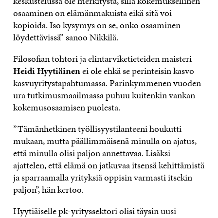
keskustelussa ole merkitystä, sillä kokemuksellinen
osaaminen on elämänmakuista eikä sitä voi
kopioida. Iso kysymys on se, onko osaaminen
löydettävissä” sanoo Nikkilä.
Filosofian tohtori ja elintarviketieteiden maisteri
Heidi Hyytiäinen
ei ole ehkä se perinteisin kasvo
kasvuyritystapahtumassa. Parinkymmenen vuoden
ura tutkimusmaailmassa puhuu kuitenkin vankan
kokemusosaamisen puolesta.
”Tämänhetkinen työllisyystilanteeni houkutti
mukaan, mutta päällimmäisenä minulla on ajatus,
että minulla olisi paljon annettavaa. Lisäksi
ajattelen, että elämä on jatkuvaa itsensä kehittämistä
ja sparraamalla yrityksiä oppisin varmasti itsekin
paljon”, hän kertoo.
Hyytiäiselle pk-yrityssektori olisi täysin uusi