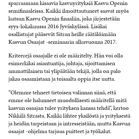
sparraamaan kisaavia kasvuyrityksiä Kasvu Openin
semifinaaleissa. Kaikki ilmoittautuneet saavat myös
kutsun Kasvu Openin finaaliin, joka järjestetään
syys-lokakuussa 2016 Jyväskylässä. Lisäksi
osallistujat pääsevät Sitran heille räätälöimään
Kasvun Osaajat -seminaarin alkuvuonna 2017.
Kriteerejä osaajalle ei ole määritelty. Hän voi olla
esimerkiksi asiantuntija, johtaja, sijoittamisen
ammattilainen tai ylipäätään tekijä, jolla on palo
jakaa osaamistaan ja toisaalta oppia itse uutta.
”Olemme tehneet tietoisen valinnan siinä, että
emme ole halunneet muodollisesti määritellä mitä
kasvun osaajan tulee yrityksen kanssa tehdä”, kertoo
Nikkilä Sitrasta. Kaikki lähtee yksilöstä ja yrityksestä
ja heidän tarpeistaan ja intresseistään, mutta Kasvun
osaajat -ohjelma tarjoaa puitteet ja työkalut.