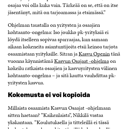
osajaa voi olla kuka vain. Tärkeää on se, että on itse
jäsentänyt, mitä on tarjoamassa ja etsimässä.”
Ohjelman taustalla on yritysten ja osaajien
kohtaanto-ongelma: Iso joukko pk-yrityksiä ei
löydä itselleen sopivaa sparraajaa, kun samaan
aikaan kokeneita asiantuntijoita etsii keinoa tarjota
osaamistaan yrityksille. Sitran ja
Kasvu Openin
tänä
vuonna käynnistämä
Kasvun Osajaat -ohjelma
on
kokeilu ratkaista osaajien ja kasvuyritysten välinen
kohtaanto-ongelma – ja sitä kautta vauhdittaa pk-
yritysten kasvua.
Kokemusta ei voi kopioida
Millaista osaamista Kasvun Osaajat -ohjelmaan
sitten haetaan? ”Kaikenlaista”, Nikkilä vastaa
ykskantaan. ”Koulutuksella ja titteleillä ei tässä