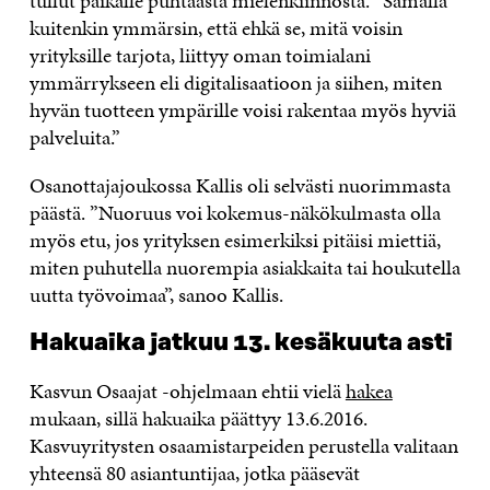
tullut paikalle puhtaasta mielenkiinnosta. ”Samalla
kuitenkin ymmärsin, että ehkä se, mitä voisin
yrityksille tarjota, liittyy oman toimialani
ymmärrykseen eli digitalisaatioon ja siihen, miten
hyvän tuotteen ympärille voisi rakentaa myös hyviä
palveluita.”
Osanottajajoukossa Kallis oli selvästi nuorimmasta
päästä. ”Nuoruus voi kokemus-näkökulmasta olla
myös etu, jos yrityksen esimerkiksi pitäisi miettiä,
miten puhutella nuorempia asiakkaita tai houkutella
uutta työvoimaa”, sanoo Kallis.
Hakuaika jatkuu 13. kesäkuuta asti
Kasvun Osaajat -ohjelmaan ehtii vielä
hakea
mukaan, sillä hakuaika päättyy 13.6.2016.
Kasvuyritysten osaamistarpeiden perustella valitaan
yhteensä 80 asiantuntijaa, jotka pääsevät