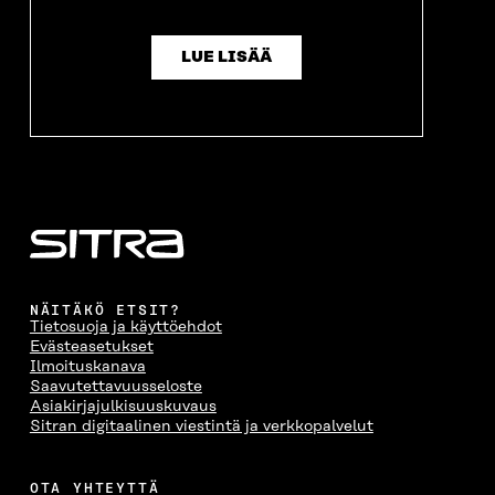
LUE LISÄÄ
NÄITÄKÖ ETSIT?
Tietosuoja ja käyttöehdot
Evästeasetukset
Ilmoituskanava
Saavutettavuusseloste
Asiakirjajulkisuuskuvaus
Sitran digitaalinen viestintä ja verkkopalvelut
OTA YHTEYTTÄ