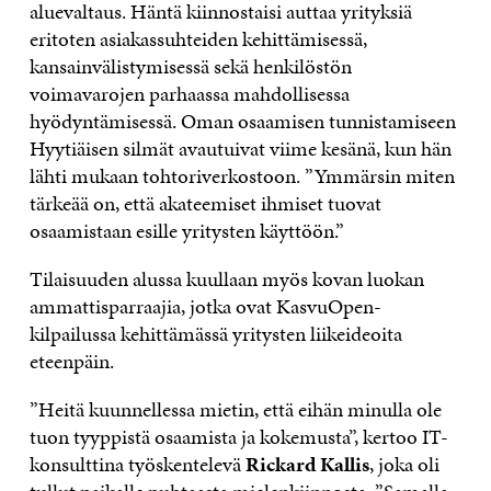
aluevaltaus. Häntä kiinnostaisi auttaa yrityksiä
eritoten asiakassuhteiden kehittämisessä,
kansainvälistymisessä sekä henkilöstön
voimavarojen parhaassa mahdollisessa
hyödyntämisessä. Oman osaamisen tunnistamiseen
Hyytiäisen silmät avautuivat viime kesänä, kun hän
lähti mukaan tohtoriverkostoon. ”Ymmärsin miten
tärkeää on, että akateemiset ihmiset tuovat
osaamistaan esille yritysten käyttöön.”
Tilaisuuden alussa kuullaan myös kovan luokan
ammattisparraajia, jotka ovat KasvuOpen-
kilpailussa kehittämässä yritysten liikeideoita
eteenpäin.
”Heitä kuunnellessa mietin, että eihän minulla ole
tuon tyyppistä osaamista ja kokemusta”, kertoo IT-
konsulttina työskentelevä
Rickard Kallis
, joka oli