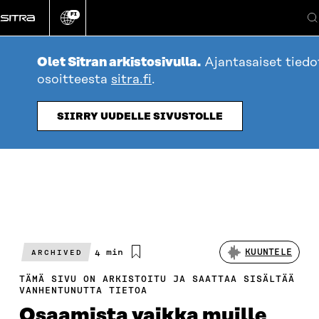
Siirry
FI
suoraan
Vaihda
sivuston
sisältöön
kieli
Olet Sitran arkistosivulla.
Ajantasaiset tied
osoitteesta
sitra.fi
.
SIIRRY UUDELLE SIVUSTOLLE
Arvioitu
4 min
KUUNTELE
ARCHIVED
lukuaika
TÄMÄ SIVU ON ARKISTOITU JA SAATTAA SISÄLTÄÄ
VANHENTUNUTTA TIETOA
Osaamista vaikka muille