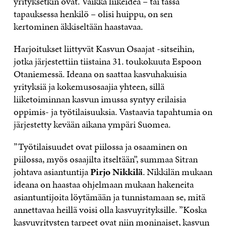
yrityksetkin ovat. Vaikka liikeidea – tai tässä
tapauksessa henkilö – olisi huippu, on sen
kertominen äkkiseltään haastavaa.
Harjoitukset liittyvät Kasvun Osaajat -sitseihin,
jotka järjestettiin tiistaina 31. toukokuuta Espoon
Otaniemessä. Ideana on saattaa kasvuhakuisia
yrityksiä ja kokemusosaajia yhteen, sillä
liiketoiminnan kasvun imussa syntyy erilaisia
oppimis- ja työtilaisuuksia. Vastaavia tapahtumia on
järjestetty kevään aikana ympäri Suomea.
”Työtilaisuudet ovat piilossa ja osaaminen on
piilossa, myös osaajilta itseltään”, summaa Sitran
johtava asiantuntija
Pirjo Nikkilä
. Nikkilän mukaan
ideana on haastaa ohjelmaan mukaan hakeneita
asiantuntijoita löytämään ja tunnistamaan se, mitä
annettavaa heillä voisi olla kasvuyrityksille. ”Koska
kasvuyritysten tarpeet ovat niin moninaiset, kasvun