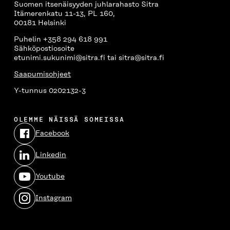
Suomen itsenäisyyden juhlarahasto Sitra
Itämerenkatu 11-13, PL 160,
00181 Helsinki
Puhelin +358 294 618 991
Sähköpostiosoite
etunimi.sukunimi@sitra.fi tai sitra@sitra.fi
Saapumisohjeet
Y-tunnus 0202132-3
OLEMME NÄISSÄ SOMEISSA
Facebook
Avautuu
uudessa
Linkedin
ikkunassa
Avautuu
uudessa
Youtube
ikkunassa
Avautuu
uudessa
Instagram
ikkunassa
Avautuu
uudessa
ikkunassa