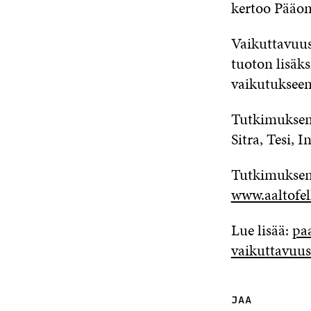
kertoo Pääoma
Vaikuttavuuss
tuoton lisäks
vaikutukseen
Tutkimuksen 
Sitra, Tesi, 
Tutkimuksen 
www.aaltofe
Lue lisää:
pa
vaikuttavuus
JAA