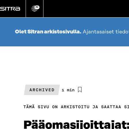
Siirry
suoraan
FI
Vaihda
sivuston
sisältöön
kieli
Olet Sitran arkistosivulla.
Ajantasaiset tied
ARCHIVED
Arvioitu
1 min
lukuaika
TÄMÄ SIVU ON ARKISTOITU JA SAATTAA S
Pääomasijoittajat: