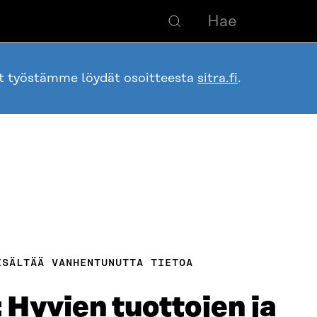
ot työstämme löydät osoitteesta
sitra.fi
.
ISÄLTÄÄ VANHENTUNUTTA TIETOA
 Hyvien tuottojen ja