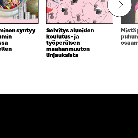
minen syntyy
Selvitys alueiden
Mistä
mmin
koulutus- ja
puhu
ssa
työperäisen
osaam
llen
maahanmuuton
linjauksista