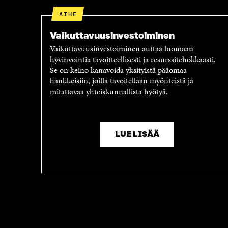
AIHE
Vaikuttavuus­investoiminen
Vaikuttavuusinvestoiminen auttaa luomaan
hyvinvointia tavoitteellisesti ja resurssitehokkaasti.
Se on keino kanavoida yksityistä pääomaa
hankkeisiin, joilla tavoitellaan myönteistä ja
mitattavaa yhteiskunnallista hyötyä.
LUE LISÄÄ