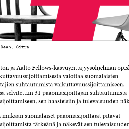
 Dean, Sitra
ston ja Aalto Fellows-kasvuyrittäjyysohjelman opis
kuttavuussijoittamisesta valottaa suomalaisten
tajien suhtautumista vaikuttavuussijoittamiseen.
a selvitettiin 31 pääomasijoittajan suhtautumista
sijoittamiseen, sen haasteisiin ja tulevaisuuden nä
mukaan suomalaiset pääomasijoittajat pitävät
sijoittamista tärkeänä ja näkevät sen tulevaisuuden