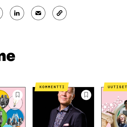
J
J
K
A
A
O
A
A
P
L
S
I
I
Ä
O
N
H
I
K
K
A
me
E
Ö
R
D
P
T
I
O
I
N
S
K
I
T
K
S
I
E
KOMMENTTI
UUTISE
S
L
L
Ä
L
I
A
A
N
V
A
L
A
V
I
U
A
N
T
U
K