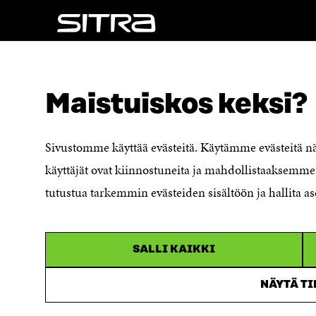
NÄITÄKÖ ETSIT?
Tietosuoja ja käyttöehdot
Maistuiskos keksi?
Evästeasetukset
Ilmoituskanava
Saavutettavuusseloste
Sivustomme käyttää evästeitä. Käytämme evästeitä 
Asiakirjajulkisuuskuvaus
käyttäjät ovat kiinnostuneita ja mahdollistaaksemme 
Sitran digitaalinen viestintä ja
tutustua tarkemmin evästeiden sisältöön ja hallita as
verkkopalvelut
SALLI KAIKKI
NÄYTÄ T