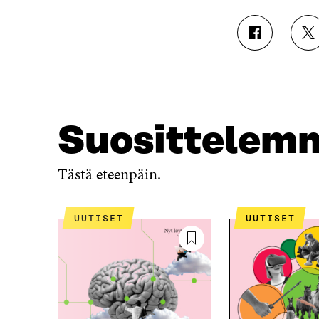
J
J
A
A
A
A
F
T
A
W
C
I
E
T
Suosittelem
B
T
O
E
O
R
Tästä eteenpäin.
K
I
I
S
S
S
UUTISET
UUTISET
S
Ä
A
A
A
V
V
A
A
U
U
T
T
U