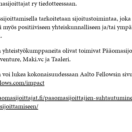
sijoittajat ry tiedotteessaan.
ijoittamisella tarkoitetaan sijoitustoimintaa, joka
i myös positiiviseen yhteiskunnalliseen ja/tai ympär
.
yhteistyökumppaneita olivat toimivat Pääomasijoit
Inventure, Maki.vc ja Taaleri.
voi lukea kokonaisuudessaan Aalto Fellowsin sivui
llows.com/impact
aomasijoittajat.fi/paaomasijoittajien-suhtautumin
sijoittamiseen/