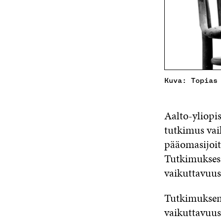
Kuva: Topias
Aalto-yliopi
tutkimus vai
pääomasijoit
Tutkimuksess
vaikuttavuus
Tutkimuksen 
vaikuttavuus