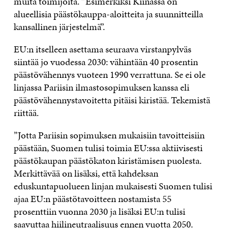
muita toimijoita. ”Esimerkiksi Kiinassa on
alueellisia päästökauppa-aloitteita ja suunnitteilla
kansallinen järjestelmä”.
EU:n itselleen asettama seuraava virstanpylväs
siintää jo vuodessa 2030: vähintään 40 prosentin
päästövähennys vuoteen 1990 verrattuna. Se ei ole
linjassa Pariisin ilmastosopimuksen kanssa eli
päästövähennystavoitetta pitäisi kiristää. Tekemistä
riittää.
”Jotta Pariisin sopimuksen mukaisiin tavoitteisiin
päästään, Suomen tulisi toimia EU:ssa aktiivisesti
päästökaupan päästökaton kiristämisen puolesta.
Merkittävää on lisäksi, että kahdeksan
eduskuntapuolueen linjan mukaisesti Suomen tulisi
ajaa EU:n päästötavoitteen nostamista 55
prosenttiin vuonna 2030 ja lisäksi EU:n tulisi
saavuttaa hiilineutraalisuus ennen vuotta 2050.