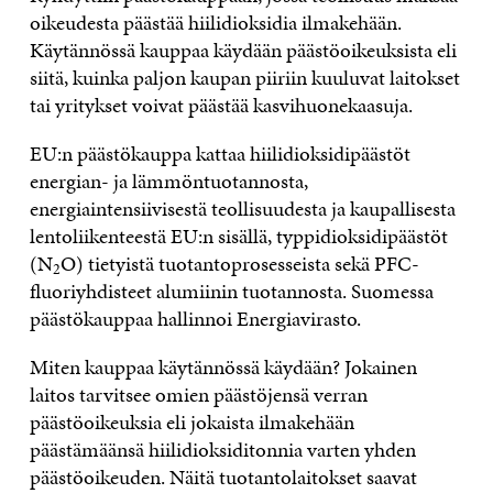
oikeudesta päästää hiilidioksidia ilmakehään.
Käytännössä kauppaa käydään päästöoikeuksista eli
siitä, kuinka paljon kaupan piiriin kuuluvat laitokset
tai yritykset voivat päästää kasvihuonekaasuja.
EU:n päästökauppa kattaa hiilidioksidipäästöt
energian- ja lämmöntuotannosta,
energiaintensiivisestä teollisuudesta ja kaupallisesta
lentoliikenteestä EU:n sisällä, typpidioksidipäästöt
(N
O) tietyistä tuotantoprosesseista sekä PFC-
2
fluoriyhdisteet alumiinin tuotannosta. Suomessa
päästökauppaa hallinnoi Energiavirasto.
Miten kauppaa käytännössä käydään? Jokainen
laitos tarvitsee omien päästöjensä verran
päästöoikeuksia eli jokaista ilmakehään
päästämäänsä hiilidioksiditonnia varten yhden
päästöoikeuden. Näitä tuotantolaitokset saavat