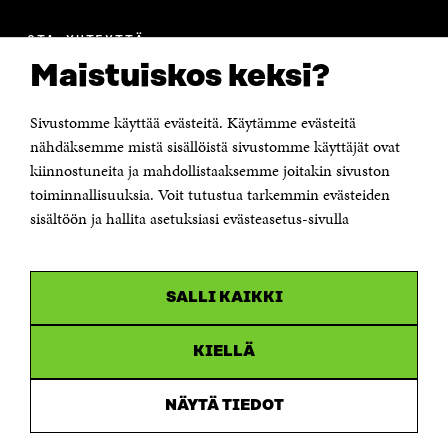
OTA YHTEYTTÄ
Suomen itsenäisyyden juhlarahasto Sitra
Maistuiskos keksi?
Itämerenkatu 11-13, PL 160,
00181 Helsinki
Sivustomme käyttää evästeitä. Käytämme evästeitä
Puhelin +358 294 618 991
Sähköpostiosoite
nähdäksemme mistä sisällöistä sivustomme käyttäjät ovat
etunimi.sukunimi@sitra.fi tai sitra@sitra.fi
kiinnostuneita ja mahdollistaaksemme joitakin sivuston
toiminnallisuuksia. Voit tutustua tarkemmin evästeiden
Saapumisohjeet
sisältöön ja hallita asetuksiasi evästeasetus-sivulla
Y-tunnus 0202132-3
OLEMME NÄISSÄ SOMEISSA
SALLI KAIKKI
Facebook
Avautuu
uudessa
Linkedin
ikkunassa
KIELLÄ
Avautuu
uudessa
Youtube
ikkunassa
Avautuu
NÄYTÄ TIEDOT
uudessa
Instagram
ikkunassa
Avautuu