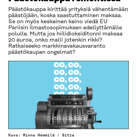
Päästökauppa kirittää yrityksiä vähentämään
päästöjään, koska saastuttaminen maksaa.
Se on myös keskeinen keino viedä EU
Pariisin ilmastosopimuksen edellyttämälle
polulle. Mutta jos hiilidioksiditonni maksaa
20 euroa, onko malli jotenkin rikki?
Ratkaiseeko markkinavakausvaranto
päästökaupan ongelmat?
Kuva: Minna Hemmilä / Sitra