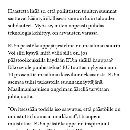
Haastetta lisää se, että poliittisten tuulten suunnat
saattavat kääntyä äkillisesti samoin kuin talouden
suhdanteet. Myös se, miten nopeasti puhdas
teknologia kehittyy, on arvausten varassa.
EU:n päästökauppajärjestelmä on maailman suurin.
Voi silti kysyä, mitä väliä sillä on, jos
päästöoikeuksilla käydään EU:n sisällä kauppaa?
Eikö se ole puuhastelua? EU tuottaa nykyisin noin
10 prosenttia maailman kasvihuonekaasuista. EU:n
asemaa tulisi tarkastella suunnannäyttäjänä.
Maailmanlaajuisen ongelman äärellä tarvitaan
johtajuutta.
”On itsessään todella iso saavutus, että päästöille on
onnistuttu luomaan markkinat”, Haanperä
muistuttaa. EU:n päästökauppa on inspiroinut