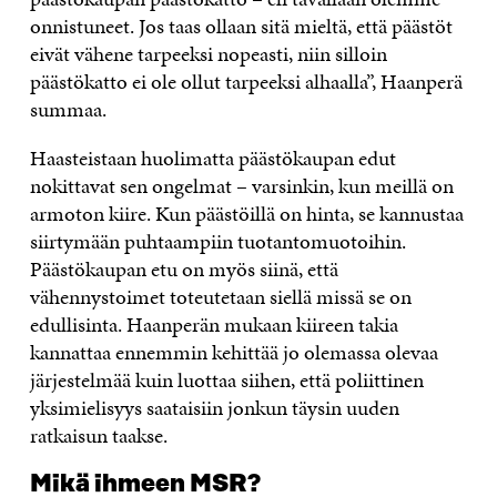
onnistuneet. Jos taas ollaan sitä mieltä, että päästöt
eivät vähene tarpeeksi nopeasti, niin silloin
päästökatto ei ole ollut tarpeeksi alhaalla”, Haanperä
summaa.
Haasteistaan huolimatta päästökaupan edut
nokittavat sen ongelmat – varsinkin, kun meillä on
armoton kiire. Kun päästöillä on hinta, se kannustaa
siirtymään puhtaampiin tuotantomuotoihin.
Päästökaupan etu on myös siinä, että
vähennystoimet toteutetaan siellä missä se on
edullisinta. Haanperän mukaan kiireen takia
kannattaa ennemmin kehittää jo olemassa olevaa
järjestelmää kuin luottaa siihen, että poliittinen
yksimielisyys saataisiin jonkun täysin uuden
ratkaisun taakse.
Mikä ihmeen MSR?