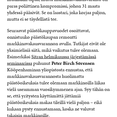
paras poliittinen kompromissi, johon 31 maata
yhdessä pääsivät. Se on laastari, joka korjaa paljon,
mutta ei se täydellistä tee.
Seuraavat päästökauppavuodet osoittavat,
onnistuuko päästökaupan remontti
markkinavakausvarannon avulla. Tutkijat eivät ole
yksimielisiä siitä, mikä vaikutus tulee olemaan.
Esimerkiksi
Sitran helmikuussa järjestämässä
seminaarissa
puhunut
Peter Birch Sørensen
Kööpenhaminan yliopistosta ennustaa, että
markkinavakausvarannosta huolimatta
päästöoikeuksia tulee olemaan markkinoilla liikaa
vielä useamman vuosikymmenen ajan. Syy tähän on
se, että yritysten käyttämättä jättämiä
päästöoikeuksia makaa tileillä vielä paljon – eikä
kukaan pysty ennustamaan, koska ne valuvat
takaisin markkinoille.