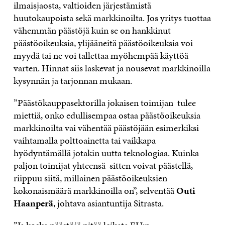
ilmaisjaosta, valtioiden järjestämistä
huutokaupoista sekä markkinoilta. Jos yritys tuottaa
vähemmän päästöjä kuin se on hankkinut
päästöoikeuksia, ylijääneitä päästöoikeuksia voi
myydä tai ne voi tallettaa myöhempää käyttöä
varten. Hinnat siis laskevat ja nousevat markkinoilla
kysynnän ja tarjonnan mukaan.
”Päästökauppasektorilla jokaisen toimijan tulee
miettiä, onko edullisempaa ostaa päästöoikeuksia
markkinoilta vai vähentää päästöjään esimerkiksi
vaihtamalla polttoainetta tai vaikkapa
hyödyntämällä jotakin uutta teknologiaa. Kuinka
paljon toimijat yhteensä sitten voivat päästellä,
riippuu siitä, millainen päästöoikeuksien
kokonaismäärä markkinoilla on”, selventää
Outi
Haanperä
, johtava asiantuntija Sitrasta.