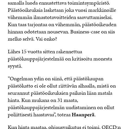
samalla luoda ennustettava toimintaympäristö.
Päästöoikeuksia lasketaan joka vuosi markkinoille
vähemmän ilmastotavoitteiden saavuttamiseksi.
Kun taas tarjontaa on vähemmän, päästöoikeuden
hinnan odotetaan nousevan. Business-case on siis
melko selvä. Vai onko?
Lähes 15 vuotta sitten rakennettua
päästökauppajärjestelmää on kritisoitu monesta
syystä.
”Ongelman ydin on siinä, että päästökaupan
päästökatto ei ole ollut riittävän alhaalla, mistä on
seurannut päästöoikeuksien paikoin liian matala
hinta. Kun mukana on 31 maata,
päästökauppajärjestelmän uudistaminen on ollut
poliittisesti haastavaa”, toteaa
Haanperä
.
Kun hinta maataa, ohjausvaikutus ei toimi. OECD:n