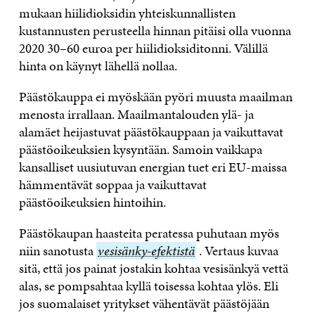
mukaan hiilidioksidin yhteiskunnallisten
kustannusten perusteella hinnan pitäisi olla vuonna
2020 30–60 euroa per hiilidioksiditonni. Välillä
hinta on käynyt lähellä nollaa.
Päästökauppa ei myöskään pyöri muusta maailman
menosta irrallaan. Maailmantalouden ylä- ja
alamäet heijastuvat päästökauppaan ja vaikuttavat
päästöoikeuksien kysyntään. Samoin vaikkapa
kansalliset uusiutuvan energian tuet eri EU-maissa
hämmentävät soppaa ja vaikuttavat
päästöoikeuksien hintoihin.
Päästökaupan haasteita peratessa puhutaan myös
niin sanotusta
vesisänky-
vesisänky-efektistä
. Vertaus kuvaa
sitä, että jos painat jostakin kohtaa vesisänkyä vettä
efektistä
alas, se pompsahtaa kyllä toisessa kohtaa ylös. Eli
jos suomalaiset yritykset vähentävät päästöjään