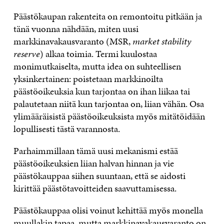
Päästökaupan rakenteita on remontoitu pitkään ja
tänä vuonna nähdään, miten uusi
markkinavakausvaranto (MSR,
market stability
reserve
) alkaa toimia. Termi kuulostaa
monimutkaiselta, mutta idea on suhteellisen
yksinkertainen: poistetaan markkinoilta
päästöoikeuksia kun tarjontaa on ihan liikaa tai
palautetaan niitä kun tarjontaa on, liian vähän. Osa
ylimääräisistä päästöoikeuksista myös mitätöidään
lopullisesti tästä varannosta.
Parhaimmillaan tämä uusi mekanismi estää
päästöoikeuksien liian halvan hinnan ja vie
päästökauppaa siihen suuntaan, että se aidosti
kirittää päästötavoitteiden saavuttamisessa.
Päästökauppaa olisi voinut kehittää myös monella
muullakin tapaa, mutta markkinavakausvaranto on