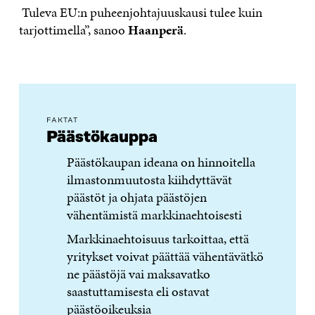
Tuleva EU:n puheenjohtajuuskausi tulee kuin
tarjottimella”, sanoo
Haanperä
.
FAKTAT
Päästökauppa
Päästökaupan ideana on hinnoitella
ilmastonmuutosta kiihdyttävät
päästöt ja ohjata päästöjen
vähentämistä markkinaehtoisesti
Markkinaehtoisuus tarkoittaa, että
yritykset voivat päättää vähentävätkö
ne päästöjä vai maksavatko
saastuttamisesta eli ostavat
päästöoikeuksia