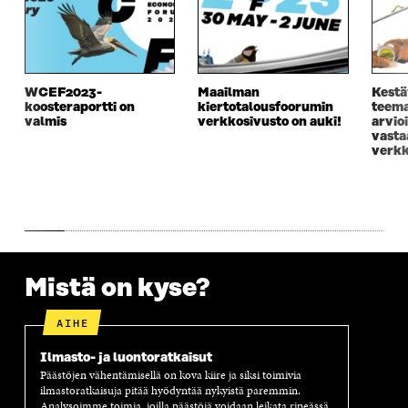
WCEF2023-
Maailman
Kestä
koosteraportti on
kiertotalousfoorumin
teema
valmis
verkkosivusto on auki!
arvio
vasta
verkk
Mistä on kyse?
AIHE
Ilmasto- ja luontoratkaisut
Päästöjen vähentämisellä on kova kiire ja siksi toimivia
ilmastoratkaisuja pitää hyödyntää nykyistä paremmin.
Analysoimme toimia, joilla päästöjä voidaan leikata ripeässä