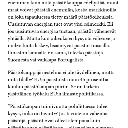
enemmän kuin mitä päästökauppa edellyttää, muut
maat voivat päästää enemmän, koska markkinoilla
on joka tapauksessa tietty määrä päästöoikeuksia.
Uusiutuvan energian tuet ovat yksi esimerkki. Eli
jos uusiutuvaa energiaa tuetaan, päästöt vähenevät
yhtäällä. Mutta kun oikeuksien kysyntä vähenee ja
niiden hinta laskee, lisääntyvät päästöt toisaalla.
Ilmaston kannalta on sama, tuleeko päästöjä
Suomesta vai vaikkapa Portugalista.
Päästökauppajärjestelmä ei ole täydellinen, mutta
mitä tilalle? EU:n päästöistä noin 45 prosenttia
kuuluu päästökaupan piiriin. Se on tärkein
yksittäinen työkalu EU:n ilmastopolitiikassa.
”Päästökaupan toimivuutta pohdittaessa tulee
kysyä, mikä on tavoite? Jos tavoite on vähentää
päästöjä, päästöt ovat olleet alempana kuin
päästökaupan päästökatto – eli tavallaan olemme