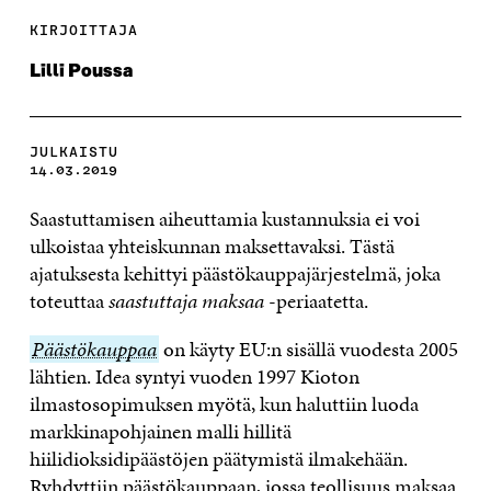
KIRJOITTAJA
Lilli Poussa
JULKAISTU
14.03.2019
Saastuttamisen aiheuttamia kustannuksia ei voi
ulkoistaa yhteiskunnan maksettavaksi. Tästä
ajatuksesta kehittyi päästökauppajärjestelmä, joka
toteuttaa
saastuttaja maksaa
-periaatetta.
Päästökauppaa
Päästökauppaa
on käyty EU:n sisällä vuodesta 2005
lähtien. Idea syntyi vuoden 1997 Kioton
ilmastosopimuksen myötä, kun haluttiin luoda
markkinapohjainen malli hillitä
hiilidioksidipäästöjen päätymistä ilmakehään.
Ryhdyttiin päästökauppaan, jossa teollisuus maksaa