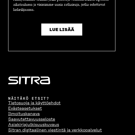
aikataulussa ja visioimme uusia ratkaisuja, jotka odottavat
kokeilijaansa.
LUE LISÄÄ
NÄITÄKÖ ETSIT?
Tietosuoja ja käyttöehdot
Evästeasetukset
Ilmoituskanava
Saavutettavuusseloste
Asiakirjajulkisuuskuvaus
Sitran digitaalinen viestintä ja verkkopalvelut