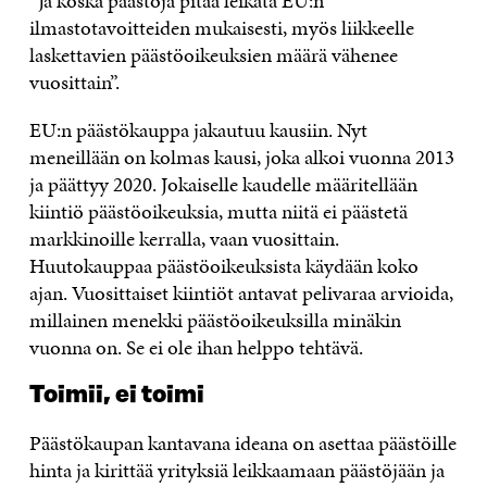
”Ja koska päästöjä pitää leikata EU:n
ilmastotavoitteiden mukaisesti, myös liikkeelle
laskettavien päästöoikeuksien määrä vähenee
vuosittain”.
EU:n päästökauppa jakautuu kausiin. Nyt
meneillään on kolmas kausi, joka alkoi vuonna 2013
ja päättyy 2020. Jokaiselle kaudelle määritellään
kiintiö päästöoikeuksia, mutta niitä ei päästetä
markkinoille kerralla, vaan vuosittain.
Huutokauppaa päästöoikeuksista käydään koko
ajan. Vuosittaiset kiintiöt antavat pelivaraa arvioida,
millainen menekki päästöoikeuksilla minäkin
vuonna on. Se ei ole ihan helppo tehtävä.
Toimii, ei toimi
Päästökaupan kantavana ideana on asettaa päästöille
hinta ja kirittää yrityksiä leikkaamaan päästöjään ja