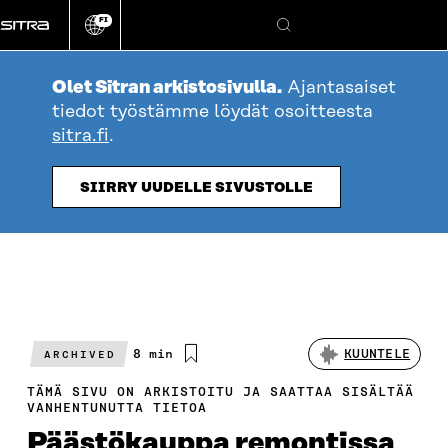
Siirry
FI
suoraan
Vaihda
Hae
sivuston
sisältöön
kieli
Olet Sitran arkistosivulla.
Ajantasaiset
tiedot työstämme löydät osoitteesta
sitra.fi
.
SIIRRY UUDELLE SIVUSTOLLE
Arvioitu
8 min
KUUNTELE
ARCHIVED
lukuaika
TÄMÄ SIVU ON ARKISTOITU JA SAATTAA SISÄLTÄÄ
VANHENTUNUTTA TIETOA
Päästökauppa remontissa