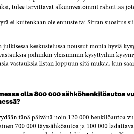
ksi, tulee tarvittavat alkuinvestoinnit rahoittaa jot
ä ei kuitenkaan ole ennuste tai Sitran suositus sii
n julkisessa keskustelussa noussut monia hyviä kys
stauksia joihinkin yleisimmin kysyttyihin kysymy
ia vastauksia listan loppuun sitä mukaa, kun sa
messa olla 800 000 sähköhenkilöautoa v
nessä?
ydään tänä päivänä noin 120 000 henkilöautoa vu
nen 700 000 täyssähköautoa ja 100 000 ladattava