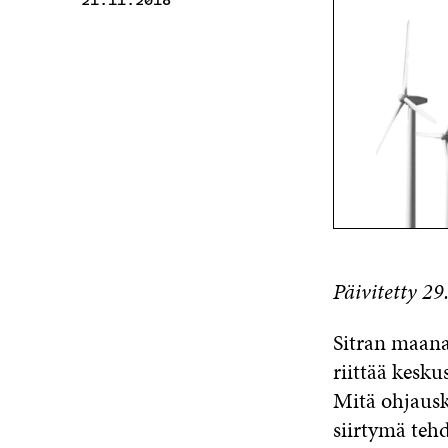
21.11.2018
Päivitetty 29
Sitran maana
riittää kesk
Mitä ohjausk
siirtymä teh