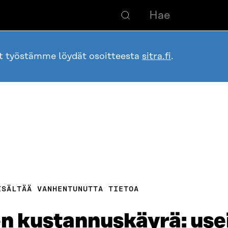
ot työstämme löydät osoitteesta
sitra.fi
.
ISÄLTÄÄ VANHENTUNUTTA TIETOA
 kustannuskäyrä: use