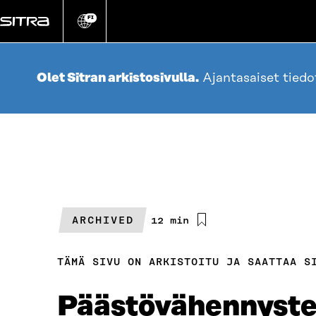
Siirry
suoraan
FI
Vaihda
sivuston
sisältöön
kieli
Olet Sitran arkistosivulla.
Ajantasaiset tied
ARCHIVED
Arvioitu
12 min
lukuaika
TÄMÄ SIVU ON ARKISTOITU JA SAATTAA S
Päästövähennysten