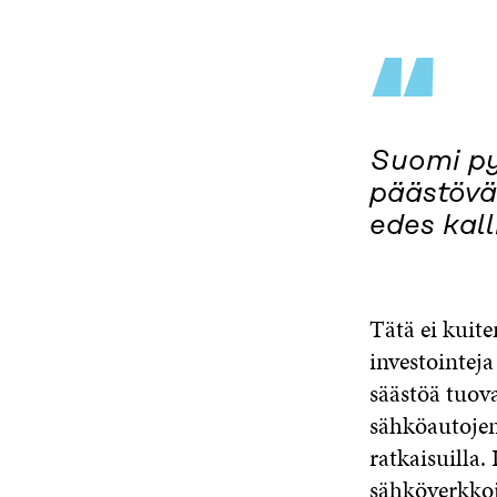
“
Suomi py
päästövä
edes kal
Tätä ei kuite
investointeja
säästöä tuova
sähköautojen
ratkaisuilla.
sähköverkkoje