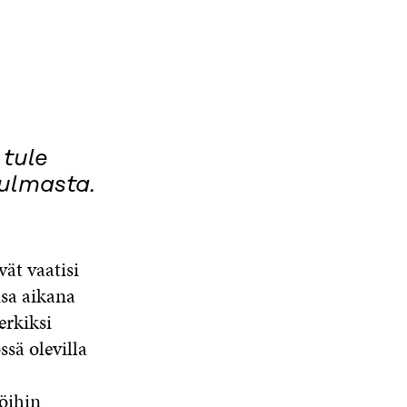
 tule
kulmasta.
ät vaatisi
nsa aikana
erkiksi
sä olevilla
töihin