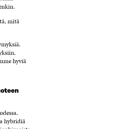
enkin.
tä, mitä
ymyksiä.
ksiin.
amme hyviä
uoteen
odessa.
a hybridiä