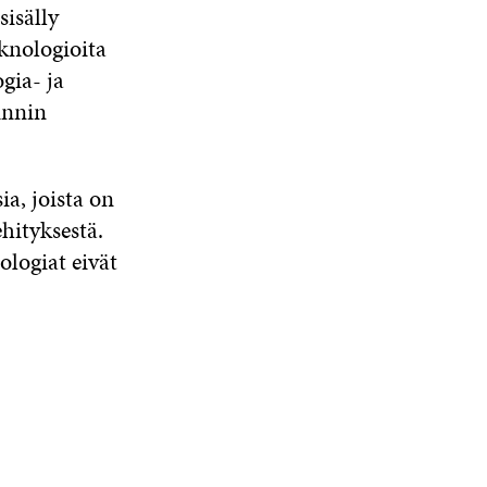
sisälly
knologioita
gia- ja
innin
ia, joista on
ehityksestä.
logiat eivät