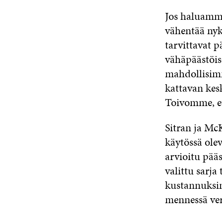
Jos haluamme
vähentää ny
tarvittavat 
vähäpäästöis
mahdollisimm
kattavan kes
Toivomme, ett
Sitran ja McK
käytössä olev
arvioitu pää
valittu sarj
kustannuksin
mennessä ver