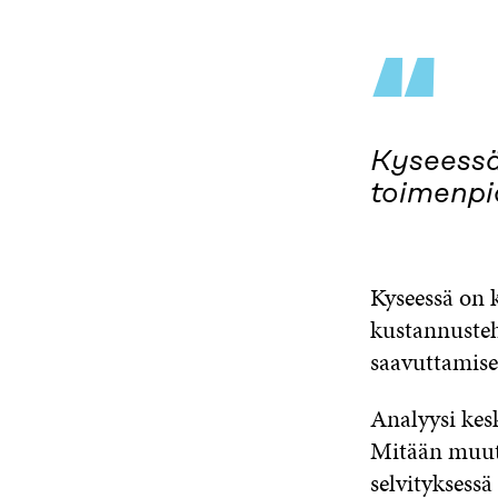
“
Kyseessä
toimenpi
Kyseessä on 
kustannusteh
saavuttamisek
Analyysi kes
Mitään muuta
selvityksess