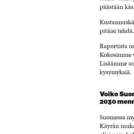
päästään käsi
Kustannuskäyr
pitäisi tehdä.
Raportista o
Kokosimme va
Lisäämme uus
kysymyksiä.
Voiko Suo
2030 men
Suomessa my
Käyrän mukai