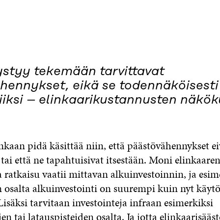
styy tekemään tarvittavat
hennykset, eikä se todennäköisesti
liiksi – elinkaarikustannusten näkö
nkaan pidä käsittää niin, että päästövähennykset eiv
 tai että ne tapahtuisivat itsestään. Moni elinkaare
 ratkaisu vaatii mittavan alkuinvestoinnin, ja esim
 osalta alkuinvestointi on suurempi kuin nyt käytös
 Lisäksi tarvitaan investointeja infraan esimerkiksi
n tai latauspisteiden osalta. Ja jotta elinkaarisääs