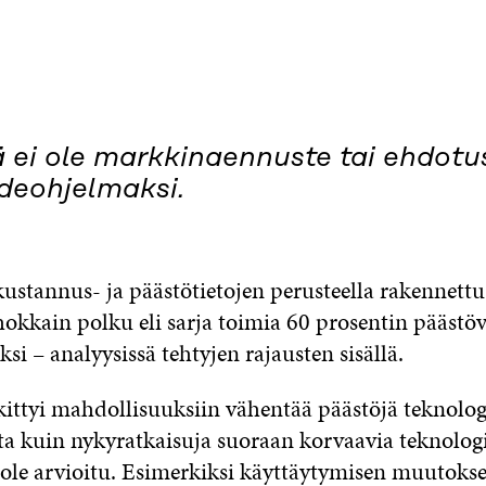
 ei ole markkinaennuste tai ehdotu
deohjelmaksi.
kustannus- ja päästötietojen perusteella rakennettu
okkain polku eli sarja toimia 60 prosentin päästö
si – analyysissä tehtyjen rajausten sisällä.
kittyi mahdollisuuksiin vähentää päästöjä teknolog
 kuin nykyratkaisuja suoraan korvaavia teknologi
ä ole arvioitu. Esimerkiksi käyttäytymisen muutokse