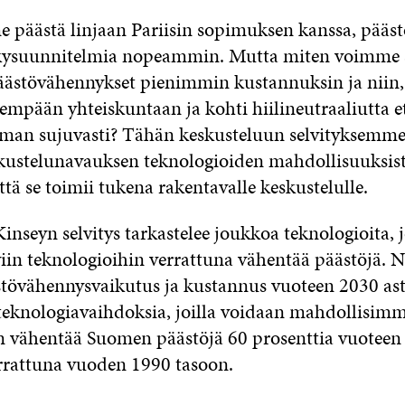
 päästä linjaan Pariisin sopimuksen kanssa, pääst
kysuunnitelmia nopeammin. Mutta miten voimme 
päästövähennykset pienimmin kustannuksin ja niin, 
empään yhteiskuntaan ja kohti hiilineutraaliutta e
an sujuvasti? Tähän keskusteluun selvityksemme
kustelunavauksen teknologioiden mahdollisuuksist
ä se toimii tukena rakentavalle keskustelulle.
inseyn selvitys tarkastelee joukkoa teknologioita, j
iin teknologioihin verrattuna vähentää päästöjä. Ni
stövähennysvaikutus ja kustannus vuoteen 2030 asti
a teknologiavaihdoksia, joilla voidaan mahdollisim
 vähentää Suomen päästöjä 60 prosenttia vuoteen
rattuna vuoden 1990 tasoon.