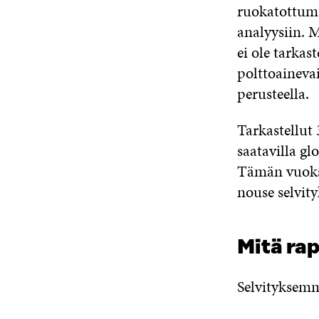
ruokatottumus
analyysiin. 
ei ole tarkas
polttoaineva
perusteella.
Tarkastellut 
saatavilla gl
Tämän vuoksi
nouse selvity
Mitä rap
Selvityksemm