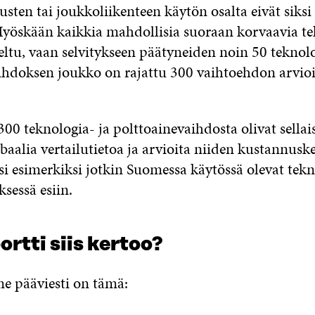
ten tai joukkoliikenteen käytön osalta eivät siksi 
Myöskään kaikkia mahdollisia suoraan korvaavia te
teltu, vaan selvitykseen päätyneiden noin 50 teknolo
ihdoksen joukko on rajattu 300 vaihtoehdon arvio
300 teknologia- ja polttoainevaihdosta olivat sellais
obaalia vertailutietoa ja arvioita niiden kustannusk
 esimerkiksi jotkin Suomessa käytössä olevat tekno
ksessä esiin.
ortti siis kertoo?
e pääviesti on tämä: