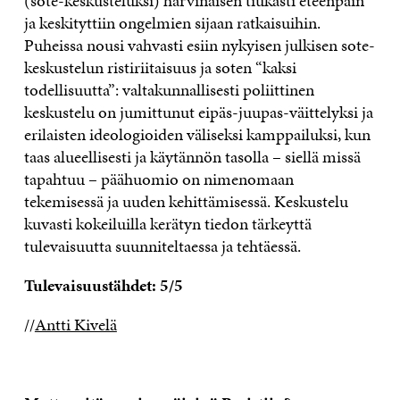
(sote-keskusteluksi) harvinaisen tiukasti eteenpäin
ja keskityttiin ongelmien sijaan ratkaisuihin.
Puheissa nousi vahvasti esiin nykyisen julkisen sote-
keskustelun ristiriitaisuus ja soten “kaksi
todellisuutta”: valtakunnallisesti poliittinen
keskustelu on jumittunut eipäs-juupas-väittelyksi ja
erilaisten ideologioiden väliseksi kamppailuksi, kun
taas alueellisesti ja käytännön tasolla – siellä missä
tapahtuu – päähuomio on nimenomaan
tekemisessä ja uuden kehittämisessä. Keskustelu
kuvasti kokeiluilla kerätyn tiedon tärkeyttä
tulevaisuutta suunniteltaessa ja tehtäessä.
Tulevaisuustähdet: 5/5
//
Antti Kivelä