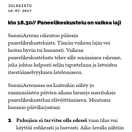
JULKAISTU
10.07.2017
klo 18.30// Paneelikeskustelu on vaikea laji
SuomiAreena rakentuu pääosin
paneelikeskusteluista. Tämän vaikean lajin voi
hoitaa hyvin tai huonosti. Vaikean
paneelikeskustelusta tekee sille ominainen rakenne,
joka johtaa helposti selän taputteluun ja latteiden
itsestäänselvyyksien latelemiseen.
SuomiAreenassa on kuitenkin nähty jo
ensimmäisten päivien aikana hienoja suorituksia
paneelikeskustelun elävöittämiseen. Muutama
huomio päiväkirjastani:
Puhujien ei tarvitse olla edessä
vaan tilaa voi
käyttää rohkeasti ja luovasti. Aika-lavalla nähtiin