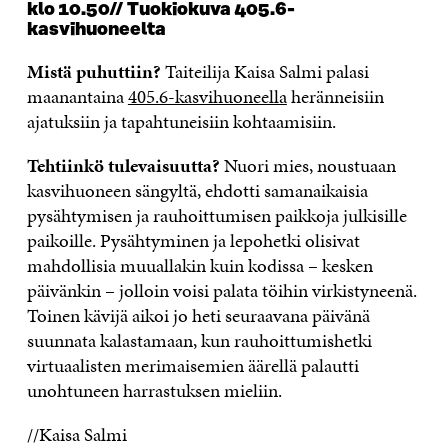
klo 10.50// Tuokiokuva 405.6-
kasvihuoneelta
Mistä puhuttiin?
Taiteilija Kaisa Salmi palasi
maanantaina
405.6-kasvihuoneella
heränneisiin
ajatuksiin ja tapahtuneisiin kohtaamisiin.
Tehtiinkö tulevaisuutta?
Nuori mies, noustuaan
kasvihuoneen sängyltä, ehdotti samanaikaisia
pysähtymisen ja rauhoittumisen paikkoja julkisille
paikoille. Pysähtyminen ja lepohetki olisivat
mahdollisia muuallakin kuin kodissa – kesken
päivänkin – jolloin voisi palata töihin virkistyneenä.
Toinen kävijä aikoi jo heti seuraavana päivänä
suunnata kalastamaan, kun rauhoittumishetki
virtuaalisten merimaisemien äärellä palautti
unohtuneen harrastuksen mieliin.
//Kaisa Salmi