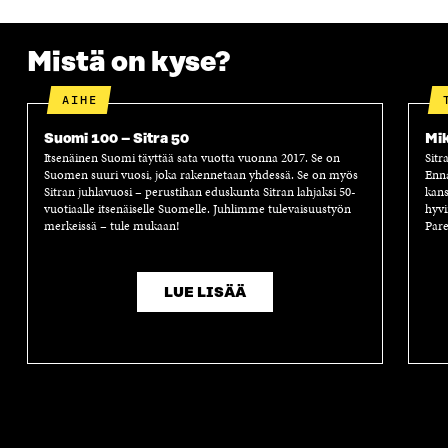
Mistä on kyse?
AIHE
Suomi 100 – Sitra 50
Mik
Itsenäinen Suomi täyttää sata vuotta vuonna 2017. Se on
Sitr
Suomen suuri vuosi, joka rakennetaan yhdessä. Se on myös
Enn
Sitran juhlavuosi – perustihan eduskunta Sitran lahjaksi 50-
kans
vuotiaalle itsenäiselle Suomelle. Juhlimme tulevaisuustyön
hyvi
merkeissä – tule mukaan!
Pare
LUE LISÄÄ