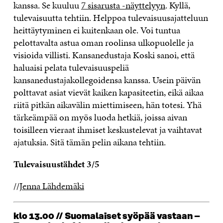
kanssa. Se kuuluu
7 sisarusta -näyttelyyn
. Kyllä,
tulevaisuutta tehtiin. Helppoa tulevaisuusajatteluun
heittäytyminen ei kuitenkaan ole. Voi tuntua
pelottavalta astua oman roolinsa ulkopuolelle ja
visioida villisti. Kansanedustaja Koski sanoi, että
haluaisi pelata tulevaisuuspeliä
kansanedustajakollegoidensa kanssa. Usein päivän
polttavat asiat vievät kaiken kapasiteetin, eikä aikaa
riitä pitkän aikavälin miettimiseen, hän totesi. Yhä
tärkeämpää on myös luoda hetkiä, joissa aivan
toisilleen vieraat ihmiset keskustelevat ja vaihtavat
ajatuksia. Sitä tämän pelin aikana tehtiin.
Tulevaisuustähdet 3/5
//
Jenna Lähdemäki
klo 13.00 // Suomalaiset syöpää vastaan –