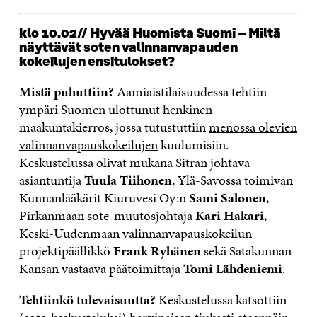
klo 10.02// Hyvää Huomista Suomi – Miltä
näyttävät soten valinnanvapauden
kokeilujen ensitulokset?
Mistä puhuttiin?
Aamiaistilaisuudessa tehtiin
ympäri Suomen ulottunut henkinen
maakuntakierros, jossa tutustuttiin
menossa olevien
valinnanvapauskokeilujen
kuulumisiin.
Keskustelussa olivat mukana Sitran johtava
asiantuntija
Tuula Tiihonen
, Ylä-Savossa toimivan
Kunnanlääkärit Kiuruvesi Oy:n
Sami Salonen
,
Pirkanmaan sote-muutosjohtaja
Kari Hakari
,
Keski-Uudenmaan valinnanvapauskokeilun
projektipäällikkö
Frank Ryhänen
sekä Satakunnan
Kansan vastaava päätoimittaja
Tomi Lähdeniemi
.
Tehtiinkö tulevaisuutta?
Keskustelussa katsottiin