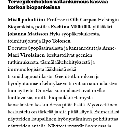
Terveydenhoidon vallankumous kasvaa
korkoa biopankeissa
Mistä
puhuttiin?
Professori
Olli Carpen
Helsingin
Biopankista, potilas
Eveliina Määttälä,
ylilääkäri
Johanna Mattsson
Hyks syöpäkeskuksesta,
toimitusjohtaja
Ilpo Tolonen
Docrates Syöpäsairaalasta ja kansanedustaja
Anne-
Mari Virolainen
keskustelivat geenien
tutkimuksesta, täsmälääkekehityksestä ja
immunologisista lääkkeistä sekä
täsmädiagnostiikasta. Geenitutkimuksen ja
hyödyntämisen kehitykseen tarvitaan suomalaisten
bionäytteitä. Onneksi suomalaiset ovat melko
luottavaisia, mutta biopankkitietämystä
kansalaisten keskuudessa pitää lisätä. Myös eettinen
keskustelu on tärkeää ja sitä pitää käydä. Esimerkiksi
näytteiden kaupallinen hyödyntäminen pohdituttaa
näytteiden antajia. Näytteet pysyvät Suomessa ja