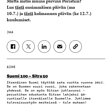
Mutta mitäs muina päivinä Poristiin?
Lue
tästä
ensimmäisen päivän (ma
10.7.) ja
tästä
kolmannen päivän (ke 12.7.)
kuulumiset.
JAA
J
J
J
J
K
A
A
A
A
O
A
A
A
A
P
F
T
L
S
I
A
W
I
Ä
O
AIHE
C
I
N
H
I
E
T
K
K
A
Suomi 100 – Sitra 50
B
T
E
Ö
R
Itsenäinen Suomi täyttää sata vuotta vuonna 2017.
O
E
D
P
T
Se on Suomen suuri vuosi, joka rakennetaan
O
R
I
O
I
yhdessä. Se on myös Sitran juhlavuosi –
K
I
N
S
K
perustihan eduskunta Sitran lahjaksi 50-
I
S
I
T
K
vuotiaalle itsenäiselle Suomelle. Juhlimme
S
S
S
I
E
tulevaisuustyön merkeissä – tule mukaan!
S
Ä
S
L
L
A
A
Ä
L
I