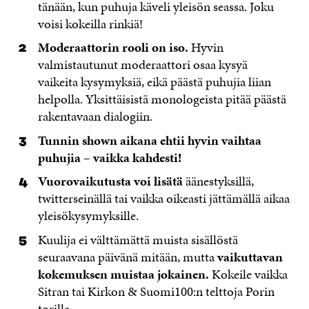
tänään, kun puhuja käveli yleisön seassa. Joku
voisi kokeilla rinkiä!
Moderaattorin rooli on iso.
Hyvin
valmistautunut moderaattori osaa kysyä
vaikeita kysymyksiä, eikä päästä puhujia liian
helpolla. Yksittäisistä monologeista pitää päästä
rakentavaan dialogiin.
Tunnin shown aikana ehtii hyvin vaihtaa
puhujia – vaikka kahdesti!
Vuorovaikutusta voi lisätä
äänestyksillä,
twitterseinällä tai vaikka oikeasti jättämällä aikaa
yleisökysymyksille.
Kuulija ei välttämättä muista sisällöstä
seuraavana päivänä mitään, mutta
vaikuttavan
kokemuksen muistaa jokainen.
Kokeile vaikka
Sitran tai Kirkon & Suomi100:n telttoja Porin
torilla.