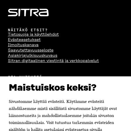
NÄITÄKÖ ETSIT?
Tietosuoja ja käyttöehdot
Evästeasetukset
Ilmoituskanava
Saavutettavuusseloste
Asiakirjajulkisuuskuvaus
Sitran digitaalinen viestintä ja verkkopalvelut
OTA YHTEYTTÄ
Suomen itsenäisyyden juhlarahasto Sitra
Maistuiskos keksi?
Itämerenkatu 11-13, PL 160,
00181 Helsinki
Sivustomme käyttää evästeitä. Käytämme evästeitä
Puhelin +358 294 618 991
Sähköpostiosoite
nähdäksemme mistä sisällöistä sivustomme käyttäjät ovat
etunimi.sukunimi@sitra.fi tai sitra@sitra.fi
kiinnostuneita ja mahdollistaaksemme joitakin sivuston
Saapumisohjeet
toiminnallisuuksia. Voit tutustua tarkemmin evästeiden
sisältöön ja hallita asetuksiasi evästeasetus-sivulla
Y-tunnus 0202132-3