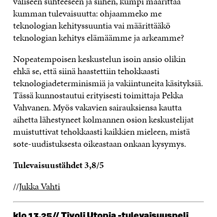
väliseen suhteeseen ja siihen, kumpi määrittää
kumman tulevaisuutta: ohjaammeko me
teknologian kehityssuuntia vai määrittääkö
teknologian kehitys elämäämme ja arkeamme?
Nopeatempoisen keskustelun isoin ansio olikin
ehkä se, että siinä haastettiin tehokkaasti
teknologiadeterminismiä ja vakiintuneita käsityksiä.
Tässä kunnostautui erityisesti toimittaja Pekka
Vahvanen. Myös vakavien sairauksiensa kautta
aihetta lähestyneet kolmannen osion keskustelijat
muistuttivat tehokkaasti kaikkien mieleen, mistä
sote-uudistuksesta oikeastaan onkaan kysymys.
Tulevaisuustähdet 3,8/5
//
Jukka Vahti
klo 13.25// Tivoli Utopia -tulevaisuuspeli