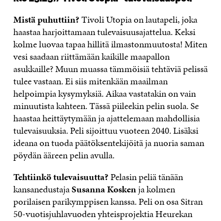
Mistä puhuttiin?
Tivoli Utopia on lautapeli, joka
haastaa harjoittamaan tulevaisuusajattelua. Keksi
kolme luovaa tapaa hillitä ilmastonmuutosta! Miten
vesi saadaan riittämään kaikille maapallon
asukkaille? Muun muassa tämmöisiä tehtäviä pelissä
tulee vastaan. Ei siis mitenkään maailman
helpoimpia kysymyksiä. Aikaa vastatakin on vain
minuutista kahteen. Tässä piileekin pelin suola. Se
haastaa heittäytymään ja ajattelemaan mahdollisia
tulevaisuuksia. Peli sijoittuu vuoteen 2040. Lisäksi
ideana on tuoda päätöksentekijöitä ja nuoria saman
pöydän ääreen pelin avulla.
Tehtiinkö tulevaisuutta?
Pelasin peliä tänään
kansanedustaja
Susanna Kosken
ja kolmen
porilaisen parikymppisen kanssa. Peli on osa Sitran
50-vuotisjuhlavuoden yhteisprojektia Heurekan