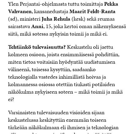
Ylen Perjantai-ohjelmasta tuttu toimittaja
Pekka
Vahvanen
, kansanedustaja
Maarit Feldt-Ranta
(sd), ministeri
Juha Rehula
(kesk) sekä reumaa
sairastava
Anni
, 15, joka kertoi oman näkemyksensä
siitä, mikä sotessa nykyisin toimii ja mikä ei.
Tehtiinkö tulevaisuutta?
Keskustelu oli jaettu
kolmeen osioon, joista ensimmäisessä pohdittiin,
miten tietoa voitaisiin hyödyntää uudistumisen
välineenä, toisessa kysyttiin, saadaanko
teknologialla vastedes inhimillistä hoivaa ja
kolmannessa osiossa otettiin tiukasti potilaiden
näkökulma nykyiseen soteen – mikä toimii ja mikä
ei?
Varsinaisten tulevaisuuden visioiden sijaan
keskustelussa keskityttiin enemmän toiseen
tärkeään näkökulmaan eli ihmisen ja teknologian