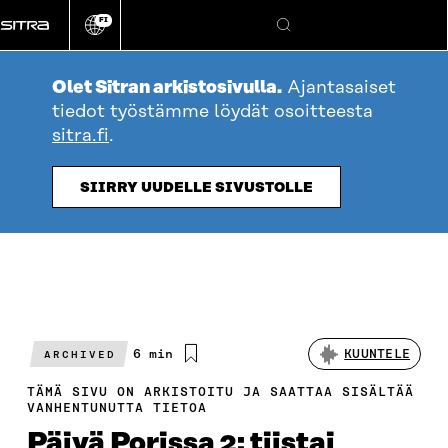
Siirry
FI
suoraan
Vaihda
Hae
sivuston
sisältöön
kieli
Olet Sitran arkistosivulla.
Ajantasaiset
tiedot työstämme löydät osoitteesta
sitra.fi
.
SIIRRY UUDELLE SIVUSTOLLE
Arvioitu
6 min
KUUNTELE
ARCHIVED
lukuaika
TÄMÄ SIVU ON ARKISTOITU JA SAATTAA SISÄLTÄÄ
VANHENTUNUTTA TIETOA
Päivä Porissa 2: tiistai