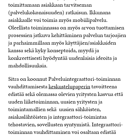
toimittamaan asiakkaan tarvitseman
(palvelukokonaisuuden) ratkaisun. Ikkunana
asiakkaalle voi toimia myös mobiilipalvelu.
Oleellista toiminnassa on myös arvon tuottamisen
prosessien jatkuva kehittäminen palvelun tarjoajien
ja parhaimmillaan myös käyttäjien/asiakkaiden
kanssa sekä kyky konseptoida, myydä ja
konkreettisesti hyödyntää uudenlaisia ideoita ja
mahdollisuuksia.
Sitra on koonnut Palveluintegraattori-toiminnan
vauhdittamisesta
keskustelupaperin
tavoitteena
edistää sekä olemassa olevien yritysten kasvua että
uuden liiketoiminnan, uusien yritysten ja
toimintamallien sekä uusien sähköisten,
asiakaslähtöisten ja integraattori-toimintaa
tehostavien, sovellusten syntymistä. Integraattori-
toiminnan vauhdittaminen voi osaltaan edistää