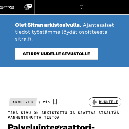
Siirry
FI
suoraan
Vaihda
Hae
sivuston
sisältöön
kieli
Olet Sitran arkistosivulla.
Ajantasaiset
tiedot työstämme löydät osoitteesta
sitra.fi
.
SIIRRY UUDELLE SIVUSTOLLE
Arvioitu
3 min
KUUNTELE
ARCHIVED
lukuaika
TÄMÄ SIVU ON ARKISTOITU JA SAATTAA SISÄLTÄÄ
VANHENTUNUTTA TIETOA
Palveluintegraattori-