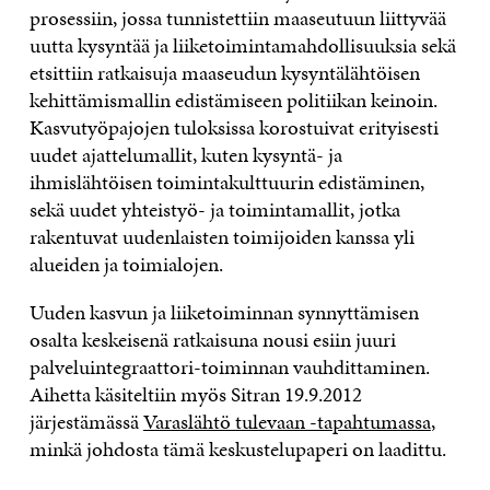
prosessiin, jossa tunnistettiin maaseutuun liittyvää
uutta kysyntää ja liiketoimintamahdollisuuksia sekä
etsittiin ratkaisuja maaseudun kysyntälähtöisen
kehittämismallin edistämiseen politiikan keinoin.
Kasvutyöpajojen tuloksissa korostuivat erityisesti
uudet ajattelumallit, kuten kysyntä- ja
ihmislähtöisen toimintakulttuurin edistäminen,
sekä uudet yhteistyö- ja toimintamallit, jotka
rakentuvat uudenlaisten toimijoiden kanssa yli
alueiden ja toimialojen.
Uuden kasvun ja liiketoiminnan synnyttämisen
osalta keskeisenä ratkaisuna nousi esiin juuri
palveluintegraattori-toiminnan vauhdittaminen.
Aihetta käsiteltiin myös Sitran 19.9.2012
järjestämässä
Varaslähtö tulevaan -tapahtumassa
,
minkä johdosta tämä keskustelupaperi on laadittu.