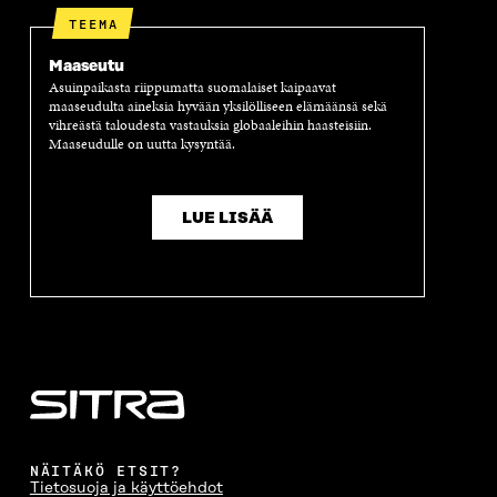
TEEMA
Maaseutu
Asuinpaikasta riippumatta suomalaiset kaipaavat
maaseudulta aineksia hyvään yksilölliseen elämäänsä sekä
vihreästä taloudesta vastauksia globaaleihin haasteisiin.
Maaseudulle on uutta kysyntää.
LUE LISÄÄ
NÄITÄKÖ ETSIT?
Tietosuoja ja käyttöehdot