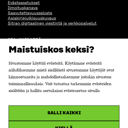
Evästeasetukset
Ilmoituskanava
Saavutettavuusseloste
Asiakirjajulkisuuskuvaus
Sitran digitaalinen viestintä ja verkkopalvelut
OTA YHTEYTTÄ
Suomen itsenäisyyden juhlarahasto Sitra
Maistuiskos keksi?
Itämerenkatu 11-13, PL 160,
00181 Helsinki
Sivustomme käyttää evästeitä. Käytämme evästeitä
Puhelin +358 294 618 991
Sähköpostiosoite
nähdäksemme mistä sisällöistä sivustomme käyttäjät ovat
etunimi.sukunimi@sitra.fi tai sitra@sitra.fi
kiinnostuneita ja mahdollistaaksemme joitakin sivuston
toiminnallisuuksia. Voit tutustua tarkemmin evästeiden
Saapumisohjeet
sisältöön ja hallita asetuksiasi evästeasetus-sivulla
Y-tunnus 0202132-3
OLEMME NÄISSÄ SOMEISSA
SALLI KAIKKI
Facebook
Avautuu
uudessa
Linkedin
ikkunassa