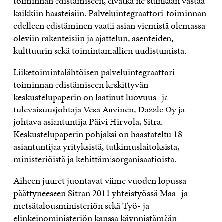
toiminnan edistämiseen, eivätkä ne suinkaan vastaa
kaikkiin haasteisiin. Palveluintegraattori-toiminnan
edelleen edistäminen vaatii asian viemistä olemassa
oleviin rakenteisiin ja ajattelun, asenteiden,
kulttuurin sekä toimintamallien uudistumista.
Liiketoimintalähtöisen palveluintegraattori-
toiminnan edistämiseen keskittyvän
keskustelupaperin on laatinut luovuus- ja
tulevaisuusjohtaja Vesa Auvinen, Dazzle Oy ja
johtava asiantuntija Päivi Hirvola, Sitra.
Keskustelupaperin pohjaksi on haastateltu 18
asiantuntijaa yrityksistä, tutkimuslaitoksista,
ministeriöistä ja kehittämisorganisaatioista.
Aiheen juuret juontavat viime vuoden lopussa
päättyneeseen Sitran 2011 yhteistyössä Maa- ja
metsätalousministeriön sekä Työ- ja
elinkeinoministeriön kanssa käynnistämään