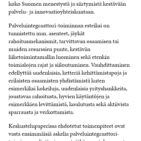
koko Suomen menestystä ja siirtymistä kestävään
palvelu- ja innovaatioyhteiskuntaan.
Palveluintegraattori-toiminnan esteiksi on
tunnistettu mm. asenteet, jäykät
rahoitusmekanismit, tarvittavan osaamisen tai
muiden resurssien puute, kestävän
liiketoimintamallin luominen sekä etenkin
toimialojen rajat ja siiloutuminen. Vauhdittaminen
edellyttää uudenlaisia, ketteriä kehittämistapoja ja
erilaisten osaamisten yhdistämistä kuten
esimerkiksi kokeiluja, uudenlaisia yrityshankkeita,
joustavaa rahoitusta, hyvien käytäntöjen ja
esimerkkien levittämistä, koulutusta sekä aktiivista
sparrausta ja verkottamista.
Keskustelupaperissa ehdotetut toimenpiteet ovat
vasta ensimmäisiä askelia palveluintegraattori-