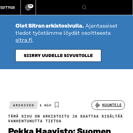
Siirry
FI
suoraan
Vaihda
Hae
sivuston
sisältöön
kieli
Olet Sitran arkistosivulla.
Ajantasaiset
tiedot työstämme löydät osoitteesta
sitra.fi
.
SIIRRY UUDELLE SIVUSTOLLE
Arvioitu
1 min
KUUNTELE
ARCHIVED
lukuaika
TÄMÄ SIVU ON ARKISTOITU JA SAATTAA SISÄLTÄÄ
VANHENTUNUTTA TIETOA
Pekka Haavisto: Suomen