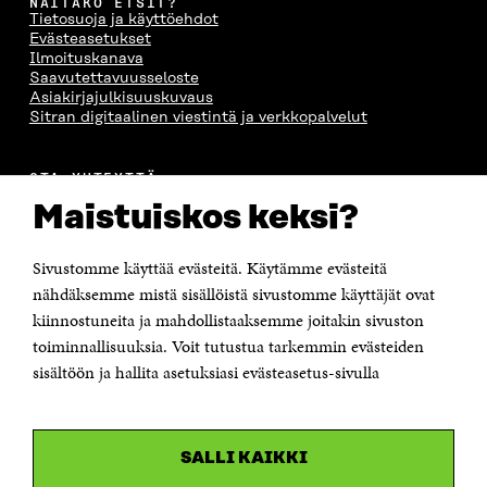
NÄITÄKÖ ETSIT?
Tietosuoja ja käyttöehdot
Evästeasetukset
Ilmoituskanava
Saavutettavuusseloste
Asiakirjajulkisuuskuvaus
Sitran digitaalinen viestintä ja verkkopalvelut
OTA YHTEYTTÄ
Suomen itsenäisyyden juhlarahasto Sitra
Maistuiskos keksi?
Itämerenkatu 11-13, PL 160,
00181 Helsinki
Sivustomme käyttää evästeitä. Käytämme evästeitä
Puhelin +358 294 618 991
Sähköpostiosoite
nähdäksemme mistä sisällöistä sivustomme käyttäjät ovat
etunimi.sukunimi@sitra.fi tai sitra@sitra.fi
kiinnostuneita ja mahdollistaaksemme joitakin sivuston
toiminnallisuuksia. Voit tutustua tarkemmin evästeiden
Saapumisohjeet
sisältöön ja hallita asetuksiasi evästeasetus-sivulla
Y-tunnus 0202132-3
OLEMME NÄISSÄ SOMEISSA
SALLI KAIKKI
Facebook
Avautuu