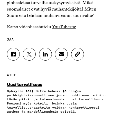
globaaleissa turvallisuuskysymyksissä. Miksi
suomalaiset ovat hyviä rauhantekijöitä? Miten
Suomesta tehdään rauhanviennin suurivalta?
Katso videohaastattelu
YouTubesta:
JAA
J
J
J
J
K
A
A
A
A
O
A
A
A
A
P
F
T
L
S
I
A
W
I
Ä
O
AIHE
C
I
N
H
I
E
T
K
K
A
Uusi turvallisuus
B
T
E
Ö
R
Syksyllä 2013 Sitra kokosi 30 hengen
O
E
D
P
T
poikkiyhteiskunnallisen joukon pohtimaan, mitä on
O
R
I
O
I
tämän päivän ja tulevaisuuden uusi turvallisuus.
K
I
N
S
K
Foorumi myös kokeili, kuinka uusia
I
S
I
T
K
turvallisuushaasteita voidaan konkreettisesti
S
S
S
I
E
ratkoa ja mahdollisuuksia edistää.