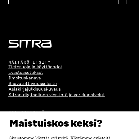
NÄITÄKÖ ETSIT?
Tietosuoja ja käyttöehdot
Evästeasetukset
Ilmoituskanava
Saavutettavuusseloste
Asiakirjajulkisuuskuvaus
Sitran digitaalinen viestintä ja verkkopalvelut
OTA YHTEYTTÄ
Suomen itsenäisyyden juhlarahasto Sitra
Maistuiskos keksi?
Itämerenkatu 11-13, PL 160,
00181 Helsinki
Sivustomme käyttää evästeitä. Käytämme evästeitä
Puhelin +358 294 618 991