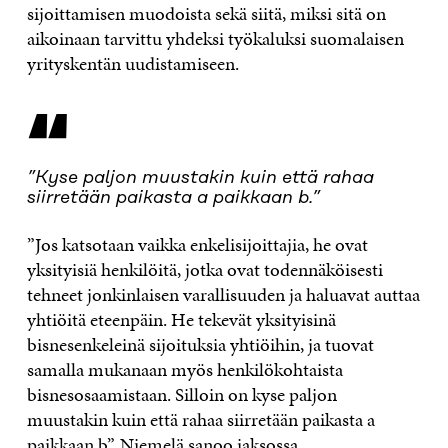
sijoittamisen muodoista sekä siitä, miksi sitä on
aikoinaan tarvittu yhdeksi työkaluksi suomalaisen
yrityskentän uudistamiseen.
“
”Kyse paljon muustakin kuin että rahaa
siirretään paikasta a paikkaan b.”
”Jos katsotaan vaikka enkelisijoittajia, he ovat
yksityisiä henkilöitä, jotka ovat todennäköisesti
tehneet jonkinlaisen varallisuuden ja haluavat auttaa
yhtiöitä eteenpäin. He tekevät yksityisinä
bisnesenkeleinä sijoituksia yhtiöihin, ja tuovat
samalla mukanaan myös henkilökohtaista
bisnesosaamistaan. Silloin on kyse paljon
muustakin kuin että rahaa siirretään paikasta a
paikkaan b”, Niemelä sanoo jaksossa.