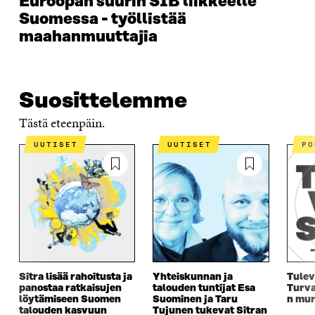
Euroopan suurin SIB liikkeelle
Suomessa - työllistää
maahanmuuttajia
Suosittelemme
Tästä eteenpäin.
UUTISET
UUTISET
P
Sitra lisää rahoitusta ja
Yhteiskunnan ja
Tulev
panostaa ratkaisujen
talouden tuntijat Esa
Turva
löytämiseen Suomen
Suominen ja Taru
n mur
talouden kasvuun
Tujunen tukevat Sitran