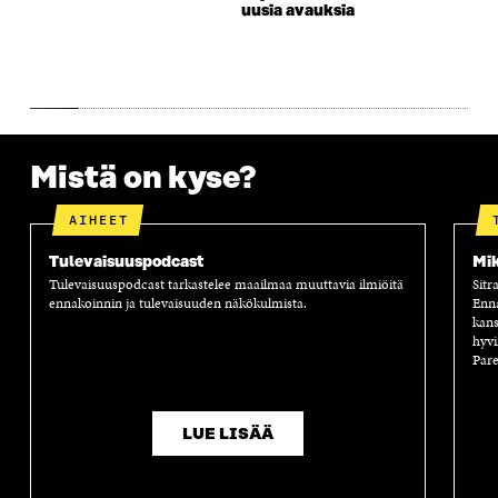
uusia avauksia
Mistä on kyse?
AIHEET
Tulevaisuuspodcast
Mik
Tulevaisuuspodcast tarkastelee maailmaa muuttavia ilmiöitä
Sitr
ennakoinnin ja tulevaisuuden näkökulmista.
Enn
kans
hyvi
Pare
LUE LISÄÄ