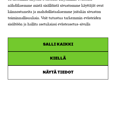
Sähköpostiosoite
nähdäksemme mistä sisällöistä sivustomme käyttäjät ovat
etunimi.sukunimi@sitra.fi tai sitra@sitra.fi
kiinnostuneita ja mahdollistaaksemme joitakin sivuston
Saapumisohjeet
toiminnallisuuksia. Voit tutustua tarkemmin evästeiden
sisältöön ja hallita asetuksiasi evästeasetus-sivulla
Y-tunnus 0202132-3
OLEMME NÄISSÄ SOMEISSA
SALLI KAIKKI
Facebook
Avautuu
uudessa
Linkedin
ikkunassa
KIELLÄ
Avautuu
uudessa
Youtube
ikkunassa
Avautuu
NÄYTÄ TIEDOT
uudessa
Instagram
ikkunassa
Avautuu
uudessa
ikkunassa