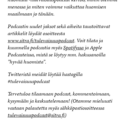
menossa ja miten voimme vaikuttaa huomisen
maailmaan jo tänään.
Podcastin uudet jaksot sekä aiheita taustoittavat
artikkelit löydät osoitteesta
www.sitra.fi/tulevaisuuspodcast
. Voit tilata ja
kuunnella podcastia myös
Spotifyssa
ja Apple
Podcasteissa, mistä se löytyy mm. hakusanoilla
”hyvää huomista”.
Twitteristä meidät löytää hastagilla
#tulevaisuuspodcast
Tervetuloa tilaamaan podcast, kommentoimaan,
kysymään ja keskustelemaan! (Otamme mieluusti
vastaan palautetta myös sähköpostiosoitteessa
tulevaisuuspodcast@sitra.fi
)