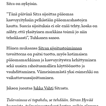
Sitra on nykyisin.
“Tänä päivänä Sitra sijoittaa pääomaa
kasvuyrityksiin pelkästään pääomarahastojen
kautta. Suoria sijoituksia ei ole enää tehty, koska on
nähty, että yksityinen markkina toimii jo niin
tehokkaasti”, Tuhkanen sanoo.
Hänen mukaansa
Sitran sijoitustoiminnan
tavoitteena on paitsi tuotto, myös kotimaisen
pääomamarkkinan ja kasvuyritysten kehittyminen
sekä uusien rahoitusmallien käyttöönotto ja
vauhdittaminen. Viimeisimmästä yksi esimerkki on
vaikuttavuussijoittaminen.
Jakson juontaa
Jukka Vahti
Sitrasta.
Tulevaisuus ei tapahdu, se tehdään. Sitran Hyvää
huomista -tulevaisuuspodcast kertoo, mihin olemme