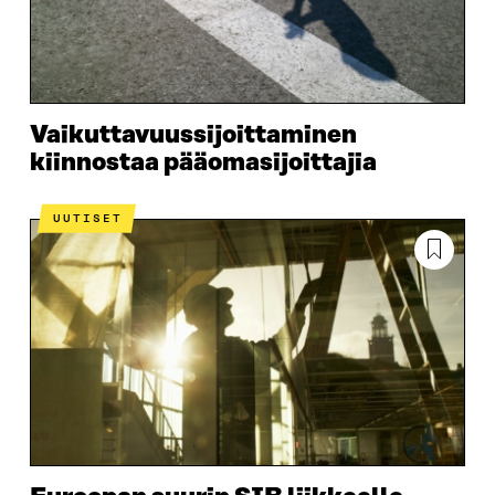
Vaikuttavuus­sijoittaminen
kiinnostaa pääomasijoittajia
UUTISET