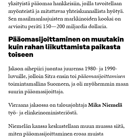
yksityistä pääomaa hankkeisiin, joilla tavoitellaan
myönteistä ja mitattavaa yhteiskunnallista hyötyä.
Sen maailmanlaajuisten markkinoiden kooksi on
arvioitu peräti 150—200 miljardia dollaria.
Pääomasijoittaminen on muutakin
kuin rahan liikuttamista paikasta
toiseen
Jakson aihepiiri juontaa juurensa 1980- ja 1990-
luvuille, jolloin Sitra ensin toi
pääomasijoittamisen
toimintamallina Suomeen, ja oli myöhemmin maan
suurin pääomasijoittaja.
Vieraana jaksossa on talousjohtaja
Mika Niemelä
työ- ja elinkeinoministeriöstä.
Niemelän kanssa keskustellaan muun muassa siitä,
miten pääomasijoittaminen eroaa muista