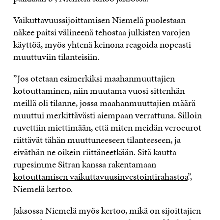
Vaikuttavuussijoittamisen Niemelä puolestaan
näkee paitsi välineenä tehostaa julkisten varojen
käyttöä, myös yhtenä keinona reagoida nopeasti
muuttuviin tilanteisiin.
”Jos otetaan esimerkiksi maahanmuuttajien
kotouttaminen, niin muutama vuosi sittenhän
meillä oli tilanne, jossa maahanmuuttajien määrä
muuttui merkittävästi aiempaan verrattuna. Silloin
ruvettiin miettimään, että miten meidän veroeurot
riittävät tähän muuttuneeseen tilanteeseen, ja
eiväthän ne oikein riittäneetkään. Sitä kautta
rupesimme Sitran kanssa rakentamaan
kotouttamisen vaikuttavuusinvestointirahastoa
”,
Niemelä kertoo.
Jaksossa Niemelä myös kertoo, mikä on sijoittajien