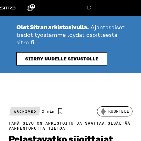
Siirry
FI
suoraan
Vaihda
Hae
sivuston
sisältöön
kieli
Olet Sitran arkistosivulla.
Ajantasaiset
tiedot työstämme löydät osoitteesta
sitra.fi
.
SIIRRY UUDELLE SIVUSTOLLE
Arvioitu
3 min
KUUNTELE
ARCHIVED
lukuaika
TÄMÄ SIVU ON ARKISTOITU JA SAATTAA SISÄLTÄÄ
VANHENTUNUTTA TIETOA
Pelastavatko sijoittajat