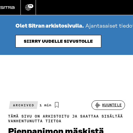
Siirry
FI
suoraan
Vaihda
sivuston
sisältöön
kieli
Olet Sitran arkistosivulla.
Ajantasaiset tied
SIIRRY UUDELLE SIVUSTOLLE
Arvioitu
1 min
KUUNTELE
ARCHIVED
lukuaika
TÄMÄ SIVU ON ARKISTOITU JA SAATTAA SISÄLTÄÄ
VANHENTUNUTTA TIETOA
Pienpanimon mäskistä