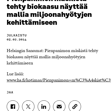
tehty biokaasu näyttää
mallia miljoonahyötyjen
kehittämiseen
JULKAISTU
03.02.2014
Helsingin Sanomat: Pienpanimon mäskistä tehty
biokaasu näyttää mallia miljoonahyötyjen
kehittämiseen
Lue lisää:
www.hs.fi/kotimaa/Pienpanimon+m%C3%A4skist%C
JAA
J
J
J
J
K