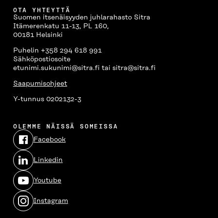
OTA YHTEYTTÄ
Suomen itsenäisyyden juhlarahasto Sitra
Itämerenkatu 11-13, PL 160,
00181 Helsinki
Puhelin +358 294 618 991
Sähköpostiosoite
etunimi.sukunimi@sitra.fi tai sitra@sitra.fi
Saapumisohjeet
Y-tunnus 0202132-3
OLEMME NÄISSÄ SOMEISSA
Facebook
Avautuu
uudessa
Linkedin
ikkunassa
Avautuu
uudessa
Youtube
ikkunassa
Avautuu
uudessa
Instagram
ikkunassa
Avautuu
uudessa