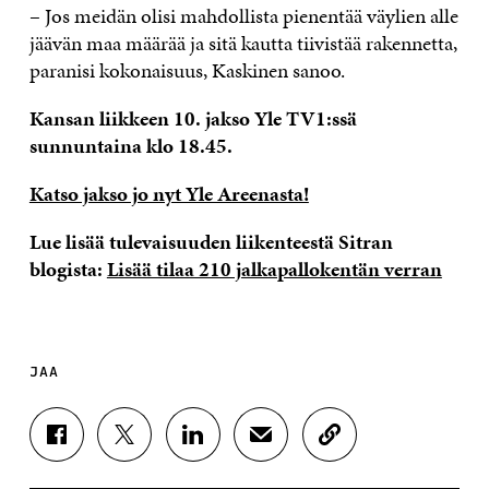
– Jos meidän olisi mahdollista pienentää väylien alle
jäävän maa määrää ja sitä kautta tiivistää rakennetta,
paranisi kokonaisuus, Kaskinen sanoo.
Kansan liikkeen 10. jakso Yle TV1:ssä
sunnuntaina klo 18.45.
Katso jakso jo nyt Yle Areenasta!
Lue lisää tulevaisuuden liikenteestä Sitran
blogista:
Lisää tilaa 210 jalkapallokentän verran
JAA
J
J
J
J
K
A
A
A
A
O
A
A
A
A
P