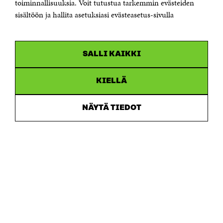
toiminnallisuuksia. Voit tutustua tarkemmin evästeiden
Saapumisohjeet
sisältöön ja hallita asetuksiasi evästeasetus-sivulla
Y-tunnus 0202132-3
OLEMME NÄISSÄ SOMEISSA
SALLI KAIKKI
Facebook
Avautuu
uudessa
Linkedin
ikkunassa
KIELLÄ
Avautuu
uudessa
Youtube
ikkunassa
Avautuu
NÄYTÄ TIEDOT
uudessa
Instagram
ikkunassa
Avautuu
uudessa
ikkunassa