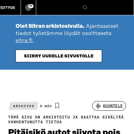
Siirry
FI
suoraan
Vaihda
Hae
sivuston
sisältöön
kieli
Olet Sitran arkistosivulla.
Ajantasaiset
tiedot työstämme löydät osoitteesta
sitra.fi
.
SIIRRY UUDELLE SIVUSTOLLE
Arvioitu
2 min
KUUNTELE
ARCHIVED
lukuaika
TÄMÄ SIVU ON ARKISTOITU JA SAATTAA SISÄLTÄÄ
VANHENTUNUTTA TIETOA
Pitäisikö autot siivota pois