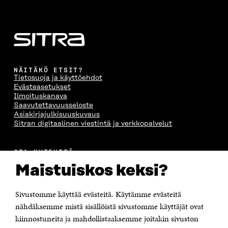
NÄITÄKÖ ETSIT?
Tietosuoja ja käyttöehdot
Evästeasetukset
Ilmoituskanava
Saavutettavuusseloste
Asiakirjajulkisuuskuvaus
Sitran digitaalinen viestintä ja verkkopalvelut
OTA YHTEYTTÄ
Suomen itsenäisyyden juhlarahasto Sitra
Maistuiskos keksi?
Itämerenkatu 11-13, PL 160,
00181 Helsinki
Sivustomme käyttää evästeitä. Käytämme evästeitä
Puhelin +358 294 618 991
Sähköpostiosoite
nähdäksemme mistä sisällöistä sivustomme käyttäjät ovat
etunimi.sukunimi@sitra.fi tai sitra@sitra.fi
kiinnostuneita ja mahdollistaaksemme joitakin sivuston