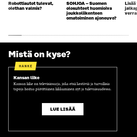
Robottiautot tulevat,
SOHJOA – Suomen
Lisää 
A
I
A
S
olethan valmis?
olosuhteet huomioiva
jalka
I
K
I
A
joukkoliikenteen
verra
K
K
K
I
omatoiminen ajoneuvo?
K
U
K
K
U
N
U
K
N
A
N
U
A
S
A
N
S
S
S
A
S
A
S
S
Mistä on kyse?
A
A
S
A
HANKE
Kansan liike
Kansan liike on televisiosarja, joka etsii kestäviä ja turvallisia
tapoja hoitaa päivittäinen liikkuminen nyt ja tulevaisuudessa.
LUE LISÄÄ