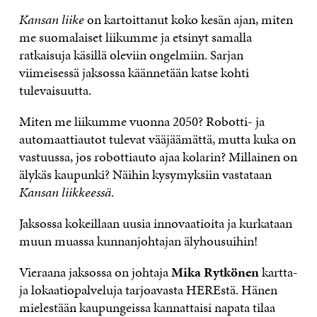
Kansan liike
on kartoittanut koko kesän ajan, miten
me suomalaiset liikumme ja etsinyt samalla
ratkaisuja käsillä oleviin ongelmiin. Sarjan
viimeisessä jaksossa käännetään katse kohti
tulevaisuutta.
Miten me liikumme vuonna 2050? Robotti- ja
automaattiautot tulevat vääjäämättä, mutta kuka on
vastuussa, jos robottiauto ajaa kolarin? Millainen on
älykäs kaupunki? Näihin kysymyksiin vastataan
Kansan liikkeessä
.
Jaksossa kokeillaan uusia innovaatioita ja kurkataan
muun muassa kunnanjohtajan älyhousuihin!
Vieraana jaksossa on johtaja
Mika Rytkönen
kartta-
ja lokaatiopalveluja tarjoavasta HEREstä. Hänen
mielestään kaupungeissa kannattaisi napata tilaa