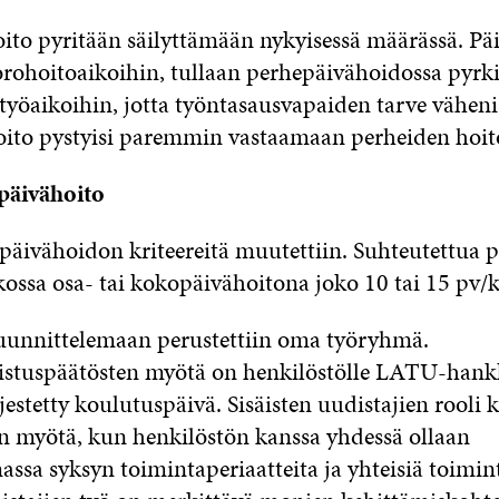
ito pyritään säilyttämään nykyisessä määrässä. Pä
uorohoitoaikoihin, tullaan perhepäivähoidossa pyr
työaikoihin, jotta työntasausvapaiden tarve vähenis
ito pystyisi paremmin vastaamaan perheiden hoito
päivähoito
päivähoidon kriteereitä muutettiin. Suhteutettua 
kossa osa- tai kokopäivähoitona joko 10 tai 15 pv/k
uunnittelemaan perustettiin oma työryhmä.
stuspäätösten myötä on henkilöstölle LATU-hank
rjestetty koulutuspäivä. Sisäisten uudistajien rooli
 myötä, kun henkilöstön kanssa yhdessä ollaan
ssa syksyn toimintaperiaatteita ja yhteisiä toimin