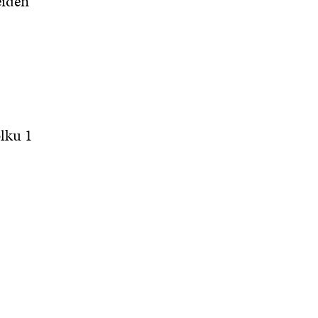
eiden
lku 1