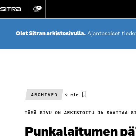
Siirry
suoraan
FI
Vaihda
sivuston
sisältöön
kieli
Olet Sitran arkistosivulla.
Ajantasaiset tied
ARCHIVED
Arvioitu
2 min
lukuaika
TÄMÄ SIVU ON ARKISTOITU JA SAATTAA S
Punkalaitumen pä