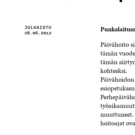
Punkalaitum
JULKAISTU
28.06.2012
Päivähoito s
tämän vuoden
tämän siirty
kohteeksi.
Päivähoidon 
esiopetuksen
Perhepäiväho
työaikamuuto
muuttuneet. 
hoitoajat ova