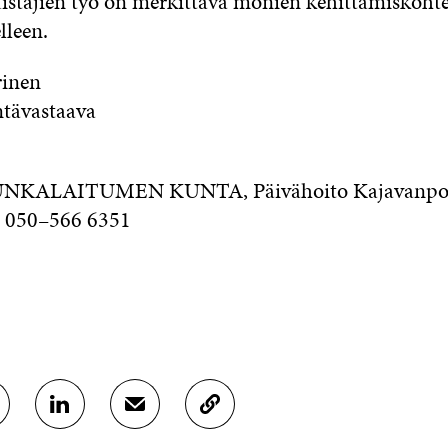
distajien työ on merkittävä monien kehittämiskoht
lleen.
rinen
tävastaava
 PUNKALAITUMEN KUNTA, Päivähoito Kajavanpo
 050–566 6351
J
J
K
A
A
O