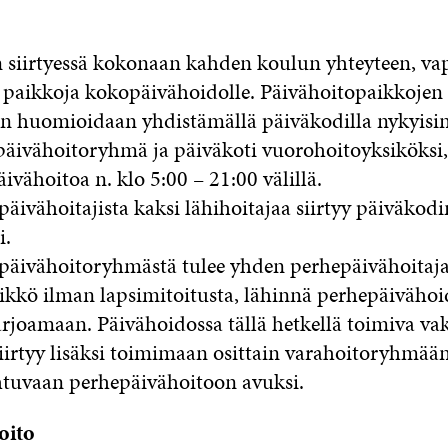
 siirtyessä kokonaan kahden koulun yhteyteen, v
 paikkoja kokopäivähoidolle. Päivähoitopaikkojen
 huomioidaan yhdistämällä päiväkodilla nykyisin
ivähoitoryhmä ja päiväkoti vuorohoitoyksiköksi, 
äivähoitoa n. klo 5:00 – 21:00 välillä.
ivähoitajista kaksi lähihoitajaa siirtyy päiväkodi
i.
äivähoitoryhmästä tulee yhden perhepäivähoitaj
ikkö ilman lapsimitoitusta, lähinnä perhepäiväho
arjoamaan. Päivähoidossa tällä hetkellä toimiva va
iirtyy lisäksi toimimaan osittain varahoitoryhmään
tuvaan perhepäivähoitoon avuksi.
oito