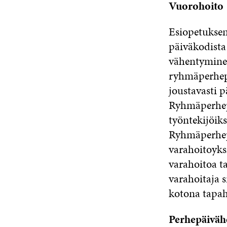
Vuorohoito
Esiopetuksen
päiväkodista
vähentyminen
ryhmäperhepä
joustavasti p
Ryhmäperhepä
työntekijöiks
Ryhmäperhep
varahoitoyks
varahoitoa t
varahoitaja s
kotona tapah
Perhepäiväh