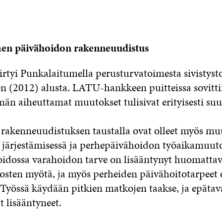
en päivähoidon rakenneuudistus
iirtyi Punkalaitumella perusturvatoimesta sivistyst
 (2012) alusta. LATU-hankkeen puitteissa sovittii
män aiheuttamat muutokset tulisivat erityisesti su
rakenneuudistuksen taustalla ovat olleet myös mu
 järjestämisessä ja perhepäivähoidon työaikamuuto
idossa varahoidon tarve on lisääntynyt huomattav
sten myötä, ja myös perheiden päivähoitotarpeet 
Työssä käydään pitkien matkojen taakse, ja epätava
t lisääntyneet.