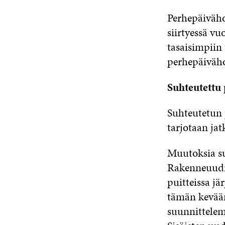
Perhepäiväho
siirtyessä v
tasaisimpiin 
perhepäiväho
Suhteutettu 
Suhteutetun 
tarjotaan jat
Muutoksia s
Rakenneuudi
puitteissa jä
tämän kevään
suunnittelema