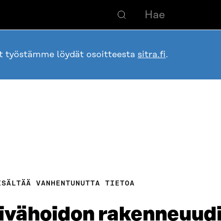
ot työstämme löydät osoitteesta
sitra.fi
.
ISÄLTÄÄ VANHENTUNUTTA TIETOA
ivähoidon rakenneuudi