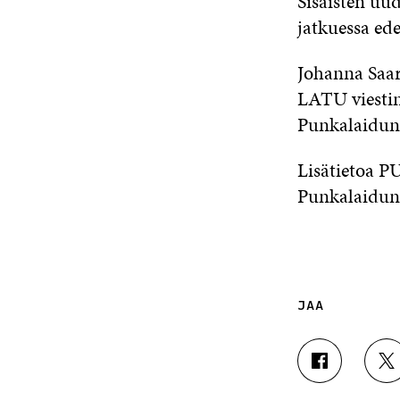
Sisäisten uu
jatkuessa ede
Johanna Saa
LATU viestin
Punkalaidun
Lisätietoa
Punkalaidun
JAA
J
J
A
A