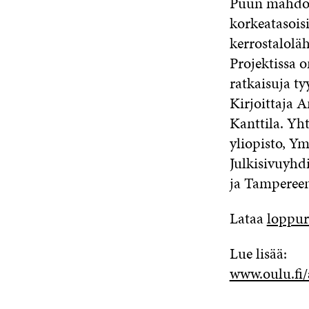
Puun mahdoll
korkeatasoisi
kerrostaloläh
Projektissa o
ratkaisuja ty
Kirjoittaja A
Kanttila. Yh
yliopisto, Y
Julkisivuyhdi
ja Tampereen
Lataa
loppur
Lue lisää:
www.oulu.fi/