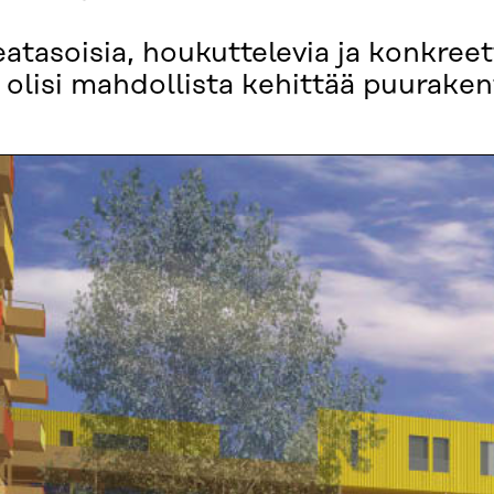
tasoisia, houkuttelevia ja konkreet
ä olisi mahdollista kehittää puurake