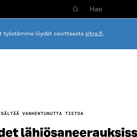
ot työstämme löydät osoitteesta
sitra.fi
.
ISÄLTÄÄ VANHENTUNUTTA TIETOA
et lähiösaneerauksis