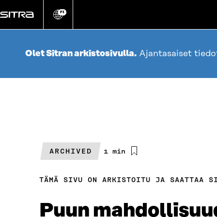
Siirry
suoraan
FI
Vaihda
sivuston
sisältöön
kieli
Olet Sitran arkistosivulla.
Ajantasaiset tied
ARCHIVED
Arvioitu
1 min
lukuaika
TÄMÄ SIVU ON ARKISTOITU JA SAATTAA S
Puun mahdollisuud