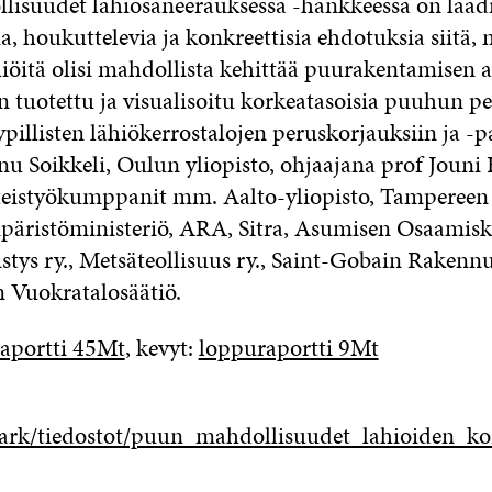
isuudet lähiösaneerauksessa -hankkeessa on laad
a, houkuttelevia ja konkreettisia ehdotuksia siitä, 
iöitä olisi mahdollista kehittää puurakentamisen a
n tuotettu ja visualisoitu korkeatasoisia puuhun p
ypillisten lähiökerrostalojen peruskorjauksiin ja -
nu Soikkeli, Oulun yliopisto, ohjaajana prof Jouni 
teistyökumppanit mm. Aalto-yliopisto, Tampereen 
mpäristöministeriö, ARA, Sitra, Asumisen Osaamisk
stys ry., Metsäteollisuus ry., Saint-Gobain Rakenn
 Vuokratalosäätiö.
aportti 45Mt
, kevyt:
loppuraportti 9Mt
ark/tiedostot/puun_mahdollisuudet_lahioiden_ko