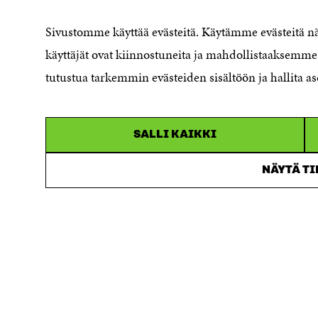
Ilmoituskanava
Saavutettavuusseloste
Sivustomme käyttää evästeitä. Käytämme evästeitä 
Asiakirjajulkisuuskuvaus
käyttäjät ovat kiinnostuneita ja mahdollistaaksemme 
Sitran digitaalinen viestintä ja
tutustua tarkemmin evästeiden sisältöön ja hallita as
verkkopalvelut
SALLI KAIKKI
NÄYTÄ T