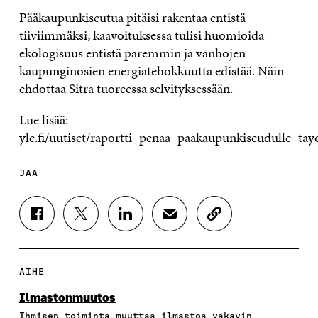
Pääkaupunkiseutua pitäisi rakentaa entistä
tiiviimmäksi, kaavoituksessa tulisi huomioida
ekologisuus entistä paremmin ja vanhojen
kaupunginosien energiatehokkuutta edistää. Näin
ehdottaa Sitra tuoreessa selvityksessään.
Lue lisää:
yle.fi/uutiset/raportti_penaa_paakaupunkiseudulle_ta
JAA
J
J
J
J
K
A
A
A
A
O
A
A
A
A
P
F
T
L
S
I
A
W
I
Ä
O
AIHE
C
I
N
H
I
E
T
K
K
A
Ilmastonmuutos
B
T
E
Ö
R
Ihmisen toiminta muuttaa ilmastoa vakavin