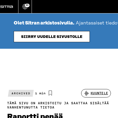
Siirry
FI
suoraan
Vaihda
sivuston
sisältöön
kieli
Olet Sitran arkistosivulla.
Ajantasaiset tied
SIIRRY UUDELLE SIVUSTOLLE
Arvioitu
1 min
KUUNTELE
ARCHIVED
lukuaika
TÄMÄ SIVU ON ARKISTOITU JA SAATTAA SISÄLTÄÄ
VANHENTUNUTTA TIETOA
Raportti penää