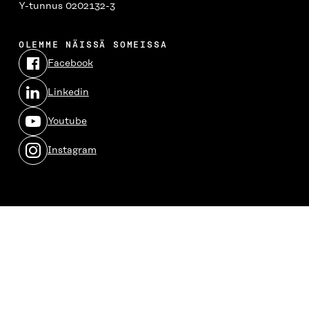
Y-tunnus 0202132-3
OLEMME NÄISSÄ SOMEISSA
Facebook
Avautuu
uudessa
Linkedin
ikkunassa
Avautuu
uudessa
Youtube
ikkunassa
Avautuu
uudessa
Instagram
ikkunassa
Avautuu
uudessa
ikkunassa