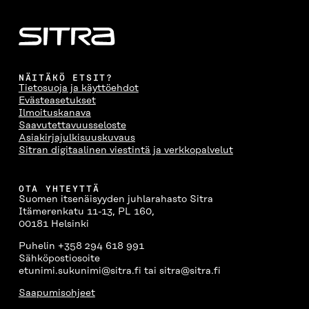
N
A
N
U
A
S
A
N
S
S
S
A
S
A
S
S
A
A
S
A
NÄITÄKÖ ETSIT?
Tietosuoja ja käyttöehdot
Evästeasetukset
Ilmoituskanava
Saavutettavuusseloste
Asiakirjajulkisuuskuvaus
Sitran digitaalinen viestintä ja verkkopalvelut
OTA YHTEYTTÄ
Suomen itsenäisyyden juhlarahasto Sitra
Itämerenkatu 11-13, PL 160,
00181 Helsinki
Puhelin +358 294 618 991
Sähköpostiosoite
etunimi.sukunimi@sitra.fi tai sitra@sitra.fi
Saapumisohjeet