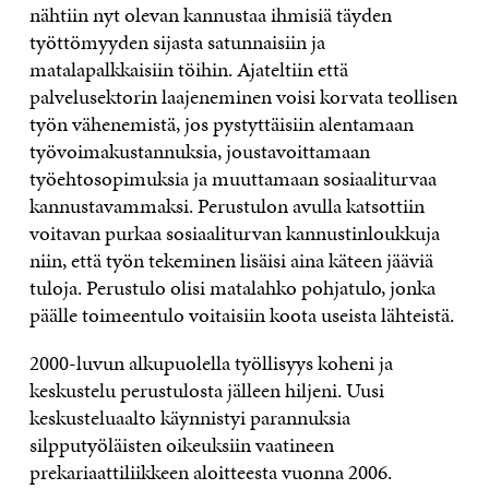
nähtiin nyt olevan kannustaa ihmisiä täyden
työttömyyden sijasta satunnaisiin ja
matalapalkkaisiin töihin. Ajateltiin että
palvelusektorin laajeneminen voisi korvata teollisen
työn vähenemistä, jos pystyttäisiin alentamaan
työvoimakustannuksia, joustavoittamaan
työehtosopimuksia ja muuttamaan sosiaaliturvaa
kannustavammaksi. Perustulon avulla katsottiin
voitavan purkaa sosiaaliturvan kannustinloukkuja
niin, että työn tekeminen lisäisi aina käteen jääviä
tuloja. Perustulo olisi matalahko pohjatulo, jonka
päälle toimeentulo voitaisiin koota useista lähteistä.
2000-luvun alkupuolella työllisyys koheni ja
keskustelu perustulosta jälleen hiljeni. Uusi
keskusteluaalto käynnistyi parannuksia
silpputyöläisten oikeuksiin vaatineen
prekariaattiliikkeen aloitteesta vuonna 2006.