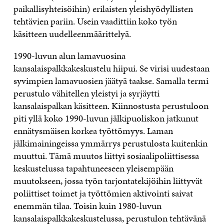
paikallisyhteisöihin) erilaisten yleishyödyllisten
tehtävien pariin. Usein vaadittiin koko työn
käsitteen uudelleenmäärittelyä.
1990-luvun alun lamavuosina
kansalaispalkkakeskustelu hiipui. Se virisi uudestaan
syvimpien lamavuosien jäätyä taakse. Samalla termi
perustulo vähitellen yleistyi ja syrjäytti
kansalaispalkan käsitteen. Kiinnostusta perustuloon
piti yllä koko 1990-luvun jälkipuoliskon jatkunut
ennätysmäisen korkea työttömyys. Laman
jälkimainingeissa ymmärrys perustulosta kuitenkin
muuttui. Tämä muutos liittyi sosiaalipoliittisessa
keskustelussa tapahtuneeseen yleisempään
muutokseen, jossa työn tarjontatekijöihin liittyvät
poliittiset toimet ja työttömien aktivointi saivat
enemmän tilaa. Toisin kuin 1980-luvun
kansalaispalkkakeskustelussa, perustulon tehtävänä