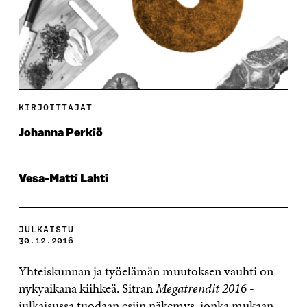
KIRJOITTAJAT
Johanna Perkiö
Vesa-Matti Lahti
JULKAISTU
30.12.2016
Yhteiskunnan ja työelämän muutoksen vauhti on
nykyaikana kiihkeä. Sitran
Megatrendit 2016
-
julkaisussa tuodaan esiin näkemys, jonka mukaan