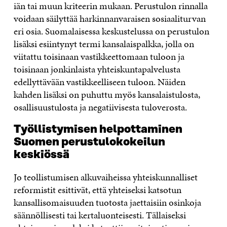
iän tai muun kriteerin mukaan. Perustulon rinnalla
voidaan säilyttää harkinnanvaraisen sosiaaliturvan
eri osia. Suomalaisessa keskustelussa on perustulon
lisäksi esiintynyt termi kansalaispalkka, jolla on
viitattu toisinaan vastikkeettomaan tuloon ja
toisinaan jonkinlaista yhteiskuntapalvelusta
edellyttävään vastikkeelliseen tuloon. Näiden
kahden lisäksi on puhuttu myös kansalaistulosta,
osallisuustulosta ja negatiivisesta tuloverosta.
Työllistymisen helpottaminen
Suomen perustulokokeilun
keskiössä
Jo teollistumisen alkuvaiheissa yhteiskunnalliset
reformistit esittivät, että yhteiseksi katsotun
kansallisomaisuuden tuotosta jaettaisiin osinkoja
säännöllisesti tai kertaluonteisesti. Tällaiseksi