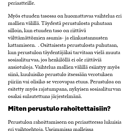
periaatteille.
Myös etuuden tasossa on huomattavaa vaihtelua eri
mallien välillä. Täydestä perustulosta puhutaan
silloin, kun etuuden taso on riittävä
välttämättömien asumis- ja elinkustannusten
kattamiseen. . Osittaisesta perustulosta puhutaan,
kun perustulon täydentäjäksi tarvitaan vielä muuta
sosiaaliturvaa, jos henkilöllä ei ole riittäviä
ansiotuloja. Vaihtelua mallien välillä esiintyy myös
siinä, kuuluisiko perustulo itsessään verotuksen
piiriin vai olisiko se verovapaa etuus. Perustuloa on
esitetty myös rajatumpana, nykyisen sosiaaliturvan
osaksi sulautettuna järjestelmänä.
Miten perustulo rahoitettaisiin?
Perustulon rahoittamiseen on periaatteessa lukuisia
eri vaihtoehtoja. Useimmissa malleissa