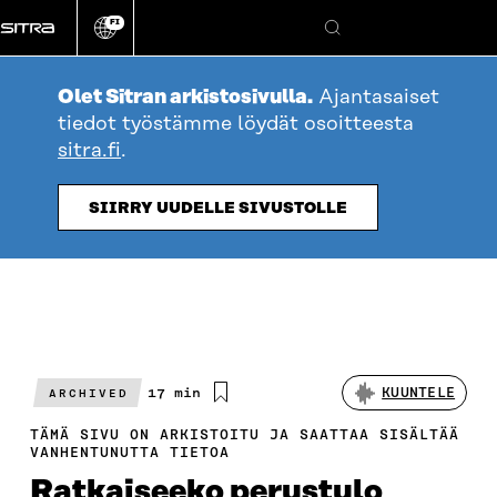
Siirry
FI
suoraan
Vaihda
Hae
sivuston
sisältöön
kieli
Olet Sitran arkistosivulla.
Ajantasaiset
tiedot työstämme löydät osoitteesta
sitra.fi
.
SIIRRY UUDELLE SIVUSTOLLE
Arvioitu
17 min
KUUNTELE
ARCHIVED
lukuaika
TÄMÄ SIVU ON ARKISTOITU JA SAATTAA SISÄLTÄÄ
VANHENTUNUTTA TIETOA
Ratkaiseeko perustulo