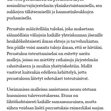
sosiaaliturvajärjestelmän yksinkertaistamisella, sen
aukkojen tilkitsemisellä ja kannustinloukkujen
purkamisella.
Perustulo määritellään tuloksi, joka maksetaan
säännöllisin väliajoin kaikille yhteiskunnan jäsenille
henkilökohtaisesti ilman ehtoja ja tarveharkintaa.
Sen päälle voisi ansaita tuloja ilman, että se häviäisi.
Perustulon toteuttamiseksi on esitetty useita
malleja, joissa on mietitty ratkaisuja järjestelmän
rahoitukseen ja muihin yksityiskohtiin. Mallit
vaativat kuitenkin edelleen kehittelyä, jotta
perustuloon liitetyt odotukset toteutuisivat.
Useimmissa malleissa ansiotason nousu otetaan
huomioon tuloverotuksessa. Etuus on
lähtökohtaisesti kaikille samansuuruinen, mutta
siihen voidaan lisätä porrastuksia esimerkiksi saajan