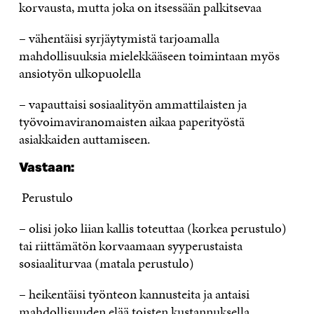
korvausta, mutta joka on itsessään palkitsevaa
– vähentäisi syrjäytymistä tarjoamalla
mahdollisuuksia mielekkääseen toimintaan myös
ansiotyön ulkopuolella
– vapauttaisi sosiaalityön ammattilaisten ja
työvoimaviranomaisten aikaa paperityöstä
asiakkaiden auttamiseen.
Vastaan:
Perustulo
– olisi joko liian kallis toteuttaa (korkea perustulo)
tai riittämätön korvaamaan syyperustaista
sosiaaliturvaa (matala perustulo)
– heikentäisi työnteon kannusteita ja antaisi
mahdollisuuden elää toisten kustannuksella