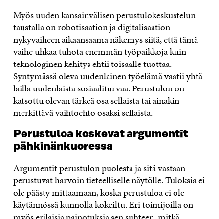
Myös uuden kansainvälisen perustulokeskustelun
taustalla on robotisaation ja digitalisaation
nykyvaiheen aikaansaama näkemys siitä, että tämä
vaihe uhkaa tuhota enemmän työpaikkoja kuin
teknologinen kehitys ehtii toisaalle tuottaa.
Syntymässä oleva uudenlainen työelämä vaatii yhtä
lailla uudenlaista sosiaaliturvaa. Perustulon on
katsottu olevan tärkeä osa sellaista tai ainakin
merkittävä vaihtoehto osaksi sellaista.
Perustuloa koskevat argumentit
pähkinänkuoressa
Argumentit perustulon puolesta ja sitä vastaan
perustuvat harvoin tieteelliselle näytölle. Tuloksia ei
ole päästy mittaamaan, koska perustuloa ei ole
käytännössä kunnolla kokeiltu. Eri toimijoilla on
myös erilaisia painotuksia sen suhteen, mitkä