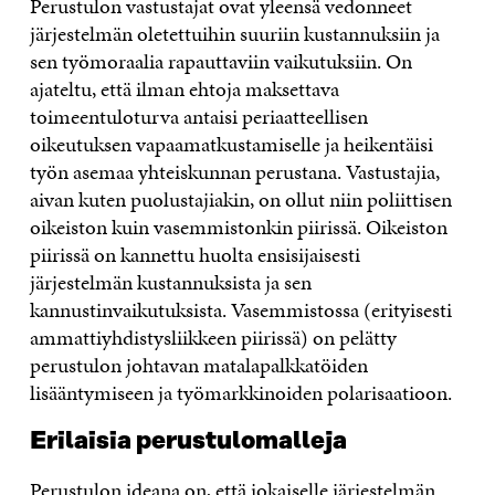
Perustulon vastustajat ovat yleensä vedonneet
järjestelmän oletettuihin suuriin kustannuksiin ja
sen työmoraalia rapauttaviin vaikutuksiin. On
ajateltu, että ilman ehtoja maksettava
toimeentuloturva antaisi periaatteellisen
oikeutuksen vapaamatkustamiselle ja heikentäisi
työn asemaa yhteiskunnan perustana. Vastustajia,
aivan kuten puolustajiakin, on ollut niin poliittisen
oikeiston kuin vasemmistonkin piirissä. Oikeiston
piirissä on kannettu huolta ensisijaisesti
järjestelmän kustannuksista ja sen
kannustinvaikutuksista. Vasemmistossa (erityisesti
ammattiyhdistysliikkeen piirissä) on pelätty
perustulon johtavan matalapalkkatöiden
lisääntymiseen ja työmarkkinoiden polarisaatioon.
Erilaisia perustulomalleja
Perustulon ideana on, että jokaiselle järjestelmän