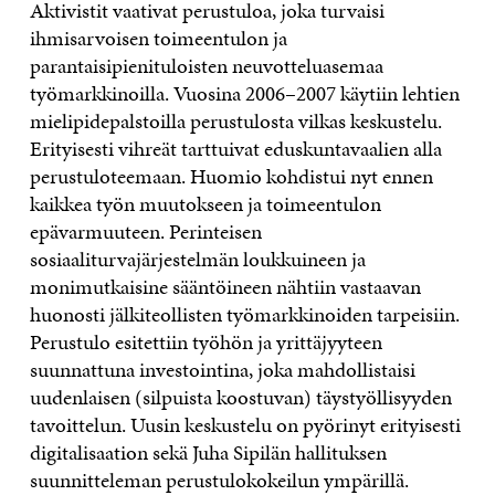
Aktivistit vaativat perustuloa, joka turvaisi
ihmisarvoisen toimeentulon ja
parantaisipienituloisten neuvotteluasemaa
työmarkkinoilla. Vuosina 2006–2007 käytiin lehtien
mielipidepalstoilla perustulosta vilkas keskustelu.
Erityisesti vihreät tarttuivat eduskuntavaalien alla
perustuloteemaan. Huomio kohdistui nyt ennen
kaikkea työn muutokseen ja toimeentulon
epävarmuuteen. Perinteisen
sosiaaliturvajärjestelmän loukkuineen ja
monimutkaisine sääntöineen nähtiin vastaavan
huonosti jälkiteollisten työmarkkinoiden tarpeisiin.
Perustulo esitettiin työhön ja yrittäjyyteen
suunnattuna investointina, joka mahdollistaisi
uudenlaisen (silpuista koostuvan) täystyöllisyyden
tavoittelun. Uusin keskustelu on pyörinyt erityisesti
digitalisaation sekä Juha Sipilän hallituksen
suunnitteleman perustulokokeilun ympärillä.