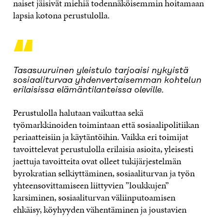
naiset jäisivät miehiä todennäköisemmin hoitamaan
lapsia kotona perustulolla.
“
Tasasuuruinen yleistulo tarjoaisi nykyistä
sosiaaliturvaa yhdenvertaisemman kohtelun
erilaisissa elämäntilanteissa oleville.
Perustulolla halutaan vaikuttaa sekä
työmarkkinoiden toimintaan että sosiaalipolitiikan
periaatteisiin ja käytäntöihin. Vaikka eri toimijat
tavoittelevat perustulolla erilaisia asioita, yleisesti
jaettuja tavoitteita ovat olleet tukijärjestelmän
byrokratian selkiyttäminen, sosiaaliturvan ja työn
yhteensovittamiseen liittyvien ”loukkujen”
karsiminen, sosiaaliturvan väliinputoamisen
ehkäisy, köyhyyden vähentäminen ja joustavien