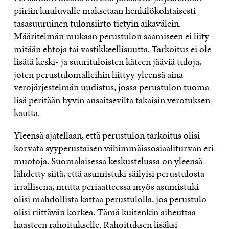
piiriin kuuluvalle maksetaan henkilökohtaisesti
tasasuuruinen tulonsiirto tietyin aikavälein.
Määritelmän mukaan perustulon saamiseen ei liity
mitään ehtoja tai vastikkeellisuutta. Tarkoitus ei ole
lisätä keski- ja suurituloisten käteen jääviä tuloja,
joten perustulomalleihin liittyy yleensä aina
verojärjestelmän uudistus, jossa perustulon tuoma
lisä peritään hyvin ansaitsevilta takaisin verotuksen
kautta.
Yleensä ajatellaan, että perustulon tarkoitus olisi
korvata syyperustaisen vähimmäissosiaaliturvan eri
muotoja. Suomalaisessa keskustelussa on yleensä
lähdetty siitä, että asumistuki säilyisi perustulosta
irrallisena, mutta periaatteessa myös asumistuki
olisi mahdollista kattaa perustulolla, jos perustulo
olisi riittävän korkea. Tämä kuitenkin aiheuttaa
haasteen rahoitukselle. Rahoituksen lisäksi