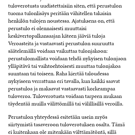
tuloverotusta uudistettaisiin siten, että perustulon
tuoma tulonlisäys peritään vähitellen takaisin
henkilön tulojen noustessa. Ajatuksena on, että
perustulo ei olennaisesti muuttaisi
keskivertopalkansaajan käteen jääviä tuloja
Veroasteita ja vastaavasti perustulon suuruutta
säätelemällä voidaan vaikuttaa tulonjakoon:
perustulomallista voidaan tehdä nykyisen tulonjaon
ylläpitävä tai vaihtoehtoisesti muuttaa tulonjakoa
suuntaan tai toiseen. Raha kiertää taloudessa
nykyiseen verrattuna eri tavalla, kun kaikki saavat
perustuloa ja maksavat vastaavasti korkeampaa
tuloveroa. Tuloverotusta voidaan tarpeen mukaan
täydentää muilla välittömillä tai välillisillä veroilla.
Perustulon yhteydessä esitetään usein myös
siirtymistä tasaveroon tuloverotuksen osalta. Tämä
ei kuitenkaan ole mitenkään välttämätöntä, sillä