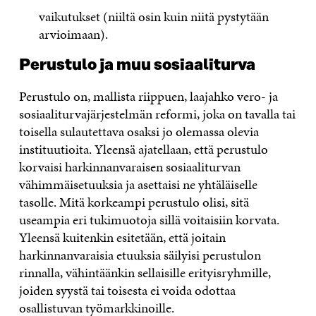
vaikutukset (niiltä osin kuin niitä pystytään
arvioimaan).
Perustulo ja muu sosiaaliturva
Perustulo on, mallista riippuen, laajahko vero- ja
sosiaaliturvajärjestelmän reformi, joka on tavalla tai
toisella sulautettava osaksi jo olemassa olevia
instituutioita. Yleensä ajatellaan, että perustulo
korvaisi harkinnanvaraisen sosiaaliturvan
vähimmäisetuuksia ja asettaisi ne yhtäläiselle
tasolle. Mitä korkeampi perustulo olisi, sitä
useampia eri tukimuotoja sillä voitaisiin korvata.
Yleensä kuitenkin esitetään, että joitain
harkinnanvaraisia etuuksia säilyisi perustulon
rinnalla, vähintäänkin sellaisille erityisryhmille,
joiden syystä tai toisesta ei voida odottaa
osallistuvan työmarkkinoille.