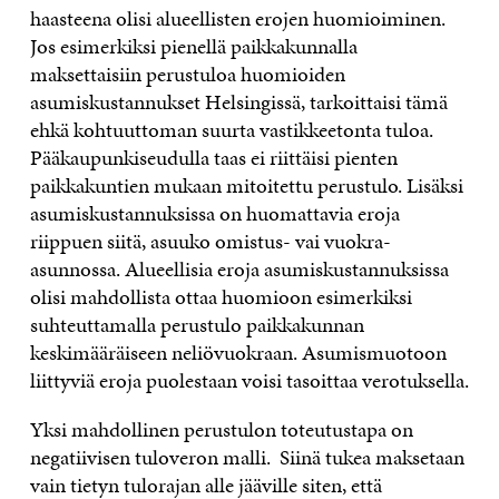
haasteena olisi alueellisten erojen huomioiminen.
Jos esimerkiksi pienellä paikkakunnalla
maksettaisiin perustuloa huomioiden
asumiskustannukset Helsingissä, tarkoittaisi tämä
ehkä kohtuuttoman suurta vastikkeetonta tuloa.
Pääkaupunkiseudulla taas ei riittäisi pienten
paikkakuntien mukaan mitoitettu perustulo. Lisäksi
asumiskustannuksissa on huomattavia eroja
riippuen siitä, asuuko omistus- vai vuokra-
asunnossa. Alueellisia eroja asumiskustannuksissa
olisi mahdollista ottaa huomioon esimerkiksi
suhteuttamalla perustulo paikkakunnan
keskimääräiseen neliövuokraan. Asumismuotoon
liittyviä eroja puolestaan voisi tasoittaa verotuksella.
Yksi mahdollinen perustulon toteutustapa on
negatiivisen tuloveron malli. Siinä tukea maksetaan
vain tietyn tulorajan alle jääville siten, että