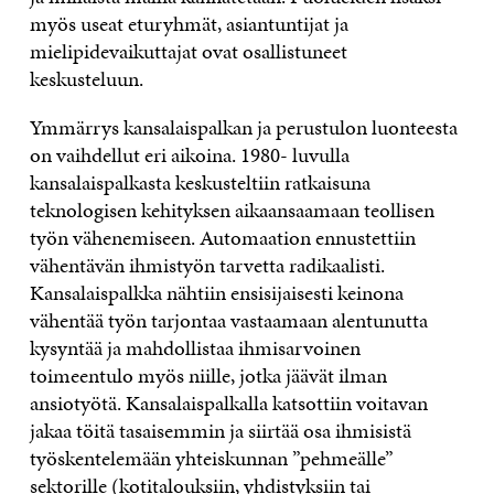
myös useat eturyhmät, asiantuntijat ja
mielipidevaikuttajat ovat osallistuneet
keskusteluun.
Ymmärrys kansalaispalkan ja perustulon luonteesta
on vaihdellut eri aikoina. 1980- luvulla
kansalaispalkasta keskusteltiin ratkaisuna
teknologisen kehityksen aikaansaamaan teollisen
työn vähenemiseen. Automaation ennustettiin
vähentävän ihmistyön tarvetta radikaalisti.
Kansalaispalkka nähtiin ensisijaisesti keinona
vähentää työn tarjontaa vastaamaan alentunutta
kysyntää ja mahdollistaa ihmisarvoinen
toimeentulo myös niille, jotka jäävät ilman
ansiotyötä. Kansalaispalkalla katsottiin voitavan
jakaa töitä tasaisemmin ja siirtää osa ihmisistä
työskentelemään yhteiskunnan ”pehmeälle”
sektorille (kotitalouksiin, yhdistyksiin tai