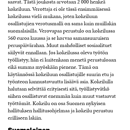
saavat. Tästä joukosta arvotaan 2 000 henkeä
kokeiluun. Verottaja ei ole tässä ensimmäisessä
kokeilussa vielä mukana, joten kokeiluun
osallistujien verotusmalli on sama kuin muillakin
suomalaisilla. Verovapaa perustulo on kokeilussa
560 euroa kuussa ja se korvaa samansuuruisen
peruspäivärahan. Muut mahdolliset sosiaalituet
säilyvät ennallaan. Jos kokeilussa oleva työtön
työllistyy, hän ei kuitenkaan menetä perustuloaan
eikä summa myöskään pienene. Tämä on
käytännössä kokeiluun osallistujille suurin etu ja
työnteon kannustavuutta lisäävä asia. Kokeilulla
halutaan selvittää erityisesti sitä, työllistyvätkö
siihen osallistuvat enemmän kuin muut vastaavat
työttömät. Kokeilu on osa Suomen nykyisen
hallituksen hallitusohjelmaa ja kokeilu perustuu
erilliseen lakiin.