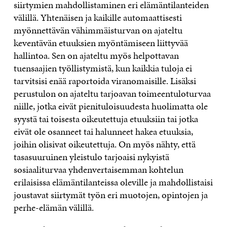
siirtymien mahdollistaminen eri elämäntilanteiden
välillä. Yhtenäisen ja kaikille automaattisesti
myönnettävän vähimmäisturvan on ajateltu
keventävän etuuksien myöntämiseen liittyvää
hallintoa. Sen on ajateltu myös helpottavan
tuensaajien työllistymistä, kun kaikkia tuloja ei
tarvitsisi enää raportoida viranomaisille. Lisäksi
perustulon on ajateltu tarjoavan toimeentuloturvaa
niille, jotka eivät pienituloisuudesta huolimatta ole
syystä tai toisesta oikeutettuja etuuksiin tai jotka
eivät ole osanneet tai halunneet hakea etuuksia,
joihin olisivat oikeutettuja. On myös nähty, että
tasasuuruinen yleistulo tarjoaisi nykyistä
sosiaaliturvaa yhdenvertaisemman kohtelun
erilaisissa elämäntilanteissa oleville ja mahdollistaisi
joustavat siirtymät työn eri muotojen, opintojen ja
perhe-elämän välillä.