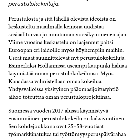
perustulokokeiluja.
Perustulosta ja sitä lähellä olevista ideoista on
keskusteltu maailmalla keinona uudistaa
sosiaaliturvaa jo muutaman vuosikymmenen ajan.
Viime vuosina keskustelu on laajennut paitsi
Euroopan eri laidoille myös köyhempiin maihin.
Useat maat suunnittelevat nyt perustulokokeiluja.
Esimerkiksi Hollannissa useampi kaupunki haluaa
käynnistää oman perustulokokeilunsa. Myös
Kanadassa valmistellaan omaa kokeilua.
Yhdysvalloissa yksityinen pääomasijoitusyhtiö
aikoo toteuttaa oman perustuloprojektinsa.
Suomessa vuoden 2017 alussa käynnistyvä
ensimmäinen perustulokokeilu on kaksivuotinen.
Sen kohdejoukkona ovat 25–58-vuotiaat
työmarkkinatukea tai työttömyysperuspäivärahaa