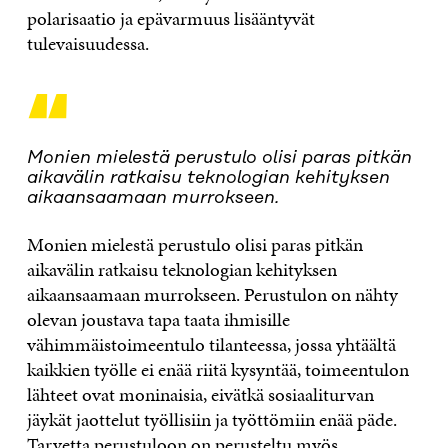
polarisaatio ja epävarmuus lisääntyvät
tulevaisuudessa.
“
Monien mielestä perustulo olisi paras pitkän
aikavälin ratkaisu teknologian kehityksen
aikaansaamaan murrokseen.
Monien mielestä perustulo olisi paras pitkän
aikavälin ratkaisu teknologian kehityksen
aikaansaamaan murrokseen. Perustulon on nähty
olevan joustava tapa taata ihmisille
vähimmäistoimeentulo tilanteessa, jossa yhtäältä
kaikkien työlle ei enää riitä kysyntää, toimeentulon
lähteet ovat moninaisia, eivätkä sosiaaliturvan
jäykät jaottelut työllisiin ja työttömiin enää päde.
Tarvetta perustuloon on perusteltu myös