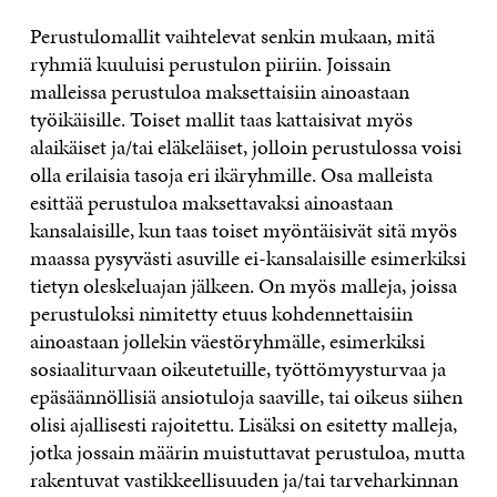
Perustulomallit vaihtelevat senkin mukaan, mitä
ryhmiä kuuluisi perustulon piiriin. Joissain
malleissa perustuloa maksettaisiin ainoastaan
työikäisille. Toiset mallit taas kattaisivat myös
alaikäiset ja/tai eläkeläiset, jolloin perustulossa voisi
olla erilaisia tasoja eri ikäryhmille. Osa malleista
esittää perustuloa maksettavaksi ainoastaan
kansalaisille, kun taas toiset myöntäisivät sitä myös
maassa pysyvästi asuville ei-kansalaisille esimerkiksi
tietyn oleskeluajan jälkeen. On myös malleja, joissa
perustuloksi nimitetty etuus kohdennettaisiin
ainoastaan jollekin väestöryhmälle, esimerkiksi
sosiaaliturvaan oikeutetuille, työttömyysturvaa ja
epäsäännöllisiä ansiotuloja saaville, tai oikeus siihen
olisi ajallisesti rajoitettu. Lisäksi on esitetty malleja,
jotka jossain määrin muistuttavat perustuloa, mutta
rakentuvat vastikkeellisuuden ja/tai tarveharkinnan