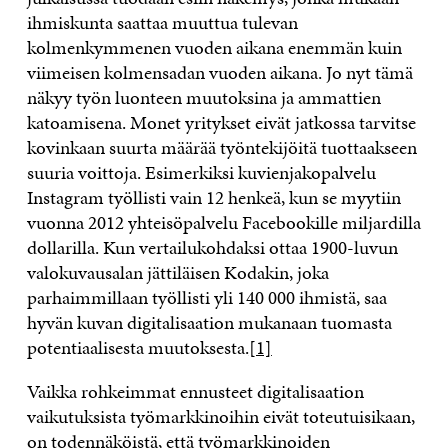
ihmiskunta saattaa muuttua tulevan
kolmenkymmenen vuoden aikana enemmän kuin
viimeisen kolmensadan vuoden aikana. Jo nyt tämä
näkyy työn luonteen muutoksina ja ammattien
katoamisena. Monet yritykset eivät jatkossa tarvitse
kovinkaan suurta määrää työntekijöitä tuottaakseen
suuria voittoja. Esimerkiksi kuvienjakopalvelu
Instagram työllisti vain 12 henkeä, kun se myytiin
vuonna 2012 yhteisöpalvelu Facebookille miljardilla
dollarilla. Kun vertailukohdaksi ottaa 1900-luvun
valokuvausalan jättiläisen Kodakin, joka
parhaimmillaan työllisti yli 140 000 ihmistä, saa
hyvän kuvan digitalisaation mukanaan tuomasta
potentiaalisesta muutoksesta.
[1]
Vaikka rohkeimmat ennusteet digitalisaation
vaikutuksista työmarkkinoihin eivät toteutuisikaan,
on todennäköistä, että työmarkkinoiden