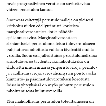
myös progressiivinen verotus on sovitettavissa
yhteen perustulon kanssa.
Suomessa esitettyjä perustulomalleja on yleisesti
kritisoitu niiden edellyttämistä korkeista
marginaaliveroasteista, jotka nähdään
epäkannustavina. Marginaaliveroasteen
alentamiseksi perustulomalleissa tuloverotukseen
pohjautuvaa rahoitusta voidaan täydentää muilla
veroilla. Suomessa julkaistuissa perustulomalleissa
ansiotuloveroa täydentäväksi rahoitukseksi on
ehdotettu muun muassa ympäristöveroja, perintö-
ja varallisuusveroja, verovähennysten poistoa sekä
kiinteistö- ja pääomatuloverotuksen korotusta.
Joissain yhteyksissä on myös puhuttu perustulon
rahoittamisesta kulutusveroilla.
Yksi mahdollisuus perustulon toteuttamiseen on