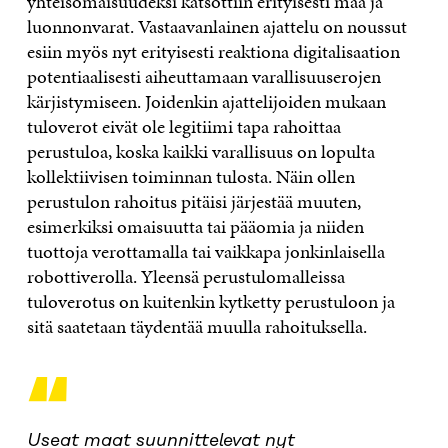
yhteisomaisuudeksi katsottiin erityisesti maa ja
luonnonvarat. Vastaavanlainen ajattelu on noussut
esiin myös nyt erityisesti reaktiona digitalisaation
potentiaalisesti aiheuttamaan varallisuuserojen
kärjistymiseen. Joidenkin ajattelijoiden mukaan
tuloverot eivät ole legitiimi tapa rahoittaa
perustuloa, koska kaikki varallisuus on lopulta
kollektiivisen toiminnan tulosta. Näin ollen
perustulon rahoitus pitäisi järjestää muuten,
esimerkiksi omaisuutta tai pääomia ja niiden
tuottoja verottamalla tai vaikkapa jonkinlaisella
robottiverolla. Yleensä perustulomalleissa
tuloverotus on kuitenkin kytketty perustuloon ja
sitä saatetaan täydentää muulla rahoituksella.
“
Useat maat suunnittelevat nyt