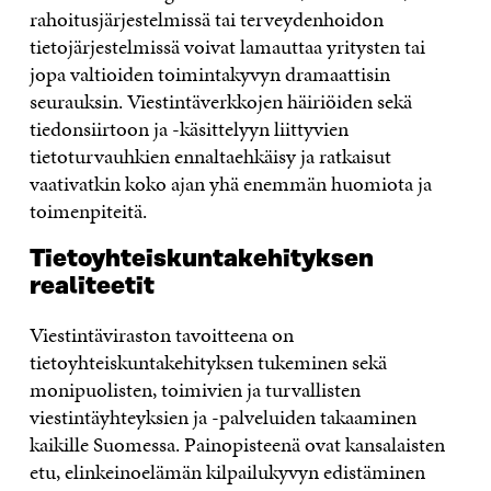
rahoitusjärjestelmissä tai terveydenhoidon
tietojärjestelmissä voivat lamauttaa yritysten tai
jopa valtioiden toimintakyvyn dramaattisin
seurauksin. Viestintäverkkojen häiriöiden sekä
tiedonsiirtoon ja -käsittelyyn liittyvien
tietoturvauhkien ennaltaehkäisy ja ratkaisut
vaativatkin koko ajan yhä enemmän huomiota ja
toimenpiteitä.
Tietoyhteiskuntakehityksen
realiteetit
Viestintäviraston tavoitteena on
tietoyhteiskuntakehityksen tukeminen sekä
monipuolisten, toimivien ja turvallisten
viestintäyhteyksien ja -palveluiden takaaminen
kaikille Suomessa. Painopisteenä ovat kansalaisten
etu, elinkeinoelämän kilpailukyvyn edistäminen