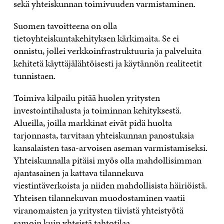
sekä yhteiskunnan toimivuuden varmistaminen.
Suomen tavoitteena on olla
tietoyhteiskuntakehityksen kärkimaita. Se ei
onnistu, jollei verkkoinfrastruktuuria ja palveluita
kehitetä käyttäjälähtöisesti ja käytännön realiteetit
tunnistaen.
Toimiva kilpailu pitää huolen yritysten
investointihalusta ja toiminnan kehityksestä.
Alueilla, joilla markkinat eivät pidä huolta
tarjonnasta, tarvitaan yhteiskunnan panostuksia
kansalaisten tasa-arvoisen aseman varmistamiseksi.
Yhteiskunnalla pitäisi myös olla mahdollisimman
ajantasainen ja kattava tilannekuva
viestintäverkoista ja niiden mahdollisista häiriöistä.
Yhteisen tilannekuvan muodostaminen vaatii
viranomaisten ja yritysten tiivistä yhteistyötä
samoin kuin yhteistä tahtotilaa.