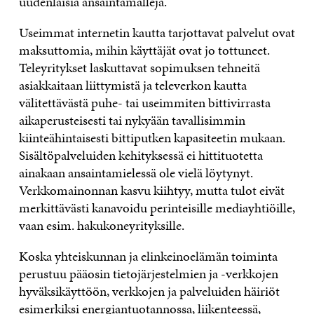
uudenlaisia ansaintamalleja.
Useimmat internetin kautta tarjottavat palvelut ovat
maksuttomia, mihin käyttäjät ovat jo tottuneet.
Teleyritykset laskuttavat sopimuksen tehneitä
asiakkaitaan liittymistä ja televerkon kautta
välitettävästä puhe- tai useimmiten bittivirrasta
aikaperusteisesti tai nykyään tavallisimmin
kiinteähintaisesti bittiputken kapasiteetin mukaan.
Sisältöpalveluiden kehityksessä ei hittituotetta
ainakaan ansaintamielessä ole vielä löytynyt.
Verkkomainonnan kasvu kiihtyy, mutta tulot eivät
merkittävästi kanavoidu perinteisille mediayhtiöille,
vaan esim. hakukoneyrityksille.
Koska yhteiskunnan ja elinkeinoelämän toiminta
perustuu pääosin tietojärjestelmien ja -verkkojen
hyväksikäyttöön, verkkojen ja palveluiden häiriöt
esimerkiksi energiantuotannossa, liikenteessä,