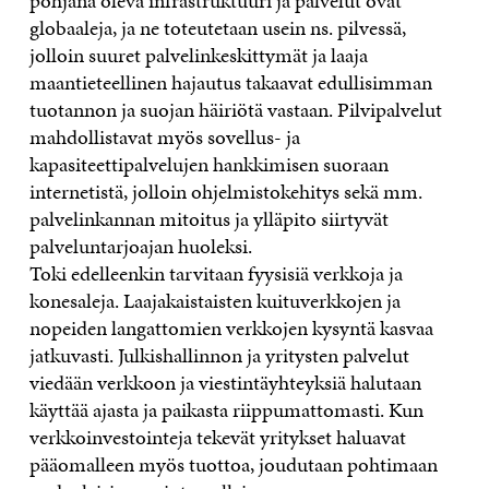
pohjana oleva infrastruktuuri ja palvelut ovat
globaaleja, ja ne toteutetaan usein ns. pilvessä,
jolloin suuret palvelinkeskittymät ja laaja
maantieteellinen hajautus takaavat edullisimman
tuotannon ja suojan häiriötä vastaan. Pilvipalvelut
mahdollistavat myös sovellus- ja
kapasiteettipalvelujen hankkimisen suoraan
internetistä, jolloin ohjelmistokehitys sekä mm.
palvelinkannan mitoitus ja ylläpito siirtyvät
palveluntarjoajan huoleksi.
Toki edelleenkin tarvitaan fyysisiä verkkoja ja
konesaleja. Laajakaistaisten kuituverkkojen ja
nopeiden langattomien verkkojen kysyntä kasvaa
jatkuvasti. Julkishallinnon ja yritysten palvelut
viedään verkkoon ja viestintäyhteyksiä halutaan
käyttää ajasta ja paikasta riippumattomasti. Kun
verkkoinvestointeja tekevät yritykset haluavat
pääomalleen myös tuottoa, joudutaan pohtimaan