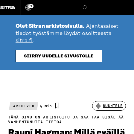
Siirry
FI
suoraan
Vaihda
Hae
sivuston
sisältöön
kieli
Olet Sitran arkistosivulla.
Ajantasaiset
tiedot työstämme löydät osoitteesta
sitra.fi
.
SIIRRY UUDELLE SIVUSTOLLE
Arvioitu
4 min
KUUNTELE
ARCHIVED
lukuaika
TÄMÄ SIVU ON ARKISTOITU JA SAATTAA SISÄLTÄÄ
VANHENTUNUTTA TIETOA
Rauni Hagman: Millä eväillä