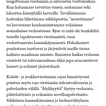
langattoman viestinnän ja internetin voittokulkua.
Kun haluamme tavoittaa toisen, saatamme toki
kilauttaa kännykällä kaverille. Tavallisimmin
kuitenkin lähetämme sähköpostin, ”mesetämme”
tai kerromme kuulumisistamme erilaisissa
sosiaalisissa verkostoissa. Kyse ei enää ole henkilöltä
toiselle tapahtuvasta viestinnästä, vaan
verkottuneesta kanssakäymisestä. Hakukoneet
puolestaan tuottavat ja järjestävät meille tietoa
kaikista maailman asioista. Ihmisten lisäksi verkossa
viestivät tai tulevaisuudessa ehkä jopa seurustelevat
koneet ja erilaiset järjestelmät.
Kohde- ja joukkoviestinnän rajan hämärtyessä
poistuu myös raja viestinnän infrastruktuurin ja
palveluiden välillä. ”Älykkyyttä” löytyy verkoista,
päätelaitteista ja erilaisista sovelluspalveluista.
Sähköisen kanssakäymisen ja tiedonvälityksen