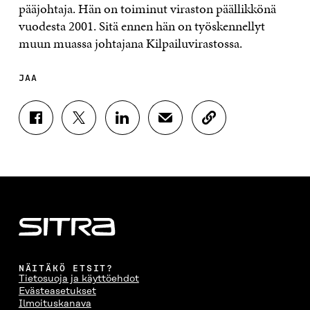
pääjohtaja. Hän on toiminut viraston päällikkönä
vuodesta 2001. Sitä ennen hän on työskennellyt
muun muassa johtajana Kilpailuvirastossa.
JAA
J
J
J
J
K
A
A
A
A
O
A
A
A
A
P
F
T
L
S
I
A
W
I
Ä
O
C
I
N
H
I
E
T
K
K
A
B
T
E
Ö
R
O
E
D
P
T
O
R
I
O
I
K
I
N
S
K
I
S
I
T
K
NÄITÄKÖ ETSIT?
S
S
S
I
E
Tietosuoja ja käyttöehdot
S
Ä
S
L
L
Evästeasetukset
A
A
Ä
L
I
Ilmoituskanava
A
V
A
A
N