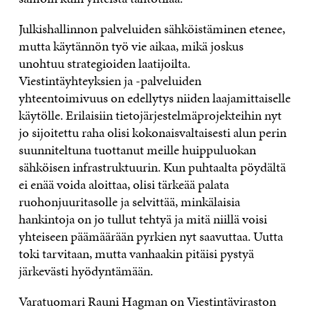
Julkishallinnon palveluiden sähköistäminen etenee,
mutta käytännön työ vie aikaa, mikä joskus
unohtuu strategioiden laatijoilta.
Viestintäyhteyksien ja -palveluiden
yhteentoimivuus on edellytys niiden laajamittaiselle
käytölle. Erilaisiin tietojärjestelmäprojekteihin nyt
jo sijoitettu raha olisi kokonaisvaltaisesti alun perin
suunniteltuna tuottanut meille huippuluokan
sähköisen infrastruktuurin. Kun puhtaalta pöydältä
ei enää voida aloittaa, olisi tärkeää palata
ruohonjuuritasolle ja selvittää, minkälaisia
hankintoja on jo tullut tehtyä ja mitä niillä voisi
yhteiseen päämäärään pyrkien nyt saavuttaa. Uutta
toki tarvitaan, mutta vanhaakin pitäisi pystyä
järkevästi hyödyntämään.
Varatuomari Rauni Hagman on Viestintäviraston