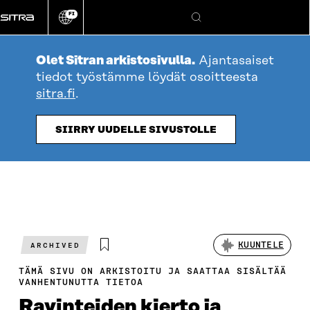
Siirry
FI
suoraan
Vaihda
Hae
sivuston
sisältöön
kieli
Olet Sitran arkistosivulla.
Ajantasaiset
tiedot työstämme löydät osoitteesta
sitra.fi
.
SIIRRY UUDELLE SIVUSTOLLE
KUUNTELE
ARCHIVED
TÄMÄ SIVU ON ARKISTOITU JA SAATTAA SISÄLTÄÄ
VANHENTUNUTTA TIETOA
Ravinteiden kierto ja