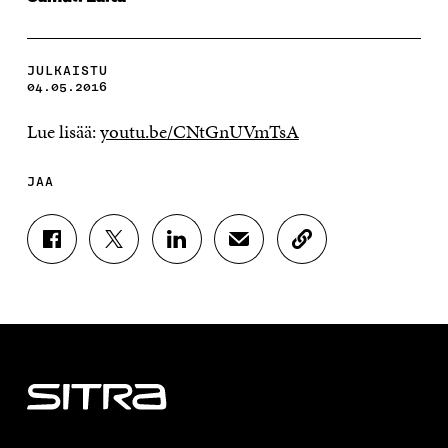
JULKAISTU
04.05.2016
Lue lisää:
youtu.be/CNtGnUVmTsA
JAA
J
J
J
J
K
A
A
A
A
O
A
A
A
A
P
F
T
L
S
I
A
W
I
Ä
O
C
I
N
H
I
E
T
K
K
A
B
T
E
Ö
R
O
E
D
P
T
O
R
I
O
I
K
I
N
S
K
I
S
I
T
K