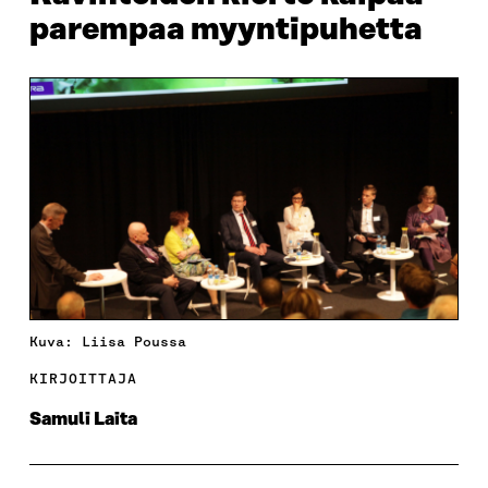
parempaa myyntipuhetta
Kuva: Liisa Poussa
KIRJOITTAJA
Samuli Laita