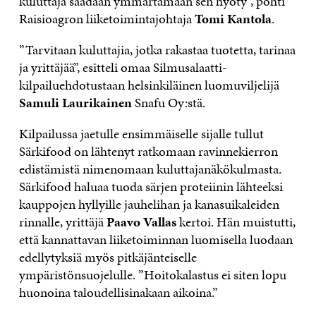
kuluttaja saadaan ymmärtämään sen hyöty”, pohti
Raisioagron liiketoimintajohtaja
Tomi Kantola
.
”Tarvitaan kuluttajia, jotka rakastaa tuotetta, tarinaa
ja yrittäjää”, esitteli omaa Silmusalaatti-
kilpailuehdotustaan helsinkiläinen luomuviljelijä
Samuli Laurikainen
Snafu Oy:stä.
Kilpailussa jaetulle ensimmäiselle sijalle tullut
Särkifood on lähtenyt ratkomaan ravinnekierron
edistämistä nimenomaan kuluttajanäkökulmasta.
Särkifood haluaa tuoda särjen proteiinin lähteeksi
kauppojen hyllyille jauhelihan ja kanasuikaleiden
rinnalle, yrittäjä
Paavo Vallas
kertoi. Hän muistutti,
että kannattavan liiketoiminnan luomisella luodaan
edellytyksiä myös pitkäjänteiselle
ympäristönsuojelulle. ”Hoitokalastus ei siten lopu
huonoina taloudellisinakaan aikoina.”