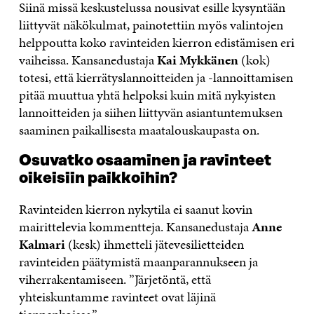
Siinä missä keskustelussa nousivat esille kysyntään
liittyvät näkökulmat, painotettiin myös valintojen
helppoutta koko ravinteiden kierron edistämisen eri
vaiheissa. Kansanedustaja
Kai Mykkänen
(kok)
totesi, että kierrätyslannoitteiden ja -lannoittamisen
pitää muuttua yhtä helpoksi kuin mitä nykyisten
lannoitteiden ja siihen liittyvän asiantuntemuksen
saaminen paikallisesta maatalouskaupasta on.
Osuvatko osaaminen ja ravinteet
oikeisiin paikkoihin?
Ravinteiden kierron nykytila ei saanut kovin
mairittelevia kommentteja. Kansanedustaja
Anne
Kalmari
(kesk) ihmetteli jätevesilietteiden
ravinteiden päätymistä maanparannukseen ja
viherrakentamiseen. ”Järjetöntä, että
yhteiskuntamme ravinteet ovat läjinä