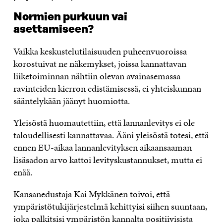
Normien purkuun vai
asettamiseen?
Vaikka keskustelutilaisuuden puheenvuoroissa
korostuivat ne näkemykset, joissa kannattavan
liiketoiminnan nähtiin olevan avainasemassa
ravinteiden kierron edistämisessä, ei yhteiskunnan
sääntelykään jäänyt huomiotta.
Yleisöstä huomautettiin, että lannanlevitys ei ole
taloudellisesti kannattavaa. Ääni yleisöstä totesi, että
ennen EU-aikaa lannanlevityksen aikaansaaman
lisäsadon arvo kattoi levityskustannukset, mutta ei
enää.
Kansanedustaja Kai Mykkänen toivoi, että
ympäristötukijärjestelmä kehittyisi siihen suuntaan,
joka palkitsisi ympäristön kannalta positiivisista