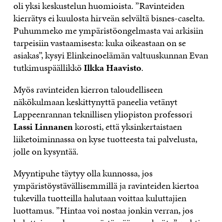
oli yksi keskustelun huomioista. ”Ravinteiden
kierrätys ei kuulosta hirveän selvältä bisnes-caselta.
Puhummeko me ympäristöongelmasta vai arkisiin
tarpeisiin vastaamisesta: kuka oikeastaan on se
asiakas”, kysyi Elinkeinoelämän valtuuskunnan Evan
tutkimuspäällikkö
Ilkka Haavisto
.
Myös ravinteiden kierron taloudelliseen
näkökulmaan keskittynyttä paneelia vetänyt
Lappeenrannan teknillisen yliopiston professori
Lassi Linnanen
korosti, että yksinkertaistaen
liiketoiminnassa on kyse tuotteesta tai palvelusta,
jolle on kysyntää.
Myyntipuhe täytyy olla kunnossa, jos
ympäristöystävällisemmillä ja ravinteiden kiertoa
tukevilla tuotteilla halutaan voittaa kuluttajien
luottamus. ”Hintaa voi nostaa jonkin verran, jos