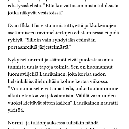
edistysaskelista. ”Että korvattaisiin niistä tuloksista
jotka näkyvät vesistöissä.”
Evan Ilkka Haavisto muistutti, että pakkokeinojen
asettamiseen ravinnekiertojen edistämisessä ei pidä
ryhtyä. ”Silloin vain ryhdytään etsimään
porsaanreikiä järjestelmästä.”
Nykyiset normit ja säännöt eivät puolestaan aina
tunnista uusia tapoja toimia. Sen on huomannut
luomuviljelijä Laurikainen, joka korjaa sadon
helsinkiläisviljelmiltään kolme kertaa viikossa.
”Viranomaiset eivät aina tiedä, onko tuotantomme
alkutuotantoa vai jalostamista. Välillä varmuuden
vuoksi kieltävät sitten kaiken”, Laurikainen nauratti
yleisöä.
Normi- ja tukiohjauksessa tulisikin nähdä