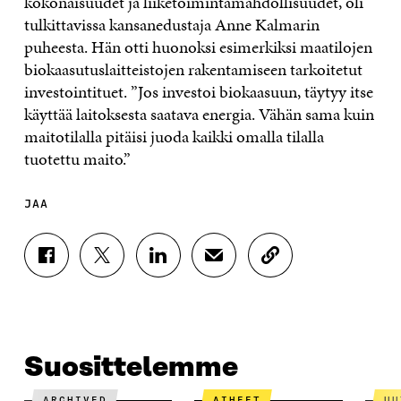
kokonaisuudet ja liiketoimintamahdollisuudet, oli
tulkittavissa kansanedustaja Anne Kalmarin
puheesta. Hän otti huonoksi esimerkiksi maatilojen
biokaasutuslaitteistojen rakentamiseen tarkoitetut
investointituet. ”Jos investoi biokaasuun, täytyy itse
käyttää laitoksesta saatava energia. Vähän sama kuin
maitotilalla pitäisi juoda kaikki omalla tilalla
tuotettu maito.”
JAA
J
J
J
J
K
A
A
A
A
O
A
A
A
A
P
F
T
L
S
I
A
W
I
Ä
O
C
I
N
H
I
E
T
K
K
A
Suosittelemme
B
T
E
Ö
R
O
E
D
P
T
ARCHIVED
AIHEET
U