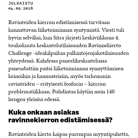
JULKAISTU
04.05.2016
Ravinteiden kierron edistämisessä tarvitaan
kannattavan liiketoiminnan syntymistä. Viesti tuli
hyvin selväksi, kun Sitra järjesti keskiviikkona 4.
toukokuuta keskustelutilaisuuden Ravinnekierto
Challenge -ideakilpailun palkintojenjakotilaisuuden
yhteydessä. Kahdessa paneelikeskustelussa
paneuduttiin paitsi liiketoiminnan synnyttämisen
keinoihin ja kannusteisiin, myös tarkemmin
ravinteiden – erityisesti fosforin – kierron
problematiikkaan. Pohdintaa käytiin noin 140
hengen yleisön edessä.
Kuka onkaan asiakas
ravinnekierron edistämisessä?
Ravinteiden kierto kaipaa parempaa myyntipuhetta,