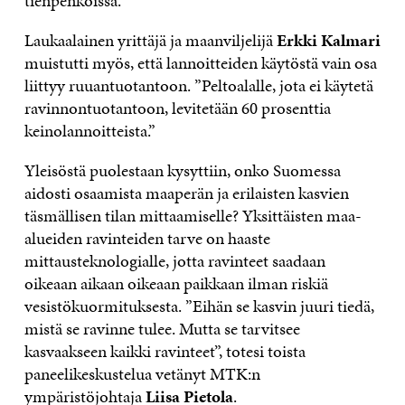
tienpenkoissa.”
Laukaalainen yrittäjä ja maanviljelijä
Erkki Kalmari
muistutti myös, että lannoitteiden käytöstä vain osa
liittyy ruuantuotantoon. ”Peltoalalle, jota ei käytetä
ravinnontuotantoon, levitetään 60 prosenttia
keinolannoitteista.”
Yleisöstä puolestaan kysyttiin, onko Suomessa
aidosti osaamista maaperän ja erilaisten kasvien
täsmällisen tilan mittaamiselle? Yksittäisten maa-
alueiden ravinteiden tarve on haaste
mittausteknologialle, jotta ravinteet saadaan
oikeaan aikaan oikeaan paikkaan ilman riskiä
vesistökuormituksesta. ”Eihän se kasvin juuri tiedä,
mistä se ravinne tulee. Mutta se tarvitsee
kasvaakseen kaikki ravinteet”, totesi toista
paneelikeskustelua vetänyt MTK:n
ympäristöjohtaja
Liisa Pietola
.