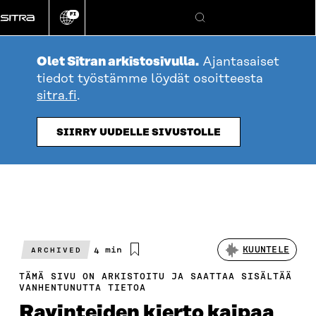
Siirry
FI
suoraan
Vaihda
Hae
sivuston
sisältöön
kieli
Olet Sitran arkistosivulla.
Ajantasaiset
tiedot työstämme löydät osoitteesta
sitra.fi
.
SIIRRY UUDELLE SIVUSTOLLE
Arvioitu
4 min
KUUNTELE
ARCHIVED
lukuaika
TÄMÄ SIVU ON ARKISTOITU JA SAATTAA SISÄLTÄÄ
VANHENTUNUTTA TIETOA
Ravinteiden kierto kaipaa