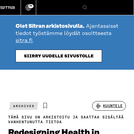
Siirry
FI
suoraan
Vaihda
Hae
sivuston
sisältöön
kieli
Olet Sitran arkistosivulla.
Ajantasaiset
tiedot työstämme löydät osoitteesta
sitra.fi
.
SIIRRY UUDELLE SIVUSTOLLE
KUUNTELE
ARCHIVED
TÄMÄ SIVU ON ARKISTOITU JA SAATTAA SISÄLTÄÄ
VANHENTUNUTTA TIETOA
Redesigning Health in