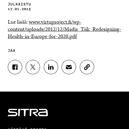
JULKAISTU
17.01.2013
Lue lisää:
www.virtuproject.fi/wp-
content/uploads/2012/12/Madis_Tiik_Redesigning-
Health-in-Europe-for-2020.pdf
JAA
J
J
J
J
K
A
A
A
A
O
A
A
A
A
P
F
T
L
S
I
A
W
I
Ä
O
C
I
N
H
I
E
T
K
K
A
B
T
E
Ö
R
O
E
D
P
T
O
R
I
O
I
K
I
N
S
K
I
S
I
T
K