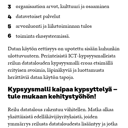
organisaation arvot, kulttuuri ja osaaminen
datavetoiset palvelut
arvonluonti ja liiketoiminnan tulos
toiminta ekosysteemissä.
Datan käytön eettisyys on upotettu sisään kuhunkin
ulottuvuuteen. Perinteisistä ICT-kypsyysmalleista
reilun datatalouden kypsyysmalli eroaa etsimällä
erityisen avoimia, läpinäkyviä ja luottamusta
herättäviä datan käytön tapoja.
Kypsyysmalli kaipaa kypsyttelyä –
tule mukaan kehitystyöhön!
Reilu datatalous rakentuu vähitellen. Matka alkaa
yksittäisistä edelläkävijäyrityksistä, joiden
ymmärrys reilusta datataloudesta lisääntyy ja jotka