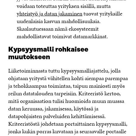
voidaan toteuttaa yrityksen sisällä, mutta
yhteistyö ja datan jakaminen
tuovat yrityksille
uudenlaisia kasvun mahdollisuuksia.
Skaalautuessaan nämä ekosysteemit
mahdollistavat toimivat datamarkkinat.
Kypsyysmalli rohkaisee
muutokseen
Liiketoiminnasta tuttu kypsyysmalliajattelu, jolla
ohjataan yritystä vähitellen kohti aiempaa parempaa
ja tehokkaampaa toimintaa, taipuu mainiosti myös
reilun datatalouden tarpeisiin. Kriteeristö kertoo,
mitä organisaation tulisi huomioida muun muassa
datan keruussa, jakamisessa, käytössä ja
datapohjaisten palveluiden kehittämisessä.
Kriteeristöstä johdetaan portaittainen kypsyysmalli,
jonka kukin porras kuvataan ja seuraavalle portaalle