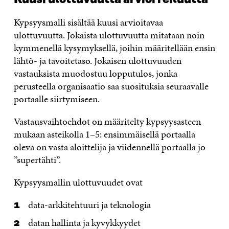
Kypsyysmalli sisältää kuusi arvioitavaa
ulottuvuutta. Jokaista ulottuvuutta mitataan noin
kymmenellä kysymyksellä, joihin määritellään ensin
lähtö- ja tavoitetaso. Jokaisen ulottuvuuden
vastauksista muodostuu lopputulos, jonka
perusteella organisaatio saa suosituksia seuraavalle
portaalle siirtymiseen.
Vastausvaihtoehdot on määritelty kypsyysasteen
mukaan asteikolla 1–5: ensimmäisellä portaalla
oleva on vasta aloittelija ja viidennellä portaalla jo
”supertähti”.
Kypsyysmallin ulottuvuudet ovat
data-arkkitehtuuri ja teknologia
datan hallinta ja kyvykkyydet