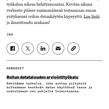
työkalun oikeaa kehityssuuntaa. Kevään aikana
verkosto pääsee ensimmäisenä testaamaan oman
yrityksensä reilun datankäytön kypsyyttä.
Lue lisää
ja ilmoittaudu mukaan!
JAA
J
J
J
J
K
A
A
A
A
O
A
A
A
A
P
F
T
L
S
I
A
W
I
Ä
O
HANKKEET
C
I
N
H
I
E
T
K
K
A
Reilun datatalouden arviointityökalu
B
T
E
Ö
R
Kehitämme työkalua, joka auttaa yrityksiä
O
E
D
P
T
mittaamaan kestävän datan käyttönsä tasoa ja
O
R
I
O
I
uudistamaan sen pohjalta toimintaansa.
K
I
N
S
K
I
S
I
T
K
S
S
S
I
E
S
Ä
S
L
L