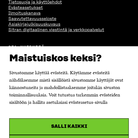
Tietosuoja ja käyttöehdot
Evästeasetukset
Ilmoituskanava
Saavutettavuusseloste
Asiakirjajulkisuuskuvaus
Sitran digitaalinen viestintä ja verkkopalvelut
OTA YHTEYTTÄ
Suomen itsenäisyyden juhlarahasto Sitra
Maistuiskos keksi?
Itämerenkatu 11-13, PL 160,
00181 Helsinki
Sivustomme käyttää evästeitä. Käytämme evästeitä
Puhelin +358 294 618 991
Sähköpostiosoite
nähdäksemme mistä sisällöistä sivustomme käyttäjät ovat
etunimi.sukunimi@sitra.fi tai sitra@sitra.fi
kiinnostuneita ja mahdollistaaksemme joitakin sivuston
Saapumisohjeet
toiminnallisuuksia. Voit tutustua tarkemmin evästeiden
sisältöön ja hallita asetuksiasi evästeasetus-sivulla
Y-tunnus 0202132-3
OLEMME NÄISSÄ SOMEISSA
SALLI KAIKKI
Facebook
Avautuu
uudessa