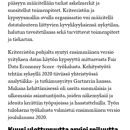
pääsyyn määritellään tarkat askelmerkit ja
suositellut toimenpiteet. Kriteeristön ja
kypsyysmallin avulla organisaatio voi määritellä
datatalouteen liittyvien kyvykkyyksiensä nykytilan,
halutun tavoitetilansa sekä tarvittavat toimenpiteet
ja tiekartan.
Kriteeristön pohjalta syntyi ensimmäinen versio
yrityksen datan käytön kypsyyttä mittaavasta Fair
Data Economy Score -työkalusta. Kehitystyötä
tehtiin syksyllä 2020 tiiviissä yhteistyössä
analytiikka- ja tutkimusyritys Gartnerin kanssa.
Mukana kehittämisessä oli useita suomalaisia ja
ulkomaisia asiantuntijoita, joiden näkemyksiä ja
ideoita kerättiin työpajoissa ja haastatteluilla. Työn
tuloksena työkalusta valmistui ensimmäinen versio
joulukuussa 2020.
Kuusi ulottuvuutta arvioi reiluutta