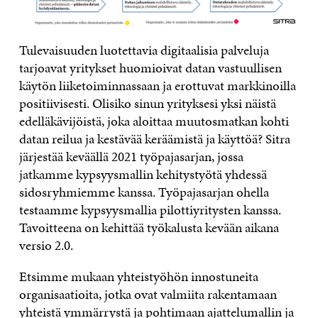
Tulevaisuuden luotettavia digitaalisia palveluja
tarjoavat yritykset huomioivat datan vastuullisen
käytön liiketoiminnassaan ja erottuvat markkinoilla
positiivisesti. Olisiko sinun yrityksesi yksi näistä
edelläkävijöistä, joka aloittaa muutosmatkan kohti
datan reilua ja kestävää keräämistä ja käyttöä? Sitra
järjestää keväällä 2021 työpajasarjan, jossa
jatkamme kypsyysmallin kehitystyötä yhdessä
sidosryhmiemme kanssa. Työpajasarjan ohella
testaamme kypsyysmallia pilottiyritysten kanssa.
Tavoitteena on kehittää työkalusta kevään aikana
versio 2.0.
Etsimme mukaan yhteistyöhön innostuneita
organisaatioita, jotka ovat valmiita rakentamaan
yhteistä ymmärrystä ja pohtimaan ajattelumallin ja