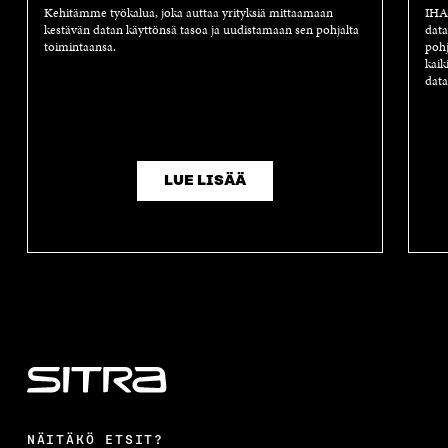
Kehitämme työkalua, joka auttaa yrityksiä mittaamaan
IHAN
kestävän datan käyttönsä tasoa ja uudistamaan sen pohjalta
data
toimintaansa.
pohj
kaik
data
LUE LISÄÄ
NÄITÄKÖ ETSIT?