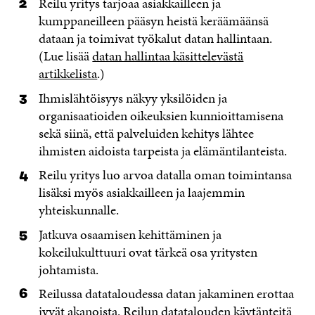
Reilu yritys tarjoaa asiakkailleen ja
kumppaneilleen pääsyn heistä keräämäänsä
dataan ja toimivat työkalut datan hallintaan.
(Lue lisää
datan hallintaa käsittelevästä
artikkelista
.)
Ihmislähtöisyys näkyy yksilöiden ja
organisaatioiden oikeuksien kunnioittamisena
sekä siinä, että palveluiden kehitys lähtee
ihmisten aidoista tarpeista ja elämäntilanteista.
Reilu yritys luo arvoa datalla oman toimintansa
lisäksi myös asiakkailleen ja laajemmin
yhteiskunnalle.
Jatkuva osaamisen kehittäminen ja
kokeilukulttuuri ovat tärkeä osa yritysten
johtamista.
Reilussa datataloudessa datan jakaminen erottaa
jyvät akanoista. Reilun datatalouden käytänteitä