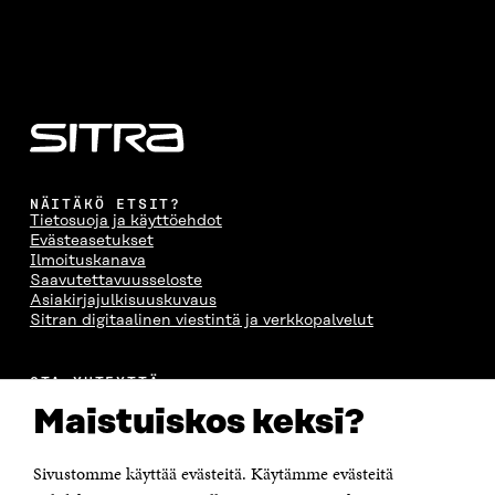
NÄITÄKÖ ETSIT?
Tietosuoja ja käyttöehdot
Evästeasetukset
Ilmoituskanava
Saavutettavuusseloste
Asiakirjajulkisuuskuvaus
Sitran digitaalinen viestintä ja verkkopalvelut
OTA YHTEYTTÄ
Suomen itsenäisyyden juhlarahasto Sitra
Maistuiskos keksi?
Itämerenkatu 11-13, PL 160,
00181 Helsinki
Sivustomme käyttää evästeitä. Käytämme evästeitä
Puhelin +358 294 618 991
Sähköpostiosoite