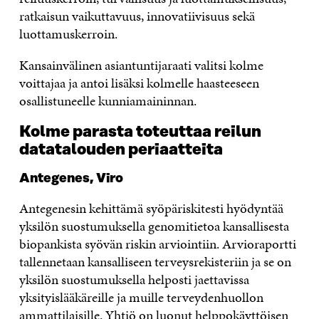
ratkaisun vaikuttavuus, innovatiivisuus sekä
luottamuskerroin.
Kansainvälinen asiantuntijaraati valitsi kolme
voittajaa ja antoi lisäksi kolmelle haasteeseen
osallistuneelle kunniamaininnan.
Kolme parasta toteuttaa reilun
datatalouden periaatteita
Antegenes, Viro
Antegenesin kehittämä syöpäriskitesti hyödyntää
yksilön suostumuksella genomitietoa kansallisesta
biopankista syövän riskin arviointiin. Arvioraportti
tallennetaan kansalliseen terveysrekisteriin ja se on
yksilön suostumuksella helposti jaettavissa
yksityislääkäreille ja muille terveydenhuollon
ammattilaisille. Yhtiö on luonut helppokäyttöisen