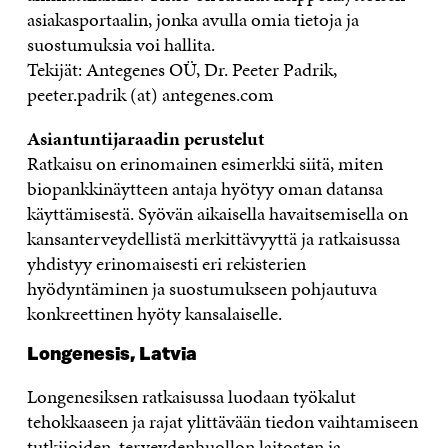
asiakasportaalin, jonka avulla omia tietoja ja
suostumuksia voi hallita.
Tekijät: Antegenes OÜ, Dr. Peeter Padrik,
peeter.padrik (at) antegenes.com
Asiantuntijaraadin perustelut
Ratkaisu on erinomainen esimerkki siitä, miten
biopankkinäytteen antaja hyötyy oman datansa
käyttämisestä. Syövän aikaisella havaitsemisella on
kansanterveydellistä merkittävyyttä ja ratkaisussa
yhdistyy erinomaisesti eri rekisterien
hyödyntäminen ja suostumukseen pohjautuva
konkreettinen hyöty kansalaiselle.
Longenesis, Latvia
Longenesiksen ratkaisussa luodaan työkalut
tehokkaaseen ja rajat ylittävään tiedon vaihtamiseen
tutkijoiden, terveydenhuollon laitosten ja