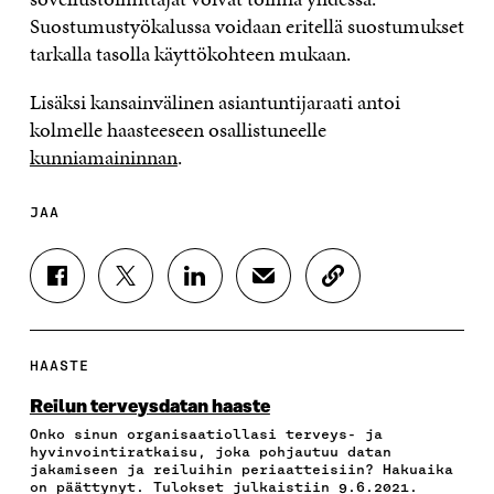
Suostumustyökalussa voidaan eritellä suostumukset
tarkalla tasolla käyttökohteen mukaan.
Lisäksi kansainvälinen asiantuntijaraati antoi
kolmelle haasteeseen osallistuneelle
kunniamaininnan
.
JAA
J
J
J
J
K
A
A
A
A
O
A
A
A
A
P
F
T
L
S
I
A
W
I
Ä
O
HAASTE
C
I
N
H
I
E
T
K
K
A
Reilun terveysdatan haaste
B
T
E
Ö
R
Onko sinun organisaatiollasi terveys- ja
O
E
D
P
T
hyvinvointiratkaisu, joka pohjautuu datan
O
R
I
O
I
jakamiseen ja reiluihin periaatteisiin? Hakuaika
K
I
N
S
K
on päättynyt. Tulokset julkaistiin 9.6.2021.