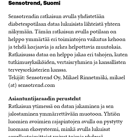
Sensotrend, Suomi
Sensotrendin ratkaisun avulla yhdistetään
diabetespotilaan dataa lukuisista lähteistä yhteen
näkymään. Tämän ratkaisun avulla potilaan on
helppo ymmärtää eri toimintojen vaikutus kehoon
ja tehdä korjaavia ja arkea helpottavia muutoksia.
Ratkaisussa dataa on helppo jakaa eri tahojen, kuten
tutkimusyksiköiden, vertaisryhmien ja kansallisten
terveysrekisterien kanssa.
Tekijät: Sensotrend Oy, Mikael Rinnetmäki, mikael
(at) sensotrend.com
Asiantuntijaraadin perustelut
Ratkaisun ytimessä on datan jakaminen ja sen
jalostaminen ymmärrettävään muotoon. Yhtiön
luomien avoimien rajapintojen avulla on pystytty
luomaan ekosysteemi, minkä avulla lukuisat
sovellustoimittajat voivat toimia yhdessä.