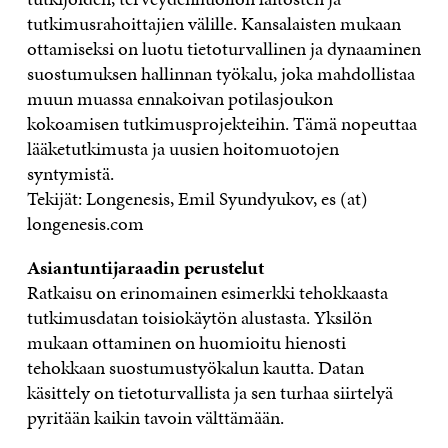
tutkimusrahoittajien välille. Kansalaisten mukaan
ottamiseksi on luotu tietoturvallinen ja dynaaminen
suostumuksen hallinnan työkalu, joka mahdollistaa
muun muassa ennakoivan potilasjoukon
kokoamisen tutkimusprojekteihin. Tämä nopeuttaa
lääketutkimusta ja uusien hoitomuotojen
syntymistä.
Tekijät: Longenesis, Emil Syundyukov, es (at)
longenesis.com
Asiantuntijaraadin perustelut
Ratkaisu on erinomainen esimerkki tehokkaasta
tutkimusdatan toisiokäytön alustasta. Yksilön
mukaan ottaminen on huomioitu hienosti
tehokkaan suostumustyökalun kautta. Datan
käsittely on tietoturvallista ja sen turhaa siirtelyä
pyritään kaikin tavoin välttämään.