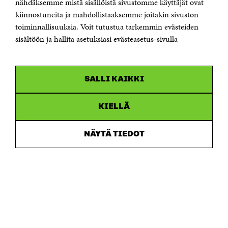
nähdäksemme mistä sisällöistä sivustomme käyttäjät ovat
etunimi.sukunimi@sitra.fi tai sitra@sitra.fi
kiinnostuneita ja mahdollistaaksemme joitakin sivuston
Saapumisohjeet
toiminnallisuuksia. Voit tutustua tarkemmin evästeiden
sisältöön ja hallita asetuksiasi evästeasetus-sivulla
Y-tunnus 0202132-3
OLEMME NÄISSÄ SOMEISSA
SALLI KAIKKI
Facebook
Avautuu
uudessa
Linkedin
ikkunassa
KIELLÄ
Avautuu
uudessa
Youtube
ikkunassa
Avautuu
NÄYTÄ TIEDOT
uudessa
Instagram
ikkunassa
Avautuu
uudessa
ikkunassa