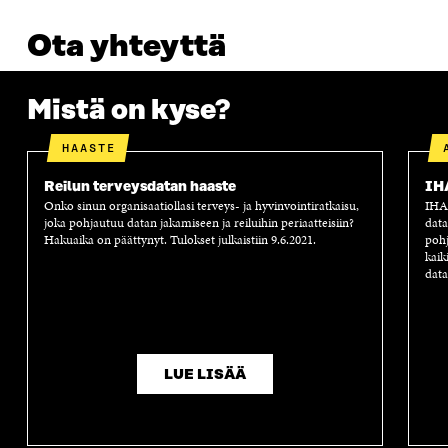
S
A
S
S
A
A
S
Ota yhteyttä
A
Mistä on kyse?
HAASTE
Reilun terveysdatan haaste
IH
Onko sinun organisaatiollasi terveys- ja hyvinvointiratkaisu,
IHAN
joka pohjautuu datan jakamiseen ja reiluihin periaatteisiin?
data
Hakuaika on päättynyt. Tulokset julkaistiin 9.6.2021.
pohj
kaik
data
LUE LISÄÄ