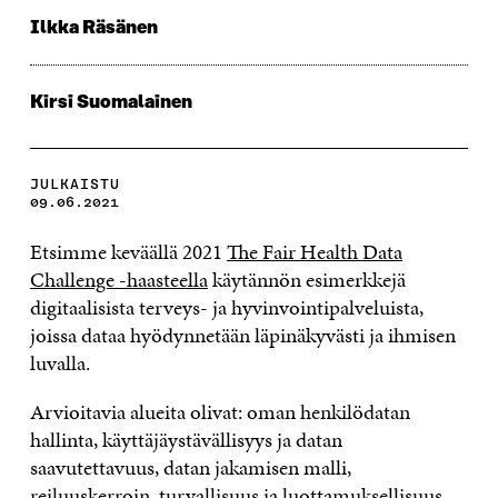
Ilkka Räsänen
Kirsi Suomalainen
JULKAISTU
09.06.2021
Etsimme keväällä 2021
The Fair Health Data
Challenge -haasteella
käytännön esimerkkejä
digitaalisista terveys- ja hyvinvointipalveluista,
joissa dataa hyödynnetään läpinäkyvästi ja ihmisen
luvalla.
Arvioitavia alueita olivat: oman henkilödatan
hallinta, käyttäjäystävällisyys ja datan
saavutettavuus, datan jakamisen malli,
reiluuskerroin, turvallisuus ja luottamuksellisuus,