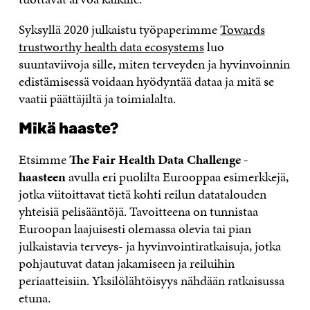
Syksyllä 2020 julkaistu työpaperimme
Towards
trustworthy health data ecosystems
luo
suuntaviivoja sille, miten terveyden ja hyvinvoinnin
edistämisessä voidaan hyödyntää dataa ja mitä se
vaatii päättäjiltä ja toimialalta.
Mikä haaste?
Etsimme
The Fair Health Data Challenge -
haasteen
avulla eri puolilta Eurooppaa esimerkkejä,
jotka viitoittavat tietä kohti reilun datatalouden
yhteisiä pelisääntöjä. Tavoitteena on tunnistaa
Euroopan laajuisesti olemassa olevia tai pian
julkaistavia terveys- ja hyvinvointiratkaisuja, jotka
pohjautuvat datan jakamiseen ja reiluihin
periaatteisiin. Yksilölähtöisyys nähdään ratkaisussa
etuna.