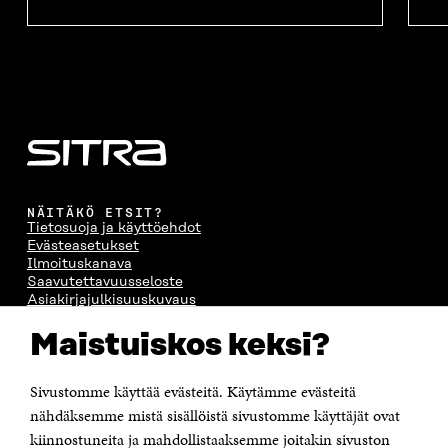
NÄITÄKÖ ETSIT?
Tietosuoja ja käyttöehdot
Evästeasetukset
Ilmoituskanava
Saavutettavuusseloste
Asiakirjajulkisuuskuvaus
Sitran digitaalinen viestintä ja verkkopalvelut
Maistuiskos keksi?
OTA YHTEYTTÄ
Sivustomme käyttää evästeitä. Käytämme evästeitä
Suomen itsenäisyyden juhlarahasto Sitra
Itämerenkatu 11-13, PL 160,
nähdäksemme mistä sisällöistä sivustomme käyttäjät ovat
00181 Helsinki
kiinnostuneita ja mahdollistaaksemme joitakin sivuston