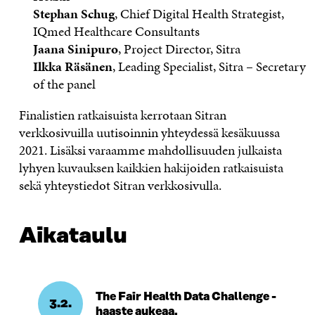
Stephan Schug
, Chief Digital Health Strategist,
IQmed Healthcare Consultants
Jaana Sinipuro
, Project Director, Sitra
Ilkka Räsänen
, Leading Specialist, Sitra – Secretary
of the panel
Finalistien ratkaisuista kerrotaan Sitran
verkkosivuilla uutisoinnin yhteydessä kesäkuussa
2021. Lisäksi varaamme mahdollisuuden julkaista
lyhyen kuvauksen kaikkien hakijoiden ratkaisuista
sekä yhteystiedot Sitran verkkosivulla.
Aikataulu
The Fair Health Data Challenge -
3.2.
haaste aukeaa.