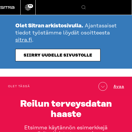
Siirry
FI
suoraan
Vaihda
Hae
sivuston
sisältöön
kieli
Olet Sitran arkistosivulla.
Ajantasaiset
tiedot työstämme löydät osoitteesta
sitra.fi
.
SIIRRY UUDELLE SIVUSTOLLE
table_of_contents
Avaa
OLET TÄSSÄ
Reilun terveysdatan
haaste
Etsimme käytännön esimerkkejä