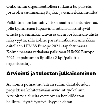
Onko sinun organisaatiollasi ratkaisu tai palvelu,
josta olisi suunnannäyttäjäksi ja esimerkiksi muille?
Palkintona on kansainvälisen raadin asiantuntemus,
jolla kymmenen lupaavinta ratkaisua kehittyvät
entistä paremmiksi. Luvassa on myös kansainvälistä
näkyvyyttä, sillä kolme parasta ratkaisuesimerkkiä
esitellään HIMSS Europe 2021 -tapahtumassa.
Kolme parasta ratkaisua palkitaan HIMSS Europe
2021 -tapahtuman lipuilla (2 kpl/palkittu
organisaatio).
Arviointi ja tulosten julkaiseminen
Arviointi pohjautuu Sitran reilun datatalouden
projektissa kehitettävään
arviointityökaluun
.
Arvioitavia alueita ovat: oman henkilödatan
hallinta, käyttäjäystävällisyys ja datan