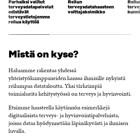
Parhaiksi valitut
Reilun
Reilu
terveysdatapalvelut
terveysdatahaasteen
terve
edistävät
voittajakolmikko
kunni
terveystietojemme
reilua käyttöä
Mistä on kyse?
Haluamme rakentaa yhdessä
yhteistyökumppaneiden kanssa ihmisille nykyistä
reilumpaa datataloutta. Yksi tärkeimpiä
toimialueita kehitystyössä on terveys ja hyvinvointi.
Etsimme haasteella käytännön esimerkkejä
digitaalisista terveys- ja hyvinvointipalveluista,
joissa dataa hyödynnetään läpinäkyvästi ja ihmisen
luvalla.