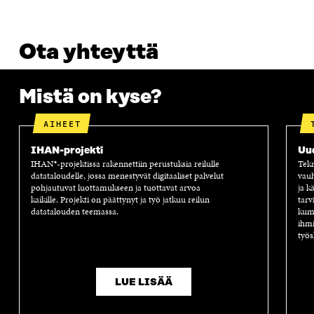
Ota yhteyttä
Mistä on kyse?
AIHEET
IHAN-projekti
Uu
IHAN®-projektissa rakennettiin perustuksia reilulle
Tekn
datataloudelle, jossa menestyvät digitaaliset palvelut
vauh
pohjautuvat luottamukseen ja tuottavat arvoa
ja k
kaikille. Projekti on päättynyt ja työ jatkuu reilun
tarv
datatalouden teemassa.
kump
ihmi
työs
LUE LISÄÄ