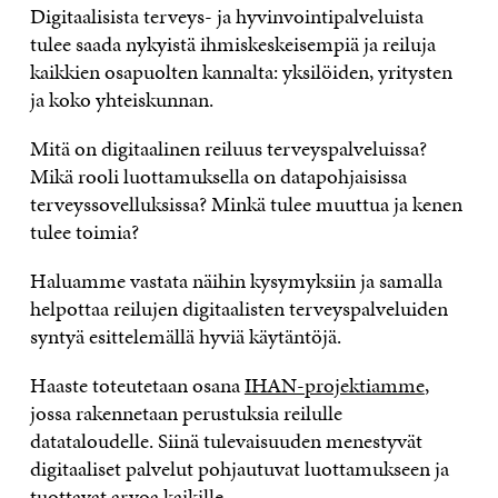
Digitaalisista terveys- ja hyvinvointipalveluista
tulee saada nykyistä ihmiskeskeisempiä ja reiluja
kaikkien osapuolten kannalta: yksilöiden, yritysten
ja koko yhteiskunnan.
Mitä on digitaalinen reiluus terveyspalveluissa?
Mikä rooli luottamuksella on datapohjaisissa
terveyssovelluksissa? Minkä tulee muuttua ja kenen
tulee toimia?
Haluamme vastata näihin kysymyksiin ja samalla
helpottaa reilujen digitaalisten terveyspalveluiden
syntyä esittelemällä hyviä käytäntöjä.
Haaste toteutetaan osana
IHAN-projektiamme
,
jossa rakennetaan perustuksia reilulle
datataloudelle. Siinä tulevaisuuden menestyvät
digitaaliset palvelut pohjautuvat luottamukseen ja
tuottavat arvoa kaikille.