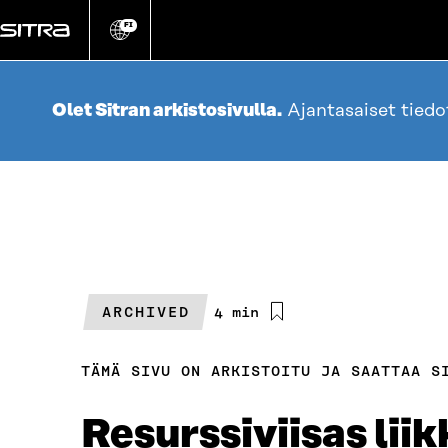
Siirry
suoraan
FI
Vaihda
sivuston
sisältöön
kieli
Olet Sitran arkistosivulla.
Ajantasaiset tied
ARCHIVED
Arvioitu
4 min
lukuaika
TÄMÄ SIVU ON ARKISTOITU JA SAATTAA S
Resurssiviisas lii