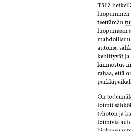
Tällä hetkell
luopuminen t
teettämän
tu
luopumaan au
mahdollisuuk
autonsa sähkö
kehittyvät ja
kiinnostus ni
rahaa, että 
parkkipaikal
On todennäkö
toimii sähkö
tehoton ja ka
toimivia auto
biokaasuauto