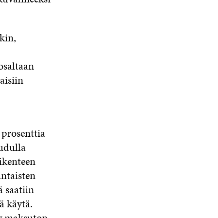
kin,
 osaltaan
aisiin
 prosenttia
eudulla
iikenteen
ntaisten
 saatiin
ä käytä.
ty maksuton