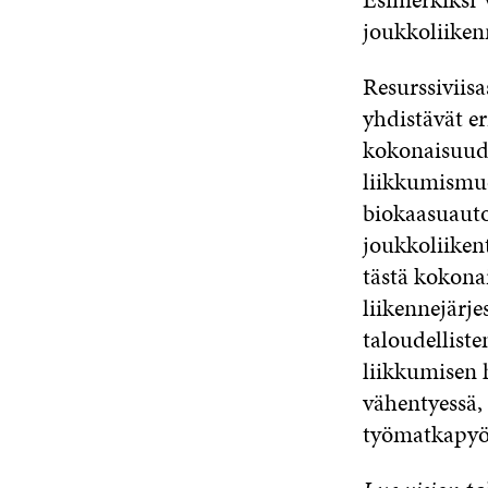
joukkoliiken
Resurssiviisa
yhdistävät e
kokonaisuude
liikkumismuo
biokaasuauto
joukkoliiken
tästä kokonai
liikennejärj
taloudelliste
liikkumisen 
vähentyessä,
työmatkapyör