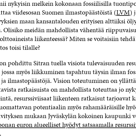
ii nykyisin melkein kokonaan fossiilisilla tuontipol
euttaa viidesosan Suomen ilmastopäästöistä (
LVM
) 
yyksien maan kansantalouden erityisen alttiiksi öl
le. Olisiko meidän mahdollista vähentää riippuvai
 polttoaineista liikenteessä? Miten se voitaisiin tehd
s toisi tilalle?
on pohdittu Sitran tuella visiota tulevaisuuden resu
 jossa myös liikkuminen tapahtuu täysin ilman fossi
 ja ilmastopäästöjä. Vision toteutuminen on yllättä
avista ratkaisuista on mahdollista toteuttaa jo nyk
intä, resurssiviisaat liikenteen ratkaisut tarjoavat 
huomattavan potentiaalin myös rahamääräisille hyöd
lvityksen mukaan Jyväskylän kokoinen kaupunki v
oonan euron alueelliset hyödyt satsaamalla resurssi
.