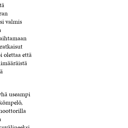
tä
ran
si valmis
a
 vaihtamaan
ratkaisut
 olettaa että
limääräistä
iä
 yhä useampi
 kömpelö,
moottorilla
a
kuvälineeksi