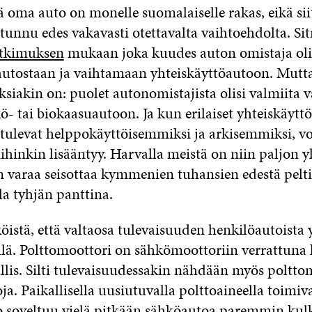
ä oma auto on monelle suomalaiselle rakas, eikä sii
unnu edes vakavasti otettavalta vaihtoehdolta. Sit
tkimuksen
mukaan joka kuudes auton omistaja oli
tostaan ja vaihtamaan yhteiskäyttöautoon. Mutt
siakin on: puolet autonomistajista olisi valmiita
- tai biokaasuautoon. Ja kun erilaiset yhteiskäyttö
 tulevat helppokäyttöisemmiksi ja arkisemmiksi, voi
ihinkin lisääntyy. Harvalla meistä on niin paljon y
on varaa seisottaa kymmenien tuhansien edestä pelt
la tyhjän panttina.
istä, että valtaosa tulevaisuuden henkilöautoista
llä. Polttomoottori on sähkömoottoriin verrattuna
llis. Silti tulevaisuudessakin nähdään myös poltto
ja. Paikallisella uusiutuvalla polttoaineella toimiv
 soveltuu vielä pitkään sähköautoa paremmin kul