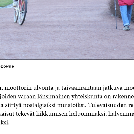
Browne
, moottorin ulvonta ja taivaanrantaan jatkuva moo
, joiden varaan länsimainen yhteiskunta on rakenne
a siirtyä nostalgisiksi muistoiksi. Tulevaisuuden re
kaisut tekevät liikkumisen helpommaksi, halvemma
si.