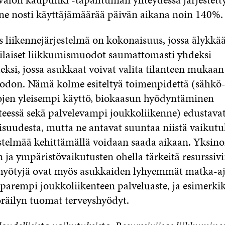
ne nosti käyttäjämäärää päivän aikana noin 140%.
s liikennejärjestelmä on kokonaisuus, jossa älykkää
rilaiset liikkumismuodot saumattomasti yhdeksi
ksi, jossa asukkaat voivat valita tilanteen mukaa
don. Nämä kolme esiteltyä toimenpidettä (sähkö-
jen yleisempi käyttö, biokaasun hyödyntäminen
teessä sekä palvelevampi joukkoliikenne) edustavat
suudesta, mutta ne antavat suuntaa niistä vaikutuk
estelmää kehittämällä voidaan saada aikaan. Yksi
n ja ympäristövaikutusten ohella tärkeitä resurssiv
hyötyjä ovat myös asukkaiden lyhyemmät matka-aj
 parempi joukkoliikenteen palveluaste, ja esimerkik
äilyn tuomat terveyshyödyt.