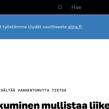
ot työstämme löydät osoitteesta
sitra.fi
.
ISÄLTÄÄ VANHENTUNUTTA TIETOA
kkuminen mullistaa liik