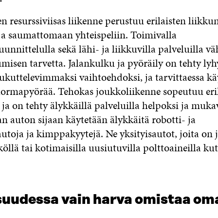
n resurssiviisas liikenne perustuu erilaisten liik
ja saumattomaan yhteispeliin. Toimivalla
nnittelulla sekä lähi- ja liikkuvilla palveluilla v
misen tarvetta. Jalankulku ja pyöräily on tehty lyhy
ukuttelevimmaksi vaihtoehdoksi, ja tarvittaessa kä
uormapyörää. Tehokas joukkoliikenne sopeutuu eril
 ja on tehty älykkäillä palveluilla helpoksi ja muka
n auton sijaan käytetään älykkäitä robotti- ja
utoja ja kimppakyytejä. Ne yksityisautot, joita on jä
öllä tai kotimaisilla uusiutuvilla polttoaineilla ku
suudessa vain harva omistaa om