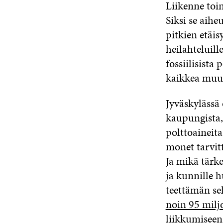
Liikenne toim
Siksi se aih
pitkien etäis
heilahteluil
fossiilisista
kaikkea muuto
Jyväskylässä 
kaupungista,
polttoaineita
monet tarvitt
Ja mikä tärke
ja kunnille 
teettämän se
noin 95 milj
liikkumiseen