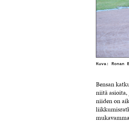
Kuva: Ronan 
Bensan katku
niitä asioita
niiden on aik
liikkumisrat
mukavammak