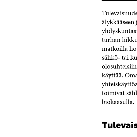
Tulevaisuude
älykkääseen 
yhdyskuntasuu
turhan liikku
matkoilla ho
sähkö- tai k
olosuhteisiin
käyttää. Oma
yhteiskäyttöa
toimivat sähk
biokaasulla.
Tulevai