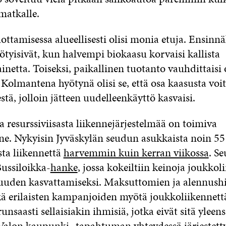
matkalle.
ttamisessa alueellisesti olisi monia etuja. Ensinnä
ötyisivät, kun halvempi biokaasu korvaisi kallista
inetta. Toiseksi, paikallinen tuotanto vauhdittaisi
 Kolmantena hyötynä olisi se, että osa kaasusta voit
estä, jolloin jätteen uudelleenkäyttö kasvaisi.
 resurssiviisasta liikennejärjestelmää on toimiva
ne. Nykyisin Jyväskylän seudun asukkaista noin 55
sta liikennettä
harvemmin kuin kerran viikossa
. S
Bussiloikka-
hanke
, jossa kokeiltiin keinoja joukkol
uden kasvattamiseksi. Maksuttomien ja alennushi
ä erilaisten kampanjoiden myötä joukkoliikennettä
nsaasti sellaisiakin ihmisiä, jotka eivät sitä yleens
Valon kaupunki -tapahtuman yhteydessä järjestet