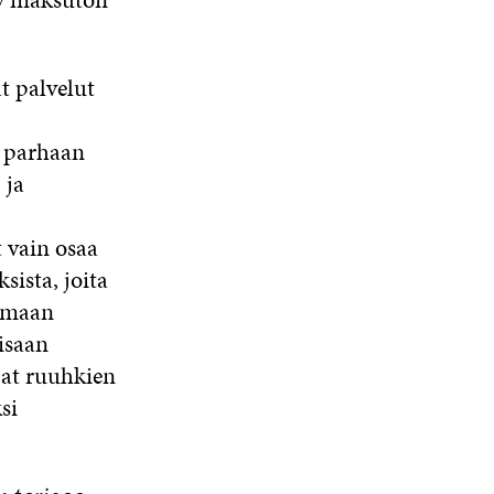
t palvelut
n parhaan
 ja
 vain osaa
sista, joita
nomaan
iisaan
at ruuhkien
si