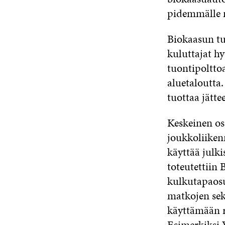
pidemmälle 
Biokaasun tuo
kuluttajat hy
tuontipolttoa
aluetaloutta.
tuottaa jätte
Keskeinen osa
joukkoliiken
käyttää julki
toteutettiin 
kulkutapaosu
matkojen sek
käyttämään ru
Esimerkiksi 