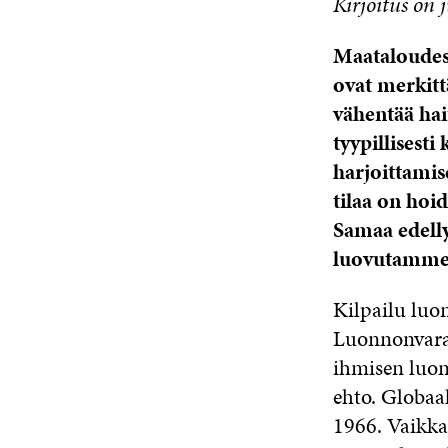
Kirjoitus on
Maataloudess
ovat merkitt
vähentää hai
tyypillisesti
harjoittamis
tilaa on hoid
Samaa edelly
luovutamme t
Kilpailu luo
Luonnonvarat
ihmisen luon
ehto. Globaa
1966. Vaikka