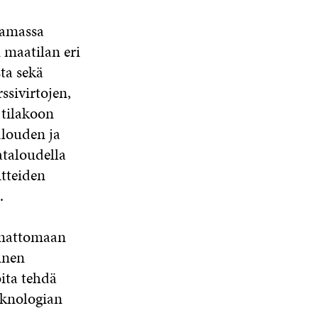
tamassa
maatilan eri
sta sekä
sivirtojen,
 tilakoon
alouden ja
ataloudella
tteiden
.
pumattomaan
inen
oita tehdä
eknologian