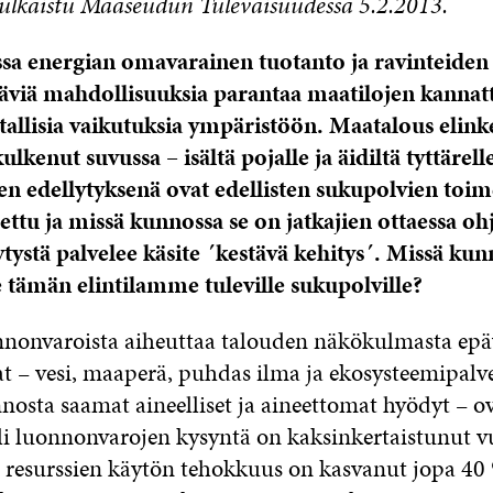
 julkaistu Maaseudun Tulevaisuudessa 5.2.2013.
a energian omavarainen tuotanto ja ravinteiden 
äviä mahdollisuuksia parantaa maatilojen kannatt
tallisia vaikutuksia ympäristöön. Maatalous elin
 kulkenut suvussa – isältä pojalle ja äidiltä tyttärel
en edellytyksenä ovat edellisten sukupolvien toim
ettu ja missä kunnossa se on jatkajien ottaessa ohj
tystä palvelee käsite ´kestävä kehitys´. Missä kun
ämän elintilamme tuleville sukupolville?
nnonvaroista aiheuttaa talouden näkökulmasta ep
 – vesi, maaperä, puhdas ilma ja ekosysteemipalvel
nosta saamat aineelliset ja aineettomat hyödyt – o
li luonnonvarojen kysyntä on kaksinkertaistunut v
 resurssien käytön tehokkuus on kasvanut jopa 40 