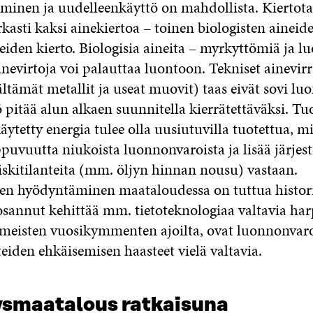
minen ja uudelleenkäyttö on mahdollista. Kiertot
rkasti kaksi ainekiertoa – toinen biologisten aineid
eiden kierto. Biologisia aineita – myrkyttömiä ja l
inevirtoja voi palauttaa luontoon. Tekniset ainevir
ltämät metallit ja useat muovit) taas eivät sovi lu
 pitää alun alkaen suunnitella kierrätettäväksi. Tu
ytetty energia tulee olla uusiutuvilla tuotettua, m
ppuvuutta niukoista luonnonvaroista ja lisää järjes
iskitilanteita (mm. öljyn hinnan nousu) vastaan.
en hyödyntäminen maataloudessa on tuttua histori
sannut kehittää mm. tietoteknologiaa valtavia ha
imeisten vuosikymmenten ajoilta, ovat luonnonvar
teiden ehkäisemisen haasteet vielä valtavia.
ysmaatalous ratkaisuna