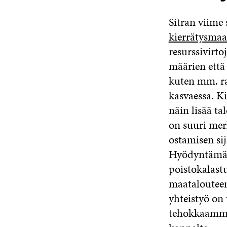
Sitran viime
kierrätysmaa
resurssivirto
määrien että
kuten mm. ra
kasvaessa. K
näin lisää t
on suuri mer
ostamisen sij
Hyödyntämällä
poistokalast
maatalouteen
yhteistyö on 
tehokkaammin