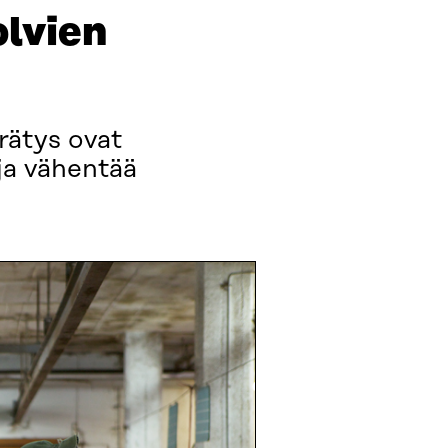
olvien
rätys ovat
ja vähentää