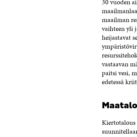
30 vuoden ai
maailmanlaaj
maailman res
vaihteen yli 
heijastavat 
ympäristövir
resurssiteh
vastaavan mä
paitsi vesi,
edetessä krii
Maatalo
Kiertotalous 
suunnitellaan