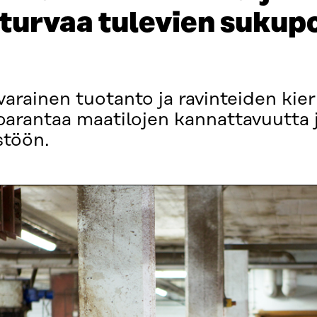
 turvaa tulevien sukup
rainen tuotanto ja ravinteiden kier
parantaa maatilojen kannattavuutta 
stöön.