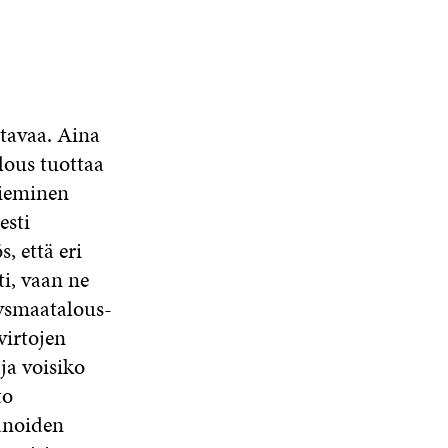
tavaa. Aina
lous tuottaa
vieminen
esti
, että eri
ti, vaan ne
tysmaatalous-
virtojen
ja voisiko
to
anoiden