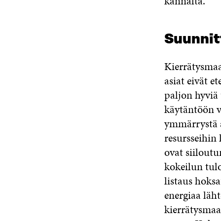
kannalta.
Suunnit
Kierrätysmaa
asiat eivät e
paljon hyviä
käytäntöön va
ymmärrystä a
resursseihin 
ovat siiloutu
kokeilun tulo
listaus hoksa
energiaa läh
kierrätysmaa