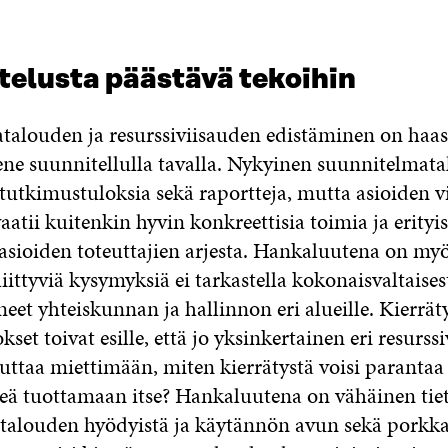
telusta päästävä tekoihin
talouden ja resurssiviisauden edistäminen on haas
tene suunnitellulla tavalla. Nykyinen suunnitelmata
 tutkimustuloksia sekä raportteja, mutta asioiden 
atii kuitenkin hyvin konkreettisia toimia ja erityis
sioiden toteuttajien arjesta. Hankaluutena on myös
liittyviä kysymyksiä ei tarkastella kokonaisvaltaises
neet yhteiskunnan ja hallinnon eri alueille. Kierrä
kset toivat esille, että jo yksinkertainen eri resurssi
uttaa miettimään, miten kierrätystä voisi parantaa 
teä tuottamaan itse? Hankaluutena on vähäinen tie
talouden hyödyistä ja käytännön avun sekä porkk