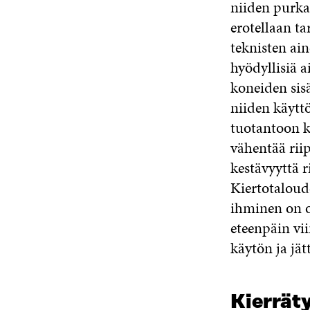
niiden purka
erotellaan ta
teknisten ain
hyödyllisiä a
koneiden sisä
niiden käyttö
tuotantoon kä
vähentää rii
kestävyyttä r
Kiertotaloud
ihminen on o
eteenpäin vi
käytön ja jät
Kierrät