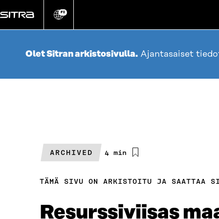
Siirry
suoraan
FI
Vaihda
sivuston
sisältöön
kieli
Olet Sitran arkistosivulla.
Ajantasaiset tied
ARCHIVED
Arvioitu
4 min
lukuaika
TÄMÄ SIVU ON ARKISTOITU JA SAATTAA S
Resurssiviisas maa