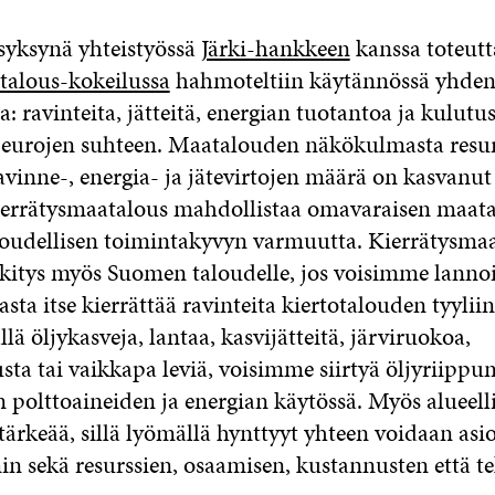
 syksynä yhteistyössä
Järki-hankkeen
kanssa toteut
talous-kokeilussa
hahmoteltiin käytännössä yhden 
ja: ravinteita, jätteitä, energian tuotantoa ja kulutu
 eurojen suhteen. Maatalouden näkökulmasta resurs
vinne-, energia- ja jätevirtojen määrä on kasvanut
ierrätysmaatalous mahdollistaa omavaraisen maat
aloudellisen toimintakyvyn varmuutta. Kierrätysma
kitys myös Suomen taloudelle, jos voisimme lannoi
asta itse kierrättää ravinteita kiertotalouden tyyliin
 öljykasveja, lantaa, kasvijätteitä, järviruokoa,
usta tai vaikkapa leviä, voisimme siirtyä öljyriip
 polttoaineiden ja energian käytössä. Myös alueell
tärkeää, sillä lyömällä hynttyyt yhteen voidaan asi
 sekä resurssien, osaamisen, kustannusten että t