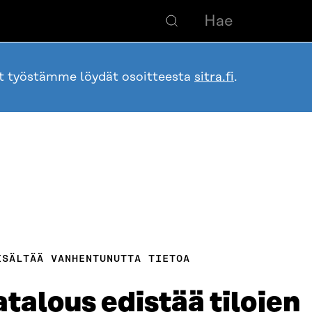
ot työstämme löydät osoitteesta
sitra.fi
.
ISÄLTÄÄ VANHENTUNUTTA TIETOA
talous edistää tilojen