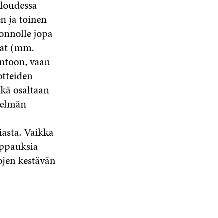
aloudessa
A
en ja toinen
uonnolle jopa
rat (mm.
ontoon, vaan
otteiden
ikä osaltaan
telmän
asta. Vaikka
rppauksia
ojen kestävän