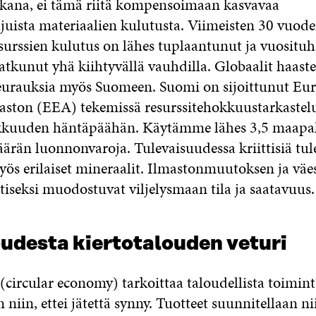
kana, ei tämä riitä kompensoimaan kasvavaa
uista materiaalien kulutusta. Viimeisten 30 vuod
urssien kulutus on lähes tuplaantunut ja vuositu
jatkunut yhä kiihtyvällä vauhdilla. Globaalit haaste
seurauksia myös Suomeen. Suomi on sijoittunut Eu
aston (EEA) tekemissä resurssitehokkuustarkastelu
okkuuden häntäpäähän. Käytämme lähes 3,5 maapa
ärän luonnonvaroja. Tulevaisuudessa kriittisiä tu
 myös erilaiset mineraalit. Ilmastonmuutoksen ja vä
ttiseksi muodostuvat viljelysmaan tila ja saatavuus
udesta kiertotalouden veturi
(circular economy) tarkoittaa taloudellista toimint
 niin, ettei jätettä synny. Tuotteet suunnitellaan nii