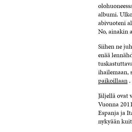
olohuoneessa
albumi. Ulko
abivuoteni a
No, ainakin a
Siihen ne juh
enää lennähd
tuskastuttav
ihailemaan, s
paikoillaan
.
Jäljellä ovat
Vuonna 2011 
Espanja ja It
nykyään kuite