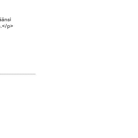
äänsi
n.</p>