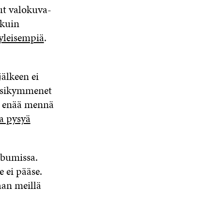
ut valokuva-
 kuin
 yleisempiä
.
jälkeen ei
uosikymmenet
i enää mennä
aa pysyä
albumissa.
 ei pääse.
nhan meillä