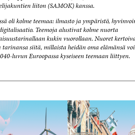
elijakuntien liiton (SAMOK) kanssa.
ssä oli kolme teemaa: ilmasto ja ympäristö, hyvinvoi
digitalisaatio. Teemoja alustivat kolme nuorta
aisuustarinallaan kukin vuorollaan. Nuoret kertoiv
tarinansa siitä, millaista heidän oma elämänsä voi
2040-luvun Euroopassa kyseiseen teemaan liittyen.