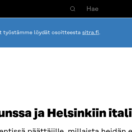
ot työstämme löydät osoitteesta
sitra.fi
.
nssa ja Helsinkiin ital
entissä päättäjille, millaista heidä