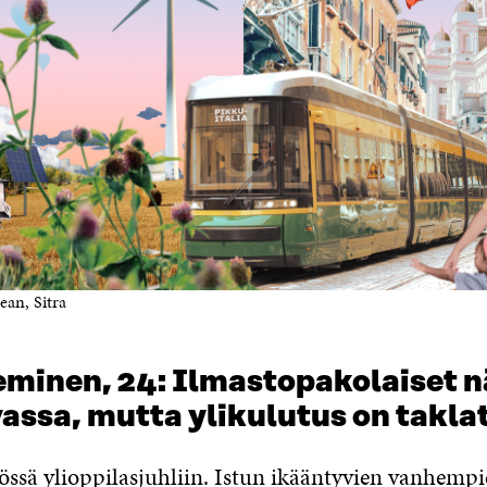
ean, Sitra
eminen, 24: Ilmastopakolaiset 
assa, mutta ylikulutus on takla
össä ylioppilasjuhliin. Istun ikääntyvien vanhempi