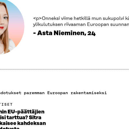
<p>Onneksi viime hetkillä mun sukupolvi k
ylikulutuksen riivaaman Euroopan suunna
Asta Nieminen, 24
hdotukset paremman Euroopan rakentamiseksi
TISET
hin EU-päättäjien
isi tarttua? Sitra
lkaisee kahdeksan