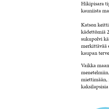
Hikipisara t
kauniista ma
Katson keitt
kädettömiä 2
sukupolvi kä
merkittävää o
kaupan terve
Vaikka maanv
menetelmiin,
miettimään, r
kaksilapsisi