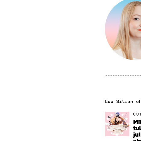
Lue Sitran e
UU
Mi
tul
ju