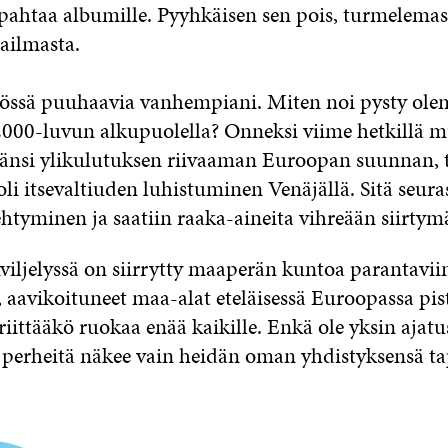
ipahtaa albumille. Pyyhkäisen sen pois, turmelemas
ailmasta.
iössä puuhaavia vanhempiani. Miten noi pysty ole
000-luvun alkupuolella? Onneksi viime hetkillä 
änsi ylikulutuksen riivaaman Euroopan suunnan, 
li itsevaltiuden luhistuminen Venäjällä. Sitä seura
htyminen ja saatiin raaka-aineita vihreään siirtym
iljelyssä on siirrytty maaperän kuntoa parantavii
 aavikoituneet maa-alat eteläisessä Euroopassa pis
iittääkö ruokaa enää kaikille. Enkä ole yksin ajatu
a perheitä näkee vain heidän oman yhdistyksensä ta