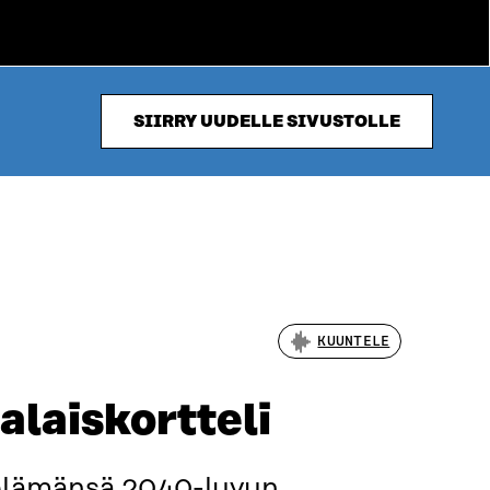
SIIRRY UUDELLE SIVUSTOLLE
KUUNTELE
ialaiskortteli
n elämänsä 2040-luvun