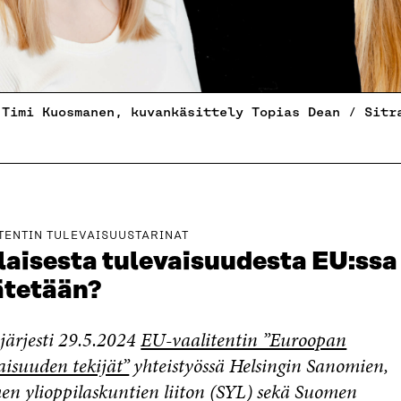
 Timi Kuosmanen, kuvankäsittely Topias Dean / Sitr
TENTIN TULEVAISUUSTARINAT
laisesta tulevaisuudesta EU:ssa
ätetään?
 järjesti 29.5.2024
EU-vaalitentin ”Euroopan
aisuuden tekijät”
yhteistyössä Helsingin Sanomien,
n ylioppilaskuntien liiton (SYL) sekä Suomen