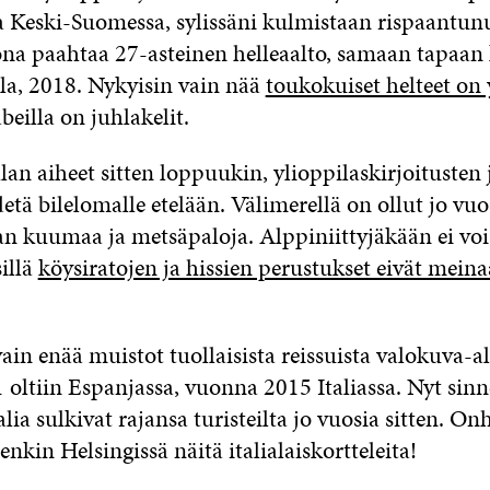
 Keski-Suomessa, sylissäni kulmistaan rispaantun
na paahtaa 27-asteinen helleaalto, samaan tapaan
lla, 2018. Nykyisin vain nää
toukokuiset helteet on
beilla on juhlakelit.
lan aiheet sitten loppuukin, ylioppilaskirjoitusten 
etä bilelomalle etelään. Välimerellä on ollut jo v
an kuumaa ja metsäpaloja. Alppiniittyjäkään ei vo
illä
köysiratojen ja hissien perustukset eivät mein
 vain enää muistot tuollaisista reissuista valokuva-
oltiin Espanjassa, vuonna 2015 Italiassa. Nyt sinne
alia sulkivat rajansa turisteilta jo vuosia sitten. O
nkin Helsingissä näitä italialaiskortteleita!