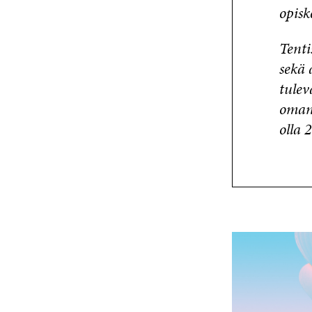
opisk
Tenti
sekä 
tulev
oman 
olla 