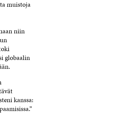
ta muistoja
maan niin
mun
toki
si globaalin
ään.
n
tävät
steni kanssa:
paamisissa.”