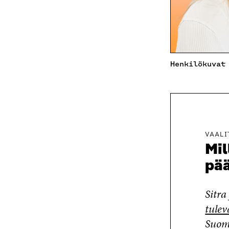
Henkilökuvat
VAALI
Mil
pä
Sitra
tulev
Suome