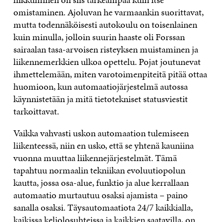
omistaminen. Ajoluvan he varmaankin suorittavat,
mutta todennäköisesti autokoulu on toisenlainen
kuin minulla, jolloin suurin haaste oli Forssan
sairaalan tasa-arvoisen risteyksen muistaminen ja
liikennemerkkien ulkoa opettelu. Pojat joutunevat
ihmettelemään, miten varotoimenpiteitä pitää ottaa
huomioon, kun automaatiojärjestelmä autossa
käynnistetään ja mitä tietotekniset statusviestit
tarkoittavat.
Vaikka vahvasti uskon automaation tulemiseen
liikenteessä, niin en usko, että se yhtenä kauniina
vuonna muuttaa liikennejärjestelmät. Tämä
tapahtuu normaalin tekniikan evoluutiopolun
kautta, jossa osa-alue, funktio ja alue kerrallaan
automaatio murtautuu osaksi ajamista – paino
sanalla osaksi. Täysautomaatiota 24/7 kaikkialla,
kaikissa keliolosuhteissa ja kaikkien saatavilla, on