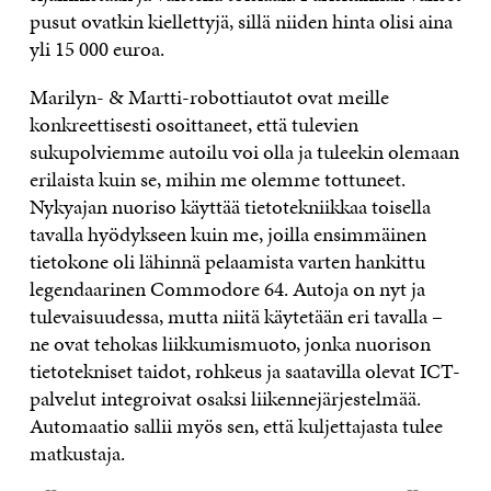
pusut ovatkin kiellettyjä, sillä niiden hinta olisi aina
yli 15 000 euroa.
Marilyn- & Martti-robottiautot ovat meille
konkreettisesti osoittaneet, että tulevien
sukupolviemme autoilu voi olla ja tuleekin olemaan
erilaista kuin se, mihin me olemme tottuneet.
Nykyajan nuoriso käyttää tietotekniikkaa toisella
tavalla hyödykseen kuin me, joilla ensimmäinen
tietokone oli lähinnä pelaamista varten hankittu
legendaarinen Commodore 64. Autoja on nyt ja
tulevaisuudessa, mutta niitä käytetään eri tavalla –
ne ovat tehokas liikkumismuoto, jonka nuorison
tietotekniset taidot, rohkeus ja saatavilla olevat ICT-
palvelut integroivat osaksi liikennejärjestelmää.
Automaatio sallii myös sen, että kuljettajasta tulee
matkustaja.