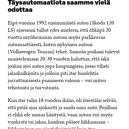
Täysautomaatiota saamme vielä
odottaa
Eipä vuonna 1992 ensimmäistä autoa (Skoda 120
LS) ajaessani tullut edes mieleen, että ehkäpä 20
vuotta myöhemmin autoni myös parkkeeraa
automaattisesti, kuten nykyinen autoni
(Volkswagen Touran) tekee. Samoin poikani tulevat
muistelemaan 20-30 vuoden kuluttua, että iskä
joskus ajoi autoa jopa kaupungissa, jossa vilisti
jalankulkijoita ja jolloin piti itse huolehtia
jarruttamisesta punaiseen valoon – voi miten
tehotonta ja turvatonta.
Kun itse tulin 18 vuoden ikään, oli itsestään selvää,
että pitää ajaa ajokortti ja saada oma auto. Pojillani
ei ehkä ole samaa käsitystä, vaan auton voi myös
vuokrata tai jakaa, kunhan pääsee liikkumaan –
liikkuminen on siis tärkeämpää kuin itse