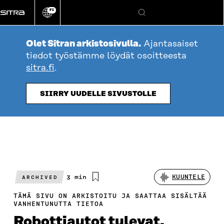
Siirry
FI
suoraan
Vaihda
Hae
sivuston
sisältöön
kieli
Olet Sitran arkistosivulla.
Ajantasaiset
tiedot työstämme löydät osoitteesta
sitra.fi
.
SIIRRY UUDELLE SIVUSTOLLE
Arvioitu
3 min
KUUNTELE
ARCHIVED
lukuaika
TÄMÄ SIVU ON ARKISTOITU JA SAATTAA SISÄLTÄÄ
VANHENTUNUTTA TIETOA
Robottiautot tulevat,