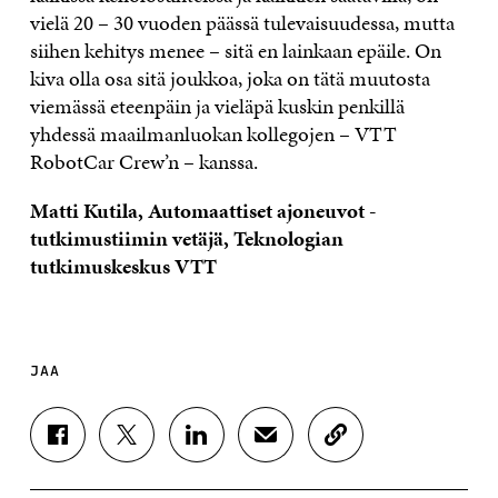
vielä 20 – 30 vuoden päässä tulevaisuudessa, mutta
siihen kehitys menee – sitä en lainkaan epäile. On
kiva olla osa sitä joukkoa, joka on tätä muutosta
viemässä eteenpäin ja vieläpä kuskin penkillä
yhdessä maailmanluokan kollegojen – VTT
RobotCar Crew’n – kanssa.
Matti Kutila, Automaattiset ajoneuvot -
tutkimustiimin vetäjä, Teknologian
tutkimuskeskus VTT
JAA
J
J
J
J
K
A
A
A
A
O
A
A
A
A
P