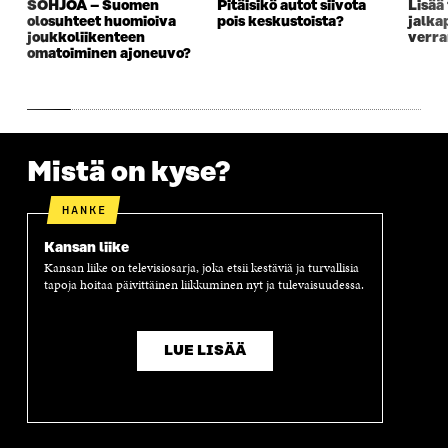
SOHJOA – Suomen
Pitäisikö autot siivota
Lisää 
A
I
A
S
olosuhteet huomioiva
pois keskustoista?
jalka
I
K
I
A
joukkoliikenteen
verra
K
K
K
I
omatoiminen ajoneuvo?
K
U
K
K
U
N
U
K
N
A
N
U
A
S
A
N
S
S
S
A
S
A
S
S
Mistä on kyse?
A
A
S
A
HANKE
Kansan liike
Kansan liike on televisiosarja, joka etsii kestäviä ja turvallisia
tapoja hoitaa päivittäinen liikkuminen nyt ja tulevaisuudessa.
LUE LISÄÄ