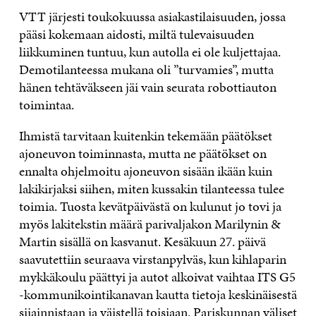
VTT järjesti toukokuussa asiakastilaisuuden, jossa
pääsi kokemaan aidosti, miltä tulevaisuuden
liikkuminen tuntuu, kun autolla ei ole kuljettajaa.
Demotilanteessa mukana oli ”turvamies”, mutta
hänen tehtäväkseen jäi vain seurata robottiauton
toimintaa.
Ihmistä tarvitaan kuitenkin tekemään päätökset
ajoneuvon toiminnasta, mutta ne päätökset on
ennalta ohjelmoitu ajoneuvon sisään ikään kuin
lakikirjaksi siihen, miten kussakin tilanteessa tulee
toimia. Tuosta kevätpäivästä on kulunut jo tovi ja
myös lakitekstin määrä parivaljakon Marilynin &
Martin sisällä on kasvanut. Kesäkuun 27. päivä
saavutettiin seuraava virstanpylväs, kun kihlaparin
mykkäkoulu päättyi ja autot alkoivat vaihtaa ITS G5
-kommunikointikanavan kautta tietoja keskinäisestä
sijainnistaan ja väistellä toisiaan. Pariskunnan väliset