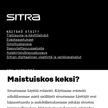
NÄITÄKÖ ETSIT?
Tietosuoja ja käyttöehdot
Evästeasetukset
Ilmoituskanava
Saavutettavuusseloste
Asiakirjajulkisuuskuvaus
Sitran digitaalinen viestintä ja verkkopalvelut
OTA YHTEYTTÄ
Suomen itsenäisyyden juhlarahasto Sitra
Maistuiskos keksi?
Itämerenkatu 11-13, PL 160,
00181 Helsinki
Sivustomme käyttää evästeitä. Käytämme evästeitä
Puhelin +358 294 618 991
Sähköpostiosoite
nähdäksemme mistä sisällöistä sivustomme käyttäjät ovat
etunimi.sukunimi@sitra.fi tai sitra@sitra.fi
kiinnostuneita ja mahdollistaaksemme joitakin sivuston
Saapumisohjeet
toiminnallisuuksia. Voit tutustua tarkemmin evästeiden