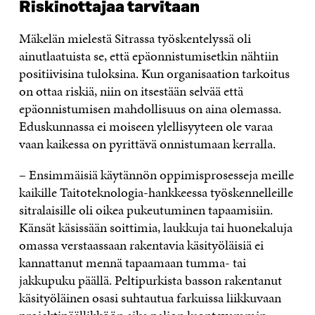
Riskinottajaa tarvitaan
Mäkelän mielestä Sitrassa työskentelyssä oli
ainutlaatuista se, että epäonnistumisetkin nähtiin
positiivisina tuloksina. Kun organisaation tarkoitus
on ottaa riskiä, niin on itsestään selvää että
epäonnistumisen mahdollisuus on aina olemassa.
Eduskunnassa ei moiseen ylellisyyteen ole varaa
vaan kaikessa on pyrittävä onnistumaan kerralla.
– Ensimmäisiä käytännön oppimisprosesseja meille
kaikille Taitoteknologia-hankkeessa työskennelleille
sitralaisille oli oikea pukeutuminen tapaamisiin.
Känsät käsissään soittimia, laukkuja tai huonekaluja
omassa verstaassaan rakentavia käsityöläisiä ei
kannattanut mennä tapaamaan tumma- tai
jakkupuku päällä. Peltipurkista basson rakentanut
käsityöläinen osasi suhtautua farkuissa liikkuvaan