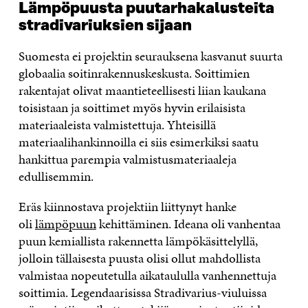
Lämpöpuusta puutarhakalusteita
stradivariuksien sijaan
Suomesta ei projektin seurauksena kasvanut suurta
globaalia soitinrakennuskeskusta. Soittimien
rakentajat olivat maantieteellisesti liian kaukana
toisistaan ja soittimet myös hyvin erilaisista
materiaaleista valmistettuja. Yhteisillä
materiaalihankinnoilla ei siis esimerkiksi saatu
hankittua parempia valmistusmateriaaleja
edullisemmin.
Eräs kiinnostava projektiin liittynyt hanke
oli
lämpöpuun
kehittäminen. Ideana oli vanhentaa
puun kemiallista rakennetta lämpökäsittelyllä,
jolloin tällaisesta puusta olisi ollut mahdollista
valmistaa nopeutetulla aikataululla vanhennettuja
soittimia. Legendaarisissa Stradivarius-viuluissa