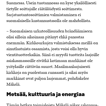
Suomessa. Usein tuotannossa on kyse yksilöllisesti
tietylle soittajalle räätälöidystä soittimesta.
Sarjatuotantosoittimien valmistaminen ei
suomalaisella kustannustasolla ole mahdollista.
– Suomalaisen urkuteollisuuden brändäämiseen
olisi silloin aikoinaan pitänyt ehkä panostaa
enemmän. Kirkkourkujen valmistuksessa meillä on
ainutlaatuista osaamista, josta voisi olla hyvin
vientituotteeksikin. Siinä ei myydä tuotteita laajoille
asiakasmassoille eivätkä kotimaan markkinat ole
yrityksille riittävän suuret. Maailmanlaajuisesti
kirkkoja on puolestaan runsaasti ja siksi myös
markkinat ovat paljon laajemmat, pohdiskelee
Mäkelä.
Metsää, kulttuuria ja energiaa
Tämän hetken toimialoista Mäkelä näkee rakennus-