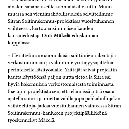
ainakin sanana useille suomalaisille tuttu. Muun
muassa sen vientimahdollisuuksia selvittelimme
Sitran Soitinrakennus-projektissa vuosituhannen
vaihteessa, kertoo ensimmäisen kauden
kansanedustaja
Outi Mäkelä
eduskunnan
kuppilassa.
– Herättelimme suomalaisia soittimien rakentajia
verkostoitumaan ja valoimme yrittäjyysajattelua
perinteiselle käsityöalalle. Yrittäjät saivat projektin
kautta käyttöönsä paljon uutta tietoa ja Sitra sai
hyviä kokemuksia verkostomaisesta toiminnasta.
Itse opin projektista sen, että elämässä pitää osata
ajatella suuria ja miettiä välillä jopa pähkähullujakin
vaihtoehtoja, jatkaa vuosituhannen vaihteessa Sitran
Soitinrakennus-hankkeen projektipäällikkönä
työskennellyt Mäkelä.