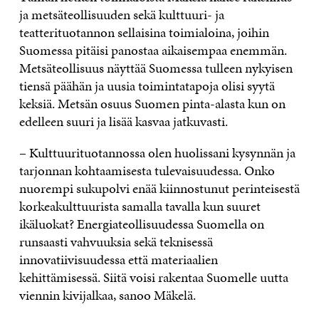
ja metsäteollisuuden sekä kulttuuri- ja
teatterituotannon sellaisina toimialoina, joihin
Suomessa pitäisi panostaa aikaisempaa enemmän.
Metsäteollisuus näyttää Suomessa tulleen nykyisen
tiensä päähän ja uusia toimintatapoja olisi syytä
keksiä. Metsän osuus Suomen pinta-alasta kun on
edelleen suuri ja lisää kasvaa jatkuvasti.
– Kulttuurituotannossa olen huolissani kysynnän ja
tarjonnan kohtaamisesta tulevaisuudessa. Onko
nuorempi sukupolvi enää kiinnostunut perinteisestä
korkeakulttuurista samalla tavalla kun suuret
ikäluokat? Energiateollisuudessa Suomella on
runsaasti vahvuuksia sekä teknisessä
innovatiivisuudessa että materiaalien
kehittämisessä. Siitä voisi rakentaa Suomelle uutta
viennin kivijalkaa, sanoo Mäkelä.