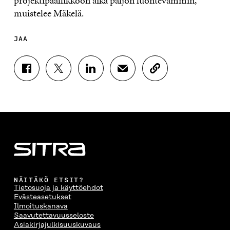
projektipäällikköön aika paljon luontevammin,
muistelee Mäkelä.
JAA
J
J
J
J
K
A
A
A
A
O
A
A
A
A
P
F
T
L
S
I
A
W
I
Ä
O
C
I
N
H
I
E
T
K
K
A
B
T
E
Ö
R
O
E
D
P
T
O
R
I
O
I
K
I
N
S
K
I
S
I
T
K
NÄITÄKÖ ETSIT?
S
S
S
I
E
Tietosuoja ja käyttöehdot
S
Ä
S
L
L
Evästeasetukset
A
A
Ä
L
I
Ilmoituskanava
A
V
A
A
N
Saavutettavuusseloste
V
A
V
A
L
Asiakirjajulkisuuskuvaus
A
U
A
V
I