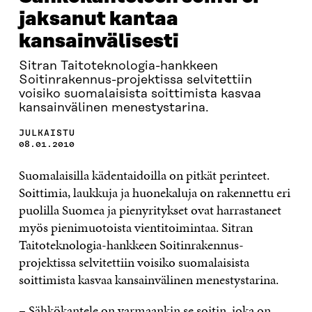
jaksanut kantaa
kansainvälisesti
Sitran Taitoteknologia-hankkeen
Soitinrakennus-projektissa selvitettiin
voisiko suomalaisista soittimista kasvaa
kansainvälinen menestystarina.
JULKAISTU
08.01.2010
Suomalaisilla kädentaidoilla on pitkät perinteet.
Soittimia, laukkuja ja huonekaluja on rakennettu eri
puolilla Suomea ja pienyritykset ovat harrastaneet
myös pienimuotoista vientitoimintaa. Sitran
Taitoteknologia-hankkeen Soitinrakennus-
projektissa selvitettiin voisiko suomalaisista
soittimista kasvaa kansainvälinen menestystarina.
– Sähkökantele on varmaankin se soitin, joka on