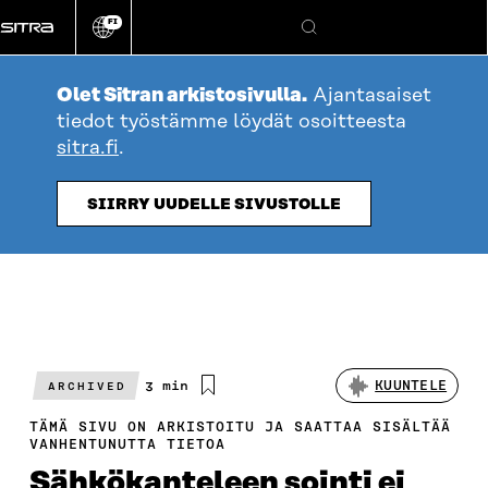
Siirry
FI
suoraan
Vaihda
Hae
sivuston
sisältöön
kieli
Olet Sitran arkistosivulla.
Ajantasaiset
tiedot työstämme löydät osoitteesta
sitra.fi
.
SIIRRY UUDELLE SIVUSTOLLE
Arvioitu
3 min
KUUNTELE
ARCHIVED
lukuaika
TÄMÄ SIVU ON ARKISTOITU JA SAATTAA SISÄLTÄÄ
VANHENTUNUTTA TIETOA
Sähkökanteleen sointi ei