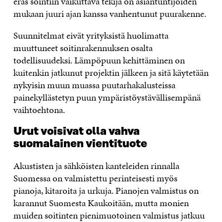
eräs sointiin vaikuttava tekijä on asiantuntijoiden
mukaan juuri ajan kanssa vanhentunut puurakenne.
Suunnitelmat eivät yrityksistä huolimatta
muuttuneet soitinrakennuksen osalta
todellisuudeksi. Lämpöpuun kehittäminen on
kuitenkin jatkunut projektin jälkeen ja sitä käytetään
nykyisin muun muassa puutarhakalusteissa
painekyllästetyn puun ympäristöystävällisempänä
vaihtoehtona.
Urut voisivat olla vahva
suomalainen vientituote
Akustisten ja sähköisten kanteleiden rinnalla
Suomessa on valmistettu perinteisesti myös
pianoja, kitaroita ja urkuja. Pianojen valmistus on
karannut Suomesta Kaukoitään, mutta monien
muiden soitinten pienimuotoinen valmistus jatkuu