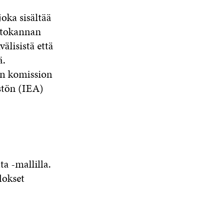
oka sisältää
etokannan
älisistä että
ä.
an komission
stön (IEA)
a -mallilla.
lokset