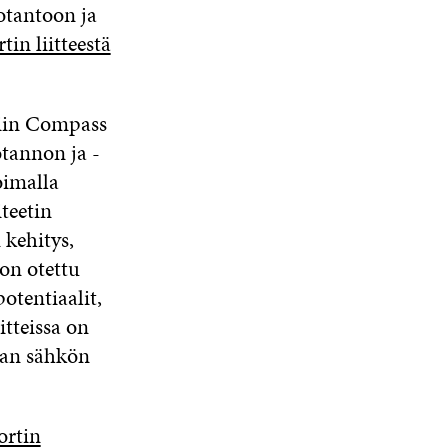
otantoon ja
tin liitteestä
tiin Compass
tannon ja -
oimalla
teetin
kehitys,
on otettu
otentiaalit,
itteissa on
maan sähkön
ortin