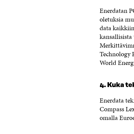
Enerdatan PO
oletuksia mu
data kaikkiin
kansallisista
Merkittävimm
Technology P
World Energy
4. Kuka te
Enerdata tek
Compass Lexe
omalla Euroo