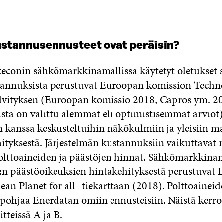
ustannusennusteet ovat peräisin?
conin sähkömarkkinamallissa käytetyt oletukset
tannuksista perustuvat Euroopan komission Techn
lvityksen (Euroopan komissio 2018, Capros ym. 2
ista on valittu alemmat eli optimistisemmat arviot
 kanssa keskusteltuihin näkökulmiin ja yleisiin m
hityksestä. Järjestelmän kustannuksiin vaikuttavat
 polttoaineiden ja päästöjen hinnat. Sähkömarkkina
:n päästöoikeuksien hintakehityksestä perustuvat
an Planet for all -tiekarttaan (2018). Polttoainei
 pohjaa Enerdatan omiin ennusteisiin. Näistä kerr
tteissä A ja B.