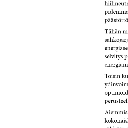
hiilineut
pidemmäl
päästött
Tähän men
sähköjär
energiase
selvitys 
energiam
Toisin ku
ydinvoima
optimoid
perusteel
Aiemmissa
kokonais