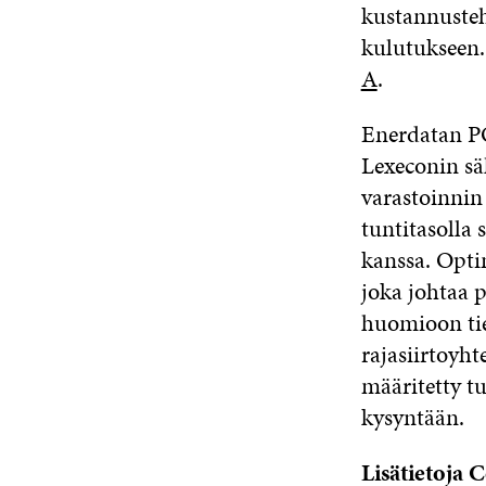
kustannusteh
kulutukseen.
A
.
Enerdatan PO
Lexeconin sä
varastoinnin
tuntitasolla
kanssa. Opti
joka johtaa 
huomioon tiet
rajasiirtoyht
määritetty t
kysyntään.
Lisätietoja