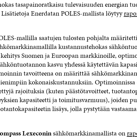
okas tasapainoratkaisu tulevaisuuden energian tu
 Lisätietoja Enerdatan POLES-mallista löytyy
rapor
LES-mallilla saatujen tulosten pohjalta määritet
hkömarkkinamallilla kustannustehokas sähköntuo
 kehitys Suomen ja Euroopan markkinoille, optim
 sähköntuotannon kasvu yhdessä käytettävän kapasi
moinnin tavoitteena on määrittää sähkömarkkinan 
pienimpiin kokonaiskustannuksiin. Optimoinnissa 
tyjä rajoituksia (kuten päästötavoitteet, tuotantop
eyksien kapasiteetti ja toimitusvarmuus), joiden pu
uotantokapasiteetin lisäys, jolla pystytään vastaa
 Compass Lexeconin
sähkömarkkinamallista on
rap