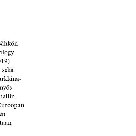
 sähkön
ology
019)
) sekä
arkkina-
 myös
mallin
 Euroopan
den
otaan