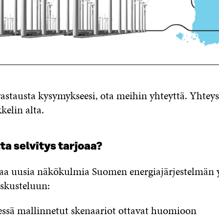
vastausta kysymykseesi, ota meihin yhteyttä. Yhteys
kelin alta.
ta selvitys tarjoaa?
joaa uusia näkökulmia Suomen energiajärjestelmän 
skusteluun:
essä mallinnetut skenaariot ottavat huomioon