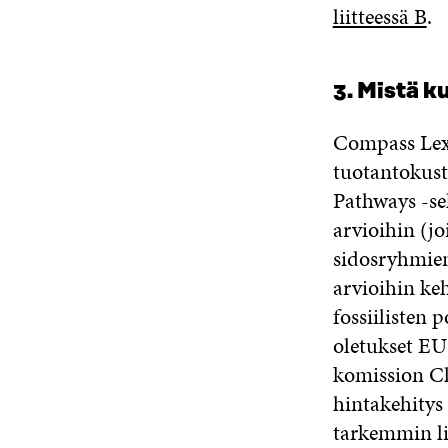
liitteessä B
.
3. Mistä k
Compass Lexe
tuotantokus
Pathways -se
arvioihin (jo
sidosryhmien
arvioihin ke
fossiilisten
oletukset EU
komission Cle
hintakehitys
tarkemmin lii