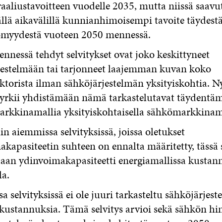
raaliustavoitteen vuodelle 2035, mutta niissä saavu
lä aikavälillä kunnianhimoisempi tavoite täydest
ömyydestä vuoteen 2050 mennessä.
nessä tehdyt selvitykset ovat joko keskittyneet
jestelmään tai tarjonneet laajemman kuvan koko
ktorista ilman sähköjärjestelmän yksityiskohtia. Ny
pyrkii yhdistämään nämä tarkastelutavat täydentäm
arkkinamallia yksityiskohtaisella sähkömarkkinama
in aiemmissa selvityksissä, joissa oletukset
kapasiteetin suhteen on ennalta määritetty, tässä 
aan ydinvoimakapasiteetti energiamallissa kustan
la.
 selvityksissä ei ole juuri tarkasteltu sähköjärjes
kustannuksia. Tämä selvitys arvioi sekä sähkön hi