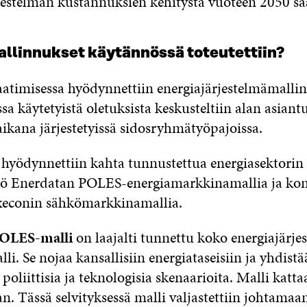
jestelmän kustannuksien kehitystä vuoteen 2050 sa
allinnukset käytännössä toteutettiin?
aatimisessa hyödynnettiin energiajärjestelmämallin
a käytetyistä oletuksista keskusteltiin alan asiant
aikana järjestetyissä sidosryhmätyöpajoissa.
ä hyödynnettiin kahta tunnustettua energiasektorin 
iö Enerdatan POLES-energiamarkkinamallia ja kon
econin sähkömarkkinamallia.
POLES-malli
on laajalti tunnettu koko energiajärje
li. Se nojaa kansallisiin energiataseisiin ja yhdistä
, poliittisia ja teknologisia skenaarioita. Malli kat
n. Tässä selvityksessä malli valjastettiin johtamaa