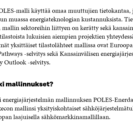
LES-malli käyttää omaa muuttujien tietokantaa, j
un muassa energiateknologian kustannuksista. Ti
 mallin sektoreihin liittyen on kerätty sekä kansainv
 tilastoista lukuisien aiempien projektien yhteydess
ät yksittäiset tilastolähteet mallissa ovat Euroop
athways -selvitys sekä Kansainvälisen energiajärje
 Outlook -selvitys.
ki mallinnukset?
i energiajärjestelmän mallinnuksen POLES-Enerdat
con mallinsi yksityiskohtaiset sähköjärjestelmätu
pan laajuisella sähkömarkkinamallillaan.