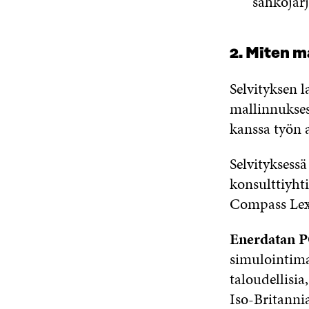
sähköjär
2. Miten m
Selvityksen l
mallinnuksess
kanssa työn 
Selvityksess
konsulttiyht
Compass Lex
Enerdatan 
simulointimal
taloudellisia
Iso-Britannia