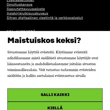
Evästeasetukset
S
S
S
A
Ilmoituskanava
S
A
S
S
Saavutettavuusseloste
A
A
S
Asiakirjajulkisuuskuvaus
A
Sitran digitaalinen viestintä ja verkkopalvelut
OTA YHTEYTTÄ
Suomen itsenäisyyden juhlarahasto Sitra
Maistuiskos keksi?
Itämerenkatu 11-13, PL 160,
00181 Helsinki
Sivustomme käyttää evästeitä. Käytämme evästeitä
Puhelin +358 294 618 991
Sähköpostiosoite
nähdäksemme mistä sisällöistä sivustomme käyttäjät ovat
etunimi.sukunimi@sitra.fi tai sitra@sitra.fi
kiinnostuneita ja mahdollistaaksemme joitakin sivuston
toiminnallisuuksia. Voit tutustua tarkemmin evästeiden
Saapumisohjeet
sisältöön ja hallita asetuksiasi evästeasetus-sivulla
Y-tunnus 0202132-3
OLEMME NÄISSÄ SOMEISSA
SALLI KAIKKI
Facebook
Avautuu
uudessa
Linkedin
ikkunassa
KIELLÄ
Avautuu