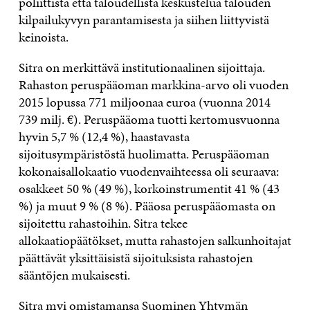
poliittista että taloudellista keskustelua talouden
kilpailukyvyn parantamisesta ja siihen liittyvistä
keinoista.
Sitra on merkittävä institutionaalinen sijoittaja.
Rahaston peruspääoman markkina-arvo oli vuoden
2015 lopussa 771 miljoonaa euroa (vuonna 2014
739 milj. €). Peruspääoma tuotti kertomusvuonna
hyvin 5,7 % (12,4 %), haastavasta
sijoitusympäristöstä huolimatta. Peruspääoman
kokonaisallokaatio vuodenvaihteessa oli seuraava:
osakkeet 50 % (49 %), korkoinstrumentit 41 % (43
%) ja muut 9 % (8 %). Pääosa peruspääomasta on
sijoitettu rahastoihin. Sitra tekee
allokaatiopäätökset, mutta rahastojen salkunhoitajat
päättävät yksittäisistä sijoituksista rahastojen
sääntöjen mukaisesti.
Sitra myi omistamansa Suominen Yhtymän