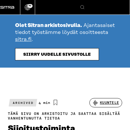
Siirry
FI
suoraan
Vaihda
Hae
sivuston
sisältöön
kieli
Olet Sitran arkistosivulla.
Ajantasaiset
tiedot työstämme löydät osoitteesta
sitra.fi
.
SIIRRY UUDELLE SIVUSTOLLE
Arvioitu
4 min
KUUNTELE
ARCHIVED
lukuaika
TÄMÄ SIVU ON ARKISTOITU JA SAATTAA SISÄLTÄÄ
VANHENTUNUTTA TIETOA
Sijoitustoiminta