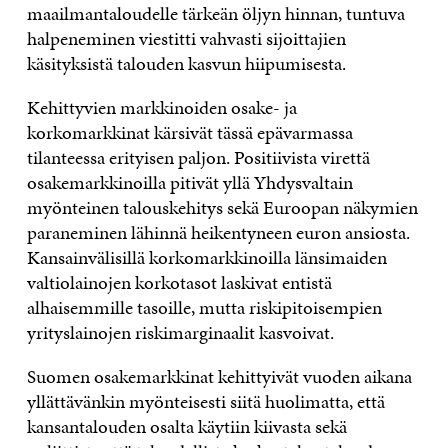
maailmantaloudelle tärkeän öljyn hinnan, tuntuva
halpeneminen viestitti vahvasti sijoittajien
käsityksistä talouden kasvun hiipumisesta.
Kehittyvien markkinoiden osake- ja
korkomarkkinat kärsivät tässä epävarmassa
tilanteessa erityisen paljon. Positiivista virettä
osakemarkkinoilla pitivät yllä Yhdysvaltain
myönteinen talouskehitys sekä Euroopan näkymien
paraneminen lähinnä heikentyneen euron ansiosta.
Kansainvälisillä korkomarkkinoilla länsimaiden
valtiolainojen korkotasot laskivat entistä
alhaisemmille tasoille, mutta riskipitoisempien
yrityslainojen riskimarginaalit kasvoivat.
Suomen osakemarkkinat kehittyivät vuoden aikana
yllättävänkin myönteisesti siitä huolimatta, että
kansantalouden osalta käytiin kiivasta sekä