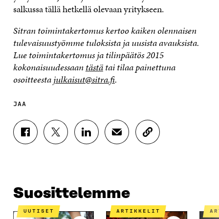
salkussa tällä hetkellä olevaan yritykseen.
Sitran toimintakertomus
kertoo kaiken olennaisen
tulevaisuustyömme tuloksista ja uusista avauksista.
Lue toimintakertomus ja tilinpäätös 2015
kokonaisuudessaan
tästä
tai tilaa painettuna
osoitteesta
julkaisut@sitra.fi
.
JAA
J
J
J
J
K
A
A
A
A
O
A
A
A
A
P
F
T
L
S
I
A
W
I
Ä
O
C
I
N
H
I
E
T
K
K
A
Suosittelemme
B
T
E
Ö
R
O
E
D
P
T
UUTISET
ARTIKKELIT
A
O
R
I
O
I