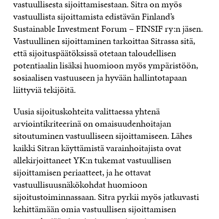
vastuullisesta sijoittamisestaan. Sitra on myös
vastuullista sijoittamista edistävän Finland’s
Sustainable Investment Forum – FINSIF ry:n jäsen.
Vastuullinen sijoittaminen tarkoittaa Sitrassa sitä,
että sijoituspäätöksissä otetaan taloudellisen
potentiaalin lisäksi huomioon myös ympäristöön,
sosiaalisen vastuuseen ja hyvään hallintotapaan
liittyviä tekijöitä.
Uusia sijoituskohteita valittaessa yhtenä
arviointikriteerinä on omaisuudenhoitajan
sitoutuminen vastuulliseen sijoittamiseen. Lähes
kaikki Sitran käyttämistä varainhoitajista ovat
allekirjoittaneet YK:n tukemat vastuullisen
sijoittamisen periaatteet, ja he ottavat
vastuullisuusnäkökohdat huomioon
sijoitustoiminnassaan. Sitra pyrkii myös jatkuvasti
kehittämään omia vastuullisen sijoittamisen