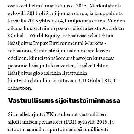
osakkeet helmi–maaliskuussa 2015. Merkintähinta
syksyllä 2011 oli 2 miljoonaa euroa, ja kauppahinta
keväällä 2015 yhteensä 4,1 miljoonaa euroa. Vuoden
aikana lunastettiin myös osa sijoituksesta Aberdeen
Global – World Equity -rahastossa sekä tehtiin
lisäsijoitus Impax Environmental Markets -
rahastoon. Kiinteistösijoitusten määrä kasvoi
edelleen, kiinteistöpääomarahastojen kutsuessa
pääomia lisäsijoituksia varten. Lisäksi tehtiin
lisäsijoitus globaaleihin listattuihin
kiinteistöyhtiöihin sijoittavaan UB Global REIT -
rahastoon.
Vastuullisuus sijoitustoiminnassa
Sitra allekirjoitti YK:n tukemat vastuullisen
sijoittamisen periaatteet (PRI) syksyllä 2015, ja
sitoutui samalla raportoimaan säännöllisesti