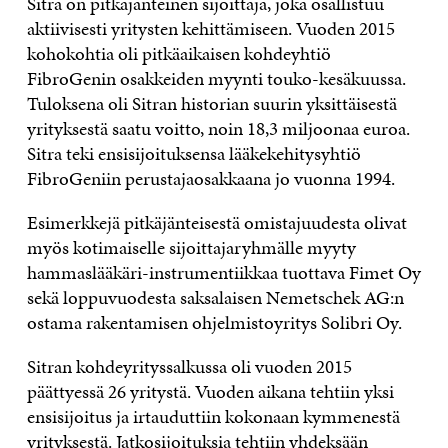
Sitra on pitkäjänteinen sijoittaja, joka osallistuu
aktiivisesti yritysten kehittämiseen. Vuoden 2015
kohokohtia oli pitkäaikaisen kohdeyhtiö
FibroGenin osakkeiden myynti touko-kesäkuussa.
Tuloksena oli Sitran historian suurin yksittäisestä
yrityksestä saatu voitto, noin 18,3 miljoonaa euroa.
Sitra teki ensisijoituksensa lääkekehitysyhtiö
FibroGeniin perustajaosakkaana jo vuonna 1994.
Esimerkkejä pitkäjänteisestä omistajuudesta olivat
myös kotimaiselle sijoittajaryhmälle myyty
hammaslääkäri-instrumentiikkaa tuottava Fimet Oy
sekä loppuvuodesta saksalaisen Nemetschek AG:n
ostama rakentamisen ohjelmistoyritys Solibri Oy.
Sitran kohdeyrityssalkussa oli vuoden 2015
päättyessä 26 yritystä. Vuoden aikana tehtiin yksi
ensisijoitus ja irtauduttiin kokonaan kymmenestä
yrityksestä. Jatkosijoituksia tehtiin yhdeksään