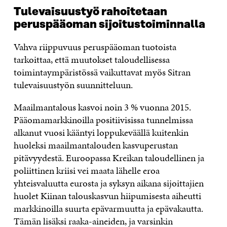
Tulevaisuustyö rahoitetaan
peruspääoman sijoitustoiminnalla
Vahva riippuvuus peruspääoman tuotoista
tarkoittaa, että muutokset taloudellisessa
toimintaympäristössä vaikuttavat myös Sitran
tulevaisuustyön suunnitteluun.
Maailmantalous kasvoi noin 3 % vuonna 2015.
Pääomamarkkinoilla positiivisissa tunnelmissa
alkanut vuosi kääntyi loppukeväällä kuitenkin
huoleksi maailmantalouden kasvuperustan
pitävyydestä. Euroopassa Kreikan taloudellinen ja
poliittinen kriisi vei maata lähelle eroa
yhteisvaluutta eurosta ja syksyn aikana sijoittajien
huolet Kiinan talouskasvun hiipumisesta aiheutti
markkinoilla suurta epävarmuutta ja epävakautta.
Tämän lisäksi raaka-aineiden, ja varsinkin