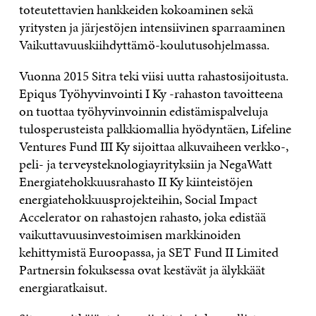
toteutettavien hankkeiden kokoaminen sekä
yritysten ja järjestöjen intensiivinen sparraaminen
Vaikuttavuuskiihdyttämö-koulutusohjelmassa.
Vuonna 2015 Sitra t
ek
i viisi uutta rahastosijoitusta.
Epiqus Työhyvinvointi I Ky -rahaston tavoitteena
on tuottaa työhyvinvoinnin edistämispalveluja
tulosperusteista palkkiomallia hyödyntäen, Lifeline
Ventures Fund III Ky sijoittaa alkuvaiheen verkko-,
peli- ja terveysteknologiayrityksiin ja NegaWatt
Energiatehokkuusrahasto II Ky kiinteistöjen
energiatehokkuusprojekteihin, Social Impact
Accelerator on rahastojen rahasto, joka edistää
vaikuttavuusinvestoimisen markkinoiden
kehittymistä Euroopassa, ja SET Fund II Limited
Partnersin fokuksessa ovat kestävät ja älykkäät
energiaratkaisut.