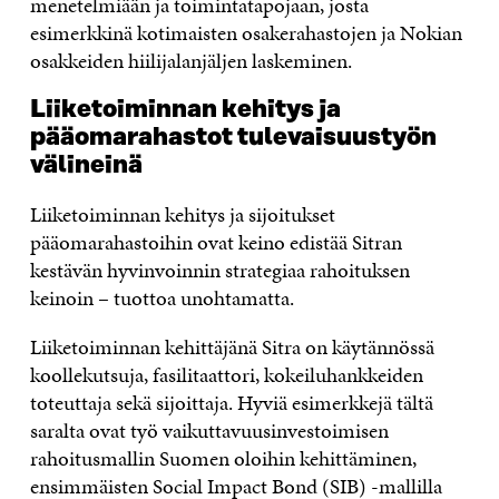
menetelmiään ja toimintatapojaan, josta
esimerkkinä kotimaisten osakerahastojen ja Nokian
osakkeiden hiilijalanjäljen laskeminen.
Liiketoiminnan kehitys ja
pääomarahastot tulevaisuustyön
välineinä
Liiketoiminnan kehitys ja sijoitukset
pääomarahastoihin ovat keino edistää Sitran
kestävän hyvinvoinnin strategiaa rahoituksen
keinoin – tuottoa unohtamatta.
Liiketoiminnan kehittäjänä Sitra on käytännössä
koollekutsuja, fasilitaattori, kokeiluhankkeiden
toteuttaja sekä sijoittaja. Hyviä esimerkkejä tältä
saralta ovat työ vaikuttavuusinvestoimisen
rahoitusmallin Suomen oloihin kehittäminen,
ensimmäisten Social Impact Bond (SIB) -mallilla