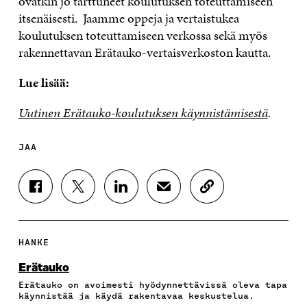
ovatkin jo tarttuneet koulutuksen toteuttamiseen
itsenäisesti. Jaamme oppeja ja vertaistukea
koulutuksen toteuttamiseen verkossa sekä myös
rakennettavan Erätauko-vertaisverkoston kautta.
Lue lisää:
Uutinen Erätauko-koulutuksen käynnistämisestä
.
JAA
J
J
J
J
K
A
A
A
A
O
A
A
A
A
P
F
T
L
S
I
A
W
I
Ä
O
HANKE
C
I
N
H
I
E
T
K
K
A
Erätauko
B
T
E
Ö
R
Erätauko on avoimesti hyödynnettävissä oleva tapa
O
E
D
P
T
käynnistää ja käydä rakentavaa keskustelua.
O
R
I
O
I