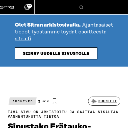
Siirry
FI
suoraan
Vaihda
Hae
sivuston
sisältöön
kieli
Olet Sitran arkistosivulla.
Ajantasaiset
tiedot työstämme löydät osoitteesta
sitra.fi
.
SIIRRY UUDELLE SIVUSTOLLE
Arvioitu
3 min
KUUNTELE
ARCHIVED
lukuaika
TÄMÄ SIVU ON ARKISTOITU JA SAATTAA SISÄLTÄÄ
VANHENTUNUTTA TIETOA
Sinustako Erätauko-