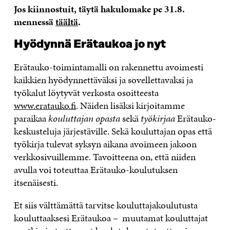
Jos kiinnostuit, täytä hakulomake pe 31.8.
mennessä
täältä
.
Hyödynnä Erätaukoa jo nyt
Erätauko-toimintamalli on rakennettu avoimesti
kaikkien hyödynnettäväksi ja sovellettavaksi ja
työkalut löytyvät verkosta osoitteesta
www.eratauko.fi
. Näiden lisäksi kirjoitamme
paraikaa
kouluttajan opasta
sekä
työkirjaa
Erätauko-
keskusteluja järjestäville. Sekä kouluttajan opas että
työkirja tulevat syksyn aikana avoimeen jakoon
verkkosivuillemme. Tavoitteena on, että niiden
avulla voi toteuttaa Erätauko-koulutuksen
itsenäisesti.
Et siis välttämättä tarvitse kouluttajakoulutusta
kouluttaaksesi Erätaukoa – muutamat kouluttajat