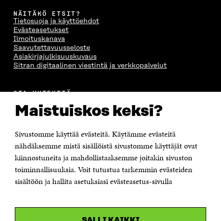
NÄITÄKÖ ETSIT?
Tietosuoja ja käyttöehdot
Evästeasetukset
Ilmoituskanava
Saavutettavuusseloste
Asiakirjajulkisuuskuvaus
Sitran digitaalinen viestintä ja verkkopalvelut
OTA YHTEYTTÄ
Suomen itsenäisyyden juhlarahasto Sitra
Maistuiskos keksi?
Itämerenkatu 11-13, PL 160,
00181 Helsinki
Sivustomme käyttää evästeitä. Käytämme evästeitä
Puhelin +358 294 618 991
Sähköpostiosoite
nähdäksemme mistä sisällöistä sivustomme käyttäjät ovat
etunimi.sukunimi@sitra.fi tai sitra@sitra.fi
kiinnostuneita ja mahdollistaaksemme joitakin sivuston
Saapumisohjeet
toiminnallisuuksia. Voit tutustua tarkemmin evästeiden
sisältöön ja hallita asetuksiasi evästeasetus-sivulla
Y-tunnus 0202132-3
OLEMME NÄISSÄ SOMEISSA
SALLI KAIKKI