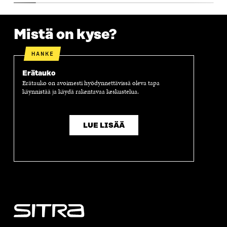
S
S
S
A
S
A
S
S
A
A
S
Mistä on kyse?
A
HANKE
Erätauko
Erätauko on avoimesti hyödynnettävissä oleva tapa
käynnistää ja käydä rakentavaa keskustelua.
LUE LISÄÄ