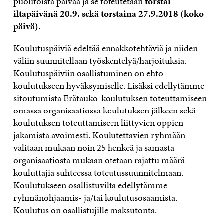
puolitoista päivää ja se toteutetaan
torstai-
iltapäivänä 20.9. sekä torstaina 27.9.2018 (koko
päivä).
Koulutuspäiviä edeltää ennakkotehtäviä ja niiden
väliin suunnitellaan työskentelyä/harjoituksia.
Koulutuspäiviin osallistuminen on ehto
koulutukseen hyväksymiselle. Lisäksi edellytämme
sitoutumista Erätauko-koulutuksen toteuttamiseen
omassa organisaatiossa koulutuksen jälkeen sekä
koulutuksen toteuttamiseen liittyvien oppien
jakamista avoimesti. Koulutettavien ryhmään
valitaan mukaan noin 25 henkeä ja samasta
organisaatiosta mukaan otetaan rajattu määrä
kouluttajia suhteessa toteutussuunnitelmaan.
Koulutukseen osallistuvilta edellytämme
ryhmänohjaamis- ja/tai koulutusosaamista.
Koulutus on osallistujille maksutonta.