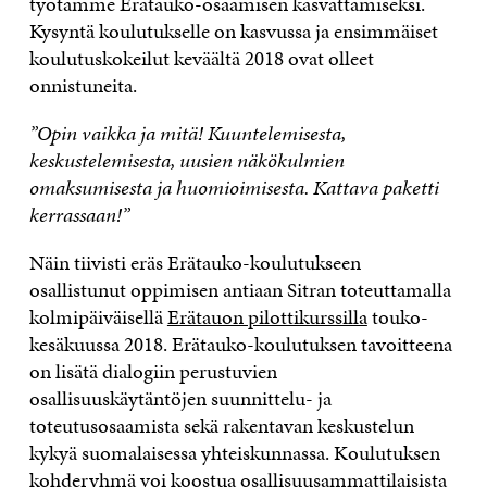
työtämme Erätauko-osaamisen kasvattamiseksi.
Kysyntä koulutukselle on kasvussa ja ensimmäiset
koulutuskokeilut keväältä 2018 ovat olleet
onnistuneita.
”Opin vaikka ja mitä! Kuuntelemisesta,
keskustelemisesta, uusien näkökulmien
omaksumisesta ja huomioimisesta. Kattava paketti
kerrassaan!”
Näin tiivisti eräs Erätauko-koulutukseen
osallistunut oppimisen antiaan Sitran toteuttamalla
kolmipäiväisellä
Erätauon pilottikurssilla
touko-
kesäkuussa 2018. Erätauko-koulutuksen tavoitteena
on lisätä dialogiin perustuvien
osallisuuskäytäntöjen suunnittelu- ja
toteutusosaamista sekä rakentavan keskustelun
kykyä suomalaisessa yhteiskunnassa. Koulutuksen
kohderyhmä voi koostua osallisuusammattilaisista