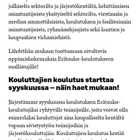
julkiselta sektorilta ja järjestökentältä, kehittämisen
asiantuntijoista yksityiseltä sektorilta, viestinnän ja
median ammattilaisista, koulutuksen ja fasilitoinnin
asiantuntijoista, ryhmänohjaajista sekä kuntien ja
kaupunkien virkamiehistä.
Lähdethän mukaan tuottamaan oivaltavia
oppimiskokemuksia Erätauko-koulutukseen
osallistujille!
Kouluttajien koulutus starttaa
syyskuussa – näin haet mukaan!
Järjestämme syyskuussa koulutuksen Erätauko-
kouluttajiksi ryhtyville toimijoille, joita voivat olla
esimerkiksi kouluttajat aina kaupalliselta kentältä
vapaan sivistystyön toimijoihin ja
järjestökouluttajiin. Kouluttajien koulutus kestää