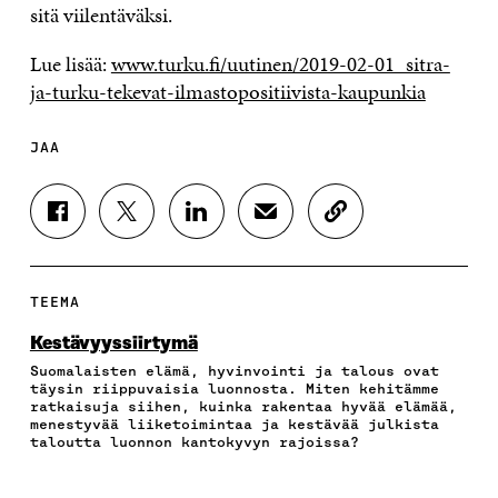
sitä viilentäväksi.
Lue lisää:
www.turku.fi/uutinen/2019-02-01_sitra-
ja-turku-tekevat-ilmastopositiivista-kaupunkia
JAA
J
J
J
J
K
A
A
A
A
O
A
A
A
A
P
F
T
L
S
I
A
W
I
Ä
O
TEEMA
C
I
N
H
I
E
T
K
K
A
Kestävyyssiirtymä
B
T
E
Ö
R
Suomalaisten elämä, hyvinvointi ja talous ovat
O
E
D
P
T
täysin riippuvaisia luonnosta. Miten kehitämme
O
R
I
O
I
ratkaisuja siihen, kuinka rakentaa hyvää elämää,
K
I
N
S
K
menestyvää liiketoimintaa ja kestävää julkista
I
S
I
T
K
taloutta luonnon kantokyvyn rajoissa?
S
S
S
I
E
S
Ä
S
L
L