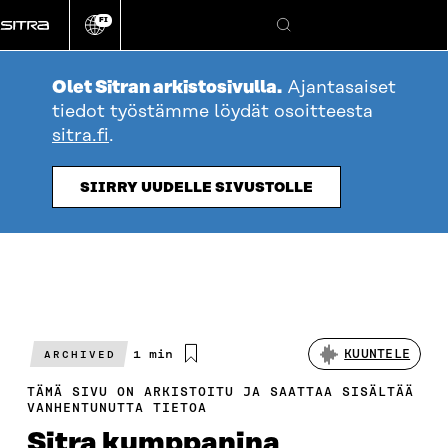
Siirry
FI
suoraan
Vaihda
Hae
sivuston
sisältöön
kieli
Olet Sitran arkistosivulla.
Ajantasaiset
tiedot työstämme löydät osoitteesta
sitra.fi
.
SIIRRY UUDELLE SIVUSTOLLE
Arvioitu
1 min
KUUNTELE
ARCHIVED
lukuaika
TÄMÄ SIVU ON ARKISTOITU JA SAATTAA SISÄLTÄÄ
VANHENTUNUTTA TIETOA
Sitra kumppanina