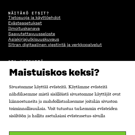
NÄITÄKÖ ETSIT?
Tietosuoja ja käyttöehdot
Evästeasetukset
Ilmoituskanava
Saavutettavuusseloste
Asiakirjajulkisuuskuvaus
Sitran digitaalinen viestintä ja verkkopalvelut
OTA YHTEYTTÄ
Suomen itsenäisyyden juhlarahasto Sitra
Maistuiskos keksi?
Itämerenkatu 11-13, PL 160,
00181 Helsinki
Sivustomme käyttää evästeitä. Käytämme evästeitä
Puhelin +358 294 618 991
Sähköpostiosoite
nähdäksemme mistä sisällöistä sivustomme käyttäjät ovat
etunimi.sukunimi@sitra.fi tai sitra@sitra.fi
kiinnostuneita ja mahdollistaaksemme joitakin sivuston
Saapumisohjeet
toiminnallisuuksia. Voit tutustua tarkemmin evästeiden
sisältöön ja hallita asetuksiasi evästeasetus-sivulla
Y-tunnus 0202132-3
OLEMME NÄISSÄ SOMEISSA