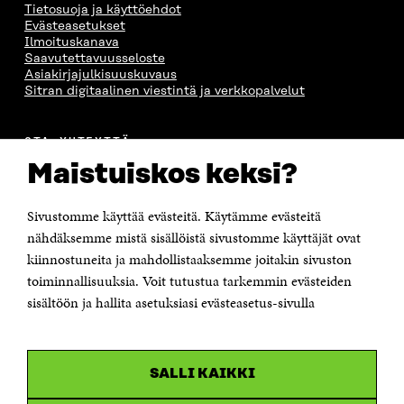
Tietosuoja ja käyttöehdot
Evästeasetukset
Ilmoituskanava
Saavutettavuusseloste
Asiakirjajulkisuuskuvaus
Sitran digitaalinen viestintä ja verkkopalvelut
OTA YHTEYTTÄ
Suomen itsenäisyyden juhlarahasto Sitra
Maistuiskos keksi?
Itämerenkatu 11-13, PL 160,
00181 Helsinki
Sivustomme käyttää evästeitä. Käytämme evästeitä
Puhelin +358 294 618 991
Sähköpostiosoite
nähdäksemme mistä sisällöistä sivustomme käyttäjät ovat
etunimi.sukunimi@sitra.fi tai sitra@sitra.fi
kiinnostuneita ja mahdollistaaksemme joitakin sivuston
toiminnallisuuksia. Voit tutustua tarkemmin evästeiden
Saapumisohjeet
sisältöön ja hallita asetuksiasi evästeasetus-sivulla
Y-tunnus 0202132-3
OLEMME NÄISSÄ SOMEISSA
SALLI KAIKKI
Facebook
Avautuu