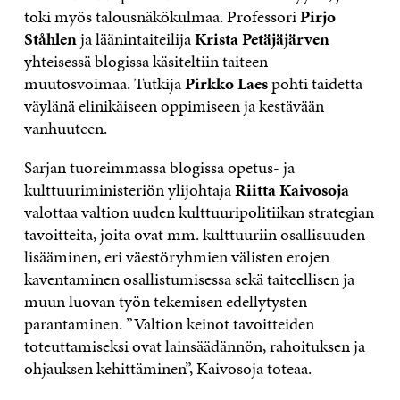
toki myös talousnäkökulmaa. Professori
Pirjo
Ståhlen
ja läänintaiteilija
Krista Petäjäjärven
yhteisessä blogissa käsiteltiin taiteen
muutosvoimaa. Tutkija
Pirkko Laes
pohti taidetta
väylänä elinikäiseen oppimiseen ja kestävään
vanhuuteen.
Sarjan tuoreimmassa blogissa opetus- ja
kulttuuriministeriön ylijohtaja
Riitta Kaivosoja
valottaa valtion uuden kulttuuripolitiikan strategian
tavoitteita, joita ovat mm. kulttuuriin osallisuuden
lisääminen, eri väestöryhmien välisten erojen
kaventaminen osallistumisessa sekä taiteellisen ja
muun luovan työn tekemisen edellytysten
parantaminen. ”Valtion keinot tavoitteiden
toteuttamiseksi ovat lainsäädännön, rahoituksen ja
ohjauksen kehittäminen”, Kaivosoja toteaa.