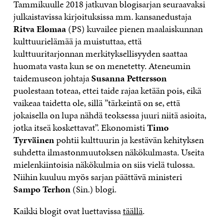
Tammikuulle 2018 jatkuvan blogisarjan seuraavaksi
julkaistavissa kirjoituksissa mm. kansanedustaja
Ritva Elomaa
(PS) kuvailee pienen maalaiskunnan
kulttuurielämää ja muistuttaa, että
kulttuuritarjonnan merkityksellisyyden saattaa
huomata vasta kun se on menetetty. Ateneumin
taidemuseon johtaja
Susanna Pettersson
puolestaan toteaa, ettei taide rajaa ketään pois, eikä
vaikeaa taidetta ole, sillä ”tärkeintä on se, että
jokaisella on lupa nähdä teoksessa juuri niitä asioita,
jotka itseä koskettavat”. Ekonomisti
Timo
Tyrväinen
pohtii kulttuurin ja kestävän kehityksen
suhdetta ilmastonmuutoksen näkökulmasta. Useita
mielenkiintoisia näkökulmia on siis vielä tulossa.
Niihin kuuluu myös sarjan päättävä ministeri
Sampo Terhon
(Sin.) blogi.
Kaikki blogit ovat luettavissa
täällä
.