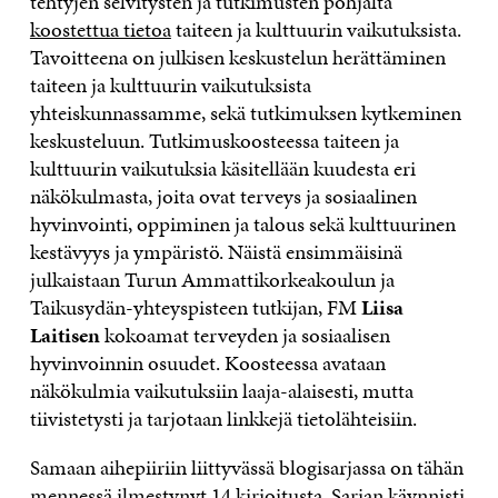
tehtyjen selvitysten ja tutkimusten pohjalta
koostettua tietoa
taiteen ja kulttuurin vaikutuksista.
Tavoitteena on julkisen keskustelun herättäminen
taiteen ja kulttuurin vaikutuksista
yhteiskunnassamme, sekä tutkimuksen kytkeminen
keskusteluun. Tutkimuskoosteessa taiteen ja
kulttuurin vaikutuksia käsitellään kuudesta eri
näkökulmasta, joita ovat terveys ja sosiaalinen
hyvinvointi, oppiminen ja talous sekä kulttuurinen
kestävyys ja ympäristö. Näistä ensimmäisinä
julkaistaan Turun Ammattikorkeakoulun ja
Taikusydän-yhteyspisteen tutkijan, FM
Liisa
Laitisen
kokoamat terveyden ja sosiaalisen
hyvinvoinnin osuudet. Koosteessa avataan
näkökulmia vaikutuksiin laaja-alaisesti, mutta
tiivistetysti ja tarjotaan linkkejä tietolähteisiin.
Samaan aihepiiriin liittyvässä blogisarjassa on tähän
mennessä ilmestynyt 14 kirjoitusta. Sarjan käynnisti