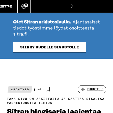
Siirry
FI
suoraan
Vaihda
Hae
sivuston
sisältöön
kieli
Olet Sitran arkistosivulla.
Ajantasaiset
tiedot työstämme löydät osoitteesta
sitra.fi
.
SIIRRY UUDELLE SIVUSTOLLE
Arvioitu
3 min
KUUNTELE
ARCHIVED
lukuaika
TÄMÄ SIVU ON ARKISTOITU JA SAATTAA SISÄLTÄÄ
VANHENTUNUTTA TIETOA
Sitran blogisarja laajentaa