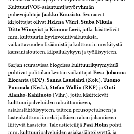
KulttuuriVOS-asiantuntijatyöryhmän
puheenjohtaja
Jaakko Kuusisto
. Seuraavat
kirjoittajat olivat
Helena Värri
,
Stuba Nikula
,
Ditte Winqvist
ja
Kimmo Levä
, jotka käsittelivät
mm. kulttuurin hyvinvointivaikutuksia,
vaikuttavuuden lisäämistä ja kulttuurin merkitystä
kansantalouteen, kilpailukykyyn ja työllisyyteen.
Sarjan seuraavissa blogeissa kulttuurikysymyksiä
pohtivat politiikan kentän vaikuttajat
Eeva-Johanna
Eloranta
(SDP),
Sanna Lauslahti
(Kok.),
Tuomo
Puumala
(Kesk.),
Stefan Wallin
(RKP) ja
Outi
Alanko-Kahiluoto
(Vihr.), jotka käsittelevät
kulttuuripalveluiden rahoittamiseen,
asiakaslähtöisyyteen, taiteen perusopetukseen ja
lastenkulttuuriin sekä julkisen rahan jakamiseen
liittyviä haasteita. Taloustieteilijä
Pasi Holm
pohti
mm. kulttuuripalveluiden asiakaslähtöisyyttä, ja