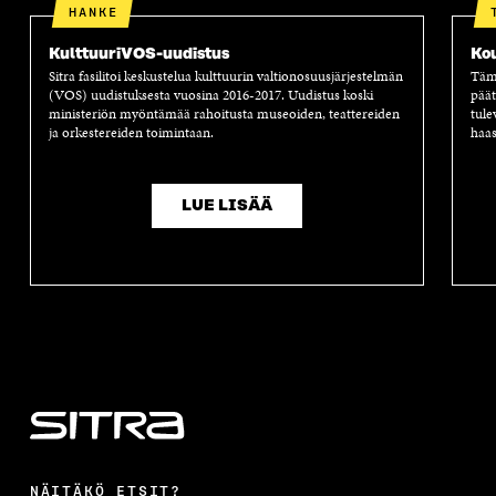
HANKE
KulttuuriVOS-uudistus
Ko
Sitra fasilitoi keskustelua kulttuurin valtionosuusjärjestelmän
Tämä
(VOS) uudistuksesta vuosina 2016-2017. Uudistus koski
päät
ministeriön myöntämää rahoitusta museoiden, teattereiden
tule
ja orkestereiden toimintaan.
haas
LUE LISÄÄ
NÄITÄKÖ ETSIT?