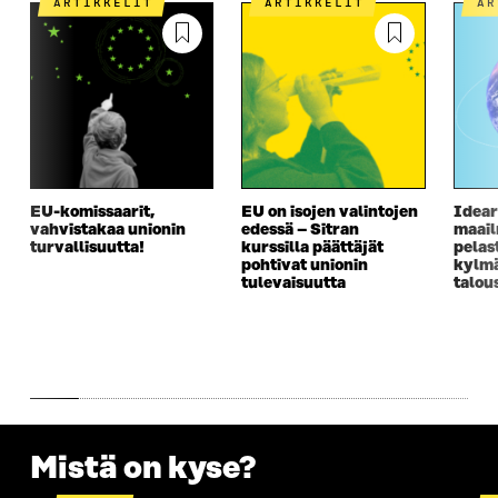
ARTIKKELIT
ARTIKKELIT
A
EU-komissaarit,
EU on isojen valintojen
Idear
vahvistakaa unionin
edessä – Sitran
maai
turvallisuutta!
kurssilla päättäjät
pelas
pohtivat unionin
kylm
tulevaisuutta
talou
Mistä on kyse?