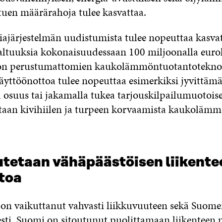
uen määrärahoja tulee kasvattaa.
giajärjestelmän uudistumista tulee nopeuttaa kasva
altuuksia kokonaisuudessaan 100 miljoonalla eurol
oon perustumattomien kaukolämmöntuotantotekno
äyttöönottoa tulee nopeuttaa esimerkiksi jyvittämäl
a osuus tai jakamalla tukea tarjouskilpailumuotois
altaan kivihiilen ja turpeen korvaamista kaukoläm
utetaan vähäpäästöisen liikente
toa
 on vaikuttanut vahvasti liikkuvuuteen sekä Suomen 
esti. Suomi on sitoutunut puolittamaan liikenteen 