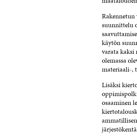
maatalouden 
Rakennetun y
suunnittelu 
saavuttamise
käytön suunn
varata kaksi
olemassa ole
materiaali-, 
Lisäksi kiert
oppimispolku
osaaminen lev
kiertotalous
ammatillisen
järjestökentä