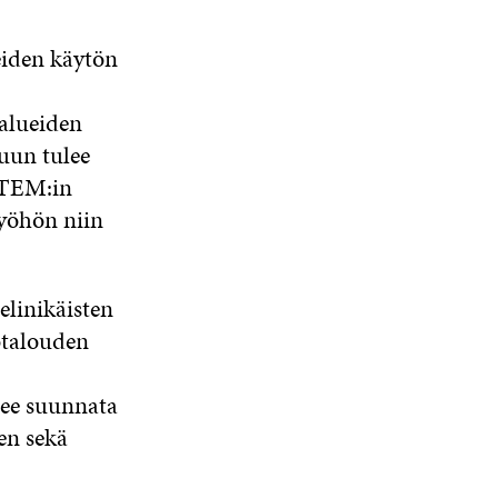
eiden käytön
alueiden
uun tulee
 TEM:in
työhön niin
elinikäisten
otalouden
lee suunnata
en sekä