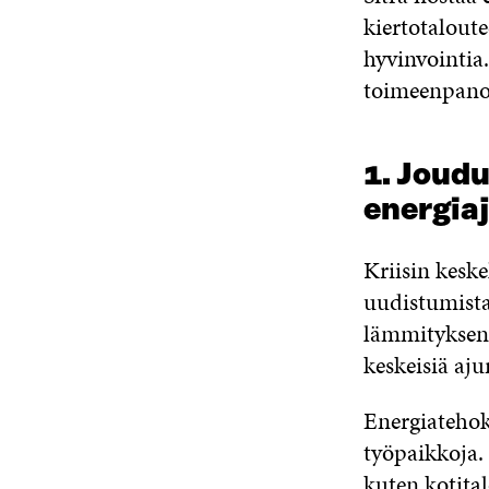
kiertotaloute
hyvinvointia
toimeenpano
1. Joud
energia
Kriisin kesk
uudistumista
lämmityksen,
keskeisiä ajur
Energiatehok
työpaikkoja.
kuten kotita