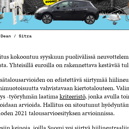
 Dean / Sitra
itus kokoontuu syyskuun puolivälissä neuvottele
ta. Yhteisillä euroilla on rakennettava kestävää tul
isätalousarvioiden on edistettävä siirtymää hiilineut
muotoisuutta vahvistavaan kiertotalouteen. Valin
tys -työryhmän laatima
kriteeristö
, jonka avulla t
voidaan arvioida. Hallitus on sitoutunut hyödyntä
uoden 2021 talousarvioesityksen arvioinnissa.
siin keinoja, joilla Suomi voi siirtyä hiilineutraalii