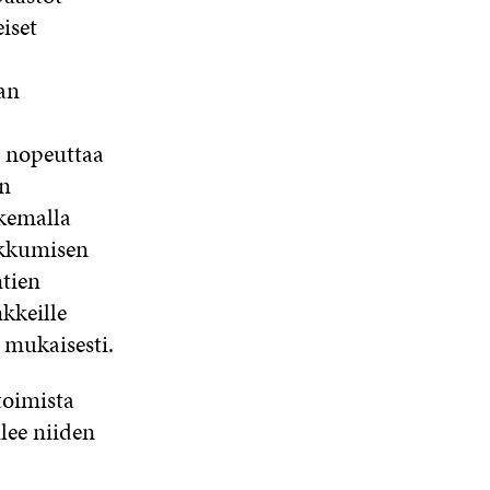
iset
an
e nopeuttaa
n
ukemalla
ikkumisen
ntien
kkeille
 mukaisesti.
toimista
lee niiden