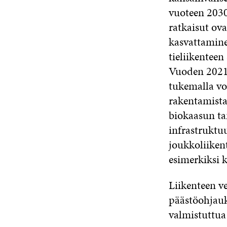
vuoteen 2030
ratkaisut ov
kasvattamine
tieliikenteen
Vuoden 2021 
tukemalla v
rakentamista 
biokaasun ta
infrastruktuu
joukkoliiken
esimerkiksi 
Liikenteen v
päästöohjauk
valmistuttua