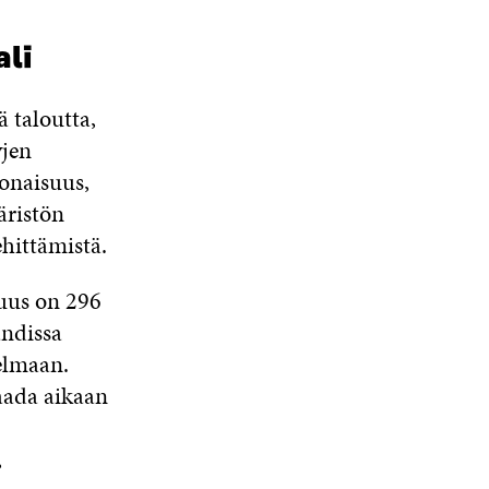
ali
 taloutta,
yjen
onaisuus,
äristön
hittämistä.
uus on 296
andissa
elmaan.
saada aikaan
,