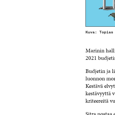
Kuva: Topias
Marinin hall
2021 budjetis
Budjetin ja l
luonnon moni
Kestävä elvy
kestävyyttä 
kriteereitä v
Sitra nostaa e