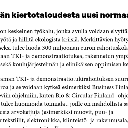
ään kiertotaloudesta uusi norma
on keskeinen työkalu, jonka avulla voidaan elvyttää
yötä ja hillitä ekologista kriisiä. Merkittävien hyöt
eksi tulee luoda 300 miljoonan euron rahoituskok
etaan TKI- ja demonstraatiotukea, rakennetun ymp
 sekä koulujärjestelmän ja elinikäisen oppimisen ke
taman TKI- ja demonstraatiotukirahoituksen suur
roa ja se voidaan kytkeä esimerkiksi Business Finl
eviin ohjelmiin, kuten Bio & Circular Finland -ohj
i tulee huomioida toimialat, joille on mahdollista 
usia arvoketjuja (esimerkiksi muovit, puu- ja
utekstiilit, elektroniikka, kiinteistö- ja rakennusala