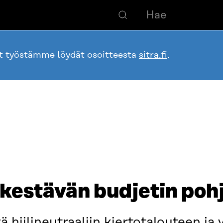
ot työstämme löydät osoitteesta
sitra.fi
.
 kestävän budjetin poh
yä hiilineutraaliin kiertotalouteen ja