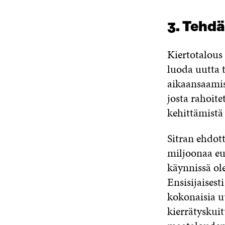
3. Tehd
Kiertotalous 
luoda uutta t
aikaansaamis
josta rahoit
kehittämistä
Sitran ehdot
miljoonaa eu
käynnissä ol
Ensisijaisest
kokonaisia u
kierrätyskuit