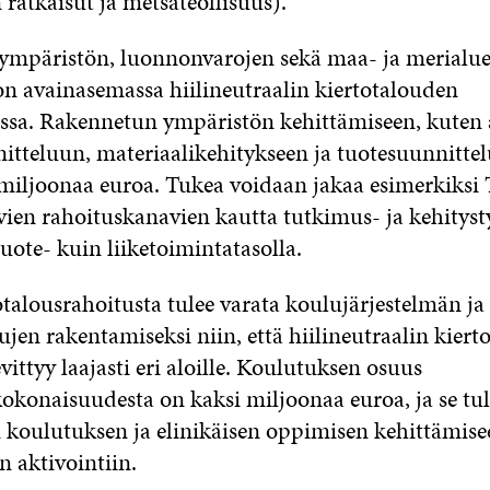
ratkaisut ja metsäteollisuus).
mpäristön, luonnonvarojen sekä maa- ja merialu
on avainasemassa hiilineutraalin kiertotalouden
ssa. Rakennetun ympäristön kehittämiseen, kuten 
itteluun, materiaalikehitykseen ja tuotesuunnittel
 miljoonaa euroa. Tukea voidaan jakaa esimerkiksi
vien rahoituskanavien kautta tutkimus- ja kehitys
tuote- kuin liiketoimintatasolla.
otalousrahoitusta tulee varata koulujärjestelmän ja 
jen rakentamiseksi niin, että hiilineutraalin kiert
ittyy laajasti eri aloille. Koulutuksen osuus
kokonaisuudesta on kaksi miljoonaa euroa, ja se tu
 koulutuksen ja elinikäisen oppimisen kehittämise
n aktivointiin.