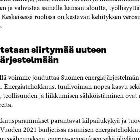
en ja vahvistaa samalla kansantaloutta, työllisyyttä
. Keskeisessä roolissa on kestävän kehityksen veros
.
utetaan siirtymää uuteen
järjestelmään
ellä voimme jouduttaa Suomen energiajärjestelmän
. Energiatehokkuus, tuulivoiman nopea kasvu sek
 teollisuuden ja liikkumisen sähköistäminen ovat
eita.
kuusparannukset parantavat kilpailukykyä ja tuov
 Vuoden 2021 budjetissa asumisen energiatehokku
lousvähennyksen, energia-avustuksen sekä öljyläm