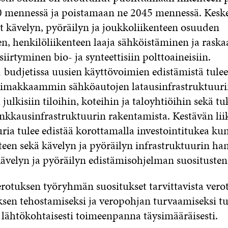
 mennessä ja poistamaan ne 2045 mennessä. Keske
at kävelyn, pyöräilyn ja joukkoliikenteen osuuden
n, henkilöliikenteen laaja sähköistäminen ja raska
 siirtyminen bio- ja synteettisiin polttoaineisiin.
budjetissa uusien käyttövoimien edistämistä tule
oimakkaammin sähköautojen latausinfrastruktuuri
julkisiin tiloihin, koteihin ja taloyhtiöihin sekä t
nkkausinfrastruktuurin rakentamista. Kestävän li
ria tulee edistää korottamalla investointitukea ku
teen sekä kävelyn ja pyöräilyn infrastruktuurin han
kävelyn ja pyöräilyn edistämisohjelman suositusten
erotuksen työryhmän suositukset tarvittavista vero
sen tehostamiseksi ja veropohjan turvaamiseksi tu
 lähtökohtaisesti toimeenpanna täysimääräisesti.