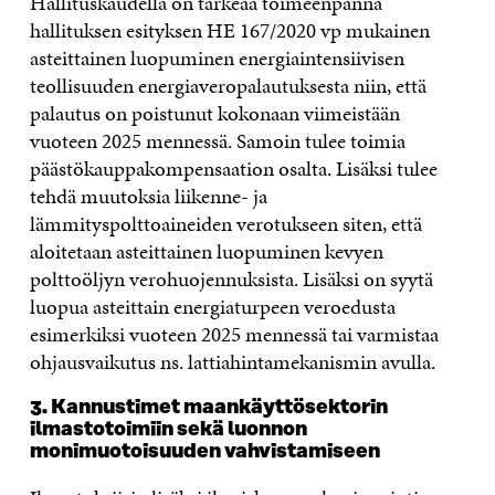
Hallituskaudella on tärkeää toimeenpanna
hallituksen esityksen HE 167/2020 vp mukainen
asteittainen luopuminen energiaintensiivisen
teollisuuden energiaveropalautuksesta niin, että
palautus on poistunut kokonaan viimeistään
vuoteen 2025 mennessä. Samoin tulee toimia
päästökauppakompensaation osalta. Lisäksi tulee
tehdä muutoksia liikenne- ja
lämmityspolttoaineiden verotukseen siten, että
aloitetaan asteittainen luopuminen kevyen
polttoöljyn verohuojennuksista. Lisäksi on syytä
luopua asteittain energiaturpeen veroedusta
esimerkiksi vuoteen 2025 mennessä tai varmistaa
ohjausvaikutus ns. lattiahintamekanismin avulla.
3. Kannustimet maankäyttösektorin
ilmastotoimiin sekä luonnon
monimuotoisuuden vahvistamiseen