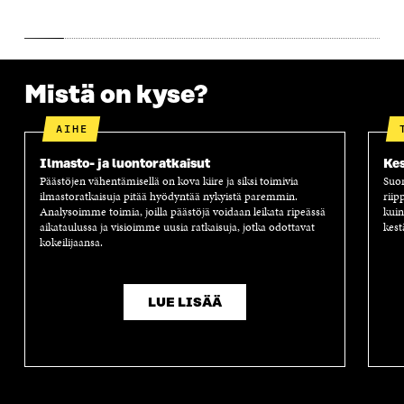
A
A
S
A
Mistä on kyse?
AIHE
Ilmasto- ja luontoratkaisut
Kes
Päästöjen vähentämisellä on kova kiire ja siksi toimivia
Suom
ilmastoratkaisuja pitää hyödyntää nykyistä paremmin.
riip
Analysoimme toimia, joilla päästöjä voidaan leikata ripeässä
kuin
aikataulussa ja visioimme uusia ratkaisuja, jotka odottavat
kest
kokeilijaansa.
LUE LISÄÄ