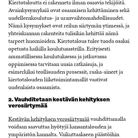
Kiertotaloutta ei rakenneta ilman osaavia tekijöitä.
Avainkysymyksiä ovat osaamisen kehittäminen sekä
uudelleenkoulutus- ja uranvaihtomahdollisuudet.
Nämä kysymykset ovat reilun siirtymän ytimessä, ja
yhteiskunnan rakenteita tulisikin kehittää nämä
tarpeet huomioiden. Kiertotalous tulee tuoda osaksi
opetusta kaikilla koulutusasteilla. Erityisesti
ammatillisessa koulutuksessa ja jatkuvassa
oppimisessa tarvitaan uusia ratkaisuja, ja
esimerkiksi teollisuuden prosessit, raaka-aineet ja
kiertotalouden liiketoimintamallit vaativat
uudenlaista osaamista.
2. Vauhditetaan kestävän kehityksen
verosiirtymää
Kestävän kehityksen verosiirtymää
vauhdittamalla
voidaan saavuttaa hyötyjä kansantalouden ja
ympäristön kannalta. Vaikuttaakseen päästöihin