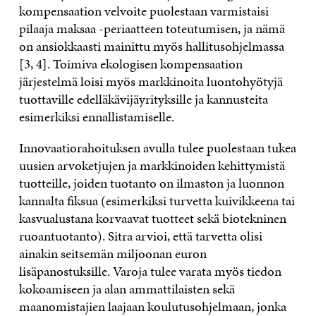
kompensaation velvoite puolestaan varmistaisi
pilaaja maksaa -periaatteen toteutumisen, ja nämä
on ansiokkaasti mainittu myös hallitusohjelmassa
[3, 4]. Toimiva ekologisen kompensaation
järjestelmä loisi myös markkinoita luontohyötyjä
tuottaville edelläkävijäyrityksille ja kannusteita
esimerkiksi ennallistamiselle.
Innovaatiorahoituksen avulla tulee puolestaan tukea
uusien arvoketjujen ja markkinoiden kehittymistä
tuotteille, joiden tuotanto on ilmaston ja luonnon
kannalta fiksua (esimerkiksi turvetta kuivikkeena tai
kasvualustana korvaavat tuotteet sekä biotekninen
ruoantuotanto). Sitra arvioi, että tarvetta olisi
ainakin seitsemän miljoonan euron
lisäpanostuksille. Varoja tulee varata myös tiedon
kokoamiseen ja alan ammattilaisten sekä
maanomistajien laajaan koulutusohjelmaan, jonka