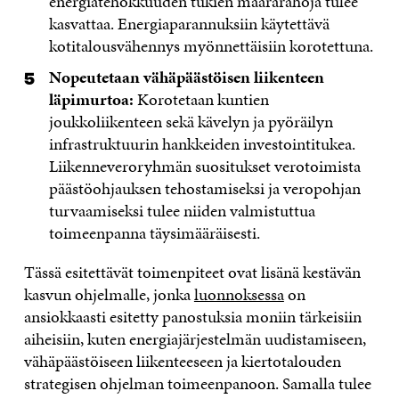
energiatehokkuuden tukien määrärahoja tulee
kasvattaa. Energiaparannuksiin käytettävä
kotitalousvähennys myönnettäisiin korotettuna.
Nopeutetaan vähäpäästöisen liikenteen
läpimurtoa:
Korotetaan kuntien
joukkoliikenteen sekä kävelyn ja pyöräilyn
infrastruktuurin hankkeiden investointitukea.
Liikenneveroryhmän suositukset verotoimista
päästöohjauksen tehostamiseksi ja veropohjan
turvaamiseksi tulee niiden valmistuttua
toimeenpanna täysimääräisesti.
Tässä esitettävät toimenpiteet ovat lisänä kestävän
kasvun ohjelmalle, jonka
luonnoksessa
on
ansiokkaasti esitetty panostuksia moniin tärkeisiin
aiheisiin, kuten energiajärjestelmän uudistamiseen,
vähäpäästöiseen liikenteeseen ja kiertotalouden
strategisen ohjelman toimeenpanoon. Samalla tulee