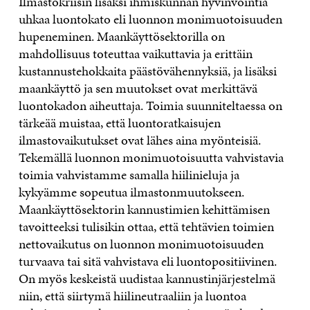
Ilmastokriisin lisäksi ihmiskunnan hyvinvointia
uhkaa luontokato eli luonnon monimuotoisuuden
hupeneminen. Maankäyttösektorilla on
mahdollisuus toteuttaa vaikuttavia ja erittäin
kustannustehokkaita päästövähennyksiä, ja lisäksi
maankäyttö ja sen muutokset ovat merkittävä
luontokadon aiheuttaja. Toimia suunniteltaessa on
tärkeää muistaa, että luontoratkaisujen
ilmastovaikutukset ovat lähes aina myönteisiä.
Tekemällä luonnon monimuotoisuutta vahvistavia
toimia vahvistamme samalla hiilinieluja ja
kykyämme sopeutua ilmastonmuutokseen.
Maankäyttösektorin kannustimien kehittämisen
tavoitteeksi tulisikin ottaa, että tehtävien toimien
nettovaikutus on luonnon monimuotoisuuden
turvaava tai sitä vahvistava eli luontopositiivinen.
On myös keskeistä uudistaa kannustinjärjestelmä
niin, että siirtymä hiilineutraaliin ja luontoa