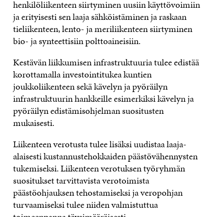
henkilöliikenteen siirtyminen uusiin käyttövoimiin
ja erityisesti sen laaja sähköistäminen ja raskaan
tieliikenteen, lento- ja meriliikenteen siirtyminen
bio- ja synteettisiin polttoaineisiin.
Kestävän liikkumisen infrastruktuuria tulee edistää
korottamalla investointitukea kuntien
joukkoliikenteen sekä kävelyn ja pyöräilyn
infrastruktuurin hankkeille esimerkiksi kävelyn ja
pyöräilyn edistämisohjelman suositusten
mukaisesti.
Liikenteen verotusta tulee lisäksi uudistaa laaja-
alaisesti kustannustehokkaiden päästövähennysten
tukemiseksi. Liikenteen verotuksen työryhmän
suositukset tarvittavista verotoimista
päästöohjauksen tehostamiseksi ja veropohjan
turvaamiseksi tulee niiden valmistuttua
toimeenpanna täysimääräisesti.