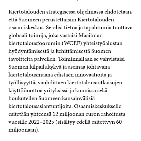
Kiertotalouden strategisessa ohjelmassa ehdotetaan,
että Suomeen perustettaisiin Kiertotalouden
osaamiskeskus. Se olisi tietoa ja tapahtumia tuottava
globaali toimija, joka vastaisi Maailman
kiertotalousfoorumin (WCEF) yhteistyöalustan
hyödyntämisestä ja kehittämisestä Suomen
tavoitteita palvellen. Toiminnallaan se vahvistaisi
Suomen kilpailukykyä ja asemaa johtavana
kiertotalousmaana edistäen innovaatioita ja
työllisyyttä, vauhdittaen kiertotalousratkaisujen
käyttöönottoa yrityksissä ja kunnissa sekä
houkutellen Suomeen kansainvälisiä
kiertotalousasiantuntijoita. Osaamiskeskukselle
esitetään yhteensä 12 miljoonan euron rahoitusta
vuosille 2022–2025 (sisältyy edellä esitettyyn 60
miljoonaan).