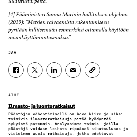
uudistustarpeita.”
[4] Pääministeri Sanna Marinin hallituksen ohjelma
(2019): ”Metsien raivaamista rakentamiseen
pyritään hillitsemään esimerkiksi ottamalla käyttöön
maankäyttömuutosmaksu.”
JAA
J
J
J
J
K
A
A
A
A
O
A
A
A
A
P
F
T
L
S
I
A
W
I
Ä
O
AIHE
C
I
N
H
I
E
T
K
K
A
Ilmasto- ja luontoratkaisut
B
T
E
Ö
R
Päästöjen vähentämisellä on kova kiire ja siksi
O
E
D
P
T
toimivia ilmastoratkaisuja pitää hyödyntää
O
R
I
O
I
nykyistä paremmin. Analysoimme toimia, joilla
K
I
N
S
K
päästöjä voidaan leikata ripeässä aikataulussa ja
I
S
I
T
K
visioimme uusia ratkaisuja, jotka odottavat