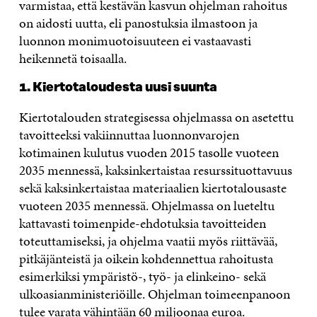
varmistaa, että kestävän kasvun ohjelman rahoitus
on aidosti uutta, eli panostuksia ilmastoon ja
luonnon monimuotoisuuteen ei vastaavasti
heikennetä toisaalla.
1. Kiertotaloudesta uusi suunta
Kiertotalouden strategisessa ohjelmassa on asetettu
tavoitteeksi vakiinnuttaa luonnonvarojen
kotimainen kulutus vuoden 2015 tasolle vuoteen
2035 mennessä, kaksinkertaistaa resurssituottavuus
sekä kaksinkertaistaa materiaalien kiertotalousaste
vuoteen 2035 mennessä. Ohjelmassa on lueteltu
kattavasti toimenpide-ehdotuksia tavoitteiden
toteuttamiseksi, ja ohjelma vaatii myös riittävää,
pitkäjänteistä ja oikein kohdennettua rahoitusta
esimerkiksi ympäristö-, työ- ja elinkeino- sekä
ulkoasianministeriöille. Ohjelman toimeenpanoon
tulee varata vähintään 60 miljoonaa euroa.