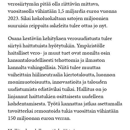
verosiirtymän pitää olla riittävän mittava,
vuositasolla vähintään 1,5 miljardia euroa vuonna
2023. Siksi kokoluokaltaan satojen miljoonien
suuruisia reippaita askeleita tulee ottaa jo nyt.
Osana kestävän kehityksen verouudistusta tulee
siirtyä haittatuista hyötytukiin. Ympäristölle
haitalliset vero- ja muut tuet ovat monilta osin
kansantaloudellisesti tehottomia ja ilmaston
kannalta vahingollisia. Niitä tulee muuttaa
vaiheittain hiilineutraalia kiertotaloutta, luonnon
monimuotoisuutta, innovaatioita ja talouden
uudistumista edistäviksi tuiksi. Hallitus on jo
linjannut haittatukien osittaisesta uudelleen
kohdentamisesta. Työtä kannattaa jatkaa asettamalla
tavoitteeksi remontoida tukia vuosittain vähintään
150 miljoonan euron verran.