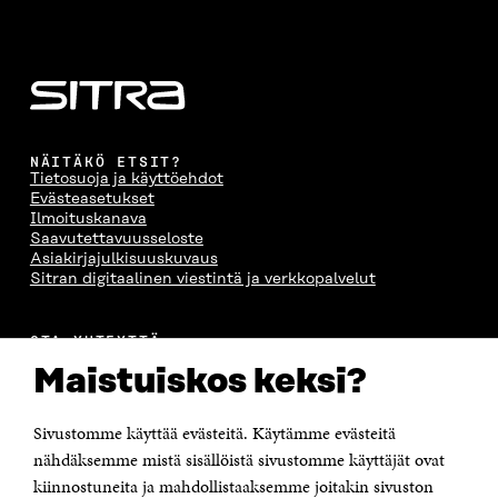
NÄITÄKÖ ETSIT?
Tietosuoja ja käyttöehdot
Evästeasetukset
Ilmoituskanava
Saavutettavuusseloste
Asiakirjajulkisuuskuvaus
Sitran digitaalinen viestintä ja verkkopalvelut
OTA YHTEYTTÄ
Suomen itsenäisyyden juhlarahasto Sitra
Maistuiskos keksi?
Itämerenkatu 11-13, PL 160,
00181 Helsinki
Sivustomme käyttää evästeitä. Käytämme evästeitä
Puhelin +358 294 618 991
Sähköpostiosoite
nähdäksemme mistä sisällöistä sivustomme käyttäjät ovat
etunimi.sukunimi@sitra.fi tai sitra@sitra.fi
kiinnostuneita ja mahdollistaaksemme joitakin sivuston