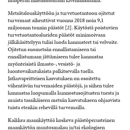
maaperän hiilensidontaan kivennäismailla.
Metsätalouskäyttöön ja turvetuotantoon ojitetut
turvemaat aiheuttivat vuonna 2018 noin 9,1
miljoonan tonnin päästöt [2]. Käytöstä poistuvien
turvetuotantoalueiden päästöt minimoivaan
jälkikäsittelyyn tulisi luoda kannusteet tai velvoite.
Ojitetun suometsän ennallistamiseen tai
ennallistumaan jättämiseen tulee kannustaa
myönteisistä ilmasto-, vesistö- ja
luontovaikutuksista palkitsevalla tuella.
Jatkuvapeitteisen kasvatuksen on osoitettu
vähentävän turvemaiden päästöjä, ja siihen tulee
kannustaa luopumalla kunnostusojitusten tuesta ja
muista tasaikäiseen metsän kasvatukseen ohjaavista
tuista etenkin rehevillä turvemailla.
Kaikkea maankäyttöä koskeva päästöperusteinen
maankäytön muutosmaksu ja/tai ekologisen