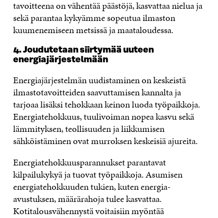
tavoitteena on vähentää päästöjä, kasvattaa nielua ja
sekä parantaa kykyämme sopeutua ilmaston
kuumenemiseen metsissä ja maataloudessa.
4. Joudutetaan siirtymää uuteen
energiajärjestelmään
Energiajärjestelmän uudistaminen on keskeistä
ilmastotavoitteiden saavuttamisen kannalta ja
tarjoaa lisäksi tehokkaan keinon luoda työpaikkoja.
Energiatehokkuus, tuulivoiman nopea kasvu sekä
lämmityksen, teollisuuden ja liikkumisen
sähköistäminen ovat murroksen keskeisiä ajureita.
Energiatehokkuusparannukset parantavat
kilpailukykyä ja tuovat työpaikkoja. Asumisen
energiatehokkuuden tukien, kuten energia-
avustuksen, määrärahoja tulee kasvattaa.
Kotitalousvähennystä voitaisiin myöntää