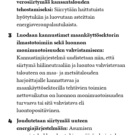
verosiirtymää kansantalouden
tehostamiseksi:
Siirrytään haittatuista
hyötytukiin ja luovutaan asteittain
energiaveronpalautuksista.
Luodaan kannustimet maankäyttösektorin
ilmastotoimiin sekä luonnon
monimuotoisuuden vahvistamiseen:
Kannustinjärjestelmä uudistetaan niin, että
siirtymä hiilineutraaliin ja luontoa vahvistavaan
talouteen on maa- ja metsätalouden
harjoittajalle kannattavaa ja
maankäyttösektorilla tehtävien toimien
nettovaikutus on luonnon monimuotoisuuden
turvaava tai sitä vahvistava eli
luontopositiivinen.
Joudutetaan siirtymää uuteen
energiajärjestelmään:
Asumisen