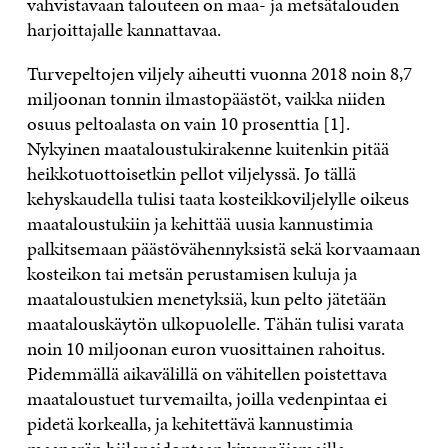
vahvistavaan talouteen on maa- ja metsätalouden
harjoittajalle kannattavaa.
Turvepeltojen viljely aiheutti vuonna 2018 noin 8,7
miljoonan tonnin ilmastopäästöt, vaikka niiden
osuus peltoalasta on vain 10 prosenttia [1].
Nykyinen maataloustukirakenne kuitenkin pitää
heikkotuottoisetkin pellot viljelyssä. Jo tällä
kehyskaudella tulisi taata kosteikkoviljelylle oikeus
maataloustukiin ja kehittää uusia kannustimia
palkitsemaan päästövähennyksistä sekä korvaamaan
kosteikon tai metsän perustamisen kuluja ja
maataloustukien menetyksiä, kun pelto jätetään
maatalouskäytön ulkopuolelle. Tähän tulisi varata
noin 10 miljoonan euron vuosittainen rahoitus.
Pidemmällä aikavälillä on vähitellen poistettava
maataloustuet turvemailta, joilla vedenpintaa ei
pidetä korkealla, ja kehitettävä kannustimia