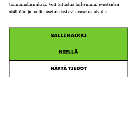
Saapumisohjeet
toiminnallisuuksia. Voit tutustua tarkemmin evästeiden
sisältöön ja hallita asetuksiasi evästeasetus-sivulla
Y-tunnus 0202132-3
OLEMME NÄISSÄ SOMEISSA
SALLI KAIKKI
Facebook
Avautuu
uudessa
Linkedin
ikkunassa
KIELLÄ
Avautuu
uudessa
Youtube
ikkunassa
Avautuu
NÄYTÄ TIEDOT
uudessa
Instagram
ikkunassa
Avautuu
uudessa
ikkunassa