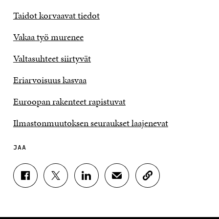
Taidot korvaavat tiedot
Vakaa työ murenee
Valtasuhteet siirtyvät
Eriarvoisuus kasvaa
Euroopan rakenteet rapistuvat
Ilmastonmuutoksen seuraukset laajenevat
JAA
J
J
J
J
K
A
A
A
A
O
A
A
A
A
P
F
T
L
S
I
A
W
I
Ä
O