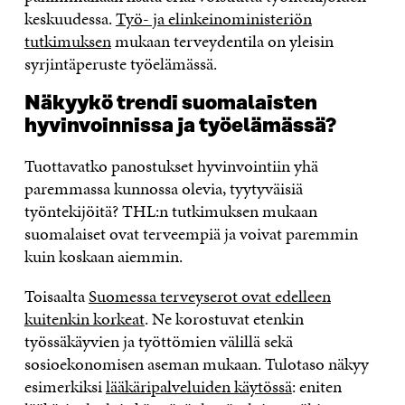
keskuudessa.
Työ- ja elinkeinoministeriön
tutkimuksen
mukaan terveydentila on yleisin
syrjintäperuste työelämässä.
Näkyykö trendi suomalaisten
hyvinvoinnissa ja työelämässä?
Tuottavatko panostukset hyvinvointiin yhä
paremmassa kunnossa olevia, tyytyväisiä
työntekijöitä? THL:n tutkimuksen mukaan
suomalaiset ovat terveempiä ja voivat paremmin
kuin koskaan aiemmin.
Toisaalta
Suomessa terveyserot ovat edelleen
kuitenkin korkeat
. Ne korostuvat etenkin
työssäkäyvien ja työttömien välillä sekä
sosioekonomisen aseman mukaan. Tulotaso näkyy
esimerkiksi
lääkäripalveluiden käytössä
: eniten