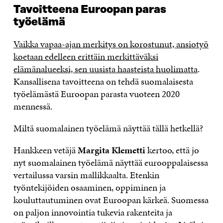
Tavoitteena Euroopan paras
työelämä
Vaikka vapaa-ajan merkitys on korostunut, ansiotyö
koetaan edelleen erittäin merkittäväksi
elämänalueeksi, sen uusista haasteista huolimatta
.
Kansallisena tavoitteena on tehdä suomalaisesta
työelämästä Euroopan parasta vuoteen 2020
mennessä.
Miltä suomalainen työelämä näyttää tällä hetkellä?
Hankkeen vetäjä
Margita Klemetti
kertoo, että jo
nyt suomalainen työelämä näyttää eurooppalaisessa
vertailussa varsin mallikkaalta. Etenkin
työntekijöiden osaaminen, oppiminen ja
kouluttautuminen ovat Euroopan kärkeä. Suomessa
on paljon innovointia tukevia rakenteita ja