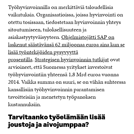
Työhyvinvoinnilla on merkittäviä taloudellisia
vaikutuksia. Organisaatioissa, joissa hyvinvointi on
otettu tosissaan, tiedostetaan hyvinvoinnin yhteys
sitoutumiseen, tuloksellisuuteen ja
asiakastyytyväisyyteen.
Ohjelmistojätti SAP on
laskenut säästävänsä 62 miljoonaa euroa aina kun se
lisää työntekijöiden pysyvyyttä
prosentilla
.
Strategisen hyvinvoinnin tutkijat
ovat
arvioineet, että Suomessa yritykset investoivat
työhyvinvointiin yhteensä 1,8 Mrd euroa vuonna
2014. Vaikka summa on suuri, se on vähän suhteessa
kansallisiin työhyvinvoinnin parantamisen
tavoitteisiin ja menetetyn työpanoksen
kustannuksiin.
Tarvitaanko työelämään lisää
joustoja ja aivojumppaa?