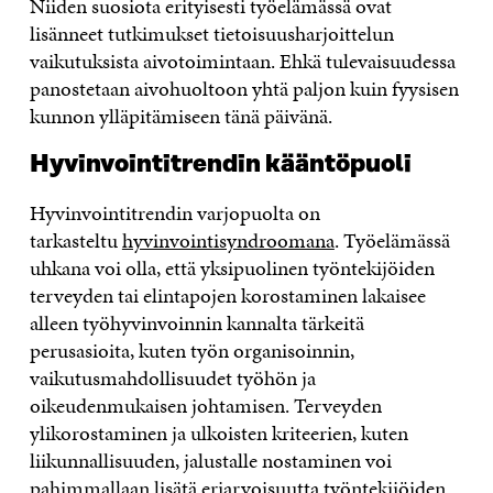
Niiden suosiota erityisesti työelämässä ovat
lisänneet tutkimukset tietoisuusharjoittelun
vaikutuksista aivotoimintaan. Ehkä tulevaisuudessa
panostetaan aivohuoltoon yhtä paljon kuin fyysisen
kunnon ylläpitämiseen tänä päivänä.
Hyvinvointitrendin kääntöpuoli
Hyvinvointitrendin varjopuolta on
tarkasteltu
hyvinvointisyndroomana
. Työelämässä
uhkana voi olla, että yksipuolinen työntekijöiden
terveyden tai elintapojen korostaminen lakaisee
alleen työhyvinvoinnin kannalta tärkeitä
perusasioita, kuten työn organisoinnin,
vaikutusmahdollisuudet työhön ja
oikeudenmukaisen johtamisen. Terveyden
ylikorostaminen ja ulkoisten kriteerien, kuten
liikunnallisuuden, jalustalle nostaminen voi
pahimmallaan lisätä eriarvoisuutta työntekijöiden