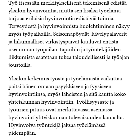
Työ itsessään merkityksellisenä tekemisenä edistää
yksilön hyvinvointia, mutta sen lisäksi työelämä
tarjoaa erilaisia hyvinvointia edistäviä toimia.
Terveydestä ja hyvinvoinnista huolehtiminen näkyy
myös työpaikoilla. Seisomapöydät, kävelypalaverit
ja liikunnalliset virkistyspäivät kuuluvat entistä
useamman työpaikan tapoihin ja työntekijöiden
liikkumista saatetaan tukea taloudellisesti ja työajan
joustoilla.
Yksilön kokemus työstä ja työelämästä vaikuttaa
paitsi hänen omaan psyykkiseen ja fyysiseen
hyvinvointiinsa, myös läheisten ja sitä kautta koko
yhteiskunnan hyvinvointiin. Työllisyysaste ja
työurien pituus ovat merkittävässä asemassa
hyvinvointiyhteiskunnan tulevaisuuden kannalta.
Hyvinvoiva työntekijä jaksaa työelämässä
pidempään.