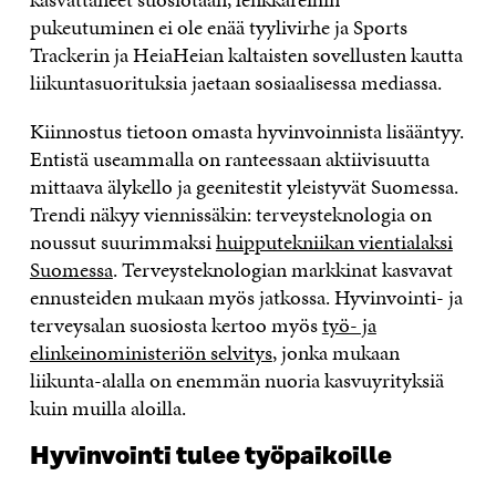
pukeutuminen ei ole enää tyylivirhe ja Sports
Trackerin ja HeiaHeian kaltaisten sovellusten kautta
liikuntasuorituksia jaetaan sosiaalisessa mediassa.
Kiinnostus tietoon omasta hyvinvoinnista lisääntyy.
Entistä useammalla on ranteessaan aktiivisuutta
mittaava älykello ja geenitestit yleistyvät Suomessa.
Trendi näkyy viennissäkin: terveysteknologia on
noussut suurimmaksi
huipputekniikan vientialaksi
Suomessa
. Terveysteknologian markkinat kasvavat
ennusteiden mukaan myös jatkossa. Hyvinvointi- ja
terveysalan suosiosta kertoo myös
työ- ja
elinkeinoministeriön selvitys
, jonka mukaan
liikunta-alalla on enemmän nuoria kasvuyrityksiä
kuin muilla aloilla.
Hyvinvointi tulee työpaikoille