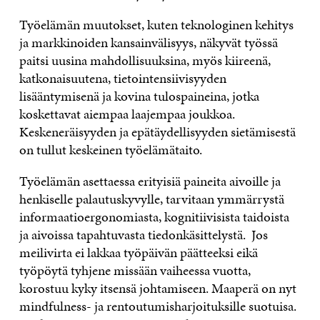
Työelämän muutokset, kuten teknologinen kehitys
ja markkinoiden kansainvälisyys, näkyvät työssä
paitsi uusina mahdollisuuksina, myös kiireenä,
katkonaisuutena, tietointensiivisyyden
lisääntymisenä ja kovina tulospaineina, jotka
koskettavat aiempaa laajempaa joukkoa.
Keskeneräisyyden ja epätäydellisyyden sietämisestä
on tullut keskeinen työelämätaito.
Työelämän asettaessa erityisiä paineita aivoille ja
henkiselle palautuskyvylle, tarvitaan ymmärrystä
informaatioergonomiasta, kognitiivisista taidoista
ja aivoissa tapahtuvasta tiedonkäsittelystä. Jos
meilivirta ei lakkaa työpäivän päätteeksi eikä
työpöytä tyhjene missään vaiheessa vuotta,
korostuu kyky itsensä johtamiseen. Maaperä on nyt
mindfulness- ja rentoutumisharjoituksille suotuisa.