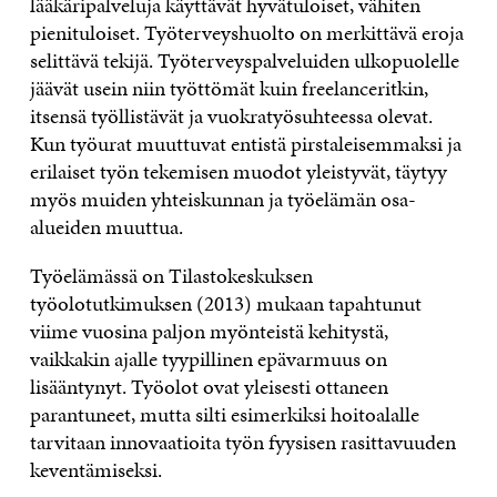
lääkäripalveluja käyttävät hyvätuloiset, vähiten
pienituloiset. Työterveyshuolto on merkittävä eroja
selittävä tekijä. Työterveyspalveluiden ulkopuolelle
jäävät usein niin työttömät kuin freelanceritkin,
itsensä työllistävät ja vuokratyösuhteessa olevat.
Kun työurat muuttuvat entistä pirstaleisemmaksi ja
erilaiset työn tekemisen muodot yleistyvät, täytyy
myös muiden yhteiskunnan ja työelämän osa-
alueiden muuttua.
Työelämässä on Tilastokeskuksen
työolotutkimuksen (2013) mukaan tapahtunut
viime vuosina paljon myönteistä kehitystä,
vaikkakin ajalle tyypillinen epävarmuus on
lisääntynyt. Työolot ovat yleisesti ottaneen
parantuneet, mutta silti esimerkiksi hoitoalalle
tarvitaan innovaatioita työn fyysisen rasittavuuden
keventämiseksi.