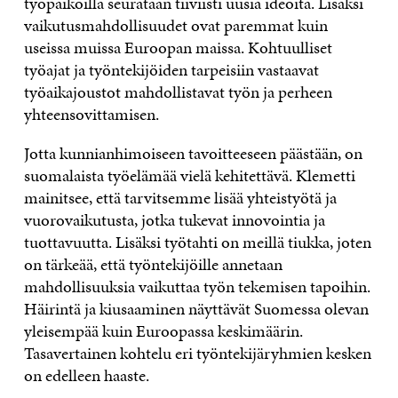
työpaikoilla seurataan tiiviisti uusia ideoita. Lisäksi
vaikutusmahdollisuudet ovat paremmat kuin
useissa muissa Euroopan maissa. Kohtuulliset
työajat ja työntekijöiden tarpeisiin vastaavat
työaikajoustot mahdollistavat työn ja perheen
yhteensovittamisen.
Jotta kunnianhimoiseen tavoitteeseen päästään, on
suomalaista työelämää vielä kehitettävä. Klemetti
mainitsee, että tarvitsemme lisää yhteistyötä ja
vuorovaikutusta, jotka tukevat innovointia ja
tuottavuutta. Lisäksi työtahti on meillä tiukka, joten
on tärkeää, että työntekijöille annetaan
mahdollisuuksia vaikuttaa työn tekemisen tapoihin.
Häirintä ja kiusaaminen näyttävät Suomessa olevan
yleisempää kuin Euroopassa keskimäärin.
Tasavertainen kohtelu eri työntekijäryhmien kesken
on edelleen haaste.