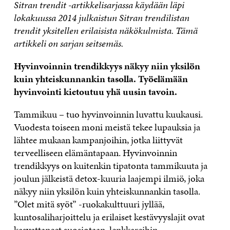
Sitran trendit -artikkelisarjassa käydään läpi
lokakuussa 2014 julkaistun Sitran trendilistan
trendit yksitellen erilaisista näkökulmista. Tämä
artikkeli on sarjan seitsemäs.
Hyvinvoinnin trendikkyys näkyy niin yksilön
kuin yhteiskunnankin tasolla. Työelämään
hyvinvointi kietoutuu yhä uusin tavoin.
Tammikuu – tuo hyvinvoinnin luvattu kuukausi.
Vuodesta toiseen moni meistä tekee lupauksia ja
lähtee mukaan kampanjoihin, jotka liittyvät
terveelliseen elämäntapaan. Hyvinvoinnin
trendikkyys on kuitenkin tipatonta tammikuuta ja
joulun jälkeistä detox-kuuria laajempi ilmiö, joka
näkyy niin yksilön kuin yhteiskunnankin tasolla.
”Olet mitä syöt” -ruokakulttuuri jyllää,
kuntosaliharjoittelu ja erilaiset kestävyyslajit ovat
kasvattaneet suosiotaan, lenkkareihin