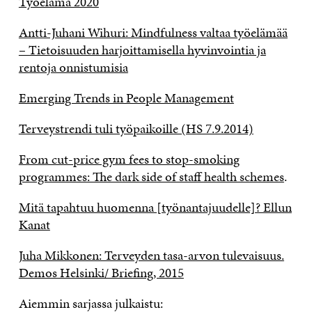
Työelämä 2020
Antti-Juhani Wihuri: Mindfulness valtaa työelämää
– Tietoisuuden harjoittamisella hyvinvointia ja
rentoja onnistumisia
Emerging Trends in People Management
Terveystrendi tuli työpaikoille (HS 7.9.2014)
From cut-price gym fees to stop-smoking
programmes: The dark side of staff health schemes
.
Mitä tapahtuu huomenna [työnantajuudelle]? Ellun
Kanat
Juha Mikkonen: Terveyden tasa-arvon tulevaisuus.
Demos Helsinki/ Briefing, 2015
Aiemmin sarjassa julkaistu: