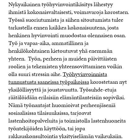
Nykyaikainen työhyvinvointikäsitys lähestyy
ihmistä kokonaisvaltaisesti, voimavaroja korostaen.
Työssä suoriutumista ja siihen sitoutumista tulee
tarkastella ennen kaikkea kokonaisuutena, josta
henkinen hyvinvointi muodostaa olennaisen osan.
Työ ja vapaa-aika, ammatillinen ja
henkilökohtainen kietoutuvat yhä enemmän
yhteen. Työn, perheen ja muiden päivittäisten
roolien ja tekemisten yhteensovittaminen voikin
olla suuri stressin aihe.
Työhyvinvoinnista
tunnustusta saaneissa työpaikoissa
korostetaan nyt
yksilöllisyyttä ja joustavuutta. Työsuhde-etuja
räätälöidään erilaisiin elämäntilanteisiin sopiviksi.
Nämä työnantajat huomioivat perheenjäseniä
sosiaalisissa tilaisuuksissa, tarjoavat
lastenhoitopalveluita ja toimistolla lastenhuoneita
työntekijöiden käyttöön, tai jopa
rakkauskonsultointia yksityiselämän vaikeuksiin.