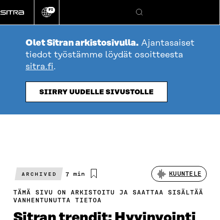
Siirry
FI
suoraan
Vaihda
Hae
sivuston
sisältöön
kieli
Olet Sitran arkistosivulla.
Ajantasaiset
tiedot työstämme löydät osoitteesta
sitra.fi
.
SIIRRY UUDELLE SIVUSTOLLE
Arvioitu
7 min
KUUNTELE
ARCHIVED
lukuaika
TÄMÄ SIVU ON ARKISTOITU JA SAATTAA SISÄLTÄÄ
VANHENTUNUTTA TIETOA
Sitran trendit: Hyvinvointi