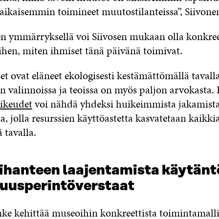
 aikaisemmin toimineet muutostilanteissa”, Siivone
 ymmärryksellä voi Siivosen mukaan olla konkree
ihen, miten ihmiset tänä päivänä toimivat.
t ovat eläneet ekologisesti kestämättömällä tavalla
 valinnoissa ja teoissa on myös paljon arvokasta. 
ikeudet
voi nähdä yhdeksi huikeimmista jakamist
a, jolla resurssien käyttöastetta kasvatetaan kaikki
 tavalla.
sihanteen laajentamista käytänt
suusperintöverstaat
 kehittää museoihin konkreettista toimintamallia