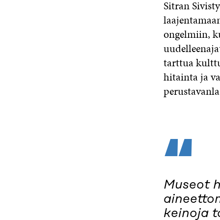
Sitran Sivist
laajentamaan
ongelmiin, k
uudelleenaja
tarttua kultt
hitainta ja 
perustavanla
“
Museot h
aineetto
keinoja t