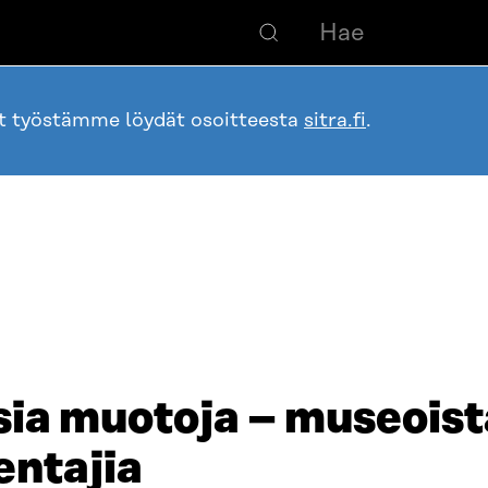
ot työstämme löydät osoitteesta
sitra.fi
.
sia muotoja – museoist
entajia