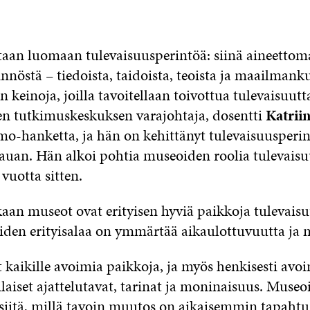
aan luomaan tulevaisuusperintöä: siinä aineettom
nnöstä – tiedoista, taidoista, teoista ja maailmanku
einoja, joilla tavoitellaan toivottua tulevaisuutt
n tutkimuskeskuksen varajohtaja, dosentti
Katrii
o-hanketta, ja hän on kehittänyt tulevaisuusperi
 kauan. Hän alkoi pohtia museoiden roolia tulevais
 vuotta sitten.
aan museot ovat erityisen hyviä paikkoja tulevais
den erityisalaa on ymmärtää aikaulottuvuutta ja 
kaikille avoimia paikkoja, ja myös henkisesti avoi
ilaiset ajattelutavat, tarinat ja moninaisuus. Museo
iitä, millä tavoin muutos on aikaisemmin tapahtu