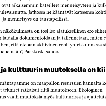
 ovat aikaisemmin katselleet menneisyyteen ja kulk
tulevaisuutta. Jatkossa ne kääntävät katseensa koht
, ja menneisyys on taustapeilissä.
näkökulmasta on tosi iso ajatuksellinen ero siihen
 laidalla dokumentoidaan ja tallennetaan, miten 
ihen, että otetaan aktiivinen rooli yhteiskunnassa s
menemään”, Paaskoski sanoo.
ja kulttuurin muutoksella on kii
ämäntapamme on maapallon resurssien kannalta k
t tekniset ratkaisut riitä muutokseen. Ekologinen
us vaatii muutoksia myös kulttuurissa ja ajattelut