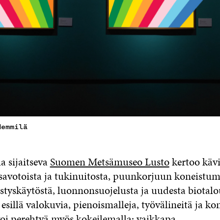
Hemmilä
a sijaitseva
Suomen Metsämuseo Lusto
kertoo kävi
 savotoista ja tukinuitosta, puunkorjuun koneistumi
istyskäytöstä, luonnonsuojelusta ja uudesta biotalo
sillä valokuvia, pienoismalleja, työvälineitä ja kon
oi perehtyä myös kokeilemalla: vaikkapa