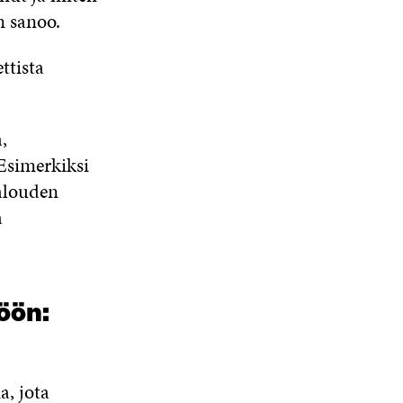
n sanoo.
ttista
,
Esimerkiksi
alouden
a
öön:
, jota