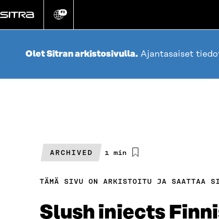
Siirry
suoraan
FI
Vaihda
sivuston
sisältöön
kieli
Olet Sitran arkistosivulla.
Ajantasaiset tied
ARCHIVED
Arvioitu
1 min
lukuaika
TÄMÄ SIVU ON ARKISTOITU JA SAATTAA S
Slush injects Finn