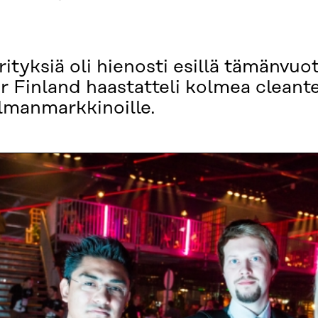
ityksiä oli hienosti esillä tämänvuo
 Finland haastatteli kolmea cleant
ilmanmarkkinoille.