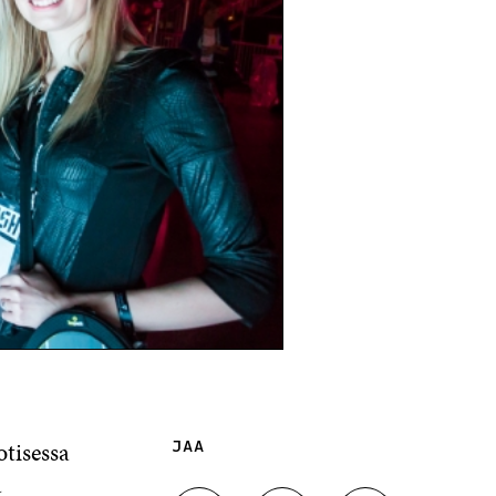
otisessa
JAA
a