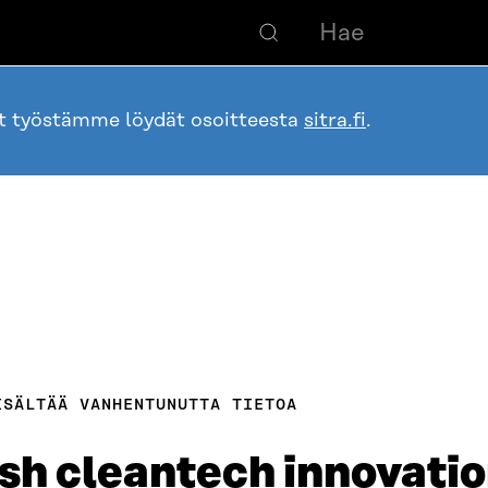
ot työstämme löydät osoitteesta
sitra.fi
.
ISÄLTÄÄ VANHENTUNUTTA TIETOA
ish cleantech innovatio