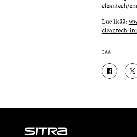
cleantech/en
Lue lisää:
ww
cleantech-in
JAA
J
J
A
A
A
A
F
T
A
W
C
I
E
T
B
T
O
E
O
R
K
I