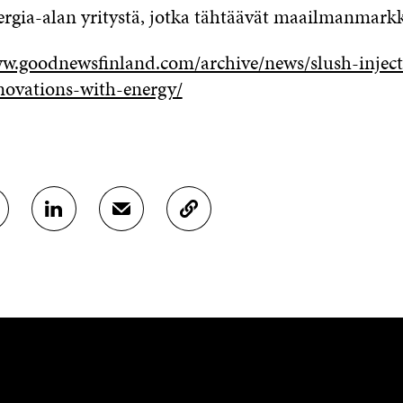
ergia-alan yritystä, jotka tähtäävät maailmanmarkk
w.goodnewsfinland.com/archive/news/slush-inject
novations-with-energy/
J
J
K
A
A
O
A
A
P
L
S
I
I
Ä
O
N
H
I
K
K
A
E
Ö
R
D
P
T
I
O
I
N
S
K