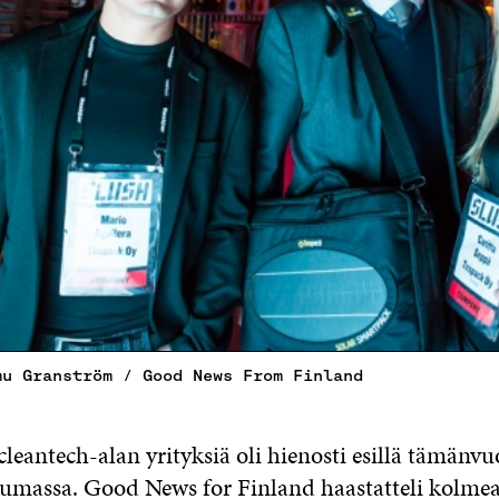
mu Granström / Good News From Finland
leantech-alan yrityksiä oli hienosti esillä tämänvu
umassa. Good News for Finland haastatteli kolme