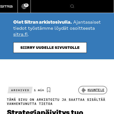
Siirry
FI
suoraan
Vaihda
Hae
sivuston
sisältöön
kieli
Olet Sitran arkistosivulla.
Ajantasaiset
tiedot työstämme löydät osoitteesta
sitra.fi
.
SIIRRY UUDELLE SIVUSTOLLE
Arvioitu
1 min
KUUNTELE
ARCHIVED
lukuaika
TÄMÄ SIVU ON ARKISTOITU JA SAATTAA SISÄLTÄÄ
VANHENTUNUTTA TIETOA
Strategiapäivitys tuo