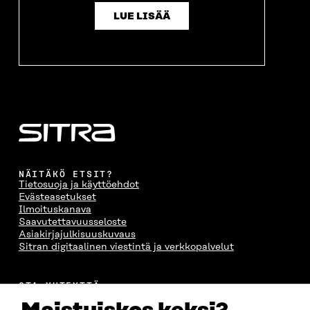
LUE LISÄÄ
NÄITÄKÖ ETSIT?
Tietosuoja ja käyttöehdot
Evästeasetukset
Ilmoituskanava
Saavutettavuusseloste
Asiakirjajulkisuuskuvaus
Sitran digitaalinen viestintä ja verkkopalvelut
OTA YHTEYTTÄ
Suomen itsenäisyyden juhlarahasto Sitra
Itämerenkatu 11-13, PL 160,