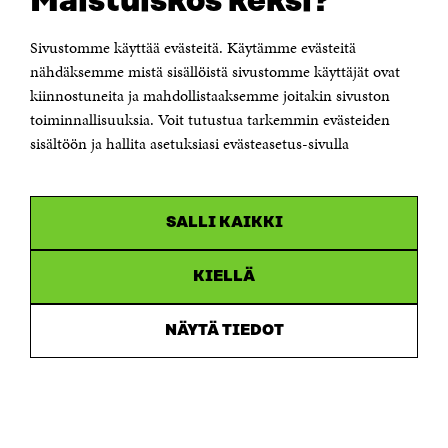
Maistuiskos keksi?
00181 Helsinki
Sivustomme käyttää evästeitä. Käytämme evästeitä
Puhelin +358 294 618 991
Sähköpostiosoite
nähdäksemme mistä sisällöistä sivustomme käyttäjät ovat
etunimi.sukunimi@sitra.fi tai sitra@sitra.fi
kiinnostuneita ja mahdollistaaksemme joitakin sivuston
toiminnallisuuksia. Voit tutustua tarkemmin evästeiden
Saapumisohjeet
sisältöön ja hallita asetuksiasi evästeasetus-sivulla
Y-tunnus 0202132-3
OLEMME NÄISSÄ SOMEISSA
SALLI KAIKKI
Facebook
Avautuu
uudessa
Linkedin
ikkunassa
KIELLÄ
Avautuu
uudessa
Youtube
ikkunassa
Avautuu
NÄYTÄ TIEDOT
uudessa
Instagram
ikkunassa
Avautuu
uudessa
ikkunassa